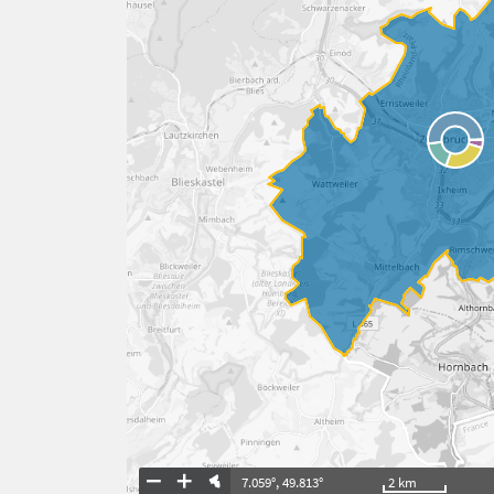
7.059°
,
49.813°
2
km