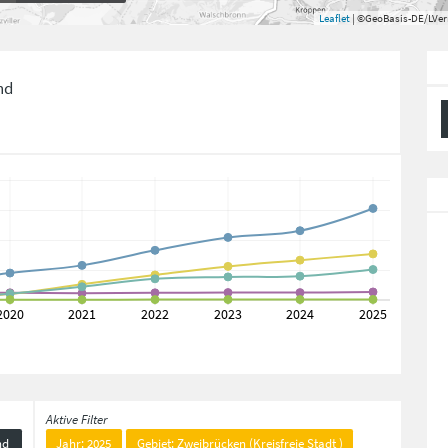
Leaflet
| ©GeoBasis-DE/LVe
nd
Aktive Filter
nd
Jahr: 2025
Gebiet: Zweibrücken (Kreisfreie Stadt )