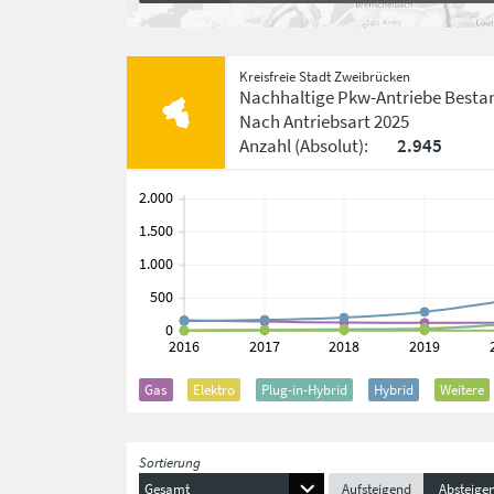
Kreisfreie Stadt Zweibrücken
Nachhaltige Pkw-Antriebe Besta
Nach Antriebsart
2025
Anzahl
(Absolut)
:
2.945
Gas
Elektro
Plug-in-Hybrid
Hybrid
Weitere
Sortierung
Gesamt
Aufsteigend
Absteige