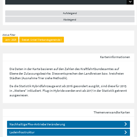
Aufsteigend
Absteigend
Aktive Filter
Jahr: 2025
Gebiet: Unkel (Verbandsgemeinde )
Karteninformationen
Die Daten in der Karte basieren auf den Zahlen des Kraftfahrtbundesamtes auf
Ebene der Zulassungsbezirke. Diese entsprechen den Landkreisen bzw. kreisfreien
Städten (Ausnahme Trier siehe Methodik).
Da die Statistik Hybridfahrzeuge erst ab 2016 gesondert ausgibt, sind diese für 2015
in „Weitere“ inkludiert. Plug-in-Hybride werden erst ab 2017 in der Statistik getrennt
ausgewiesen.
Themenverwandte Karten
Nachhaltige Pkw-Antriebe Veränderung
Ladeinfrastruktur