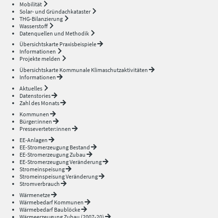
Mobilität
Solar- und Gründachkataster
THG-Bilanzierung
Wasserstoff
Datenquellen und Methodik
Übersichtskarte Praxisbeispiele
Informationen
Projekte melden
Übersichtskarte Kommunale Klimaschutzaktivitäten
Informationen
Aktuelles
Datenstories
Zahl des Monats
Kommunen
Bürger:innen
Presseverteter:innen
EE-Anlagen
EE-Stromerzeugung Bestand
EE-Stromerzeugung Zubau
EE-Stromerzeugung Veränderung
Stromeinspeisung
Stromeinspeisung Veränderung
Stromverbrauch
Wärmenetze
Wärmebedarf Kommunen
Wärmebedarf Baublöcke
Wärmeerzeugung Zubau (2007-20)