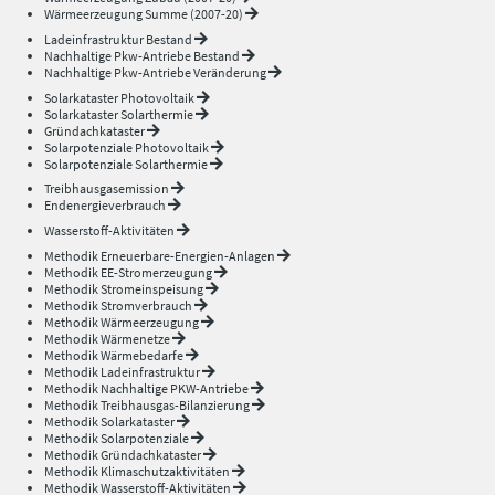
Wärmeerzeugung Summe (2007-20)
Ladeinfrastruktur Bestand
Nachhaltige Pkw-Antriebe Bestand
Nachhaltige Pkw-Antriebe Veränderung
Solarkataster Photovoltaik
Solarkataster Solarthermie
Gründachkataster
Solarpotenziale Photovoltaik
Solarpotenziale Solarthermie
Treibhausgasemission
Endenergieverbrauch
Wasserstoff-Aktivitäten
Methodik Erneuerbare-Energien-Anlagen
Methodik EE-Stromerzeugung
Methodik Stromeinspeisung
Methodik Stromverbrauch
Methodik Wärmeerzeugung
Methodik Wärmenetze
Methodik Wärmebedarfe
Methodik Ladeinfrastruktur
Methodik Nachhaltige PKW-Antriebe
Methodik Treibhausgas-Bilanzierung
Methodik Solarkataster
Methodik Solarpotenziale
Methodik Gründachkataster
Methodik Klimaschutzaktivitäten
Methodik Wasserstoff-Aktivitäten