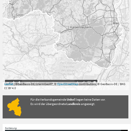
7.059°
,
49.813°
20
km
Leaflet
| ©GeoBasis-DE/LVermGeoRP, ©
OpenStreetMap
contributors, © GeoBasis-DE / BKG
CC BY 4.0
Für die Verbandsgemeinde
Unkel
liegen keine Daten vor.
Es wird der übergeordnete
Landkreis
angezeigt.
Sortierung