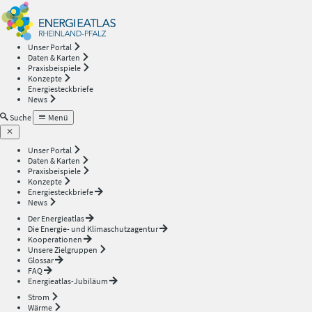
Energieatlas
—
Unser Portal
Daten & Karten
Rheinland-
Praxisbeispiele
Konzepte
Energiesteckbriefe
Pfalz
News
Suche
Menü
Unser Portal
Daten & Karten
Praxisbeispiele
Konzepte
Energiesteckbriefe
News
Der Energieatlas
Die Energie- und Klimaschutzagentur
Kooperationen
Unsere Zielgruppen
Glossar
FAQ
Energieatlas-Jubiläum
Strom
Wärme