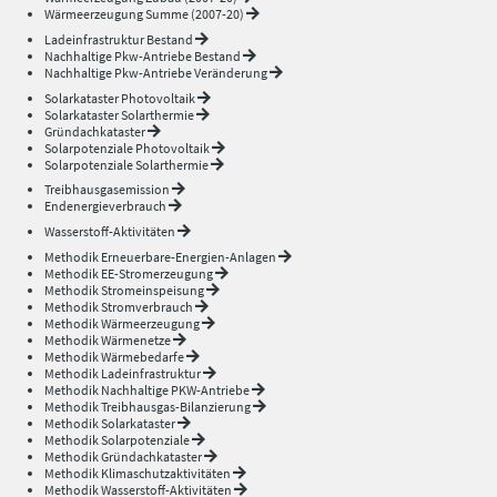
Wärmeerzeugung Summe (2007-20)
Ladeinfrastruktur Bestand
Nachhaltige Pkw-Antriebe Bestand
Nachhaltige Pkw-Antriebe Veränderung
Solarkataster Photovoltaik
Solarkataster Solarthermie
Gründachkataster
Solarpotenziale Photovoltaik
Solarpotenziale Solarthermie
Treibhausgasemission
Endenergieverbrauch
Wasserstoff-Aktivitäten
Methodik Erneuerbare-Energien-Anlagen
Methodik EE-Stromerzeugung
Methodik Stromeinspeisung
Methodik Stromverbrauch
Methodik Wärmeerzeugung
Methodik Wärmenetze
Methodik Wärmebedarfe
Methodik Ladeinfrastruktur
Methodik Nachhaltige PKW-Antriebe
Methodik Treibhausgas-Bilanzierung
Methodik Solarkataster
Methodik Solarpotenziale
Methodik Gründachkataster
Methodik Klimaschutzaktivitäten
Methodik Wasserstoff-Aktivitäten