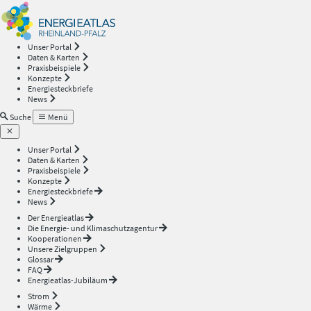
Energieatlas
—
Unser Portal
Daten & Karten
Rheinland-
Praxisbeispiele
Konzepte
Energiesteckbriefe
Pfalz
News
Suche
Menü
Unser Portal
Daten & Karten
Praxisbeispiele
Konzepte
Energiesteckbriefe
News
Der Energieatlas
Die Energie- und Klimaschutzagentur
Kooperationen
Unsere Zielgruppen
Glossar
FAQ
Energieatlas-Jubiläum
Strom
Wärme