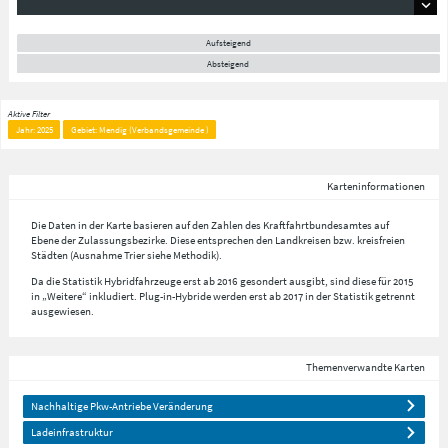
Aufsteigend
Absteigend
Aktive Filter
Jahr: 2025
Gebiet: Mendig (Verbandsgemeinde )
Karteninformationen
Die Daten in der Karte basieren auf den Zahlen des Kraftfahrtbundesamtes auf
Ebene der Zulassungsbezirke. Diese entsprechen den Landkreisen bzw. kreisfreien
Städten (Ausnahme Trier siehe Methodik).
Da die Statistik Hybridfahrzeuge erst ab 2016 gesondert ausgibt, sind diese für 2015
in „Weitere“ inkludiert. Plug-in-Hybride werden erst ab 2017 in der Statistik getrennt
ausgewiesen.
Themenverwandte Karten
Nachhaltige Pkw-Antriebe Veränderung
Ladeinfrastruktur