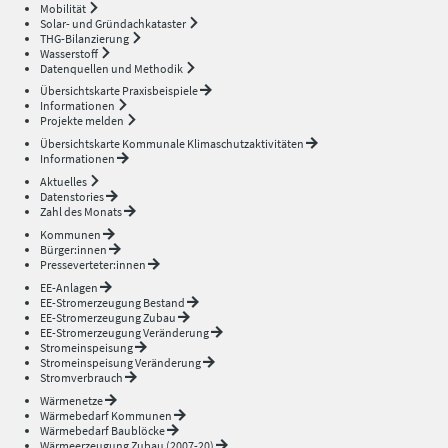
Mobilität
Solar- und Gründachkataster
THG-Bilanzierung
Wasserstoff
Datenquellen und Methodik
Übersichtskarte Praxisbeispiele
Informationen
Projekte melden
Übersichtskarte Kommunale Klimaschutzaktivitäten
Informationen
Aktuelles
Datenstories
Zahl des Monats
Kommunen
Bürger:innen
Presseverteter:innen
EE-Anlagen
EE-Stromerzeugung Bestand
EE-Stromerzeugung Zubau
EE-Stromerzeugung Veränderung
Stromeinspeisung
Stromeinspeisung Veränderung
Stromverbrauch
Wärmenetze
Wärmebedarf Kommunen
Wärmebedarf Baublöcke
Wärmeerzeugung Zubau (2007-20)