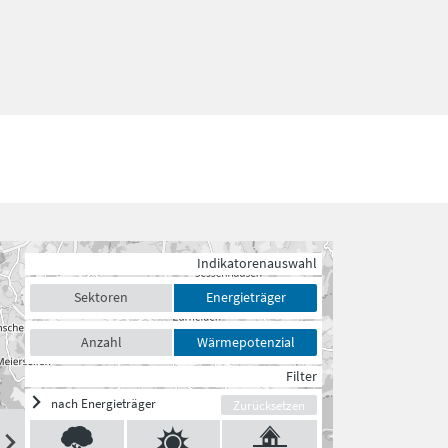
Indikatorenauswahl
Sektoren
Energieträger
Anzahl
Wärmepotenzial
Filter
nach Energieträger
Zurücksetzen