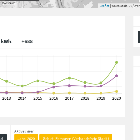
Leaflet
| ©GeoBasis-DE/LVe
. kWh
:
+688
Aktive Filter
nd
Jahr: 2020
Gebiet: Remagen (Verbandsfreie Stadt )