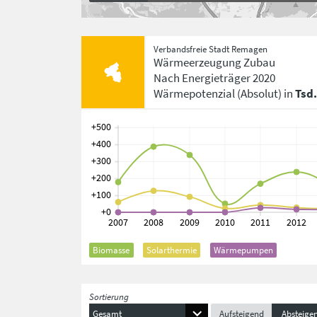
Verbandsfreie Stadt Remagen
Wärmeerzeugung Zubau
Nach Energieträger
2020
Wärmepotenzial
(Absolut)
in
Tsd
Biomasse
Solarthermie
Wärmepumpen
Sortierung
Gesamt
Aufsteigend
Absteige