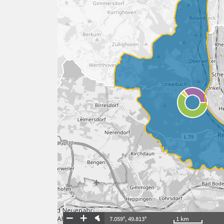
7.059°
,
49.813°
1
km