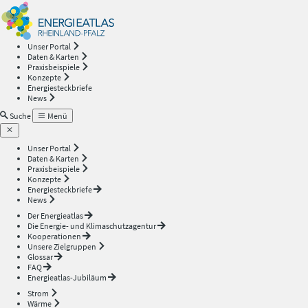
Energieatlas
—
Unser Portal
Daten & Karten
Rheinland-
Praxisbeispiele
Konzepte
Energiesteckbriefe
Pfalz
News
Suche
Menü
Unser Portal
Daten & Karten
Praxisbeispiele
Konzepte
Energiesteckbriefe
News
Der Energieatlas
Die Energie- und Klimaschutzagentur
Kooperationen
Unsere Zielgruppen
Glossar
FAQ
Energieatlas-Jubiläum
Strom
Wärme