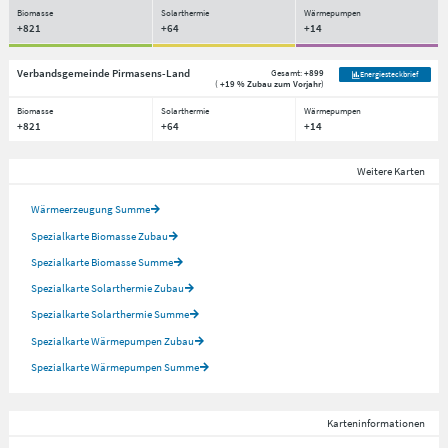
Biomasse
Solarthermie
Wärmepumpen
+821
+64
+14
Verbandsgemeinde Pirmasens-Land
Gesamt:
+899
Energiesteckbrief
(
+19 % Zubau zum Vorjahr
)
Biomasse
Solarthermie
Wärmepumpen
+821
+64
+14
Weitere Karten
Wärmeerzeugung Summe
Spezialkarte Biomasse Zubau
Spezialkarte Biomasse Summe
Spezialkarte Solarthermie Zubau
Spezialkarte Solarthermie Summe
Spezialkarte Wärmepumpen Zubau
Spezialkarte Wärmepumpen Summe
Karteninformationen