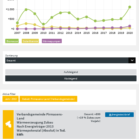
Biomasse
Solarthermie
Wärmepumpen
Sortierung
Gesamt
Aufsteigend
Absteigend
Aktive Filter
Jahr: 2013
Gebiet: Pirmasens-Land (Verbandsgemeinde )
Verbandsgemeinde Pirmasens-
Gesamt:
+899
Energiesteckbrief
(
+19 % Zubau zum
Land
Vorjahr
)
Wärmeerzeugung Zubau
Nach Energieträger
2013
Wärmepotenzial
(Absolut)
in
Tsd.
kWh