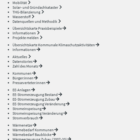
Mobilität
Solar- und Gründachkataster
THG-Bilanzierung
Wasserstoff
Datenquellen und Methodik
Übersichtskarte Praxisbeispiele
Informationen
Projekte melden
Übersichtskarte Kommunale Klimaschutzaktivitäten
Informationen
Aktuelles
Datenstories
Zahl des Monats
Kommunen
Bürger:innen
Presseverteter:innen
EE-Anlagen
EE-Stromerzeugung Bestand
EE-Stromerzeugung Zubau
EE-Stromerzeugung Veränderung
Stromeinspeisung
Stromeinspeisung Veränderung
Stromverbrauch
Wärmenetze
Wärmebedarf Kommunen
Wärmebedarf Baublöcke
Wärmeerzeugung Zubau (2007-20)