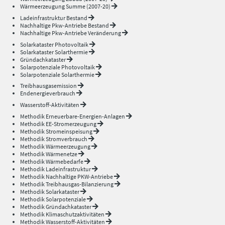
Wärmeerzeugung Summe (2007-20)
Ladeinfrastruktur Bestand
Nachhaltige Pkw-Antriebe Bestand
Nachhaltige Pkw-Antriebe Veränderung
Solarkataster Photovoltaik
Solarkataster Solarthermie
Gründachkataster
Solarpotenziale Photovoltaik
Solarpotenziale Solarthermie
Treibhausgasemission
Endenergieverbrauch
Wasserstoff-Aktivitäten
Methodik Erneuerbare-Energien-Anlagen
Methodik EE-Stromerzeugung
Methodik Stromeinspeisung
Methodik Stromverbrauch
Methodik Wärmeerzeugung
Methodik Wärmenetze
Methodik Wärmebedarfe
Methodik Ladeinfrastruktur
Methodik Nachhaltige PKW-Antriebe
Methodik Treibhausgas-Bilanzierung
Methodik Solarkataster
Methodik Solarpotenziale
Methodik Gründachkataster
Methodik Klimaschutzaktivitäten
Methodik Wasserstoff-Aktivitäten