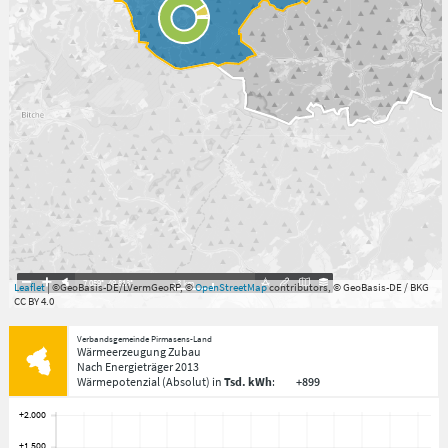
7.059°
,
49.813°
3
km
Leaflet
| ©GeoBasis-DE/LVermGeoRP, ©
OpenStreetMap
contributors, © GeoBasis-DE / BKG
CC BY 4.0
Verbandsgemeinde Pirmasens-Land
Wärmeerzeugung Zubau
Nach Energieträger
2013
Wärmepotenzial
(Absolut)
in
Tsd. kWh
:
+899