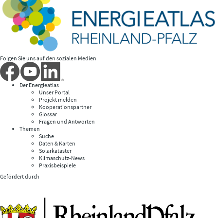
Folgen Sie uns auf den sozialen Medien
Der Energieatlas
Unser Portal
Projekt melden
Kooperationspartner
Glossar
Fragen und Antworten
Themen
Suche
Daten & Karten
Solarkataster
Klimaschutz-News
Praxisbeispiele
Gefördert durch