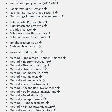
Wärmeerzeugung Summe (2007-20)
Ladeinfrastruktur Bestand
Nachhaltige Pkw-Antriebe Bestand
Nachhaltige Pkw-Antriebe Veränderung
Solarkataster Photovoltaik
Solarkataster Solarthermie
Gründachkataster
Solarpotenziale Photovoltaik
Solarpotenziale Solarthermie
Treibhausgasemission
Endenergieverbrauch
Wasserstoff-Aktivitäten
Methodik Erneuerbare-Energien-Anlagen
Methodik EE-Stromerzeugung
Methodik Stromeinspeisung
Methodik Stromverbrauch
Methodik Wärmeerzeugung
Methodik Wärmenetze
Methodik Wärmebedarfe
Methodik Ladeinfrastruktur
Methodik Nachhaltige PKW-Antriebe
Methodik Treibhausgas-Bilanzierung
Methodik Solarkataster
Methodik Solarpotenziale
Methodik Gründachkataster
Methodik Klimaschutzaktivitäten
Methodik Wasserstoff-Aktivitäten