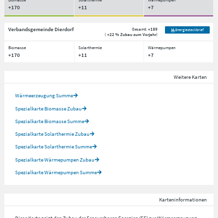
+170
+11
+7
Verbandsgemeinde Dierdorf
Gesamt:
+189
Energiesteckbrief
(
+22 % Zubau zum Vorjahr
)
Biomasse
Solarthermie
Wärmepumpen
+170
+11
+7
Weitere Karten
Wärmeerzeugung Summe
Spezialkarte Biomasse Zubau
Spezialkarte Biomasse Summe
Spezialkarte Solarthermie Zubau
Spezialkarte Solarthermie Summe
Spezialkarte Wärmepumpen Zubau
Spezialkarte Wärmepumpen Summe
Karteninformationen