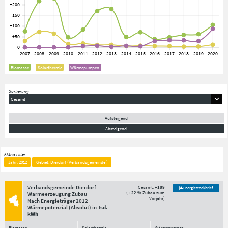
Biomasse
Solarthermie
Wärmepumpen
Sortierung
Gesamt
Aufsteigend
Absteigend
Aktive Filter
Jahr: 2012
Gebiet: Dierdorf (Verbandsgemeinde )
Verbandsgemeinde Dierdorf
Gesamt:
+189
Energiesteckbrief
(
+22 % Zubau zum
Wärmeerzeugung Zubau
Vorjahr
)
Nach Energieträger
2012
Wärmepotenzial
(Absolut)
in
Tsd.
kWh
Biomasse
Solarthermie
Wärmepumpen