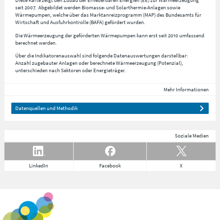
Diese Karte zeigt den Zubau der Erneuerbaren Energien (EE) zur Wärmeerzeugung
seit 2007. Abgebildet werden Biomasse- und Solarthermie-Anlagen sowie
Wärmepumpen, welche über das Marktanreizprogramm (MAP) des Bundesamts für
Wirtschaft und Ausfuhrkontrolle (BAFA) gefördert wurden.
Die Wärmeerzeugung der geförderten Wärmepumpen kann erst seit 2010 umfassend
berechnet werden.
Über die Indikatorenauswahl sind folgende Datenauswertungen darstellbar:
Anzahl zugebauter Anlagen oder berechnete Wärmeerzeugung (Potenzial),
unterschieden nach Sektoren oder Energieträger.
Mehr Informationen
Datenquellen und Methodik
Soziale Medien
LinkedIn
Facebook
X