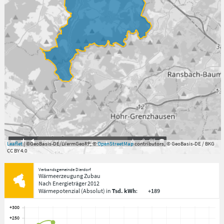
7.059°
,
49.813°
2
km
Leaflet
| ©GeoBasis-DE/LVermGeoRP, ©
OpenStreetMap
contributors, © GeoBasis-DE / BKG
CC BY 4.0
Verbandsgemeinde Dierdorf
Wärmeerzeugung Zubau
Nach Energieträger
2012
Wärmepotenzial
(Absolut)
in
Tsd. kWh
:
+189