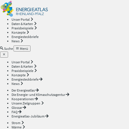
Energieatlas
—
Unser Portal
Daten & Karten
Rheinland-
Praxisbeispiele
Konzepte
Energiesteckbriefe
Pfalz
News
Suche
Menü
Unser Portal
Daten & Karten
Praxisbeispiele
Konzepte
Energiesteckbriefe
News
Der Energieatlas
Die Energie- und Klimaschutzagentur
Kooperationen
Unsere Zielgruppen
Glossar
FAQ
Energieatlas-Jubiläum
Strom
Wärme