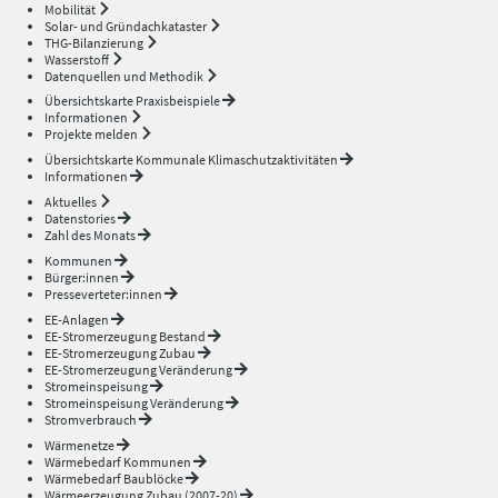
Mobilität
Solar- und Gründachkataster
THG-Bilanzierung
Wasserstoff
Datenquellen und Methodik
Übersichtskarte Praxisbeispiele
Informationen
Projekte melden
Übersichtskarte Kommunale Klimaschutzaktivitäten
Informationen
Aktuelles
Datenstories
Zahl des Monats
Kommunen
Bürger:innen
Presseverteter:innen
EE-Anlagen
EE-Stromerzeugung Bestand
EE-Stromerzeugung Zubau
EE-Stromerzeugung Veränderung
Stromeinspeisung
Stromeinspeisung Veränderung
Stromverbrauch
Wärmenetze
Wärmebedarf Kommunen
Wärmebedarf Baublöcke
Wärmeerzeugung Zubau (2007-20)