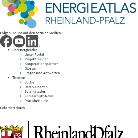
Folgen Sie uns auf den sozialen Medien
Der Energieatlas
Unser Portal
Projekt melden
Kooperationspartner
Glossar
Fragen und Antworten
Themen
Suche
Daten & Karten
Solarkataster
Klimaschutz-News
Praxisbeispiele
Gefördert durch