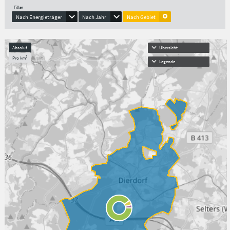
Filter
Nach Energieträger
Nach Jahr
Nach Gebiet
Absolut
Übersicht
Pro km²
Legende