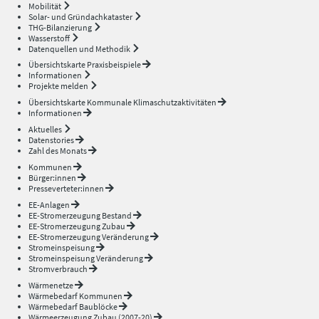
Mobilität
Solar- und Gründachkataster
THG-Bilanzierung
Wasserstoff
Datenquellen und Methodik
Übersichtskarte Praxisbeispiele
Informationen
Projekte melden
Übersichtskarte Kommunale Klimaschutzaktivitäten
Informationen
Aktuelles
Datenstories
Zahl des Monats
Kommunen
Bürger:innen
Presseverteter:innen
EE-Anlagen
EE-Stromerzeugung Bestand
EE-Stromerzeugung Zubau
EE-Stromerzeugung Veränderung
Stromeinspeisung
Stromeinspeisung Veränderung
Stromverbrauch
Wärmenetze
Wärmebedarf Kommunen
Wärmebedarf Baublöcke
Wärmeerzeugung Zubau (2007-20)