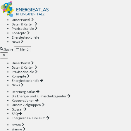
Energieatlas
—
Unser Portal
Daten & Karten
Rheinland-
Praxisbeispiele
Konzepte
Energiesteckbriefe
Pfalz
News
Suche
Menü
Unser Portal
Daten & Karten
Praxisbeispiele
Konzepte
Energiesteckbriefe
News
Der Energieatlas
Die Energie- und Klimaschutzagentur
Kooperationen
Unsere Zielgruppen
Glossar
FAQ
Energieatlas-Jubiläum
Strom
Wärme