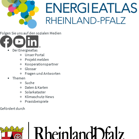
Folgen Sie uns auf den sozialen Medien
Der Energieatlas
Unser Portal
Projekt melden
Kooperationspartner
Glossar
Fragen und Antworten
Themen
Suche
Daten & Karten
Solarkataster
Klimaschutz-News
Praxisbeispiele
Gefördert durch