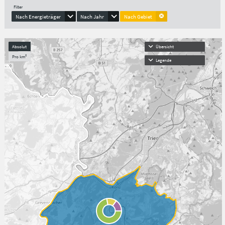
Filter
Nach Energieträger
Nach Jahr
Nach Gebiet
Absolut
Übersicht
Pro km²
Legende