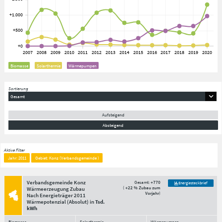
Biomasse
Solarthermie
Wärmepumpen
Sortierung
Gesamt
Aufsteigend
Absteigend
Aktive Filter
Jahr: 2011
Gebiet: Konz (Verbandsgemeinde )
Verbandsgemeinde Konz
Gesamt:
+770
Energiesteckbrief
(
+22 % Zubau zum
Wärmeerzeugung Zubau
Vorjahr
)
Nach Energieträger
2011
Wärmepotenzial
(Absolut)
in
Tsd.
kWh
Biomasse
Solarthermie
Wärmepumpen