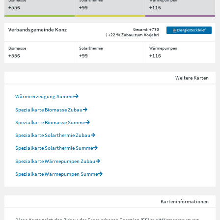
+556
+99
+116
Verbandsgemeinde Konz
Gesamt:
+770
Energiesteckbrief
(
+22 % Zubau zum Vorjahr
)
Biomasse
Solarthermie
Wärmepumpen
+556
+99
+116
Weitere Karten
Wärmeerzeugung Summe
Spezialkarte Biomasse Zubau
Spezialkarte Biomasse Summe
Spezialkarte Solarthermie Zubau
Spezialkarte Solarthermie Summe
Spezialkarte Wärmepumpen Zubau
Spezialkarte Wärmepumpen Summe
Karteninformationen