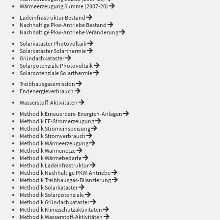
Wärmeerzeugung Summe (2007-20)
Ladeinfrastruktur Bestand
Nachhaltige Pkw-Antriebe Bestand
Nachhaltige Pkw-Antriebe Veränderung
Solarkataster Photovoltaik
Solarkataster Solarthermie
Gründachkataster
Solarpotenziale Photovoltaik
Solarpotenziale Solarthermie
Treibhausgasemission
Endenergieverbrauch
Wasserstoff-Aktivitäten
Methodik Erneuerbare-Energien-Anlagen
Methodik EE-Stromerzeugung
Methodik Stromeinspeisung
Methodik Stromverbrauch
Methodik Wärmeerzeugung
Methodik Wärmenetze
Methodik Wärmebedarfe
Methodik Ladeinfrastruktur
Methodik Nachhaltige PKW-Antriebe
Methodik Treibhausgas-Bilanzierung
Methodik Solarkataster
Methodik Solarpotenziale
Methodik Gründachkataster
Methodik Klimaschutzaktivitäten
Methodik Wasserstoff-Aktivitäten