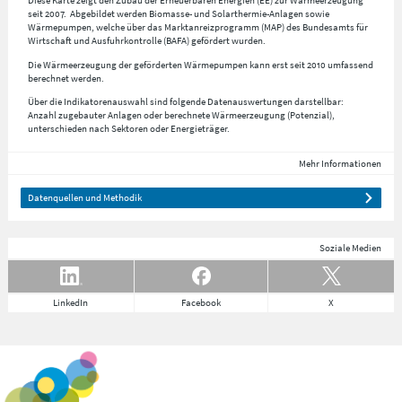
Diese Karte zeigt den Zubau der Erneuerbaren Energien (EE) zur Wärmeerzeugung
seit 2007. Abgebildet werden Biomasse- und Solarthermie-Anlagen sowie
Wärmepumpen, welche über das Marktanreizprogramm (MAP) des Bundesamts für
Wirtschaft und Ausfuhrkontrolle (BAFA) gefördert wurden.
Die Wärmeerzeugung der geförderten Wärmepumpen kann erst seit 2010 umfassend
berechnet werden.
Über die Indikatorenauswahl sind folgende Datenauswertungen darstellbar:
Anzahl zugebauter Anlagen oder berechnete Wärmeerzeugung (Potenzial),
unterschieden nach Sektoren oder Energieträger.
Mehr Informationen
Datenquellen und Methodik
Soziale Medien
LinkedIn
Facebook
X