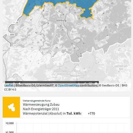
7.059°
,
49.813°
3
km
Leaflet
| ©GeoBasis-DE/LVermGeoRP, ©
OpenStreetMap
contributors, © GeoBasis-DE / BKG
CC BY 4.0
Verbandsgemeinde Konz
Wärmeerzeugung Zubau
Nach Energieträger
2011
Wärmepotenzial
(Absolut)
in
Tsd. kWh
:
+770