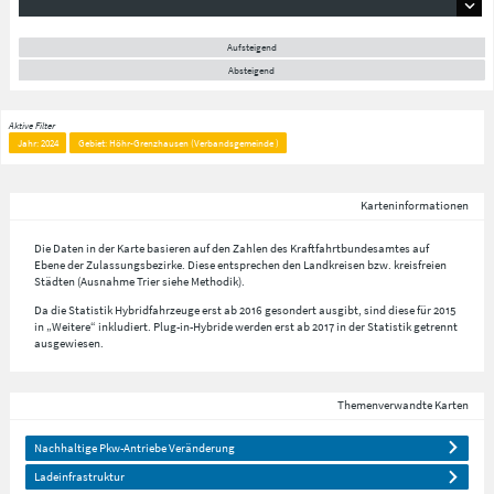
Aufsteigend
Absteigend
Aktive Filter
Jahr: 2024
Gebiet: Höhr-Grenzhausen (Verbandsgemeinde )
Karteninformationen
Die Daten in der Karte basieren auf den Zahlen des Kraftfahrtbundesamtes auf
Ebene der Zulassungsbezirke. Diese entsprechen den Landkreisen bzw. kreisfreien
Städten (Ausnahme Trier siehe Methodik).
Da die Statistik Hybridfahrzeuge erst ab 2016 gesondert ausgibt, sind diese für 2015
in „Weitere“ inkludiert. Plug-in-Hybride werden erst ab 2017 in der Statistik getrennt
ausgewiesen.
Themenverwandte Karten
Nachhaltige Pkw-Antriebe Veränderung
Ladeinfrastruktur