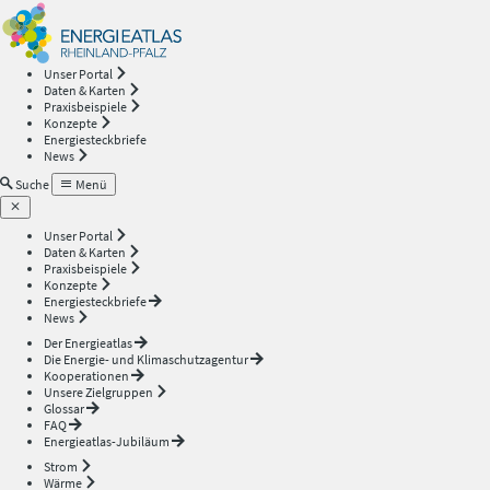
Energieatlas
—
Unser Portal
Daten & Karten
Rheinland-
Praxisbeispiele
Konzepte
Energiesteckbriefe
Pfalz
News
Suche
Menü
Unser Portal
Daten & Karten
Praxisbeispiele
Konzepte
Energiesteckbriefe
News
Der Energieatlas
Die Energie- und Klimaschutzagentur
Kooperationen
Unsere Zielgruppen
Glossar
FAQ
Energieatlas-Jubiläum
Strom
Wärme