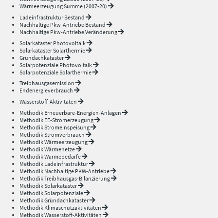
Wärmeerzeugung Summe (2007-20)
Ladeinfrastruktur Bestand
Nachhaltige Pkw-Antriebe Bestand
Nachhaltige Pkw-Antriebe Veränderung
Solarkataster Photovoltaik
Solarkataster Solarthermie
Gründachkataster
Solarpotenziale Photovoltaik
Solarpotenziale Solarthermie
Treibhausgasemission
Endenergieverbrauch
Wasserstoff-Aktivitäten
Methodik Erneuerbare-Energien-Anlagen
Methodik EE-Stromerzeugung
Methodik Stromeinspeisung
Methodik Stromverbrauch
Methodik Wärmeerzeugung
Methodik Wärmenetze
Methodik Wärmebedarfe
Methodik Ladeinfrastruktur
Methodik Nachhaltige PKW-Antriebe
Methodik Treibhausgas-Bilanzierung
Methodik Solarkataster
Methodik Solarpotenziale
Methodik Gründachkataster
Methodik Klimaschutzaktivitäten
Methodik Wasserstoff-Aktivitäten