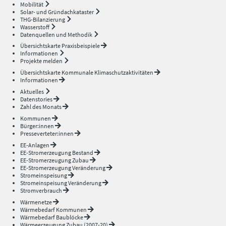
Mobilität
Solar- und Gründachkataster
THG-Bilanzierung
Wasserstoff
Datenquellen und Methodik
Übersichtskarte Praxisbeispiele
Informationen
Projekte melden
Übersichtskarte Kommunale Klimaschutzaktivitäten
Informationen
Aktuelles
Datenstories
Zahl des Monats
Kommunen
Bürger:innen
Presseverteter:innen
EE-Anlagen
EE-Stromerzeugung Bestand
EE-Stromerzeugung Zubau
EE-Stromerzeugung Veränderung
Stromeinspeisung
Stromeinspeisung Veränderung
Stromverbrauch
Wärmenetze
Wärmebedarf Kommunen
Wärmebedarf Baublöcke
Wärmeerzeugung Zubau (2007-20)