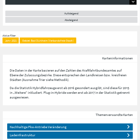
Aufsteigend
Absteigend
Aktive Filter
Jahr: 2021
Gebiet: Bad Dürkheim (Verbandsfreie Stadt )
Karteninformationen
Die Daten in der Karte basieren auf den Zahlen des Kraftfahrtbundesamtes auf
Ebene der Zulassungsbezirke. Diese entsprechen den Landkreisen bzw. kreisfreien
Städten (Ausnahme Trier siehe Methodik).
Da die Statistik Hybridfahrzeuge erst ab 2016 gesondert ausgibt, sind diese für 2015
in „Weitere“ inkludiert. Plug-in-Hybride werden erst ab 2017 in der Statistik getrennt
ausgewiesen.
Themenverwandte Karten
Nachhaltige Pkw-Antriebe Veränderung
Ladeinfrastruktur