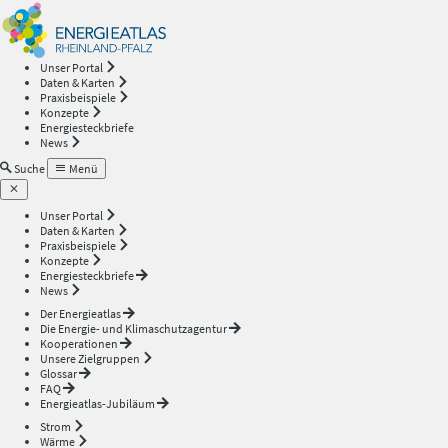
Energieatlas
—
Unser Portal
Daten & Karten
Rheinland-
Praxisbeispiele
Konzepte
Energiesteckbriefe
Pfalz
News
Suche
Menü
Unser Portal
Daten & Karten
Praxisbeispiele
Konzepte
Energiesteckbriefe
News
Der Energieatlas
Die Energie- und Klimaschutzagentur
Kooperationen
Unsere Zielgruppen
Glossar
FAQ
Energieatlas-Jubiläum
Strom
Wärme