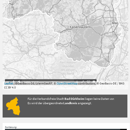
7.059°
,
49.813°
20
km
Leaflet
| ©GeoBasis-DE/LVermGeoRP, ©
OpenStreetMap
contributors, © GeoBasis-DE / BKG
CC BY 4.0
Für die Verbandsfreie Stadt
Bad Dürkheim
liegen keine Daten vor.
Es wird der übergeordnete
Landkreis
angezeigt.
Sortierung