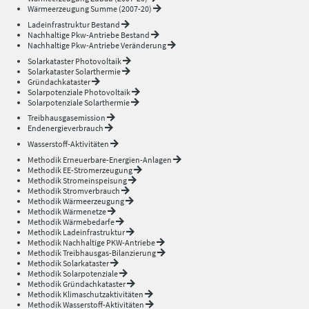
Wärmeerzeugung Summe (2007-20)
Ladeinfrastruktur Bestand
Nachhaltige Pkw-Antriebe Bestand
Nachhaltige Pkw-Antriebe Veränderung
Solarkataster Photovoltaik
Solarkataster Solarthermie
Gründachkataster
Solarpotenziale Photovoltaik
Solarpotenziale Solarthermie
Treibhausgasemission
Endenergieverbrauch
Wasserstoff-Aktivitäten
Methodik Erneuerbare-Energien-Anlagen
Methodik EE-Stromerzeugung
Methodik Stromeinspeisung
Methodik Stromverbrauch
Methodik Wärmeerzeugung
Methodik Wärmenetze
Methodik Wärmebedarfe
Methodik Ladeinfrastruktur
Methodik Nachhaltige PKW-Antriebe
Methodik Treibhausgas-Bilanzierung
Methodik Solarkataster
Methodik Solarpotenziale
Methodik Gründachkataster
Methodik Klimaschutzaktivitäten
Methodik Wasserstoff-Aktivitäten