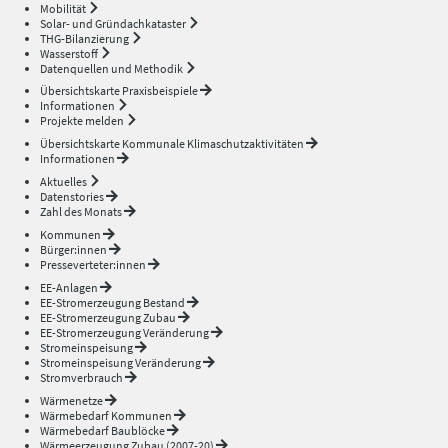
Mobilität
Solar- und Gründachkataster
THG-Bilanzierung
Wasserstoff
Datenquellen und Methodik
Übersichtskarte Praxisbeispiele
Informationen
Projekte melden
Übersichtskarte Kommunale Klimaschutzaktivitäten
Informationen
Aktuelles
Datenstories
Zahl des Monats
Kommunen
Bürger:innen
Presseverteter:innen
EE-Anlagen
EE-Stromerzeugung Bestand
EE-Stromerzeugung Zubau
EE-Stromerzeugung Veränderung
Stromeinspeisung
Stromeinspeisung Veränderung
Stromverbrauch
Wärmenetze
Wärmebedarf Kommunen
Wärmebedarf Baublöcke
Wärmeerzeugung Zubau (2007-20)