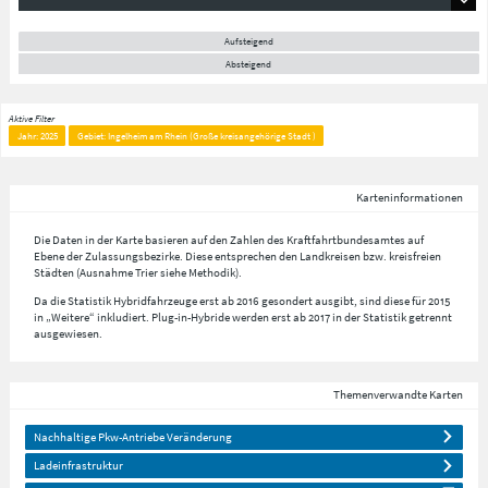
Aufsteigend
Absteigend
Aktive Filter
Jahr: 2025
Gebiet: Ingelheim am Rhein (Große kreisangehörige Stadt )
Karteninformationen
Die Daten in der Karte basieren auf den Zahlen des Kraftfahrtbundesamtes auf
Ebene der Zulassungsbezirke. Diese entsprechen den Landkreisen bzw. kreisfreien
Städten (Ausnahme Trier siehe Methodik).
Da die Statistik Hybridfahrzeuge erst ab 2016 gesondert ausgibt, sind diese für 2015
in „Weitere“ inkludiert. Plug-in-Hybride werden erst ab 2017 in der Statistik getrennt
ausgewiesen.
Themenverwandte Karten
Nachhaltige Pkw-Antriebe Veränderung
Ladeinfrastruktur