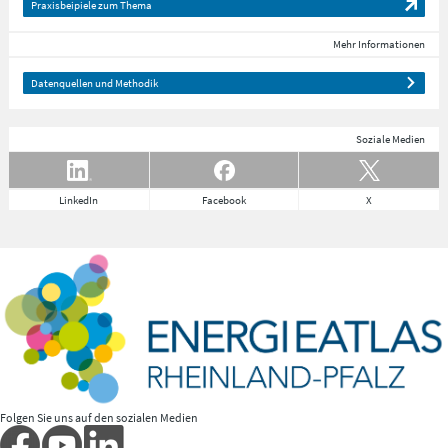
Praxisbeipiele zum Thema
Mehr Informationen
Datenquellen und Methodik
Soziale Medien
LinkedIn
Facebook
X
Folgen Sie uns auf den sozialen Medien