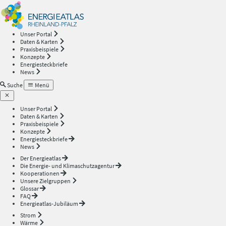
Energieatlas
—
Unser Portal
Daten & Karten
Rheinland-
Praxisbeispiele
Konzepte
Energiesteckbriefe
Pfalz
News
Suche
Menü
Unser Portal
Daten & Karten
Praxisbeispiele
Konzepte
Energiesteckbriefe
News
Der Energieatlas
Die Energie- und Klimaschutzagentur
Kooperationen
Unsere Zielgruppen
Glossar
FAQ
Energieatlas-Jubiläum
Strom
Wärme