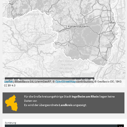
7.059°
,
49.813°
20
km
Leaflet
| ©GeoBasis-DE/LVermGeoRP, ©
OpenStreetMap
contributors, © GeoBasis-DE / BKG
CC BY 4.0
Für die Große kreisangehörige Stadt
Ingelheim am Rhein
liegen keine
Daten vor.
Es wird der übergeordnete
Landkreis
angezeigt.
Sortierung