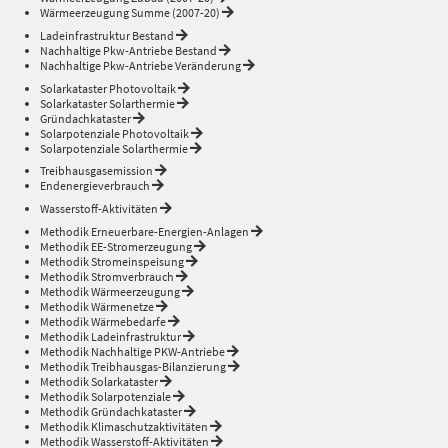
Wärmeerzeugung Summe (2007-20)
Ladeinfrastruktur Bestand
Nachhaltige Pkw-Antriebe Bestand
Nachhaltige Pkw-Antriebe Veränderung
Solarkataster Photovoltaik
Solarkataster Solarthermie
Gründachkataster
Solarpotenziale Photovoltaik
Solarpotenziale Solarthermie
Treibhausgasemission
Endenergieverbrauch
Wasserstoff-Aktivitäten
Methodik Erneuerbare-Energien-Anlagen
Methodik EE-Stromerzeugung
Methodik Stromeinspeisung
Methodik Stromverbrauch
Methodik Wärmeerzeugung
Methodik Wärmenetze
Methodik Wärmebedarfe
Methodik Ladeinfrastruktur
Methodik Nachhaltige PKW-Antriebe
Methodik Treibhausgas-Bilanzierung
Methodik Solarkataster
Methodik Solarpotenziale
Methodik Gründachkataster
Methodik Klimaschutzaktivitäten
Methodik Wasserstoff-Aktivitäten