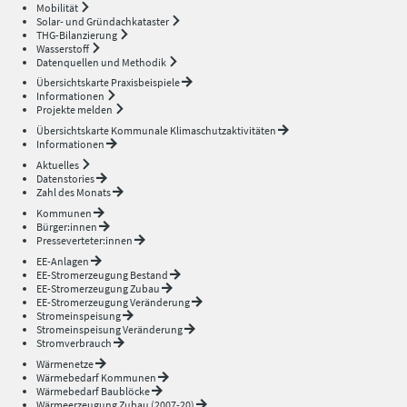
Mobilität
Solar- und Gründachkataster
THG-Bilanzierung
Wasserstoff
Datenquellen und Methodik
Übersichtskarte Praxisbeispiele
Informationen
Projekte melden
Übersichtskarte Kommunale Klimaschutzaktivitäten
Informationen
Aktuelles
Datenstories
Zahl des Monats
Kommunen
Bürger:innen
Presseverteter:innen
EE-Anlagen
EE-Stromerzeugung Bestand
EE-Stromerzeugung Zubau
EE-Stromerzeugung Veränderung
Stromeinspeisung
Stromeinspeisung Veränderung
Stromverbrauch
Wärmenetze
Wärmebedarf Kommunen
Wärmebedarf Baublöcke
Wärmeerzeugung Zubau (2007-20)