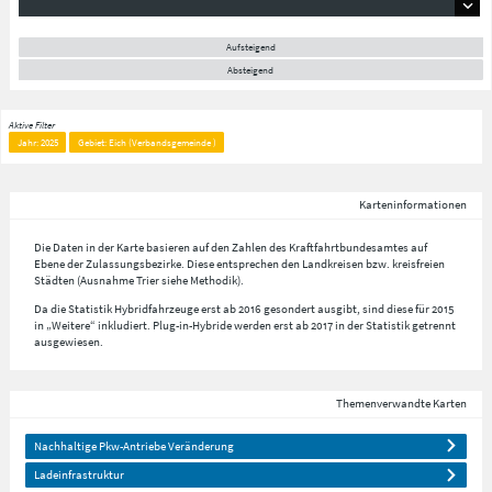
Aufsteigend
Absteigend
Aktive Filter
Jahr: 2025
Gebiet: Eich (Verbandsgemeinde )
Karteninformationen
Die Daten in der Karte basieren auf den Zahlen des Kraftfahrtbundesamtes auf
Ebene der Zulassungsbezirke. Diese entsprechen den Landkreisen bzw. kreisfreien
Städten (Ausnahme Trier siehe Methodik).
Da die Statistik Hybridfahrzeuge erst ab 2016 gesondert ausgibt, sind diese für 2015
in „Weitere“ inkludiert. Plug-in-Hybride werden erst ab 2017 in der Statistik getrennt
ausgewiesen.
Themenverwandte Karten
Nachhaltige Pkw-Antriebe Veränderung
Ladeinfrastruktur