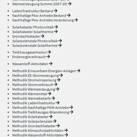
Wärmeerzeugung Summe (2007-20)
Ladeinfrastruktur Bestand
Nachhaltige Pkw-Antriebe Bestand
Nachhaltige Pkw-Antriebe Veränderung
Solarkataster Photovoltaik
Solarkataster Solarthermie
Gründachkataster
Solarpotenziale Photovoltaik
Solarpotenziale Solarthermie
Treibhausgasemission
Endenergieverbrauch
Wasserstoff-Aktivitäten
Methodik Erneuerbare-Energien-Anlagen
Methodik EE-Stromerzeugung
Methodik Stromeinspeisung
Methodik Stromverbrauch
Methodik Wärmeerzeugung
Methodik Wärmenetze
Methodik Wärmebedarfe
Methodik Ladeinfrastruktur
Methodik Nachhaltige PKW-Antriebe
Methodik Treibhausgas-Bilanzierung
Methodik Solarkataster
Methodik Solarpotenziale
Methodik Gründachkataster
Methodik Klimaschutzaktivitäten
Methodik Wasserstoff-Aktivitäten