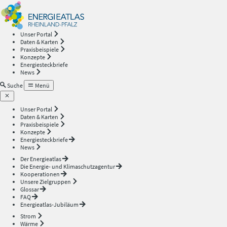
Energieatlas
—
Unser Portal
Daten & Karten
Rheinland-
Praxisbeispiele
Konzepte
Energiesteckbriefe
Pfalz
News
Suche
Menü
Unser Portal
Daten & Karten
Praxisbeispiele
Konzepte
Energiesteckbriefe
News
Der Energieatlas
Die Energie- und Klimaschutzagentur
Kooperationen
Unsere Zielgruppen
Glossar
FAQ
Energieatlas-Jubiläum
Strom
Wärme