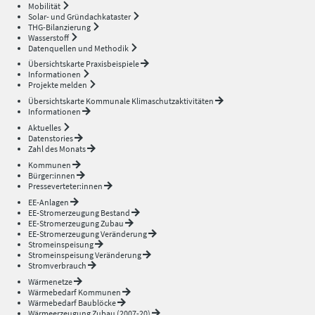
Mobilität
Solar- und Gründachkataster
THG-Bilanzierung
Wasserstoff
Datenquellen und Methodik
Übersichtskarte Praxisbeispiele
Informationen
Projekte melden
Übersichtskarte Kommunale Klimaschutzaktivitäten
Informationen
Aktuelles
Datenstories
Zahl des Monats
Kommunen
Bürger:innen
Presseverteter:innen
EE-Anlagen
EE-Stromerzeugung Bestand
EE-Stromerzeugung Zubau
EE-Stromerzeugung Veränderung
Stromeinspeisung
Stromeinspeisung Veränderung
Stromverbrauch
Wärmenetze
Wärmebedarf Kommunen
Wärmebedarf Baublöcke
Wärmeerzeugung Zubau (2007-20)