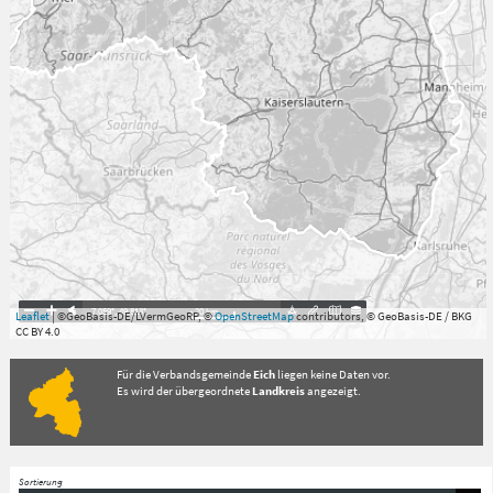
7.059°
,
49.813°
20
km
Leaflet
| ©GeoBasis-DE/LVermGeoRP, ©
OpenStreetMap
contributors, © GeoBasis-DE / BKG
CC BY 4.0
Für die Verbandsgemeinde
Eich
liegen keine Daten vor.
Es wird der übergeordnete
Landkreis
angezeigt.
Sortierung