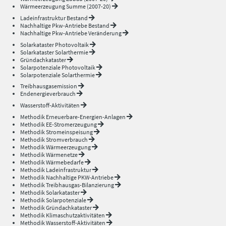
Wärmeerzeugung Summe (2007-20)
Ladeinfrastruktur Bestand
Nachhaltige Pkw-Antriebe Bestand
Nachhaltige Pkw-Antriebe Veränderung
Solarkataster Photovoltaik
Solarkataster Solarthermie
Gründachkataster
Solarpotenziale Photovoltaik
Solarpotenziale Solarthermie
Treibhausgasemission
Endenergieverbrauch
Wasserstoff-Aktivitäten
Methodik Erneuerbare-Energien-Anlagen
Methodik EE-Stromerzeugung
Methodik Stromeinspeisung
Methodik Stromverbrauch
Methodik Wärmeerzeugung
Methodik Wärmenetze
Methodik Wärmebedarfe
Methodik Ladeinfrastruktur
Methodik Nachhaltige PKW-Antriebe
Methodik Treibhausgas-Bilanzierung
Methodik Solarkataster
Methodik Solarpotenziale
Methodik Gründachkataster
Methodik Klimaschutzaktivitäten
Methodik Wasserstoff-Aktivitäten