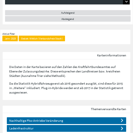
Aufsteigend
Absteigend
Aktive Filter
Jahr: 2025
Gebiet: Wittlich (Verbandsfreie Stadt )
Karteninformationen
Die Daten in der Karte basieren auf den Zahlen des Kraftfahrtbundesamtes auf
Ebene der Zulassungsbezirke. Diese entsprechen den Landkreisen bzw. kreisfreien
Städten (Ausnahme Trier siehe Methodik).
Da die Statistik Hybridfahrzeuge erst ab 2016 gesondert ausgibt, sind diese für 2015
in „Weitere“ inkludiert. Plug-in-Hybride werden erst ab 2017 in der Statistik getrennt
ausgewiesen.
Themenverwandte Karten
Nachhaltige Pkw-Antriebe Veränderung
Ladeinfrastruktur