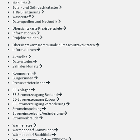
Mobilität
Solar- und Gründachkataster
THG-Bilanzierung
Wasserstoff
Datenquellen und Methodik
Übersichtskarte Praxisbeispiele
Informationen
Projekte melden
Übersichtskarte Kommunale Klimaschutzaktivitäten
Informationen
Aktuelles
Datenstories
Zahl des Monats
Kommunen
Bürger:innen
Presseverteter:innen
EE-Anlagen
EE-Stromerzeugung Bestand
EE-Stromerzeugung Zubau
EE-Stromerzeugung Veränderung
Stromeinspeisung
Stromeinspeisung Veränderung
Stromverbrauch
Wärmenetze
Wärmebedarf Kommunen
Wärmebedarf Baublöcke
Wärmeerzeugung Zubau (2007-20)