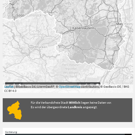
7.059°
,
49.813°
20
km
Leaflet
| ©GeoBasis-DE/LVermGeoRP, ©
OpenStreetMap
contributors, © GeoBasis-DE / BKG
CC BY 4.0
Für die Verbandsfreie Stadt
Wittlich
liegen keine Daten vor.
Es wird der übergeordnete
Landkreis
angezeigt.
Sortierung