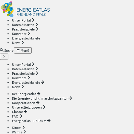
Energieatlas
—
Unser Portal
Daten & Karten
Rheinland-
Praxisbeispiele
Konzepte
Energiesteckbriefe
Pfalz
News
Suche
Menü
Unser Portal
Daten & Karten
Praxisbeispiele
Konzepte
Energiesteckbriefe
News
Der Energieatlas
Die Energie- und Klimaschutzagentur
Kooperationen
Unsere Zielgruppen
Glossar
FAQ
Energieatlas-Jubiläum
Strom
Wärme