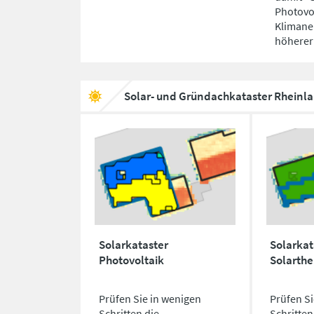
Photovol
Klimaneu
höherer
Solar- und Gründachkataster Rheinla
Solarkataster
Solarkat
Photovoltaik
Solarth
Prüfen Sie in wenigen
Prüfen Si
Schritten die
Schritten