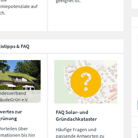
geeignet ist.
rmiepotenziale auf
ch.
istipps & FAQ
ndesverband
äudeGrün e.V.
wertes zur
FAQ Solar- und
grünung
Gründachkataster
orteilen über
Häufige Fragen und
rmationen bis hin
passende Antworten zu