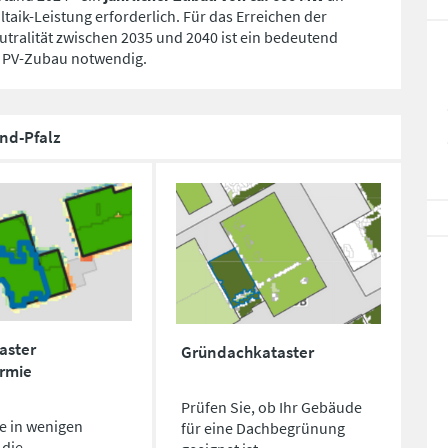
taik-Leistung erforderlich. Für das Erreichen der
tralität zwischen 2035 und 2040 ist ein bedeutend
 PV-Zubau notwendig.
nd-Pfalz
aster
Gründachkataster
ermie
Prüfen Sie, ob Ihr Gebäude
e in wenigen
für eine Dachbegrünung
 die