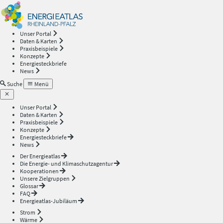
Energieatlas
—
Unser Portal
Daten & Karten
Rheinland-
Praxisbeispiele
Konzepte
Energiesteckbriefe
Pfalz
News
Suche
Menü
Unser Portal
Daten & Karten
Praxisbeispiele
Konzepte
Energiesteckbriefe
News
Der Energieatlas
Die Energie- und Klimaschutzagentur
Kooperationen
Unsere Zielgruppen
Glossar
FAQ
Energieatlas-Jubiläum
Strom
Wärme