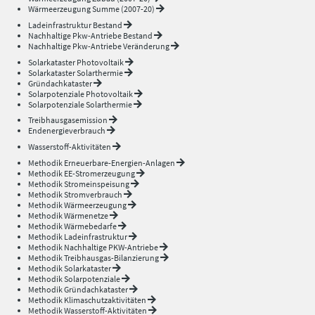
Wärmeerzeugung Summe (2007-20)
Ladeinfrastruktur Bestand
Nachhaltige Pkw-Antriebe Bestand
Nachhaltige Pkw-Antriebe Veränderung
Solarkataster Photovoltaik
Solarkataster Solarthermie
Gründachkataster
Solarpotenziale Photovoltaik
Solarpotenziale Solarthermie
Treibhausgasemission
Endenergieverbrauch
Wasserstoff-Aktivitäten
Methodik Erneuerbare-Energien-Anlagen
Methodik EE-Stromerzeugung
Methodik Stromeinspeisung
Methodik Stromverbrauch
Methodik Wärmeerzeugung
Methodik Wärmenetze
Methodik Wärmebedarfe
Methodik Ladeinfrastruktur
Methodik Nachhaltige PKW-Antriebe
Methodik Treibhausgas-Bilanzierung
Methodik Solarkataster
Methodik Solarpotenziale
Methodik Gründachkataster
Methodik Klimaschutzaktivitäten
Methodik Wasserstoff-Aktivitäten