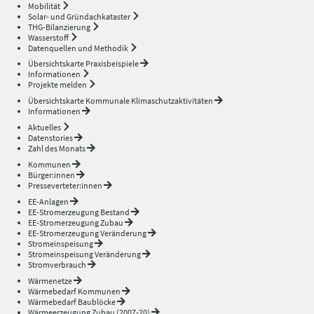
Mobilität
Solar- und Gründachkataster
THG-Bilanzierung
Wasserstoff
Datenquellen und Methodik
Übersichtskarte Praxisbeispiele
Informationen
Projekte melden
Übersichtskarte Kommunale Klimaschutzaktivitäten
Informationen
Aktuelles
Datenstories
Zahl des Monats
Kommunen
Bürger:innen
Presseverteter:innen
EE-Anlagen
EE-Stromerzeugung Bestand
EE-Stromerzeugung Zubau
EE-Stromerzeugung Veränderung
Stromeinspeisung
Stromeinspeisung Veränderung
Stromverbrauch
Wärmenetze
Wärmebedarf Kommunen
Wärmebedarf Baublöcke
Wärmeerzeugung Zubau (2007-20)