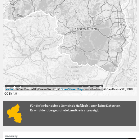
7.059°
,
49.813°
20
km
Leaflet
| ©GeoBasis-DE/LVermGeoRP, ©
OpenStreetMap
contributors, © GeoBasis-DE / BKG
CC BY 4.0
Für die Verbandsfreie Gemeinde
Haßloch
liegen keine Daten vor.
Es wird der übergeordnete
Landkreis
angezeigt.
Sortierung