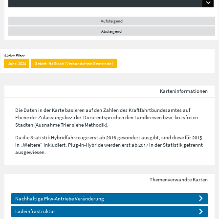
Aufsteigend
Absteigend
Aktive Filter
Jahr: 2024
Gebiet: Haßloch (Verbandsfreie Gemeinde )
Karteninformationen
Die Daten in der Karte basieren auf den Zahlen des Kraftfahrtbundesamtes auf
Ebene der Zulassungsbezirke. Diese entsprechen den Landkreisen bzw. kreisfreien
Städten (Ausnahme Trier siehe Methodik).
Da die Statistik Hybridfahrzeuge erst ab 2016 gesondert ausgibt, sind diese für 2015
in „Weitere“ inkludiert. Plug-in-Hybride werden erst ab 2017 in der Statistik getrennt
ausgewiesen.
Themenverwandte Karten
Nachhaltige Pkw-Antriebe Veränderung
Ladeinfrastruktur