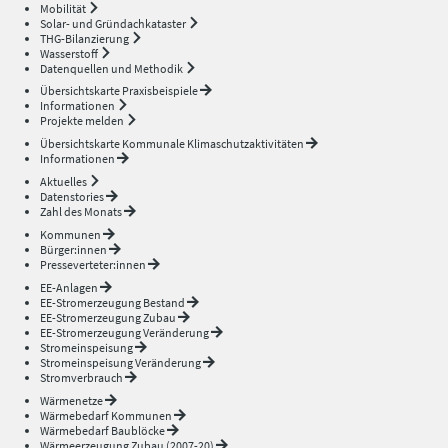
Mobilität
Solar- und Gründachkataster
THG-Bilanzierung
Wasserstoff
Datenquellen und Methodik
Übersichtskarte Praxisbeispiele
Informationen
Projekte melden
Übersichtskarte Kommunale Klimaschutzaktivitäten
Informationen
Aktuelles
Datenstories
Zahl des Monats
Kommunen
Bürger:innen
Presseverteter:innen
EE-Anlagen
EE-Stromerzeugung Bestand
EE-Stromerzeugung Zubau
EE-Stromerzeugung Veränderung
Stromeinspeisung
Stromeinspeisung Veränderung
Stromverbrauch
Wärmenetze
Wärmebedarf Kommunen
Wärmebedarf Baublöcke
Wärmeerzeugung Zubau (2007-20)