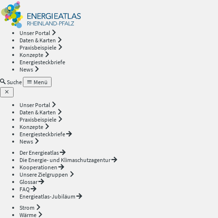
Energieatlas
—
Unser Portal
Daten & Karten
Rheinland-
Praxisbeispiele
Konzepte
Energiesteckbriefe
Pfalz
News
Suche
Menü
Unser Portal
Daten & Karten
Praxisbeispiele
Konzepte
Energiesteckbriefe
News
Der Energieatlas
Die Energie- und Klimaschutzagentur
Kooperationen
Unsere Zielgruppen
Glossar
FAQ
Energieatlas-Jubiläum
Strom
Wärme