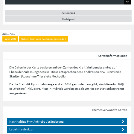
Aufsteigend
Absteigend
Aktive Filter
Jahr: 2023
Gebiet: Trier-Land (Verbandsgemeinde )
Karteninformationen
Die Daten in der Karte basieren auf den Zahlen des Kraftfahrtbundesamtes auf
Ebene der Zulassungsbezirke. Diese entsprechen den Landkreisen bzw. kreisfreien
Städten (Ausnahme Trier siehe Methodik).
Da die Statistik Hybridfahrzeuge erst ab 2016 gesondert ausgibt, sind diese für 2015
in „Weitere“ inkludiert. Plug-in-Hybride werden erst ab 2017 in der Statistik getrennt
ausgewiesen.
Themenverwandte Karten
Nachhaltige Pkw-Antriebe Veränderung
Ladeinfrastruktur