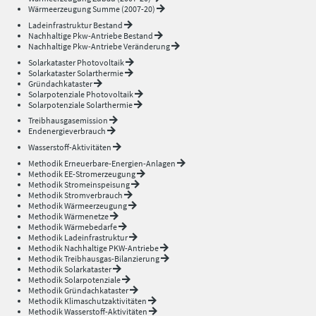
Wärmeerzeugung Summe (2007-20)
Ladeinfrastruktur Bestand
Nachhaltige Pkw-Antriebe Bestand
Nachhaltige Pkw-Antriebe Veränderung
Solarkataster Photovoltaik
Solarkataster Solarthermie
Gründachkataster
Solarpotenziale Photovoltaik
Solarpotenziale Solarthermie
Treibhausgasemission
Endenergieverbrauch
Wasserstoff-Aktivitäten
Methodik Erneuerbare-Energien-Anlagen
Methodik EE-Stromerzeugung
Methodik Stromeinspeisung
Methodik Stromverbrauch
Methodik Wärmeerzeugung
Methodik Wärmenetze
Methodik Wärmebedarfe
Methodik Ladeinfrastruktur
Methodik Nachhaltige PKW-Antriebe
Methodik Treibhausgas-Bilanzierung
Methodik Solarkataster
Methodik Solarpotenziale
Methodik Gründachkataster
Methodik Klimaschutzaktivitäten
Methodik Wasserstoff-Aktivitäten