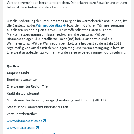
Verbandsgemeinden heruntergebrochen. Daher kann es zu Abweichungen zum
tatsächlichen Anlagenbestand kommen.
Um die Bedeutung der Erneuerbaren Energien im Wärmebereich abzubilden, ist
die Darstellung des
Wärmepotentials
bzw. der möglichen Wärmeerzeugung
aus diesen Technologien sinnvoll. Die veröffentlichten Daten aus dem
Marktanreizprogramm umfassen jedoch nur die Leistung (kW) bei
Biomasseanlagen, die installierte Fläche (m²) bei Solarthermie und die
Wärmeleistung (kW) bei Wärmepumpen. Letztere liegt erst ab dem Jahr 2011
regelmäßig vor. Um die mit den Anlagen mögliche Wärmeerzeugung in kWh im
Energieatlas abbilden zu können, wurden eigene Berechnungen durchgeführt.
Quellen
Amprion GmbH
Bundesnetzagentur
Energieagentur Region Trier
Kraftfahrtbundesamt
Ministerium für Umwelt, Energie, Ernährung und Forsten (MUEEF)
Statistisches Landesamt Rheinland-Pfalz
Verteilnetzbetreiber
www.biomasseatlas.de
www.solaratlas.de