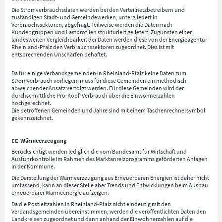
Die Stromverbrauchsdaten werden bei den Verteilnetzbetreibern und
zuständigen Stadt- und Gemeindewerken, untergliedert in
Verbrauchssektoren, abgefragt. Teilweise werden die Daten nach
Kundengruppen und Lastprofilen strukturiert geliefert. Zugunsten einer
landesweiten Vergleichbarkeit der Daten werden diese von der Energieagentur
Rheinland-Pfalz den Verbrauchssektoren zugeordnet. Dies ist mit
entsprechenden Unschärfen behaftet.
Da für einige Verbandsgemeinden in Rheinland-Pfalz keine Daten zum
Stromverbrauch vorliegen, muss für diese Gemeinden ein methodisch
abweichender Ansatz verfolgt werden. Für diese Gemeinden wird der
durchschnittliche Pro-Kopf-Verbrauch über die Einwohnerzahlen
hochgerechnet.
Die betroffenen Gemeinden und Jahre sind mit einem Taschenrechnersymbol
gekennzeichnet.
EE-Wärmeerzeugung
Berücksichtigt werden lediglich die vom Bundesamt für Wirtschaft und
Ausfuhrkontrolle im Rahmen des Marktanreizprogramms geförderten Anlagen
in der Kommune.
Die Darstellung der Wärmeerzeugung aus Erneuerbaren Energien ist daher nicht
umfassend, kann an dieser Stelle aber Trends und Entwicklungen beim Ausbau
erneuerbarer Wärmeenergie aufzeigen.
Da die Postleitzahlen in Rheinland-Pfalz nicht eindeutig mit den
Verbandsgemeinden übereinstimmen, werden die veröffentlichten Daten den
Landkreisen zugeordnet und dann anhand der Einwohnerzahlen auf die