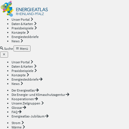
Energieatlas
—
Unser Portal
Daten & Karten
Rheinland-
Praxisbeispiele
Konzepte
Energiesteckbriefe
Pfalz
News
Suche
Menü
Unser Portal
Daten & Karten
Praxisbeispiele
Konzepte
Energiesteckbriefe
News
Der Energieatlas
Die Energie- und Klimaschutzagentur
Kooperationen
Unsere Zielgruppen
Glossar
FAQ
Energieatlas-Jubiläum
Strom
Wärme