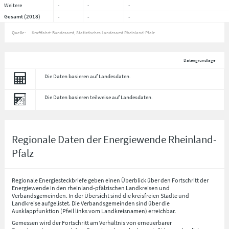
Weitere
-
-
-
Gesamt (2018)
-
-
-
Quelle:
Kraftfahrt-Bundesamt, Statistisches Landesamt Rheinland-Pfalz
Datengrundlage
Die Daten basieren auf Landesdaten.
Die Daten basieren teilweise auf Landesdaten.
Regionale Daten der Energiewende Rheinland-
Pfalz
Regionale Energiesteckbriefe geben einen Überblick über den Fortschritt der
Energiewende in den rheinland-pfälzischen Landkreisen und
Verbandsgemeinden. In der Übersicht sind die kreisfreien Städte und
Landkreise aufgelistet. Die Verbandsgemeinden sind über die
Ausklappfunktion (Pfeil links vom Landkreisnamen) erreichbar.
Gemessen wird der Fortschritt am Verhältnis von erneuerbarer