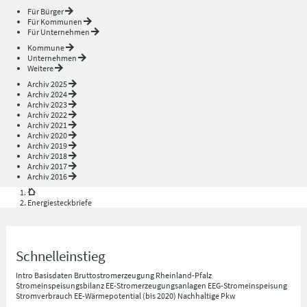
Für Bürger
Für Kommunen
Für Unternehmen
Kommune
Unternehmen
Weitere
Archiv 2025
Archiv 2024
Archiv 2023
Archiv 2022
Archiv 2021
Archiv 2020
Archiv 2019
Archiv 2018
Archiv 2017
Archiv 2016
Energiesteckbriefe
Schnelleinstieg
Intro
Basisdaten
Bruttostromerzeugung Rheinland-Pfalz
Stromeinspeisungsbilanz
EE-Stromerzeugungsanlagen
EEG-Stromeinspeisung
Stromverbrauch
EE-Wärmepotential (bis 2020)
Nachhaltige Pkw