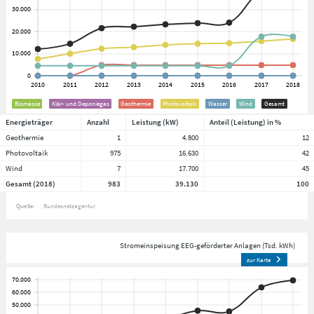
Biomasse
Klär- und Deponiegas
Geothermie
Photovoltaik
Wasser
Wind
Gesamt
Energieträger
Anzahl
Leistung (kW)
Anteil (Leistung) in %
Geothermie
1
4.800
12
Photovoltaik
975
16.630
42
Wind
7
17.700
45
Gesamt (2018)
983
39.130
100
Quelle:
Bundesnetzagentur
Stromeinspeisung EEG-geförderter Anlagen (Tsd. kWh)
zur Karte