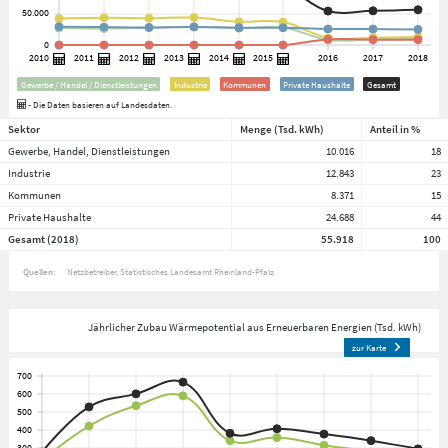
Gewerbe / Handel / Dienstleistungen
Industrie
Kommunen
Private Haushalte
Gesamt
- Die Daten basieren auf Landesdaten.
Sektor
Menge (Tsd. kWh)
Anteil in %
Gewerbe, Handel, Dienstleistungen
10.016
18
Industrie
12.843
23
Kommunen
8.371
15
Private Haushalte
24.688
44
Gesamt (2018)
55.918
100
Quellen:
Netzbetreiber
Statistisches Landesamt Rheinland-Pfalz
Jährlicher Zubau Wärmepotential aus Erneuerbaren Energien (Tsd. kWh)
zur Karte