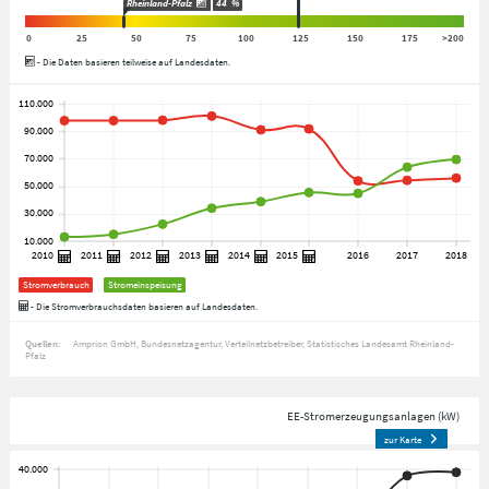
Rheinland-Pfalz
44
%
0
25
50
75
100
125
150
175
>200
- Die Daten basieren teilweise auf Landesdaten.
Stromverbrauch
Stromeinspeisung
- Die Stromverbrauchsdaten basieren auf Landesdaten.
Quellen:
Amprion GmbH
Bundesnetzagentur
Verteilnetzbetreiber
Statistisches Landesamt Rheinland-
Pfalz
EE-Stromerzeugungsanlagen (kW)
zur Karte