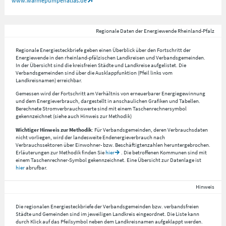
www.wärmepumpenatlas.de
Regionale Daten der Energiewende Rheinland-Pfalz
Regionale Energiesteckbriefe geben einen Überblick über den Fortschritt der
Energiewende in den rheinland-pfälzischen Landkreisen und Verbandsgemeinden.
In der Übersicht sind die kreisfreien Städte und Landkreise aufgelistet. Die
Verbandsgemeinden sind über die Ausklappfunktion (Pfeil links vom
Landkreisnamen) erreichbar.
Gemessen wird der Fortschritt am Verhältnis von erneuerbarer Energiegewinnung
und dem Energieverbrauch, dargestellt in anschaulichen Grafiken und Tabellen.
Berechnete Stromverbrauchswerte sind mit einem Taschenrechnersymbol
gekennzeichnet (siehe auch Hinweis zur Methodik)
Wichtiger Hinweis zur Methodik
: Für Verbandsgemeinden, deren Verbrauchsdaten
nicht vorliegen, wird der landesweite Endenergieverbrauch nach
Verbrauchssektoren über Einwohner- bzw. Beschäftigtenzahlen heruntergebrochen.
Erläuterungen zur Methodik finden Sie
hier
. Die betroffenen Kommunen sind mit
einem Taschenrechner-Symbol gekennzeichnet. Eine Übersicht zur Datenlage ist
hier
abrufbar.
Hinweis
Die regionalen Energiesteckbriefe der Verbandsgemeinden bzw. verbandsfreien
Städte und Gemeinden sind im jeweiligen Landkreis eingeordnet. Die Liste kann
durch Klick auf das Pfeilsymbol neben dem Landkreisnamen aufgeklappt werden.