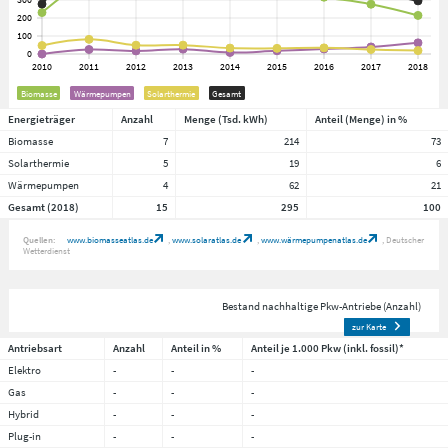
Biomasse
Wärmepumpen
Solarthermie
Gesamt
Energieträger
Anzahl
Menge (Tsd. kWh)
Anteil (Menge) in %
Biomasse
7
214
73
Solarthermie
5
19
6
Wärmepumpen
4
62
21
Gesamt (2018)
15
295
100
Quellen:
www.biomasseatlas.de
www.solaratlas.de
www.wärmepumpenatlas.de
Deutscher
Wetterdienst
Bestand nachhaltige Pkw-Antriebe (Anzahl)
zur Karte
Antriebsart
Anzahl
Anteil in %
Anteil je 1.000 Pkw (inkl. fossil)*
Elektro
-
-
-
Gas
-
-
-
Hybrid
-
-
-
Plug-in
-
-
-