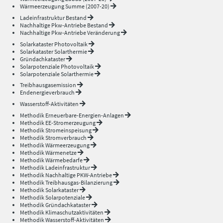
Wärmeerzeugung Summe (2007-20)
Ladeinfrastruktur Bestand
Nachhaltige Pkw-Antriebe Bestand
Nachhaltige Pkw-Antriebe Veränderung
Solarkataster Photovoltaik
Solarkataster Solarthermie
Gründachkataster
Solarpotenziale Photovoltaik
Solarpotenziale Solarthermie
Treibhausgasemission
Endenergieverbrauch
Wasserstoff-Aktivitäten
Methodik Erneuerbare-Energien-Anlagen
Methodik EE-Stromerzeugung
Methodik Stromeinspeisung
Methodik Stromverbrauch
Methodik Wärmeerzeugung
Methodik Wärmenetze
Methodik Wärmebedarfe
Methodik Ladeinfrastruktur
Methodik Nachhaltige PKW-Antriebe
Methodik Treibhausgas-Bilanzierung
Methodik Solarkataster
Methodik Solarpotenziale
Methodik Gründachkataster
Methodik Klimaschutzaktivitäten
Methodik Wasserstoff-Aktivitäten