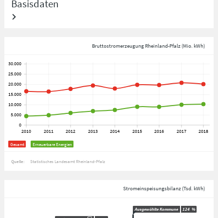
Basisdaten
Bruttostromerzeugung Rheinland-Pfalz (Mio. kWh)
Gesamt
Erneuerbare Energien
Quelle:
Statistisches Landesamt Rheinland-Pfalz
Stromeinspeisungsbilanz (Tsd. kWh)
Ausgewählte Kommune
124
%