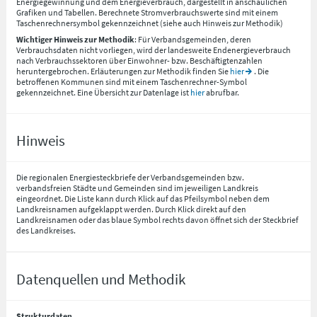
Energiegewinnung und dem Energieverbrauch, dargestellt in anschaulichen
Grafiken und Tabellen. Berechnete Stromverbrauchswerte sind mit einem
Taschenrechnersymbol gekennzeichnet (siehe auch Hinweis zur Methodik)
Wichtiger Hinweis zur Methodik
: Für Verbandsgemeinden, deren
Verbrauchsdaten nicht vorliegen, wird der landesweite Endenergieverbrauch
nach Verbrauchssektoren über Einwohner- bzw. Beschäftigtenzahlen
heruntergebrochen. Erläuterungen zur Methodik finden Sie
hier
. Die
betroffenen Kommunen sind mit einem Taschenrechner-Symbol
gekennzeichnet. Eine Übersicht zur Datenlage ist
hier
abrufbar.
Hinweis
Die regionalen Energiesteckbriefe der Verbandsgemeinden bzw.
verbandsfreien Städte und Gemeinden sind im jeweiligen Landkreis
eingeordnet. Die Liste kann durch Klick auf das Pfeilsymbol neben dem
Landkreisnamen aufgeklappt werden. Durch Klick direkt auf den
Landkreisnamen oder das blaue Symbol rechts davon öffnet sich der Steckbrief
des Landkreises.
Datenquellen und Methodik
Strukturdaten