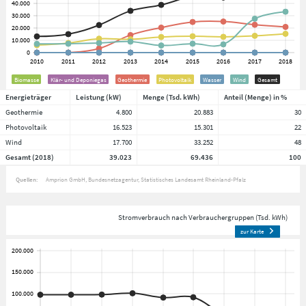
Biomasse
Klär- und Deponiegas
Geothermie
Photovoltaik
Wasser
Wind
Gesamt
Energieträger
Leistung (kW)
Menge (Tsd. kWh)
Anteil (Menge) in %
Geothermie
4.800
20.883
30
Photovoltaik
16.523
15.301
22
Wind
17.700
33.252
48
Gesamt (2018)
39.023
69.436
100
Quellen:
Amprion GmbH
Bundesnetzagentur
Statistisches Landesamt Rheinland-Pfalz
Stromverbrauch nach Verbrauchergruppen (Tsd. kWh)
zur Karte