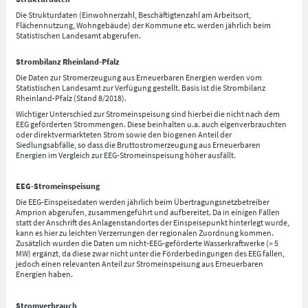
Die Strukturdaten (Einwohnerzahl, Beschäftigtenzahl am Arbeitsort,
Flächennutzung, Wohngebäude) der Kommune etc. werden jährlich beim
Statistischen Landesamt abgerufen.
Strombilanz Rheinland-Pfalz
Die Daten zur Stromerzeugung aus Erneuerbaren Energien werden vom
Statistischen Landesamt zur Verfügung gestellt. Basis ist die Strombilanz
Rheinland-Pfalz (Stand 8/2018).
Wichtiger Unterschied zur Stromeinspeisung sind hierbei die nicht nach dem
EEG geförderten Strommengen. Diese beinhalten u.a. auch eigenverbrauchten
oder direktvermarkteten Strom sowie den biogenen Anteil der
Siedlungsabfälle, so dass die Bruttostromerzeugung aus Erneuerbaren
Energien im Vergleich zur EEG-Stromeinspeisung höher ausfällt.
EEG-Stromeinspeisung
Die EEG-Einspeisedaten werden jährlich beim Übertragungsnetzbetreiber
Amprion abgerufen, zusammengeführt und aufbereitet. Da in einigen Fällen
statt der Anschrift des Anlagenstandortes der Einspeisepunkt hinterlegt wurde,
kann es hier zu leichten Verzerrungen der regionalen Zuordnung kommen.
Zusätzlich wurden die Daten um nicht-EEG-geförderte Wasserkraftwerke (> 5
MW) ergänzt, da diese zwar nicht unter die Förderbedingungen des EEG fallen,
jedoch einen relevanten Anteil zur Stromeinspeisung aus Erneuerbaren
Energien haben.
Stromverbrauch