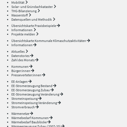
Mobilität
Solar- und Gründachkataster
THG-Bilanzierung
Wasserstoff
Datenquellen und Methodik
Übersichtskarte Praxisbeispiele
Informationen
Projekte melden
Übersichtskarte Kommunale Klimaschutzaktivitäten
Informationen
Aktuelles
Datenstories
Zahl des Monats
Kommunen
Bürger:innen
Presseverteter:innen
EE-Anlagen
EE-Stromerzeugung Bestand
EE-Stromerzeugung Zubau
EE-Stromerzeugung Veränderung
Stromeinspeisung
Stromeinspeisung Veränderung
Stromverbrauch
Wärmenetze
Wärmebedarf Kommunen
Wärmebedarf Baublöcke
Wärmeerzeugung Zubau (2007-20)