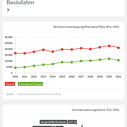
Basisdaten
Bruttostromerzeugung Rheinland-Pfalz (Mio. kWh)
Gesamt
Erneuerbare Energien
Quelle:
Statistisches Landesamt Rheinland-Pfalz
Stromeinspeisungsbilanz (Tsd. kWh)
Ausgewählte Kommune
132
%