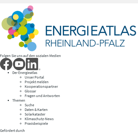
Folgen Sie uns auf den sozialen Medien
Der Energieatlas
Unser Portal
Projekt melden
Kooperationspartner
Glossar
Fragen und Antworten
Themen
Suche
Daten & Karten
Solarkataster
Klimaschutz-News
Praxisbeispiele
Gefördert durch