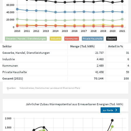
Gewerbe / Handel / Dienstleistungen
Industrie
Kommunen
Private Haushalte
Gesamt
Sektor
Menge (Tsd. kWh)
Anteil in %
Gewerbe, Handel, Dienstleistungen
21.737
31
Industrie
4.460
6
Kommunen
2.489
4
Private Haushalte
41.458
59
Gesamt (2021)
70.144
100
Quellen:
Netzbetreiber
Statistisches Landesamt Rheinland-Pfalz
Jährlicher Zubau Wärmepotential aus Erneuerbaren Energien (Tsd. kWh)
zur Karte