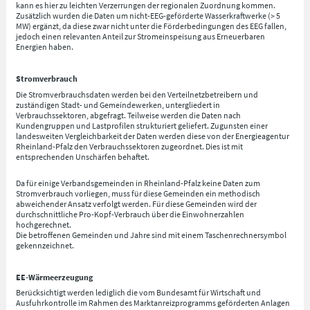
kann es hier zu leichten Verzerrungen der regionalen Zuordnung kommen.
Zusätzlich wurden die Daten um nicht-EEG-geförderte Wasserkraftwerke (> 5
MW) ergänzt, da diese zwar nicht unter die Förderbedingungen des EEG fallen,
jedoch einen relevanten Anteil zur Stromeinspeisung aus Erneuerbaren
Energien haben.
Stromverbrauch
Die Stromverbrauchsdaten werden bei den Verteilnetzbetreibern und
zuständigen Stadt- und Gemeindewerken, untergliedert in
Verbrauchssektoren, abgefragt. Teilweise werden die Daten nach
Kundengruppen und Lastprofilen strukturiert geliefert. Zugunsten einer
landesweiten Vergleichbarkeit der Daten werden diese von der Energieagentur
Rheinland-Pfalz den Verbrauchssektoren zugeordnet. Dies ist mit
entsprechenden Unschärfen behaftet.
Da für einige Verbandsgemeinden in Rheinland-Pfalz keine Daten zum
Stromverbrauch vorliegen, muss für diese Gemeinden ein methodisch
abweichender Ansatz verfolgt werden. Für diese Gemeinden wird der
durchschnittliche Pro-Kopf-Verbrauch über die Einwohnerzahlen
hochgerechnet.
Die betroffenen Gemeinden und Jahre sind mit einem Taschenrechnersymbol
gekennzeichnet.
EE-Wärmeerzeugung
Berücksichtigt werden lediglich die vom Bundesamt für Wirtschaft und
Ausfuhrkontrolle im Rahmen des Marktanreizprogramms geförderten Anlagen