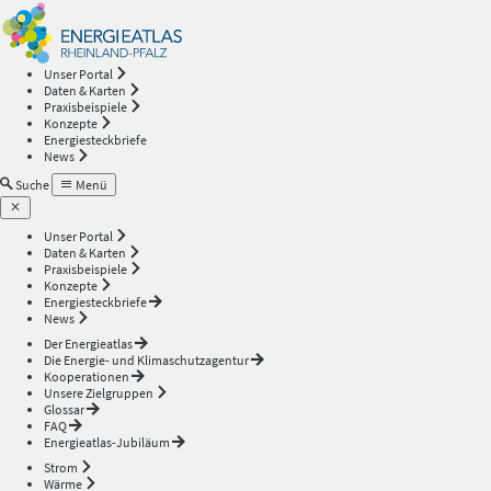
Energieatlas
—
Unser Portal
Daten & Karten
Rheinland-
Praxisbeispiele
Konzepte
Energiesteckbriefe
Pfalz
News
Suche
Menü
Unser Portal
Daten & Karten
Praxisbeispiele
Konzepte
Energiesteckbriefe
News
Der Energieatlas
Die Energie- und Klimaschutzagentur
Kooperationen
Unsere Zielgruppen
Glossar
FAQ
Energieatlas-Jubiläum
Strom
Wärme