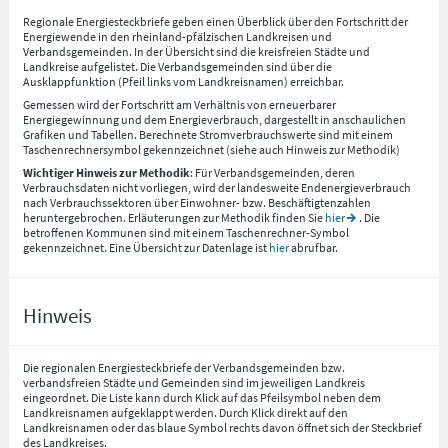
Regionale Energiesteckbriefe geben einen Überblick über den Fortschritt der
Energiewende in den rheinland-pfälzischen Landkreisen und
Verbandsgemeinden. In der Übersicht sind die kreisfreien Städte und
Landkreise aufgelistet. Die Verbandsgemeinden sind über die
Ausklappfunktion (Pfeil links vom Landkreisnamen) erreichbar.
Gemessen wird der Fortschritt am Verhältnis von erneuerbarer
Energiegewinnung und dem Energieverbrauch, dargestellt in anschaulichen
Grafiken und Tabellen. Berechnete Stromverbrauchswerte sind mit einem
Taschenrechnersymbol gekennzeichnet (siehe auch Hinweis zur Methodik)
Wichtiger Hinweis zur Methodik
: Für Verbandsgemeinden, deren
Verbrauchsdaten nicht vorliegen, wird der landesweite Endenergieverbrauch
nach Verbrauchssektoren über Einwohner- bzw. Beschäftigtenzahlen
heruntergebrochen. Erläuterungen zur Methodik finden Sie
hier
. Die
betroffenen Kommunen sind mit einem Taschenrechner-Symbol
gekennzeichnet. Eine Übersicht zur Datenlage ist
hier
abrufbar.
Hinweis
Die regionalen Energiesteckbriefe der Verbandsgemeinden bzw.
verbandsfreien Städte und Gemeinden sind im jeweiligen Landkreis
eingeordnet. Die Liste kann durch Klick auf das Pfeilsymbol neben dem
Landkreisnamen aufgeklappt werden. Durch Klick direkt auf den
Landkreisnamen oder das blaue Symbol rechts davon öffnet sich der Steckbrief
des Landkreises.