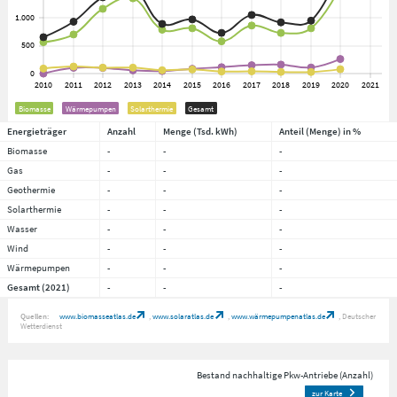
Biomasse
Wärmepumpen
Solarthermie
Gesamt
Energieträger
Anzahl
Menge (Tsd. kWh)
Anteil (Menge) in %
Biomasse
-
-
-
Gas
-
-
-
Geothermie
-
-
-
Solarthermie
-
-
-
Wasser
-
-
-
Wind
-
-
-
Wärmepumpen
-
-
-
Gesamt (2021)
-
-
-
Quellen:
www.biomasseatlas.de
www.solaratlas.de
www.wärmepumpenatlas.de
Deutscher
Wetterdienst
Bestand nachhaltige Pkw-Antriebe (Anzahl)
zur Karte