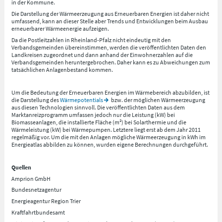
in der Kommune.
Die Darstellung der Wärmeerzeugung aus Erneuerbaren Energien ist daher nicht
umfassend, kann an dieser Stelle aber Trends und Entwicklungen beim Ausbau
erneuerbarer Wärmeenergie aufzeigen.
Da die Postleitzahlen in Rheinland-Pfalz nicht eindeutig mit den
Verbandsgemeinden übereinstimmen, werden die veröffentlichten Daten den
Landkreisen zugeordnet und dann anhand der Einwohnerzahlen auf die
Verbandsgemeinden heruntergebrochen. Daher kann es zu Abweichungen zum
tatsächlichen Anlagenbestand kommen.
Um die Bedeutung der Erneuerbaren Energien im Wärmebereich abzubilden, ist
die Darstellung des
Wärmepotentials
bzw. der möglichen Wärmeerzeugung
aus diesen Technologien sinnvoll. Die veröffentlichten Daten aus dem
Marktanreizprogramm umfassen jedoch nur die Leistung (kW) bei
Biomasseanlagen, die installierte Fläche (m²) bei Solarthermie und die
Wärmeleistung (kW) bei Wärmepumpen. Letztere liegt erst ab dem Jahr 2011
regelmäßig vor. Um die mit den Anlagen mögliche Wärmeerzeugung in kWh im
Energieatlas abbilden zu können, wurden eigene Berechnungen durchgeführt.
Quellen
Amprion GmbH
Bundesnetzagentur
Energieagentur Region Trier
Kraftfahrtbundesamt