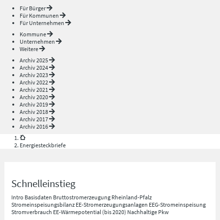
Für Bürger
Für Kommunen
Für Unternehmen
Kommune
Unternehmen
Weitere
Archiv 2025
Archiv 2024
Archiv 2023
Archiv 2022
Archiv 2021
Archiv 2020
Archiv 2019
Archiv 2018
Archiv 2017
Archiv 2016
Energiesteckbriefe
Schnelleinstieg
Intro
Basisdaten
Bruttostromerzeugung Rheinland-Pfalz
Stromeinspeisungsbilanz
EE-Stromerzeugungsanlagen
EEG-Stromeinspeisung
Stromverbrauch
EE-Wärmepotential (bis 2020)
Nachhaltige Pkw