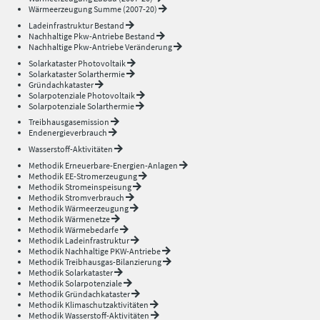
Wärmeerzeugung Summe (2007-20)
Ladeinfrastruktur Bestand
Nachhaltige Pkw-Antriebe Bestand
Nachhaltige Pkw-Antriebe Veränderung
Solarkataster Photovoltaik
Solarkataster Solarthermie
Gründachkataster
Solarpotenziale Photovoltaik
Solarpotenziale Solarthermie
Treibhausgasemission
Endenergieverbrauch
Wasserstoff-Aktivitäten
Methodik Erneuerbare-Energien-Anlagen
Methodik EE-Stromerzeugung
Methodik Stromeinspeisung
Methodik Stromverbrauch
Methodik Wärmeerzeugung
Methodik Wärmenetze
Methodik Wärmebedarfe
Methodik Ladeinfrastruktur
Methodik Nachhaltige PKW-Antriebe
Methodik Treibhausgas-Bilanzierung
Methodik Solarkataster
Methodik Solarpotenziale
Methodik Gründachkataster
Methodik Klimaschutzaktivitäten
Methodik Wasserstoff-Aktivitäten