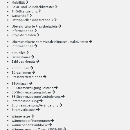
Mobilität
Solar- und Gründachkataster
THG-Bilanzierung
Wasserstoff
Datenquellen und Methodik
Übersichtskarte Praxisbeispiele
Informationen
Projekte melden
Übersichtskarte Kommunale Klimaschutzaktivitäten
Informationen
Aktuelles
Datenstories
Zahl des Monats
Kommunen
Bürger:innen
Presseverteter:innen
EE-Anlagen
EE-Stromerzeugung Bestand
EE-Stromerzeugung Zubau
EE-Stromerzeugung Veränderung
Stromeinspeisung
Stromeinspeisung Veränderung
Stromverbrauch
Wärmenetze
Wärmebedarf Kommunen
Wärmebedarf Baublöcke
Wärmeerzeugung Zubau (2007-20)