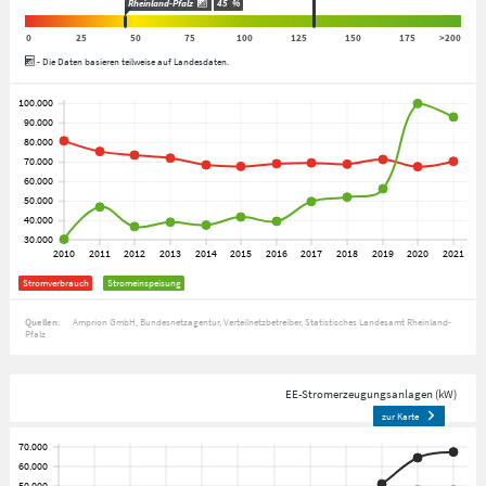
Rheinland-Pfalz
45
%
0
25
50
75
100
125
150
175
>200
- Die Daten basieren teilweise auf Landesdaten.
Stromverbrauch
Stromeinspeisung
Quellen:
Amprion GmbH
Bundesnetzagentur
Verteilnetzbetreiber
Statistisches Landesamt Rheinland-
Pfalz
EE-Stromerzeugungsanlagen (kW)
zur Karte