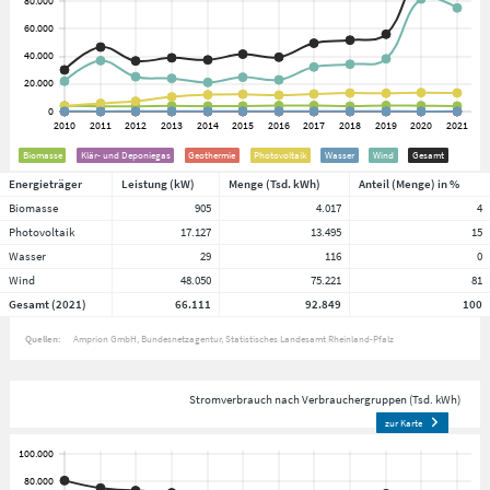
Biomasse
Klär- und Deponiegas
Geothermie
Photovoltaik
Wasser
Wind
Gesamt
Energieträger
Leistung (kW)
Menge (Tsd. kWh)
Anteil (Menge) in %
Biomasse
905
4.017
4
Photovoltaik
17.127
13.495
15
Wasser
29
116
0
Wind
48.050
75.221
81
Gesamt (2021)
66.111
92.849
100
Quellen:
Amprion GmbH
Bundesnetzagentur
Statistisches Landesamt Rheinland-Pfalz
Stromverbrauch nach Verbrauchergruppen (Tsd. kWh)
zur Karte