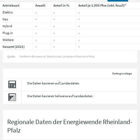
Antriebsart
Anzahl
Anteil in %
Anteil je 1.000 Pkw (inkl. fossil)*
Elektro
-
-
-
Gas
-
-
-
Hybrid
-
-
-
Plug-in
-
-
-
Weitere
-
-
-
Gesamt (2021)
-
-
-
Quelle:
Kraftfahrt-Bundesamt, Statistisches Landesamt Rheinland-Pfalz
Datengrundlage
Die Daten basieren auf Landesdaten.
Die Daten basieren teilweise auf Landesdaten.
Regionale Daten der Energiewende Rheinland-
Pfalz