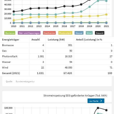
Biomasse
Klär- und Deponiegas
Geothermie
Photovoltaik
Wasser
Wind
Gesamt
Energieträger
Anzahl
Leistung (kW)
Anteil (Leistung) in %
Biomasse
4
951
1
Gas
1
50
0
Photovoltaik
1.001
18.315
27
Wasser
3
54
0
Wind
22
48.050
71
Gesamt (2021)
1.031
67.420
100
Quelle:
Bundesnetzagentur
Stromeinspeisung EEG-geförderter Anlagen (Tsd. kWh)
zur Karte