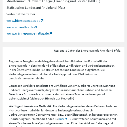
Ministerium für Umwelt, Energie, Ernährung und Forsten (MUEEF)
Statistisches Landesamt Rheinland-Pfalz
Verteilnetzbetreiber
www.biomasseatlas.de
www.solaratlas.de
www.wärmepumpenatlas.de
Regionale Daten der Energiewende Rheinland-Pfalz
Regionale Energiesteckbriefe geben einen Überblick über den Fortschritt der
Energiewende in den rheinland-pfälzischen Landkreisen und Verbandsgemeinden.
In der Übersicht sind die kreisfreien Städte und Landkreise aufgelistet. Die
Verbandsgemeinden sind über die Ausklappfunktion (Pfeil links vom
Landkreisnamen) erreichbar.
Gemessen wird der Fortschritt am Verhältnis von erneuerbarer Energiegewinnung
und dem Energieverbrauch, dargestellt in anschaulichen Grafiken und Tabellen.
Berechnete Stromverbrauchswerte sind mit einem Taschenrechnersymbol
gekennzeichnet (siehe auch Hinweis zur Methodik)
Wichtiger Hinweis zur Methodik
: Für Verbandsgemeinden, deren Verbrauchsdaten
nicht vorliegen, wird der landesweite Endenergieverbrauch nach
Verbrauchssektoren über Einwohner- bzw. Beschäftigtenzahlen heruntergebrochen.
Erläuterungen zur Methodik finden Sie
hier
. Die betroffenen Kommunen sind mit
einem Taschenrechner-Symbol gekennzeichnet. Eine Übersicht zur Datenlage ist