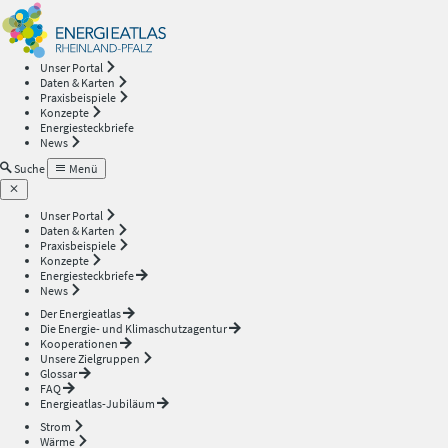
Energieatlas
—
Unser Portal
Daten & Karten
Rheinland-
Praxisbeispiele
Konzepte
Energiesteckbriefe
Pfalz
News
Suche
Menü
Unser Portal
Daten & Karten
Praxisbeispiele
Konzepte
Energiesteckbriefe
News
Der Energieatlas
Die Energie- und Klimaschutzagentur
Kooperationen
Unsere Zielgruppen
Glossar
FAQ
Energieatlas-Jubiläum
Strom
Wärme