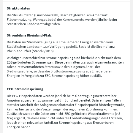
Strukturdaten
Die Strukturdaten (Einwohnerzahl, Beschäftigtenzahl am Arbeitsort,
Flächennutzung, Wohngebäude) der Kommune etc. werden jährlich beim
Statistischen Landesamt abgerufen.
Strombilanz Rheinland-Pfalz
Die Daten zur Stromerzeugung aus Erneuerbaren Energien werden vom
Statistischen Landesamt zur Verfügung gestellt. Basis ist die Strombilanz
Rheinland-Pfalz (Stand 8/2018).
Wichtiger Unterschied zur Stromeinspeisung sind hierbei die nicht nach dem
EEG geförderten Strommengen. Diese beinhalten u.a. auch eigenverbrauchten
oder direktvermarkteten Strom sowie den biogenen Anteil der
Siedlungsabfälle, so dass die Bruttostromerzeugung aus Erneuerbaren
Energien im Vergleich zur EEG-Stromeinspeisung höher ausfällt.
EEG-Stromeinspeisung
Die EEG-Einspeisedaten werden jährlich beim Übertragungsnetzbetreiber
Amprion abgerufen, zusammengeführt und aufbereitet. Da in einigen Fällen
statt der Anschrift des Anlagenstandortes der Einspeisepunkt hinterlegt wurde,
kann es hier zu leichten Verzerrungen der regionalen Zuordnung kommen.
Zusätzlich wurden die Daten um nicht-EEG-geförderte Wasserkraftwerke (> 5
MW) ergänzt, da diese zwar nicht unter die Förderbedingungen des EEG fallen,
jedoch einen relevanten Anteil zur Stromeinspeisung aus Erneuerbaren
Energien haben.