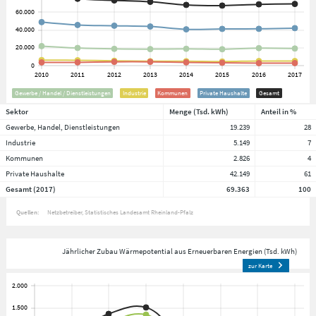
Gewerbe / Handel / Dienstleistungen
Industrie
Kommunen
Private Haushalte
Gesamt
Sektor
Menge (Tsd. kWh)
Anteil in %
Gewerbe, Handel, Dienstleistungen
19.239
28
Industrie
5.149
7
Kommunen
2.826
4
Private Haushalte
42.149
61
Gesamt (2017)
69.363
100
Quellen:
Netzbetreiber
Statistisches Landesamt Rheinland-Pfalz
Jährlicher Zubau Wärmepotential aus Erneuerbaren Energien (Tsd. kWh)
zur Karte