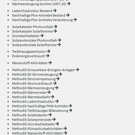
Wärmeerzeugung Summe (2007-20)
Ladeinfrastruktur Bestand
Nachhaltige Pkw-Antriebe Bestand
Nachhaltige Pkw-Antriebe Veränderung
Solarkataster Photovoltaik
Solarkataster Solarthermie
Gründachkataster
Solarpotenziale Photovoltaik
Solarpotenziale Solarthermie
Treibhausgasemission
Endenergieverbrauch
Wasserstoff-Aktivitäten
Methodik Erneuerbare-Energien-Anlagen
Methodik EE-Stromerzeugung
Methodik Stromeinspeisung
Methodik Stromverbrauch
Methodik Wärmeerzeugung
Methodik Wärmenetze
Methodik Wärmebedarfe
Methodik Ladeinfrastruktur
Methodik Nachhaltige PKW-Antriebe
Methodik Treibhausgas-Bilanzierung
Methodik Solarkataster
Methodik Solarpotenziale
Methodik Gründachkataster
Methodik Klimaschutzaktivitäten
Methodik Wasserstoff-Aktivitäten