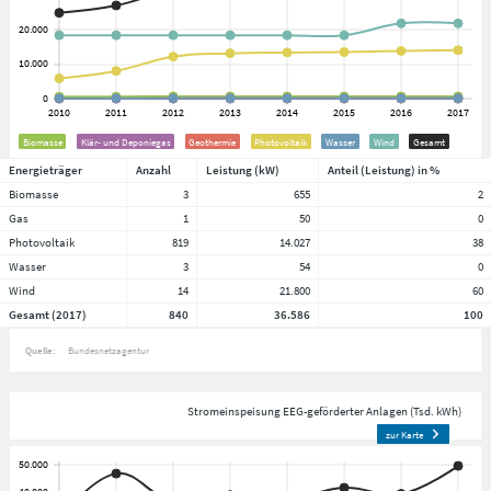
Biomasse
Klär- und Deponiegas
Geothermie
Photovoltaik
Wasser
Wind
Gesamt
Energieträger
Anzahl
Leistung (kW)
Anteil (Leistung) in %
Biomasse
3
655
2
Gas
1
50
0
Photovoltaik
819
14.027
38
Wasser
3
54
0
Wind
14
21.800
60
Gesamt (2017)
840
36.586
100
Quelle:
Bundesnetzagentur
Stromeinspeisung EEG-geförderter Anlagen (Tsd. kWh)
zur Karte