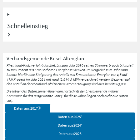
Schnelleinstieg
Verbandsgemeinde
Kusel-Altenglan
Rheinland-Pfalz verfolgt das Ziel, bis zum Jahr 2030 seinen Stromverbrauch bilanziell
zu 100 Prozent aus Erneuerbaren Energien zu decken. Im Vergleich zum Jahr 2000
konnte hierfür eine Steigerung des Anteils aus Erneuerbaren Energien von 4,8 auf
47,9 Prozent im Jahr 2024 mit rund 12,9 Mrd. kWh verzeichnet werden. Bezogen auf
den Anteil an der rheinland-pfälzischen Stromerzeugung sind dies bereits 63,8 %.
Die folgenden Daten zeigen Ihnen den Fortschritt der Energiewende in Ihrer
Kommune für das ausgewählte Jahr (* für diese Jahre liegen noch nicht alle Daten
vor).
Daten aus
2017
Daten aus
2025
*
Daten aus
2024
*
Daten aus
2023