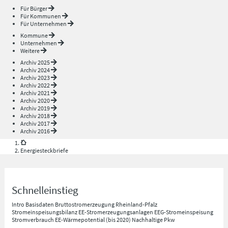
Für Bürger
Für Kommunen
Für Unternehmen
Kommune
Unternehmen
Weitere
Archiv 2025
Archiv 2024
Archiv 2023
Archiv 2022
Archiv 2021
Archiv 2020
Archiv 2019
Archiv 2018
Archiv 2017
Archiv 2016
Energiesteckbriefe
Schnelleinstieg
Intro
Basisdaten
Bruttostromerzeugung Rheinland-Pfalz
Stromeinspeisungsbilanz
EE-Stromerzeugungsanlagen
EEG-Stromeinspeisung
Stromverbrauch
EE-Wärmepotential (bis 2020)
Nachhaltige Pkw