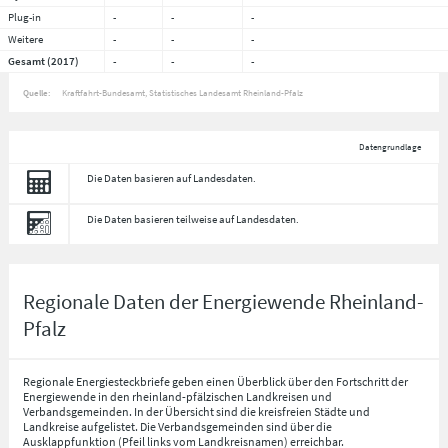
Plug-in
-
-
-
Weitere
-
-
-
Gesamt (2017)
-
-
-
Quelle:
Kraftfahrt-Bundesamt, Statistisches Landesamt Rheinland-Pfalz
Datengrundlage
Die Daten basieren auf Landesdaten.
Die Daten basieren teilweise auf Landesdaten.
Regionale Daten der Energiewende Rheinland-
Pfalz
Regionale Energiesteckbriefe geben einen Überblick über den Fortschritt der
Energiewende in den rheinland-pfälzischen Landkreisen und
Verbandsgemeinden. In der Übersicht sind die kreisfreien Städte und
Landkreise aufgelistet. Die Verbandsgemeinden sind über die
Ausklappfunktion (Pfeil links vom Landkreisnamen) erreichbar.