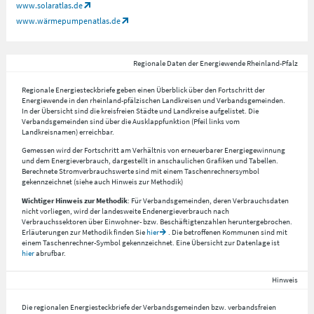
www.solaratlas.de
www.wärmepumpenatlas.de
Regionale Daten der Energiewende Rheinland-Pfalz
Regionale Energiesteckbriefe geben einen Überblick über den Fortschritt der
Energiewende in den rheinland-pfälzischen Landkreisen und Verbandsgemeinden.
In der Übersicht sind die kreisfreien Städte und Landkreise aufgelistet. Die
Verbandsgemeinden sind über die Ausklappfunktion (Pfeil links vom
Landkreisnamen) erreichbar.
Gemessen wird der Fortschritt am Verhältnis von erneuerbarer Energiegewinnung
und dem Energieverbrauch, dargestellt in anschaulichen Grafiken und Tabellen.
Berechnete Stromverbrauchswerte sind mit einem Taschenrechnersymbol
gekennzeichnet (siehe auch Hinweis zur Methodik)
Wichtiger Hinweis zur Methodik
: Für Verbandsgemeinden, deren Verbrauchsdaten
nicht vorliegen, wird der landesweite Endenergieverbrauch nach
Verbrauchssektoren über Einwohner- bzw. Beschäftigtenzahlen heruntergebrochen.
Erläuterungen zur Methodik finden Sie
hier
. Die betroffenen Kommunen sind mit
einem Taschenrechner-Symbol gekennzeichnet. Eine Übersicht zur Datenlage ist
hier
abrufbar.
Hinweis
Die regionalen Energiesteckbriefe der Verbandsgemeinden bzw. verbandsfreien