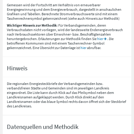
Gemessen wird der Fortschritt am Verhältnis von erneuerbarer
Energiegewinnung und dem Energieverbrauch, dargestellt in anschaulichen
Grafiken und Tabellen. Berechnete Stromverbrauchswerte sind mit einem
Taschenrechnersymbol gekennzeichnet (siehe auch Hinweis zur Methodik)
Wichtiger Hinweis zur Methodik
: Für Verbandsgemeinden, deren
Verbrauchsdaten nicht vorliegen, wird der landesweite Endenergieverbrauch
nach Verbrauchssektoren über Einwohner- bzw. Beschäftigtenzahlen
heruntergebrochen. Erläuterungen zur Methodik finden Sie
hier
. Die
betroffenen Kommunen sind mit einem Taschenrechner-Symbol
gekennzeichnet. Eine Übersicht zur Datenlage ist
hier
abrufbar.
Hinweis
Die regionalen Energiesteckbriefe der Verbandsgemeinden bzw.
verbandsfreien Städte und Gemeinden sind im jeweiligen Landkreis
eingeordnet. Die Liste kann durch Klick auf das Pfeilsymbol neben dem
Landkreisnamen aufgeklappt werden. Durch Klick direkt auf den
Landkreisnamen oder das blaue Symbol rechts davon öffnet sich der Steckbrief
des Landkreises.
Datenquellen und Methodik