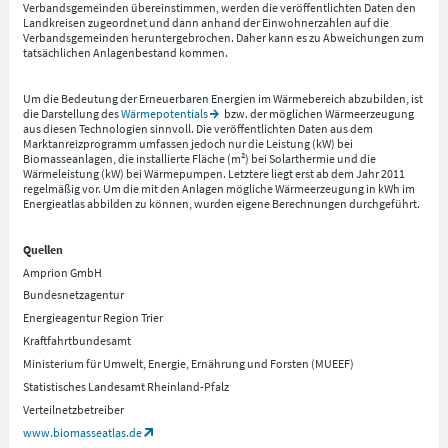
Verbandsgemeinden übereinstimmen, werden die veröffentlichten Daten den
Landkreisen zugeordnet und dann anhand der Einwohnerzahlen auf die
Verbandsgemeinden heruntergebrochen. Daher kann es zu Abweichungen zum
tatsächlichen Anlagenbestand kommen.
Um die Bedeutung der Erneuerbaren Energien im Wärmebereich abzubilden, ist
die Darstellung des
Wärmepotentials
bzw. der möglichen Wärmeerzeugung
aus diesen Technologien sinnvoll. Die veröffentlichten Daten aus dem
Marktanreizprogramm umfassen jedoch nur die Leistung (kW) bei
Biomasseanlagen, die installierte Fläche (m²) bei Solarthermie und die
Wärmeleistung (kW) bei Wärmepumpen. Letztere liegt erst ab dem Jahr 2011
regelmäßig vor. Um die mit den Anlagen mögliche Wärmeerzeugung in kWh im
Energieatlas abbilden zu können, wurden eigene Berechnungen durchgeführt.
Quellen
Amprion GmbH
Bundesnetzagentur
Energieagentur Region Trier
Kraftfahrtbundesamt
Ministerium für Umwelt, Energie, Ernährung und Forsten (MUEEF)
Statistisches Landesamt Rheinland-Pfalz
Verteilnetzbetreiber
www.biomasseatlas.de