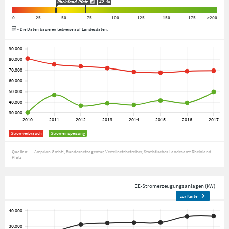
Rheinland-Pfalz
42
%
0
25
50
75
100
125
150
175
>200
- Die Daten basieren teilweise auf Landesdaten.
Stromverbrauch
Stromeinspeisung
Quellen:
Amprion GmbH
Bundesnetzagentur
Verteilnetzbetreiber
Statistisches Landesamt Rheinland-
Pfalz
EE-Stromerzeugungsanlagen (kW)
zur Karte