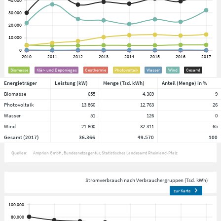
Biomasse
Klär- und Deponiegas
Geothermie
Photovoltaik
Wasser
Wind
Gesamt
Energieträger
Leistung (kW)
Menge (Tsd. kWh)
Anteil (Menge) in %
Biomasse
655
4.369
9
Photovoltaik
13.860
12.763
26
Wasser
51
126
0
Wind
21.800
32.311
65
Gesamt (2017)
36.366
49.570
100
Quellen:
Amprion GmbH
Bundesnetzagentur
Statistisches Landesamt Rheinland-Pfalz
Stromverbrauch nach Verbrauchergruppen (Tsd. kWh)
zur Karte