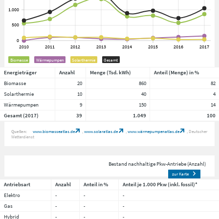
Biomasse
Wärmepumpen
Solarthermie
Gesamt
Energieträger
Anzahl
Menge (Tsd. kWh)
Anteil (Menge) in %
Biomasse
20
860
82
Solarthermie
10
40
4
Wärmepumpen
9
150
14
Gesamt (2017)
39
1.049
100
Quellen:
www.biomasseatlas.de
www.solaratlas.de
www.wärmepumpenatlas.de
Deutscher
Wetterdienst
Bestand nachhaltige Pkw-Antriebe (Anzahl)
zur Karte
Antriebsart
Anzahl
Anteil in %
Anteil je 1.000 Pkw (inkl. fossil)*
Elektro
-
-
-
Gas
-
-
-
Hybrid
-
-
-