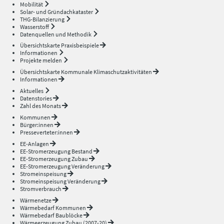
Mobilität
Solar- und Gründachkataster
THG-Bilanzierung
Wasserstoff
Datenquellen und Methodik
Übersichtskarte Praxisbeispiele
Informationen
Projekte melden
Übersichtskarte Kommunale Klimaschutzaktivitäten
Informationen
Aktuelles
Datenstories
Zahl des Monats
Kommunen
Bürger:innen
Presseverteter:innen
EE-Anlagen
EE-Stromerzeugung Bestand
EE-Stromerzeugung Zubau
EE-Stromerzeugung Veränderung
Stromeinspeisung
Stromeinspeisung Veränderung
Stromverbrauch
Wärmenetze
Wärmebedarf Kommunen
Wärmebedarf Baublöcke
Wärmeerzeugung Zubau (2007-20)