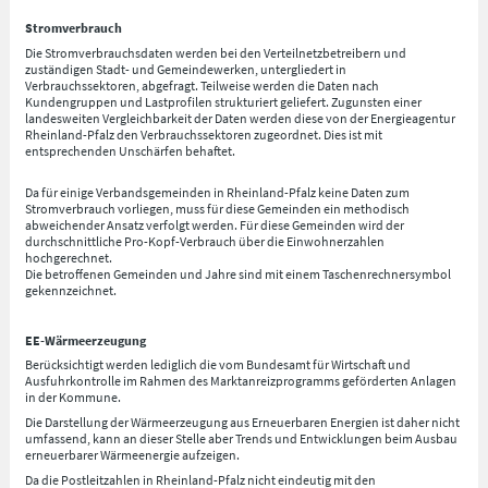
Stromverbrauch
Die Stromverbrauchsdaten werden bei den Verteilnetzbetreibern und
zuständigen Stadt- und Gemeindewerken, untergliedert in
Verbrauchssektoren, abgefragt. Teilweise werden die Daten nach
Kundengruppen und Lastprofilen strukturiert geliefert. Zugunsten einer
landesweiten Vergleichbarkeit der Daten werden diese von der Energieagentur
Rheinland-Pfalz den Verbrauchssektoren zugeordnet. Dies ist mit
entsprechenden Unschärfen behaftet.
Da für einige Verbandsgemeinden in Rheinland-Pfalz keine Daten zum
Stromverbrauch vorliegen, muss für diese Gemeinden ein methodisch
abweichender Ansatz verfolgt werden. Für diese Gemeinden wird der
durchschnittliche Pro-Kopf-Verbrauch über die Einwohnerzahlen
hochgerechnet.
Die betroffenen Gemeinden und Jahre sind mit einem Taschenrechnersymbol
gekennzeichnet.
EE-Wärmeerzeugung
Berücksichtigt werden lediglich die vom Bundesamt für Wirtschaft und
Ausfuhrkontrolle im Rahmen des Marktanreizprogramms geförderten Anlagen
in der Kommune.
Die Darstellung der Wärmeerzeugung aus Erneuerbaren Energien ist daher nicht
umfassend, kann an dieser Stelle aber Trends und Entwicklungen beim Ausbau
erneuerbarer Wärmeenergie aufzeigen.
Da die Postleitzahlen in Rheinland-Pfalz nicht eindeutig mit den