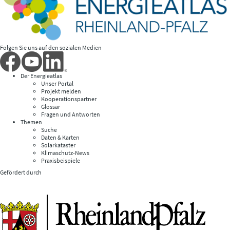
Folgen Sie uns auf den sozialen Medien
Der Energieatlas
Unser Portal
Projekt melden
Kooperationspartner
Glossar
Fragen und Antworten
Themen
Suche
Daten & Karten
Solarkataster
Klimaschutz-News
Praxisbeispiele
Gefördert durch