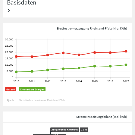
Basisdaten
Bruttostromerzeugung Rheinland-Pfalz (Mio. kWh)
Gesamt
Erneuerbare Energien
Quelle:
Statistisches Landesamt Rheinland-Pfalz
Stromeinspeisungsbilanz (Tsd. kWh)
Ausgewählte Kommune
71
%