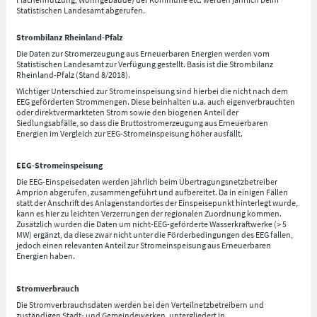
Statistischen Landesamt abgerufen.
Strombilanz Rheinland-Pfalz
Die Daten zur Stromerzeugung aus Erneuerbaren Energien werden vom
Statistischen Landesamt zur Verfügung gestellt. Basis ist die Strombilanz
Rheinland-Pfalz (Stand 8/2018).
Wichtiger Unterschied zur Stromeinspeisung sind hierbei die nicht nach dem
EEG geförderten Strommengen. Diese beinhalten u.a. auch eigenverbrauchten
oder direktvermarkteten Strom sowie den biogenen Anteil der
Siedlungsabfälle, so dass die Bruttostromerzeugung aus Erneuerbaren
Energien im Vergleich zur EEG-Stromeinspeisung höher ausfällt.
EEG-Stromeinspeisung
Die EEG-Einspeisedaten werden jährlich beim Übertragungsnetzbetreiber
Amprion abgerufen, zusammengeführt und aufbereitet. Da in einigen Fällen
statt der Anschrift des Anlagenstandortes der Einspeisepunkt hinterlegt wurde,
kann es hier zu leichten Verzerrungen der regionalen Zuordnung kommen.
Zusätzlich wurden die Daten um nicht-EEG-geförderte Wasserkraftwerke (> 5
MW) ergänzt, da diese zwar nicht unter die Förderbedingungen des EEG fallen,
jedoch einen relevanten Anteil zur Stromeinspeisung aus Erneuerbaren
Energien haben.
Stromverbrauch
Die Stromverbrauchsdaten werden bei den Verteilnetzbetreibern und
zuständigen Stadt- und Gemeindewerken, untergliedert in