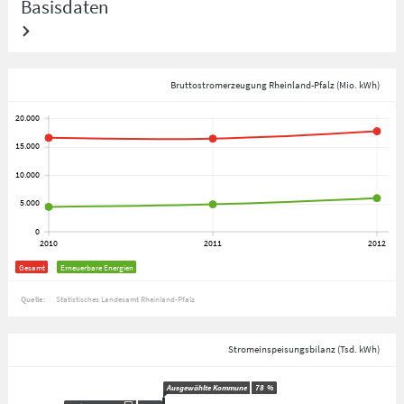
Basisdaten
Bruttostromerzeugung Rheinland-Pfalz (Mio. kWh)
Gesamt
Erneuerbare Energien
Quelle:
Statistisches Landesamt Rheinland-Pfalz
Stromeinspeisungsbilanz (Tsd. kWh)
Ausgewählte Kommune
78
%