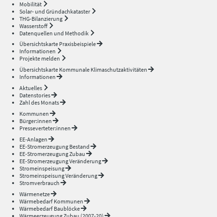
Mobilität
Solar- und Gründachkataster
THG-Bilanzierung
Wasserstoff
Datenquellen und Methodik
Übersichtskarte Praxisbeispiele
Informationen
Projekte melden
Übersichtskarte Kommunale Klimaschutzaktivitäten
Informationen
Aktuelles
Datenstories
Zahl des Monats
Kommunen
Bürger:innen
Presseverteter:innen
EE-Anlagen
EE-Stromerzeugung Bestand
EE-Stromerzeugung Zubau
EE-Stromerzeugung Veränderung
Stromeinspeisung
Stromeinspeisung Veränderung
Stromverbrauch
Wärmenetze
Wärmebedarf Kommunen
Wärmebedarf Baublöcke
Wärmeerzeugung Zubau (2007-20)