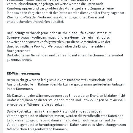
Verbrauchssektoren, abgefragt. Teilweise werden die Daten nach
Kundengruppen und Lastprofilen strukturiert geliefert. Zugunsten einer
landesweiten Vergleichbarkeit der Daten werden diese von der Energieagentur
Rheinland-Pfalz den Verbrauchssektoren zugeordnet. Dies ist mit
entsprechenden Unschärfen behaftet.
Da für einige Verbandsgemeinden in Rheinland-Pfalz keine Daten zum
Stromverbrauch vorliegen, muss für diese Gemeinden ein methodisch
abweichender Ansatz verfolgt werden. Für diese Gemeinden wird der
durchschnittliche Pro-Kopf-Verbrauch über die Einwohnerzahlen
hochgerechnet.
Die betroffenen Gemeinden und Jahre sind mit einem Taschenrechnersymbol
gekennzeichnet.
EE-Wärmeerzeugung
Berücksichtigt werden lediglich die vom Bundesamt für Wirtschaft und
Ausfuhrkontrolle im Rahmen des Marktanreizprogramms geförderten Anlagen
in der Kommune.
Die Darstellung der Wärmeerzeugung aus Erneuerbaren Energien ist daher nicht
umfassend, kann an dieser Stelle aber Trends und Entwicklungen beim Ausbau
erneuerbarer Wärmeenergie aufzeigen.
Da die Postleitzahlen in Rheinland-Pfalz nicht eindeutig mit den
Verbandsgemeinden übereinstimmen, werden die veröffentlichten Daten den
Landkreisen zugeordnet und dann anhand der Einwohnerzahlen auf die
Verbandsgemeinden heruntergebrochen. Daher kann es zu Abweichungen zum
tatsächlichen Anlagenbestand kommen.