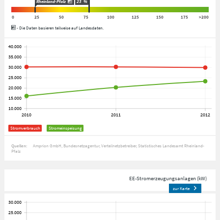
Rheinland-Pfalz
23
%
0
25
50
75
100
125
150
175
>200
- Die Daten basieren teilweise auf Landesdaten.
Stromverbrauch
Stromeinspeisung
Quellen:
Amprion GmbH
Bundesnetzagentur
Verteilnetzbetreiber
Statistisches Landesamt Rheinland-
Pfalz
EE-Stromerzeugungsanlagen (kW)
zur Karte