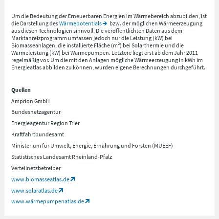
Um die Bedeutung der Erneuerbaren Energien im Wärmebereich abzubilden, ist
die Darstellung des
Wärmepotentials
bzw. der möglichen Wärmeerzeugung
aus diesen Technologien sinnvoll. Die veröffentlichten Daten aus dem
Marktanreizprogramm umfassen jedoch nur die Leistung (kW) bei
Biomasseanlagen, die installierte Fläche (m²) bei Solarthermie und die
Wärmeleistung (kW) bei Wärmepumpen. Letztere liegt erst ab dem Jahr 2011
regelmäßig vor. Um die mit den Anlagen mögliche Wärmeerzeugung in kWh im
Energieatlas abbilden zu können, wurden eigene Berechnungen durchgeführt.
Quellen
Amprion GmbH
Bundesnetzagentur
Energieagentur Region Trier
Kraftfahrtbundesamt
Ministerium für Umwelt, Energie, Ernährung und Forsten (MUEEF)
Statistisches Landesamt Rheinland-Pfalz
Verteilnetzbetreiber
www.biomasseatlas.de
www.solaratlas.de
www.wärmepumpenatlas.de