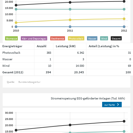
Biomasse
Klär- und Deponiegas
Geothermie
Photovoltaik
Wasser
Wind
Gesamt
Energieträger
Anzahl
Leistung (kW)
Anteil (Leistung) in %
Photovoltaik
383
6.342
31
Wasser
1
3
0
Wind
10
14.000
69
Gesamt (2012)
394
20.345
100
Quelle:
Bundesnetzagentur
Stromeinspeisung EEG-geförderter Anlagen (Tsd. kWh)
zur Karte