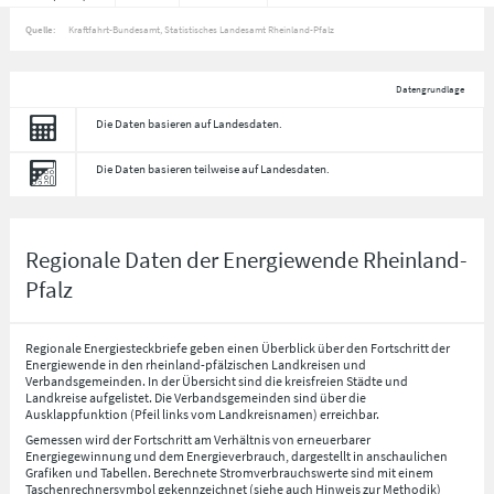
Quelle:
Kraftfahrt-Bundesamt, Statistisches Landesamt Rheinland-Pfalz
Datengrundlage
Die Daten basieren auf Landesdaten.
Die Daten basieren teilweise auf Landesdaten.
Regionale Daten der Energiewende Rheinland-
Pfalz
Regionale Energiesteckbriefe geben einen Überblick über den Fortschritt der
Energiewende in den rheinland-pfälzischen Landkreisen und
Verbandsgemeinden. In der Übersicht sind die kreisfreien Städte und
Landkreise aufgelistet. Die Verbandsgemeinden sind über die
Ausklappfunktion (Pfeil links vom Landkreisnamen) erreichbar.
Gemessen wird der Fortschritt am Verhältnis von erneuerbarer
Energiegewinnung und dem Energieverbrauch, dargestellt in anschaulichen
Grafiken und Tabellen. Berechnete Stromverbrauchswerte sind mit einem
Taschenrechnersymbol gekennzeichnet (siehe auch Hinweis zur Methodik)