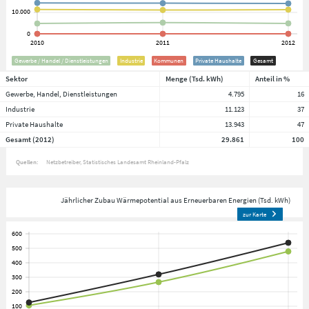
Gewerbe / Handel / Dienstleistungen
Industrie
Kommunen
Private Haushalte
Gesamt
Sektor
Menge (Tsd. kWh)
Anteil in %
Gewerbe, Handel, Dienstleistungen
4.795
16
Industrie
11.123
37
Private Haushalte
13.943
47
Gesamt (2012)
29.861
100
Quellen:
Netzbetreiber
Statistisches Landesamt Rheinland-Pfalz
Jährlicher Zubau Wärmepotential aus Erneuerbaren Energien (Tsd. kWh)
zur Karte