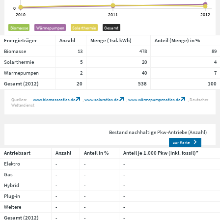
Biomasse
Wärmepumpen
Solarthermie
Gesamt
Energieträger
Anzahl
Menge (Tsd. kWh)
Anteil (Menge) in %
Biomasse
13
478
89
Solarthermie
5
20
4
Wärmepumpen
2
40
7
Gesamt (2012)
20
538
100
Quellen:
www.biomasseatlas.de
www.solaratlas.de
www.wärmepumpenatlas.de
Deutscher
Wetterdienst
Bestand nachhaltige Pkw-Antriebe (Anzahl)
zur Karte
Antriebsart
Anzahl
Anteil in %
Anteil je 1.000 Pkw (inkl. fossil)*
Elektro
-
-
-
Gas
-
-
-
Hybrid
-
-
-
Plug-in
-
-
-
Weitere
-
-
-
Gesamt (2012)
-
-
-