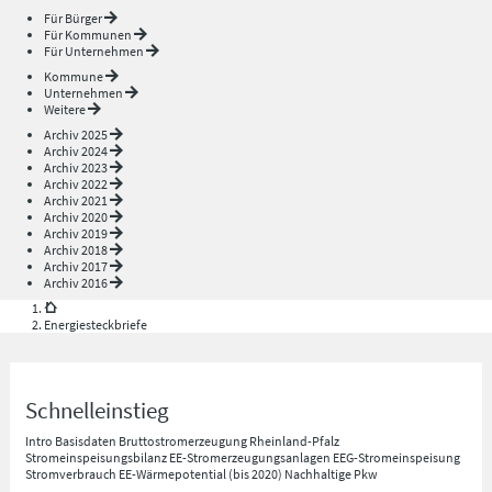
Für Bürger
Für Kommunen
Für Unternehmen
Kommune
Unternehmen
Weitere
Archiv 2025
Archiv 2024
Archiv 2023
Archiv 2022
Archiv 2021
Archiv 2020
Archiv 2019
Archiv 2018
Archiv 2017
Archiv 2016
Energiesteckbriefe
Schnelleinstieg
Intro
Basisdaten
Bruttostromerzeugung Rheinland-Pfalz
Stromeinspeisungsbilanz
EE-Stromerzeugungsanlagen
EEG-Stromeinspeisung
Stromverbrauch
EE-Wärmepotential (bis 2020)
Nachhaltige Pkw