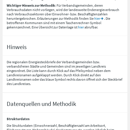
Wichtiger Hinweis zur Methodik
: Für Verbandsgemeinden, deren
Verbrauchsdaten nicht vorliegen, wird der landesweite Endenergieverbrauch
nach Verbrauchssektoren über Einwohner- bzw. Beschäftigtenzahlen
heruntergebrochen. Erläuterungen zur Methodik finden Sie
hier
. Die
betroffenen Kommunen sind mit einem Taschenrechner-Symbol
gekennzeichnet. Eine Übersicht zur Datenlage ist
hier
abrufbar.
Hinweis
Die regionalen Energiesteckbriefe der Verbandsgemeinden bzw.
verbandsfreien Städte und Gemeinden sind im jeweiligen Landkreis
eingeordnet. Die Liste kann durch Klick auf das Pfeilsymbol neben dem
Landkreisnamen aufgeklappt werden. Durch Klick direkt auf den
Landkreisnamen oder das blaue Symbol rechts davon öffnet sich der Steckbrief
des Landkreises.
Datenquellen und Methodik
Strukturdaten
Die Strukturdaten (Einwohnerzahl, Beschäftigtenzahl am Arbeitsort,
Flächennutzung, Wohngebäude) der Kommune etc. werden jährlich beim