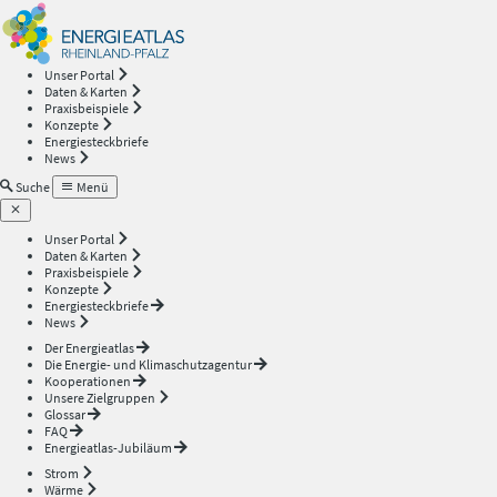
Energieatlas
—
Unser Portal
Daten & Karten
Rheinland-
Praxisbeispiele
Konzepte
Energiesteckbriefe
Pfalz
News
Suche
Menü
Unser Portal
Daten & Karten
Praxisbeispiele
Konzepte
Energiesteckbriefe
News
Der Energieatlas
Die Energie- und Klimaschutzagentur
Kooperationen
Unsere Zielgruppen
Glossar
FAQ
Energieatlas-Jubiläum
Strom
Wärme