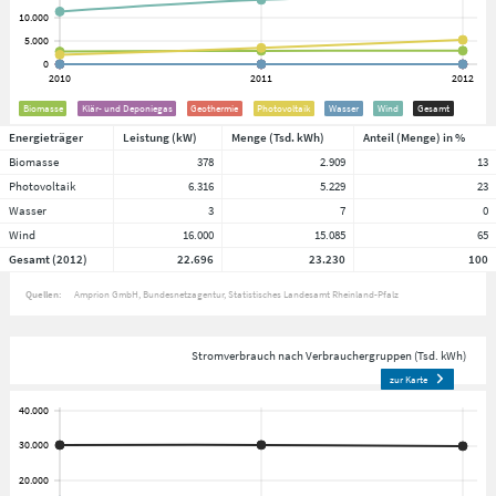
Biomasse
Klär- und Deponiegas
Geothermie
Photovoltaik
Wasser
Wind
Gesamt
Energieträger
Leistung (kW)
Menge (Tsd. kWh)
Anteil (Menge) in %
Biomasse
378
2.909
13
Photovoltaik
6.316
5.229
23
Wasser
3
7
0
Wind
16.000
15.085
65
Gesamt (2012)
22.696
23.230
100
Quellen:
Amprion GmbH
Bundesnetzagentur
Statistisches Landesamt Rheinland-Pfalz
Stromverbrauch nach Verbrauchergruppen (Tsd. kWh)
zur Karte