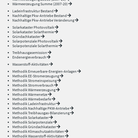
Wärmeerzeugung Summe (2007-20)
Ladeinfrastruktur Bestand
Nachhaltige Pkw-Antriebe Bestand
Nachhaltige Pkw-Antriebe Veränderung
Solarkataster Photovoltaik
Solarkataster Solarthermie
Gründachkataster
Solarpotenziale Photovoltaik
Solarpotenziale Solarthermie
Treibhausgasemission
Endenergieverbrauch
Wasserstoff-Aktivitäten
Methodik Erneuerbare-Energien-Anlagen
Methodik EE-Stromerzeugung
Methodik Stromeinspeisung
Methodik Stromverbrauch
Methodik Wärmeerzeugung
Methodik Wärmenetze
Methodik Wärmebedarfe
Methodik Ladeinfrastruktur
Methodik Nachhaltige PKW-Antriebe
Methodik Treibhausgas-Bilanzierung
Methodik Solarkataster
Methodik Solarpotenziale
Methodik Gründachkataster
Methodik Klimaschutzaktivitäten
Methodik Wasserstoff-Aktivitäten