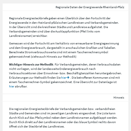
Regionale Daten der Energiewende Rheinland-Pfalz
Regionale Energiesteckbriefe geben einen Überblick über den Fortschritt der
Energiewende in den rheinland-pfälzischen Landkreisen und Verbandsgemeinden.
In der Übersicht sind die kreisfreien Städte und Landkreise aufgelistet. Die
Verbandsgemeinden sind über die Ausklappfunktion (Pfeil links vom
Landkreisnamen) erreichbar.
Gemessen wird der Fortschritt am Verhältnis von erneuerbarer Energiegewinnung
und dem Energieverbrauch, dargestellt in anschaulichen Grafiken und Tabellen.
Berechnete Stromverbrauchswerte sind mit einem Taschenrechnersymbol
gekennzeichnet (siehe auch Hinweis zur Methodik)
Wichtiger Hinweis zur Methodik
: Für Verbandsgemeinden, deren Verbrauchsdaten
nicht vorliegen, wird der landesweite Endenergieverbrauch nach
Verbrauchssektoren über Einwohner- bzw. Beschäftigtenzahlen heruntergebrochen.
Erläuterungen zur Methodik finden Sie
hier
. Die betroffenen Kommunen sind mit
einem Taschenrechner-Symbol gekennzeichnet. Eine Übersicht zur Datenlage ist
hier
abrufbar.
Hinweis
Die regionalen Energiesteckbriefe der Verbandsgemeinden bzw. verbandsfreien
Städte und Gemeinden sind im jeweiligen Landkreis eingeordnet. Die Liste kann
durch Klick auf das Pfeilsymbol neben dem Landkreisnamen aufgeklappt werden.
Durch Klick direkt auf den Landkreisnamen oder das blaue Symbol rechts davon
öffnet sich der Steckbrief des Landkreises.