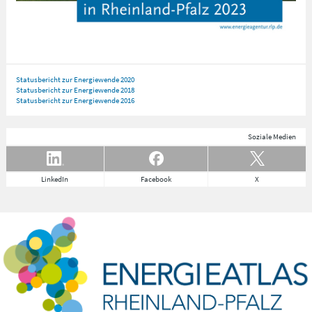
Statusbericht zur Energiewende 2020
Statusbericht zur Energiewende 2018
Statusbericht zur Energiewende 2016
Soziale Medien
LinkedIn
Facebook
X