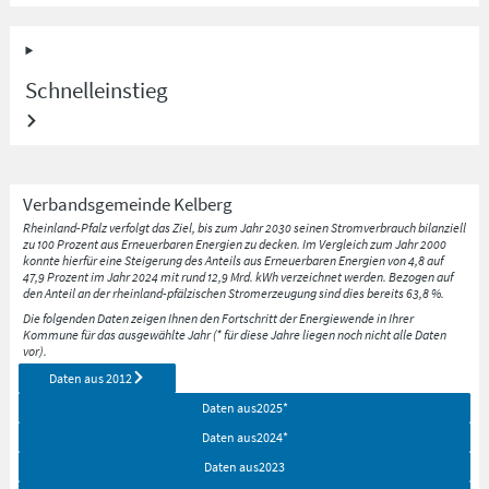
Schnelleinstieg
Verbandsgemeinde
Kelberg
Rheinland-Pfalz verfolgt das Ziel, bis zum Jahr 2030 seinen Stromverbrauch bilanziell
zu 100 Prozent aus Erneuerbaren Energien zu decken. Im Vergleich zum Jahr 2000
konnte hierfür eine Steigerung des Anteils aus Erneuerbaren Energien von 4,8 auf
47,9 Prozent im Jahr 2024 mit rund 12,9 Mrd. kWh verzeichnet werden. Bezogen auf
den Anteil an der rheinland-pfälzischen Stromerzeugung sind dies bereits 63,8 %.
Die folgenden Daten zeigen Ihnen den Fortschritt der Energiewende in Ihrer
Kommune für das ausgewählte Jahr (* für diese Jahre liegen noch nicht alle Daten
vor).
Daten aus
2012
Daten aus
2025
*
Daten aus
2024
*
Daten aus
2023