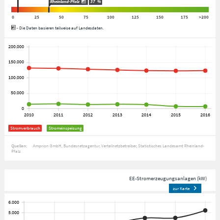
Rheinland-Pfalz
37
%
0
25
50
75
100
125
150
175
>200
- Die Daten basieren teilweise auf Landesdaten.
Stromverbrauch
Stromeinspeisung
Quellen:
Amprion GmbH
Bundesnetzagentur
Verteilnetzbetreiber
Statistisches Landesamt Rheinland-
Pfalz
EE-Stromerzeugungsanlagen (kW)
zur Karte