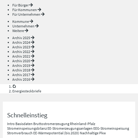
Für Bürger
Für Kommunen
Für Unternehmen
Kommune
Unternehmen
Weitere
Archiv 2025
Archiv 2024
Archiv 2023
Archiv 2022
Archiv 2021
Archiv 2020
Archiv 2019
Archiv 2018
Archiv 2017
Archiv 2016
Energiesteckbriefe
Schnelleinstieg
Intro
Basisdaten
Bruttostromerzeugung Rheinland-Pfalz
Stromeinspeisungsbilanz
EE-Stromerzeugungsanlagen
EEG-Stromeinspeisung
Stromverbrauch
EE-Wärmepotential (bis 2020)
Nachhaltige Pkw