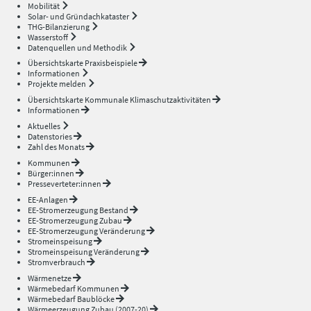
Mobilität
Solar- und Gründachkataster
THG-Bilanzierung
Wasserstoff
Datenquellen und Methodik
Übersichtskarte Praxisbeispiele
Informationen
Projekte melden
Übersichtskarte Kommunale Klimaschutzaktivitäten
Informationen
Aktuelles
Datenstories
Zahl des Monats
Kommunen
Bürger:innen
Presseverteter:innen
EE-Anlagen
EE-Stromerzeugung Bestand
EE-Stromerzeugung Zubau
EE-Stromerzeugung Veränderung
Stromeinspeisung
Stromeinspeisung Veränderung
Stromverbrauch
Wärmenetze
Wärmebedarf Kommunen
Wärmebedarf Baublöcke
Wärmeerzeugung Zubau (2007-20)