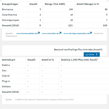
Energieträger
Anzahl
Menge (Tsd. kWh)
Anteil (Menge) in %
Biomasse
5
194
88
Solarthermie
2
10
5
Wärmepumpen
1
16
7
Gesamt (2016)
9
221
100
Quellen:
www.biomasseatlas.de
www.solaratlas.de
www.wärmepumpenatlas.de
Deutscher
Wetterdienst
Bestand nachhaltige Pkw-Antriebe (Anzahl)
zur Karte
Antriebsart
Anzahl
Anteil in %
Anteil je 1.000 Pkw (inkl. fossil)*
Elektro
-
-
-
Gas
-
-
-
Hybrid
-
-
-
Plug-in
-
-
-
Weitere
-
-
-
Gesamt (2016)
-
-
-
Quelle:
Kraftfahrt-Bundesamt, Statistisches Landesamt Rheinland-Pfalz