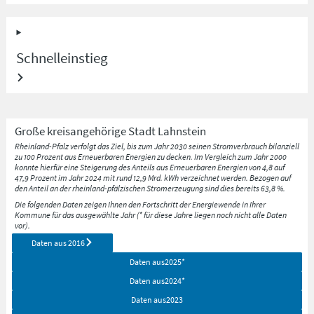
Schnelleinstieg
Große kreisangehörige Stadt
Lahnstein
Rheinland-Pfalz verfolgt das Ziel, bis zum Jahr 2030 seinen Stromverbrauch bilanziell
zu 100 Prozent aus Erneuerbaren Energien zu decken. Im Vergleich zum Jahr 2000
konnte hierfür eine Steigerung des Anteils aus Erneuerbaren Energien von 4,8 auf
47,9 Prozent im Jahr 2024 mit rund 12,9 Mrd. kWh verzeichnet werden. Bezogen auf
den Anteil an der rheinland-pfälzischen Stromerzeugung sind dies bereits 63,8 %.
Die folgenden Daten zeigen Ihnen den Fortschritt der Energiewende in Ihrer
Kommune für das ausgewählte Jahr (* für diese Jahre liegen noch nicht alle Daten
vor).
Daten aus
2016
Daten aus
2025
*
Daten aus
2024
*
Daten aus
2023