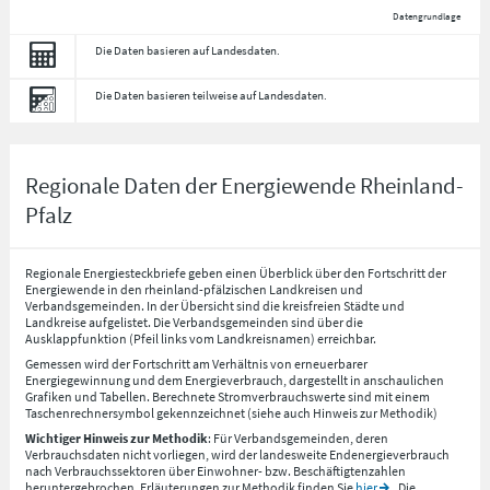
Datengrundlage
Die Daten basieren auf Landesdaten.
Die Daten basieren teilweise auf Landesdaten.
Regionale Daten der Energiewende Rheinland-
Pfalz
Regionale Energiesteckbriefe geben einen Überblick über den Fortschritt der
Energiewende in den rheinland-pfälzischen Landkreisen und
Verbandsgemeinden. In der Übersicht sind die kreisfreien Städte und
Landkreise aufgelistet. Die Verbandsgemeinden sind über die
Ausklappfunktion (Pfeil links vom Landkreisnamen) erreichbar.
Gemessen wird der Fortschritt am Verhältnis von erneuerbarer
Energiegewinnung und dem Energieverbrauch, dargestellt in anschaulichen
Grafiken und Tabellen. Berechnete Stromverbrauchswerte sind mit einem
Taschenrechnersymbol gekennzeichnet (siehe auch Hinweis zur Methodik)
Wichtiger Hinweis zur Methodik
: Für Verbandsgemeinden, deren
Verbrauchsdaten nicht vorliegen, wird der landesweite Endenergieverbrauch
nach Verbrauchssektoren über Einwohner- bzw. Beschäftigtenzahlen
heruntergebrochen. Erläuterungen zur Methodik finden Sie
hier
. Die