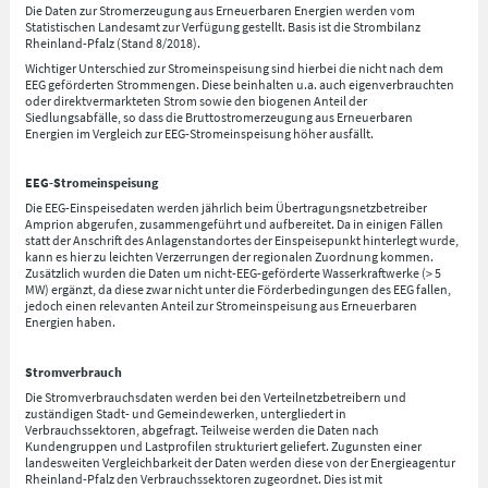
Die Daten zur Stromerzeugung aus Erneuerbaren Energien werden vom
Statistischen Landesamt zur Verfügung gestellt. Basis ist die Strombilanz
Rheinland-Pfalz (Stand 8/2018).
Wichtiger Unterschied zur Stromeinspeisung sind hierbei die nicht nach dem
EEG geförderten Strommengen. Diese beinhalten u.a. auch eigenverbrauchten
oder direktvermarkteten Strom sowie den biogenen Anteil der
Siedlungsabfälle, so dass die Bruttostromerzeugung aus Erneuerbaren
Energien im Vergleich zur EEG-Stromeinspeisung höher ausfällt.
EEG-Stromeinspeisung
Die EEG-Einspeisedaten werden jährlich beim Übertragungsnetzbetreiber
Amprion abgerufen, zusammengeführt und aufbereitet. Da in einigen Fällen
statt der Anschrift des Anlagenstandortes der Einspeisepunkt hinterlegt wurde,
kann es hier zu leichten Verzerrungen der regionalen Zuordnung kommen.
Zusätzlich wurden die Daten um nicht-EEG-geförderte Wasserkraftwerke (> 5
MW) ergänzt, da diese zwar nicht unter die Förderbedingungen des EEG fallen,
jedoch einen relevanten Anteil zur Stromeinspeisung aus Erneuerbaren
Energien haben.
Stromverbrauch
Die Stromverbrauchsdaten werden bei den Verteilnetzbetreibern und
zuständigen Stadt- und Gemeindewerken, untergliedert in
Verbrauchssektoren, abgefragt. Teilweise werden die Daten nach
Kundengruppen und Lastprofilen strukturiert geliefert. Zugunsten einer
landesweiten Vergleichbarkeit der Daten werden diese von der Energieagentur
Rheinland-Pfalz den Verbrauchssektoren zugeordnet. Dies ist mit