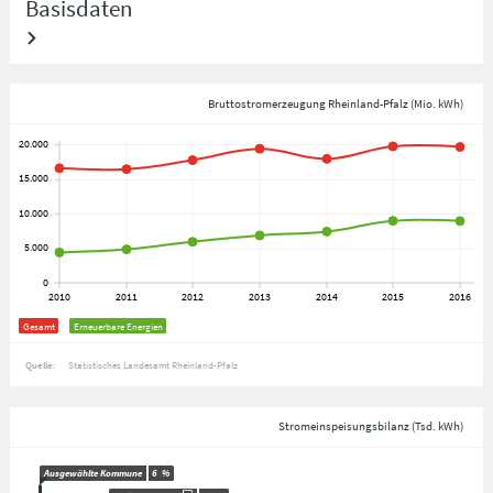
Basisdaten
Bruttostromerzeugung Rheinland-Pfalz (Mio. kWh)
Gesamt
Erneuerbare Energien
Quelle:
Statistisches Landesamt Rheinland-Pfalz
Stromeinspeisungsbilanz (Tsd. kWh)
Ausgewählte Kommune
6
%