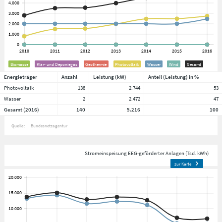
Biomasse
Klär- und Deponiegas
Geothermie
Photovoltaik
Wasser
Wind
Gesamt
Energieträger
Anzahl
Leistung (kW)
Anteil (Leistung) in %
Photovoltaik
138
2.744
53
Wasser
2
2.472
47
Gesamt (2016)
140
5.216
100
Quelle:
Bundesnetzagentur
Stromeinspeisung EEG-geförderter Anlagen (Tsd. kWh)
zur Karte