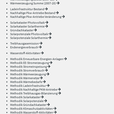
Wärmeerzeugung Summe (2007-20)
Ladeinfrastruktur Bestand
Nachhaltige Pkw-Antriebe Bestand
Nachhaltige Pkw-Antriebe Veränderung
Solarkataster Photovoltaik
Solarkataster Solarthermie
Gründachkataster
Solarpotenziale Photovoltaik
Solarpotenziale Solarthermie
Treibhausgasemission
Endenergieverbrauch
Wasserstoff-Aktivitäten
Methodik Erneuerbare-Energien-Anlagen
Methodik EE-Stromerzeugung
Methodik Stromeinspeisung
Methodik Stromverbrauch
Methodik Wärmeerzeugung
Methodik Wärmenetze
Methodik Wärmebedarfe
Methodik Ladeinfrastruktur
Methodik Nachhaltige PKW-Antriebe
Methodik Treibhausgas-Bilanzierung
Methodik Solarkataster
Methodik Solarpotenziale
Methodik Gründachkataster
Methodik Klimaschutzaktivitäten
Methodik Wasserstoff-Aktivitäten