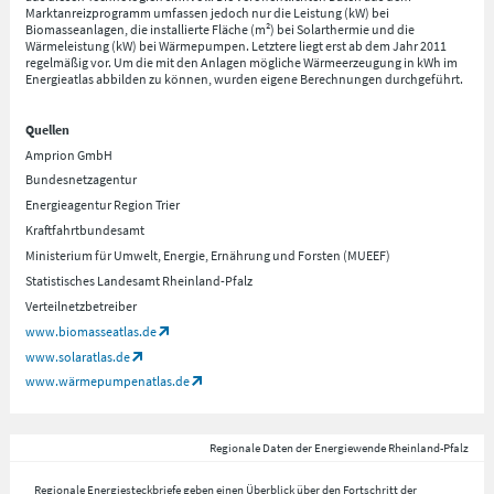
Marktanreizprogramm umfassen jedoch nur die Leistung (kW) bei
Biomasseanlagen, die installierte Fläche (m²) bei Solarthermie und die
Wärmeleistung (kW) bei Wärmepumpen. Letztere liegt erst ab dem Jahr 2011
regelmäßig vor. Um die mit den Anlagen mögliche Wärmeerzeugung in kWh im
Energieatlas abbilden zu können, wurden eigene Berechnungen durchgeführt.
Quellen
Amprion GmbH
Bundesnetzagentur
Energieagentur Region Trier
Kraftfahrtbundesamt
Ministerium für Umwelt, Energie, Ernährung und Forsten (MUEEF)
Statistisches Landesamt Rheinland-Pfalz
Verteilnetzbetreiber
www.biomasseatlas.de
www.solaratlas.de
www.wärmepumpenatlas.de
Regionale Daten der Energiewende Rheinland-Pfalz
Regionale Energiesteckbriefe geben einen Überblick über den Fortschritt der