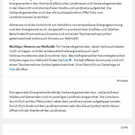
Energiewende in den rheinland-pfälzischen Landkreisen und Verbandsgemeinden.
In der Übersicht sind die kreisfreien Städte und Landkreise aufgelistet. Die
Verbandsgemeinden sind über die Ausklappfunktion (Pfeil links vom
Landkreisnamen) erreichbar.
Gemessen wird der Fortschritt am Verhältnis von erneuerbarer Energiegewinnung
und dem Energieverbrauch, dargestellt in anschaulichen Grafiken und Tabellen.
Berechnete Stromverbrauchswerte sind mit einem Taschenrechnersymbol
gekennzeichnet (siehe auch Hinweis zur Methodik)
Wichtiger Hinweis zur Methodik
: Für Verbandsgemeinden, deren Verbrauchsdaten
nicht vorliegen, wird der landesweite Endenergieverbrauch nach
Verbrauchssektoren über Einwohner- bzw. Beschäftigtenzahlen heruntergebrochen.
Erläuterungen zur Methodik finden Sie
hier
. Die betroffenen Kommunen sind mit
einem Taschenrechner-Symbol gekennzeichnet. Eine Übersicht zur Datenlage ist
hier
abrufbar.
Hinweis
Die regionalen Energiesteckbriefe der Verbandsgemeinden bzw. verbandsfreien
Städte und Gemeinden sind im jeweiligen Landkreis eingeordnet. Die Liste kann
durch Klick auf das Pfeilsymbol neben dem Landkreisnamen aufgeklappt werden.
Durch Klick direkt auf den Landkreisnamen oder das blaue Symbol rechts davon
öffnet sich der Steckbrief des Landkreises.
Links