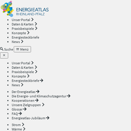
Energieatlas
—
Unser Portal
Daten & Karten
Rheinland-
Praxisbeispiele
Konzepte
Energiesteckbriefe
Pfalz
News
Suche
Menü
Unser Portal
Daten & Karten
Praxisbeispiele
Konzepte
Energiesteckbriefe
News
Der Energieatlas
Die Energie- und Klimaschutzagentur
Kooperationen
Unsere Zielgruppen
Glossar
FAQ
Energieatlas-Jubiläum
Strom
Wärme