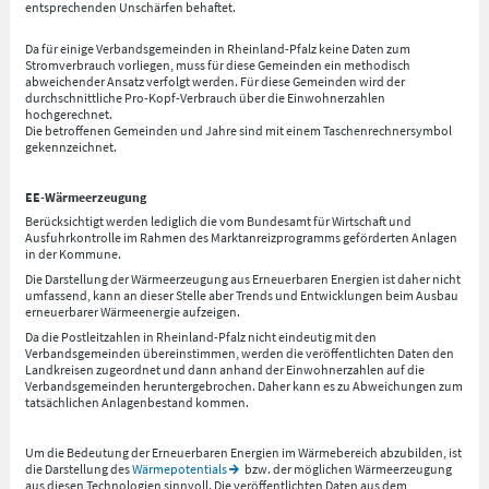
entsprechenden Unschärfen behaftet.
Da für einige Verbandsgemeinden in Rheinland-Pfalz keine Daten zum
Stromverbrauch vorliegen, muss für diese Gemeinden ein methodisch
abweichender Ansatz verfolgt werden. Für diese Gemeinden wird der
durchschnittliche Pro-Kopf-Verbrauch über die Einwohnerzahlen
hochgerechnet.
Die betroffenen Gemeinden und Jahre sind mit einem Taschenrechnersymbol
gekennzeichnet.
EE-Wärmeerzeugung
Berücksichtigt werden lediglich die vom Bundesamt für Wirtschaft und
Ausfuhrkontrolle im Rahmen des Marktanreizprogramms geförderten Anlagen
in der Kommune.
Die Darstellung der Wärmeerzeugung aus Erneuerbaren Energien ist daher nicht
umfassend, kann an dieser Stelle aber Trends und Entwicklungen beim Ausbau
erneuerbarer Wärmeenergie aufzeigen.
Da die Postleitzahlen in Rheinland-Pfalz nicht eindeutig mit den
Verbandsgemeinden übereinstimmen, werden die veröffentlichten Daten den
Landkreisen zugeordnet und dann anhand der Einwohnerzahlen auf die
Verbandsgemeinden heruntergebrochen. Daher kann es zu Abweichungen zum
tatsächlichen Anlagenbestand kommen.
Um die Bedeutung der Erneuerbaren Energien im Wärmebereich abzubilden, ist
die Darstellung des
Wärmepotentials
bzw. der möglichen Wärmeerzeugung
aus diesen Technologien sinnvoll. Die veröffentlichten Daten aus dem