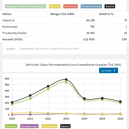
Gewerbe / Handel / Dienstleistungen
Industrie
Kommunen
Private Haushalte
Gesamt
Sektor
Menge (Tsd. kWh)
Anteil in %
Industrie
86.198
70
Kommunen
746
1
Private Haushalte
35.495
29
Gesamt (2016)
122.439
100
Quellen:
Netzbetreiber
Statistisches Landesamt Rheinland-Pfalz
Jährlicher Zubau Wärmepotential aus Erneuerbaren Energien (Tsd. kWh)
zur Karte
Biomasse
Wärmepumpen
Solarthermie
Gesamt