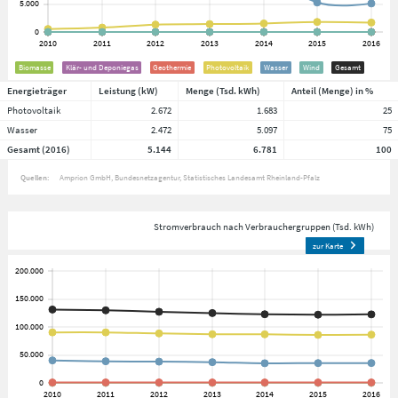
Biomasse
Klär- und Deponiegas
Geothermie
Photovoltaik
Wasser
Wind
Gesamt
Energieträger
Leistung (kW)
Menge (Tsd. kWh)
Anteil (Menge) in %
Photovoltaik
2.672
1.683
25
Wasser
2.472
5.097
75
Gesamt (2016)
5.144
6.781
100
Quellen:
Amprion GmbH
Bundesnetzagentur
Statistisches Landesamt Rheinland-Pfalz
Stromverbrauch nach Verbrauchergruppen (Tsd. kWh)
zur Karte