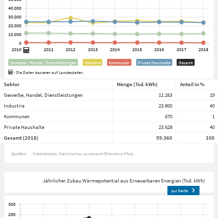
Gewerbe / Handel / Dienstleistungen
Industrie
Kommunen
Private Haushalte
Gesamt
- Die Daten basieren auf Landesdaten.
Sektor
Menge (Tsd. kWh)
Anteil in %
Gewerbe, Handel, Dienstleistungen
11.263
19
Industrie
23.800
40
Kommunen
670
1
Private Haushalte
23.628
40
Gesamt (2018)
59.360
100
Quellen:
Netzbetreiber
Statistisches Landesamt Rheinland-Pfalz
Jährlicher Zubau Wärmepotential aus Erneuerbaren Energien (Tsd. kWh)
zur Karte