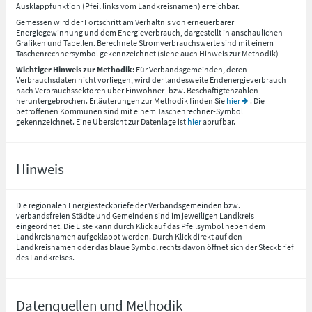
Ausklappfunktion (Pfeil links vom Landkreisnamen) erreichbar.
Gemessen wird der Fortschritt am Verhältnis von erneuerbarer
Energiegewinnung und dem Energieverbrauch, dargestellt in anschaulichen
Grafiken und Tabellen. Berechnete Stromverbrauchswerte sind mit einem
Taschenrechnersymbol gekennzeichnet (siehe auch Hinweis zur Methodik)
Wichtiger Hinweis zur Methodik
: Für Verbandsgemeinden, deren
Verbrauchsdaten nicht vorliegen, wird der landesweite Endenergieverbrauch
nach Verbrauchssektoren über Einwohner- bzw. Beschäftigtenzahlen
heruntergebrochen. Erläuterungen zur Methodik finden Sie
hier
. Die
betroffenen Kommunen sind mit einem Taschenrechner-Symbol
gekennzeichnet. Eine Übersicht zur Datenlage ist
hier
abrufbar.
Hinweis
Die regionalen Energiesteckbriefe der Verbandsgemeinden bzw.
verbandsfreien Städte und Gemeinden sind im jeweiligen Landkreis
eingeordnet. Die Liste kann durch Klick auf das Pfeilsymbol neben dem
Landkreisnamen aufgeklappt werden. Durch Klick direkt auf den
Landkreisnamen oder das blaue Symbol rechts davon öffnet sich der Steckbrief
des Landkreises.
Datenquellen und Methodik