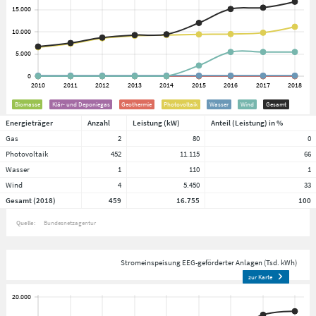
Biomasse
Klär- und Deponiegas
Geothermie
Photovoltaik
Wasser
Wind
Gesamt
Energieträger
Anzahl
Leistung (kW)
Anteil (Leistung) in %
Gas
2
80
0
Photovoltaik
452
11.115
66
Wasser
1
110
1
Wind
4
5.450
33
Gesamt (2018)
459
16.755
100
Quelle:
Bundesnetzagentur
Stromeinspeisung EEG-geförderter Anlagen (Tsd. kWh)
zur Karte