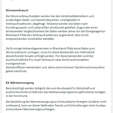
Stromverbrauch
Die Stromverbrauchsdaten werden bei den Verteilnetzbetreibern und
zuständigen Stadt- und Gemeindewerken, untergliedert in
Verbrauchssektoren, abgefragt. Teilweise werden die Daten nach
Kundengruppen und Lastprofilen strukturiert geliefert. Zugunsten einer
landesweiten Vergleichbarkeit der Daten werden diese von der Energieagentur
Rheinland-Pfalz den Verbrauchssektoren zugeordnet. Dies ist mit
entsprechenden Unschärfen behaftet.
Da für einige Verbandsgemeinden in Rheinland-Pfalz keine Daten zum
Stromverbrauch vorliegen, muss für diese Gemeinden ein methodisch
abweichender Ansatz verfolgt werden. Für diese Gemeinden wird der
durchschnittliche Pro-Kopf-Verbrauch über die Einwohnerzahlen
hochgerechnet.
Die betroffenen Gemeinden und Jahre sind mit einem Taschenrechnersymbol
gekennzeichnet.
EE-Wärmeerzeugung
Berücksichtigt werden lediglich die vom Bundesamt für Wirtschaft und
Ausfuhrkontrolle im Rahmen des Marktanreizprogramms geförderten Anlagen
in der Kommune.
Die Darstellung der Wärmeerzeugung aus Erneuerbaren Energien ist daher nicht
umfassend, kann an dieser Stelle aber Trends und Entwicklungen beim Ausbau
erneuerbarer Wärmeenergie aufzeigen.