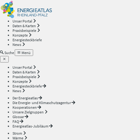
Energieatlas
—
Unser Portal
Daten & Karten
Rheinland-
Praxisbeispiele
Konzepte
Energiesteckbriefe
Pfalz
News
Suche
Menü
Unser Portal
Daten & Karten
Praxisbeispiele
Konzepte
Energiesteckbriefe
News
Der Energieatlas
Die Energie- und Klimaschutzagentur
Kooperationen
Unsere Zielgruppen
Glossar
FAQ
Energieatlas-Jubiläum
Strom
Wärme