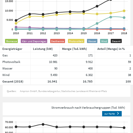
Biomasse
Klär- und Deponiegas
Geothermie
Photovoltaik
Wasser
Wind
Gesamt
Energieträger
Leistung (kW)
Menge (Tsd. kWh)
Anteil (Menge) in %
Gas
420
171
1
Photovoltaik
10.981
9.912
59
Wasser
90
400
2
Wind
5.450
6.302
38
Gesamt (2018)
16.941
16.785
100
Quellen:
Amprion GmbH
Bundesnetzagentur
Statistisches Landesamt Rheinland-Pfalz
Stromverbrauch nach Verbrauchergruppen (Tsd. kWh)
zur Karte