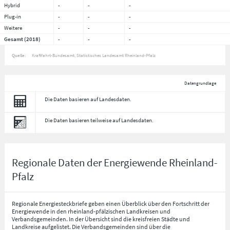
Hybrid
-
-
-
Plug-in
-
-
-
Weitere
-
-
-
Gesamt (2018)
-
-
-
Quelle:
Kraftfahrt-Bundesamt, Statistisches Landesamt Rheinland-Pfalz
Datengrundlage
Die Daten basieren auf Landesdaten.
Die Daten basieren teilweise auf Landesdaten.
Regionale Daten der Energiewende Rheinland-
Pfalz
Regionale Energiesteckbriefe geben einen Überblick über den Fortschritt der
Energiewende in den rheinland-pfälzischen Landkreisen und
Verbandsgemeinden. In der Übersicht sind die kreisfreien Städte und
Landkreise aufgelistet. Die Verbandsgemeinden sind über die