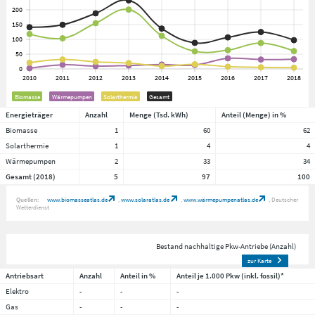
Biomasse
Wärmepumpen
Solarthermie
Gesamt
Energieträger
Anzahl
Menge (Tsd. kWh)
Anteil (Menge) in %
Biomasse
1
60
62
Solarthermie
1
4
4
Wärmepumpen
2
33
34
Gesamt (2018)
5
97
100
Quellen:
www.biomasseatlas.de
www.solaratlas.de
www.wärmepumpenatlas.de
Deutscher
Wetterdienst
Bestand nachhaltige Pkw-Antriebe (Anzahl)
zur Karte
Antriebsart
Anzahl
Anteil in %
Anteil je 1.000 Pkw (inkl. fossil)*
Elektro
-
-
-
Gas
-
-
-