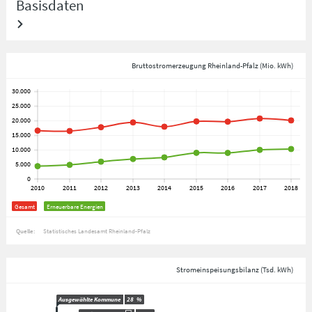
Basisdaten
Bruttostromerzeugung Rheinland-Pfalz (Mio. kWh)
Gesamt
Erneuerbare Energien
Quelle:
Statistisches Landesamt Rheinland-Pfalz
Stromeinspeisungsbilanz (Tsd. kWh)
Ausgewählte Kommune
28
%