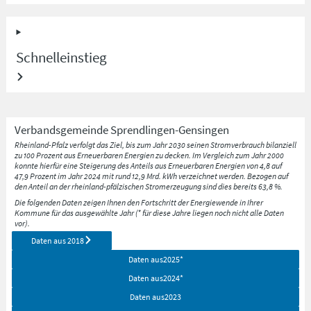
Schnelleinstieg
Verbandsgemeinde
Sprendlingen-Gensingen
Rheinland-Pfalz verfolgt das Ziel, bis zum Jahr 2030 seinen Stromverbrauch bilanziell
zu 100 Prozent aus Erneuerbaren Energien zu decken. Im Vergleich zum Jahr 2000
konnte hierfür eine Steigerung des Anteils aus Erneuerbaren Energien von 4,8 auf
47,9 Prozent im Jahr 2024 mit rund 12,9 Mrd. kWh verzeichnet werden. Bezogen auf
den Anteil an der rheinland-pfälzischen Stromerzeugung sind dies bereits 63,8 %.
Die folgenden Daten zeigen Ihnen den Fortschritt der Energiewende in Ihrer
Kommune für das ausgewählte Jahr (* für diese Jahre liegen noch nicht alle Daten
vor).
Daten aus
2018
Daten aus
2025
*
Daten aus
2024
*
Daten aus
2023