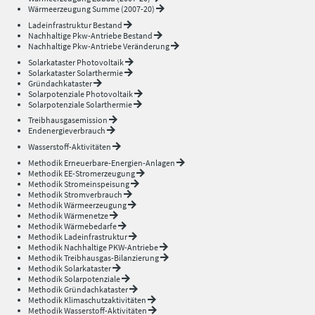
Wärmeerzeugung Summe (2007-20)
Ladeinfrastruktur Bestand
Nachhaltige Pkw-Antriebe Bestand
Nachhaltige Pkw-Antriebe Veränderung
Solarkataster Photovoltaik
Solarkataster Solarthermie
Gründachkataster
Solarpotenziale Photovoltaik
Solarpotenziale Solarthermie
Treibhausgasemission
Endenergieverbrauch
Wasserstoff-Aktivitäten
Methodik Erneuerbare-Energien-Anlagen
Methodik EE-Stromerzeugung
Methodik Stromeinspeisung
Methodik Stromverbrauch
Methodik Wärmeerzeugung
Methodik Wärmenetze
Methodik Wärmebedarfe
Methodik Ladeinfrastruktur
Methodik Nachhaltige PKW-Antriebe
Methodik Treibhausgas-Bilanzierung
Methodik Solarkataster
Methodik Solarpotenziale
Methodik Gründachkataster
Methodik Klimaschutzaktivitäten
Methodik Wasserstoff-Aktivitäten