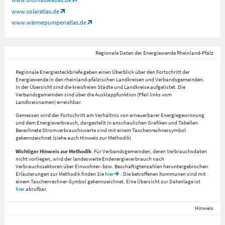
www.solaratlas.de
www.wärmepumpenatlas.de
Regionale Daten der Energiewende Rheinland-Pfalz
Regionale Energiesteckbriefe geben einen Überblick über den Fortschritt der
Energiewende in den rheinland-pfälzischen Landkreisen und Verbandsgemeinden.
In der Übersicht sind die kreisfreien Städte und Landkreise aufgelistet. Die
Verbandsgemeinden sind über die Ausklappfunktion (Pfeil links vom
Landkreisnamen) erreichbar.
Gemessen wird der Fortschritt am Verhältnis von erneuerbarer Energiegewinnung
und dem Energieverbrauch, dargestellt in anschaulichen Grafiken und Tabellen.
Berechnete Stromverbrauchswerte sind mit einem Taschenrechnersymbol
gekennzeichnet (siehe auch Hinweis zur Methodik)
Wichtiger Hinweis zur Methodik
: Für Verbandsgemeinden, deren Verbrauchsdaten
nicht vorliegen, wird der landesweite Endenergieverbrauch nach
Verbrauchssektoren über Einwohner- bzw. Beschäftigtenzahlen heruntergebrochen.
Erläuterungen zur Methodik finden Sie
hier
. Die betroffenen Kommunen sind mit
einem Taschenrechner-Symbol gekennzeichnet. Eine Übersicht zur Datenlage ist
hier
abrufbar.
Hinweis