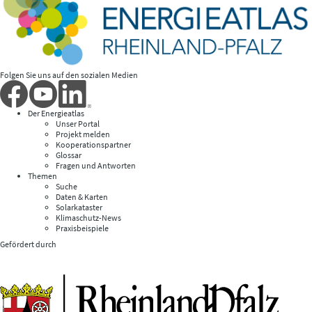
Folgen Sie uns auf den sozialen Medien
Der Energieatlas
Unser Portal
Projekt melden
Kooperationspartner
Glossar
Fragen und Antworten
Themen
Suche
Daten & Karten
Solarkataster
Klimaschutz-News
Praxisbeispiele
Gefördert durch