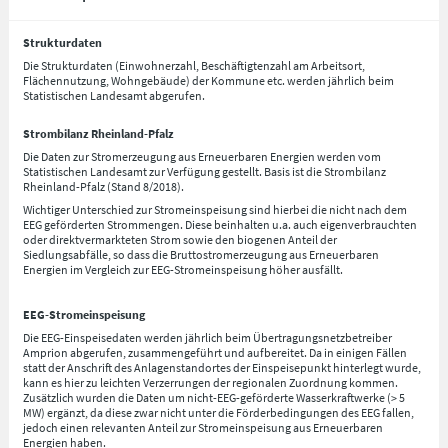
Strukturdaten
Die Strukturdaten (Einwohnerzahl, Beschäftigtenzahl am Arbeitsort,
Flächennutzung, Wohngebäude) der Kommune etc. werden jährlich beim
Statistischen Landesamt abgerufen.
Strombilanz Rheinland-Pfalz
Die Daten zur Stromerzeugung aus Erneuerbaren Energien werden vom
Statistischen Landesamt zur Verfügung gestellt. Basis ist die Strombilanz
Rheinland-Pfalz (Stand 8/2018).
Wichtiger Unterschied zur Stromeinspeisung sind hierbei die nicht nach dem
EEG geförderten Strommengen. Diese beinhalten u.a. auch eigenverbrauchten
oder direktvermarkteten Strom sowie den biogenen Anteil der
Siedlungsabfälle, so dass die Bruttostromerzeugung aus Erneuerbaren
Energien im Vergleich zur EEG-Stromeinspeisung höher ausfällt.
EEG-Stromeinspeisung
Die EEG-Einspeisedaten werden jährlich beim Übertragungsnetzbetreiber
Amprion abgerufen, zusammengeführt und aufbereitet. Da in einigen Fällen
statt der Anschrift des Anlagenstandortes der Einspeisepunkt hinterlegt wurde,
kann es hier zu leichten Verzerrungen der regionalen Zuordnung kommen.
Zusätzlich wurden die Daten um nicht-EEG-geförderte Wasserkraftwerke (> 5
MW) ergänzt, da diese zwar nicht unter die Förderbedingungen des EEG fallen,
jedoch einen relevanten Anteil zur Stromeinspeisung aus Erneuerbaren
Energien haben.