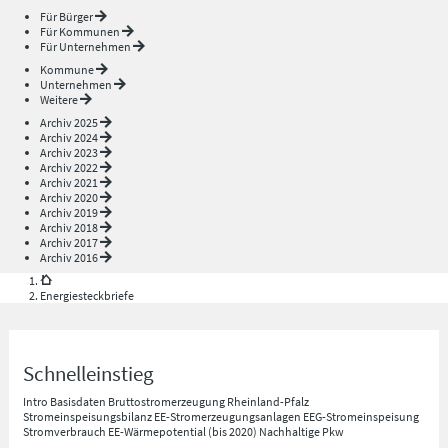
Für Bürger
Für Kommunen
Für Unternehmen
Kommune
Unternehmen
Weitere
Archiv 2025
Archiv 2024
Archiv 2023
Archiv 2022
Archiv 2021
Archiv 2020
Archiv 2019
Archiv 2018
Archiv 2017
Archiv 2016
Energiesteckbriefe
Schnelleinstieg
Intro
Basisdaten
Bruttostromerzeugung Rheinland-Pfalz
Stromeinspeisungsbilanz
EE-Stromerzeugungsanlagen
EEG-Stromeinspeisung
Stromverbrauch
EE-Wärmepotential (bis 2020)
Nachhaltige Pkw