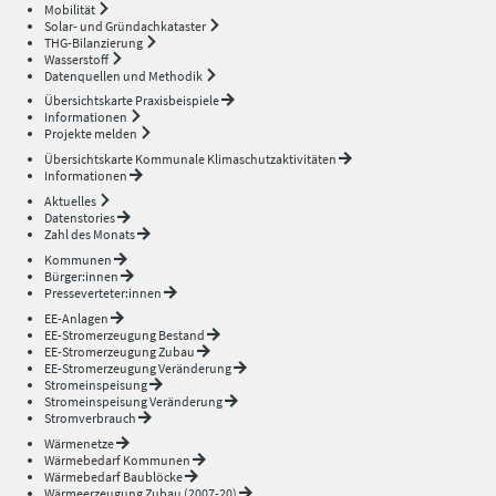
Mobilität
Solar- und Gründachkataster
THG-Bilanzierung
Wasserstoff
Datenquellen und Methodik
Übersichtskarte Praxisbeispiele
Informationen
Projekte melden
Übersichtskarte Kommunale Klimaschutzaktivitäten
Informationen
Aktuelles
Datenstories
Zahl des Monats
Kommunen
Bürger:innen
Presseverteter:innen
EE-Anlagen
EE-Stromerzeugung Bestand
EE-Stromerzeugung Zubau
EE-Stromerzeugung Veränderung
Stromeinspeisung
Stromeinspeisung Veränderung
Stromverbrauch
Wärmenetze
Wärmebedarf Kommunen
Wärmebedarf Baublöcke
Wärmeerzeugung Zubau (2007-20)