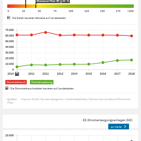
Rheinland-Pfalz
44
%
0
25
50
75
100
125
150
175
>200
- Die Daten basieren teilweise auf Landesdaten.
Stromverbrauch
Stromeinspeisung
- Die Stromverbrauchsdaten basieren auf Landesdaten.
Quellen:
Amprion GmbH
Bundesnetzagentur
Verteilnetzbetreiber
Statistisches Landesamt Rheinland-
Pfalz
EE-Stromerzeugungsanlagen (kW)
zur Karte