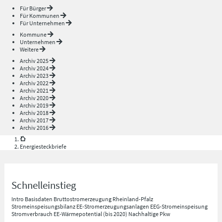
Für Bürger
Für Kommunen
Für Unternehmen
Kommune
Unternehmen
Weitere
Archiv 2025
Archiv 2024
Archiv 2023
Archiv 2022
Archiv 2021
Archiv 2020
Archiv 2019
Archiv 2018
Archiv 2017
Archiv 2016
Energiesteckbriefe
Schnelleinstieg
Intro
Basisdaten
Bruttostromerzeugung Rheinland-Pfalz
Stromeinspeisungsbilanz
EE-Stromerzeugungsanlagen
EEG-Stromeinspeisung
Stromverbrauch
EE-Wärmepotential (bis 2020)
Nachhaltige Pkw