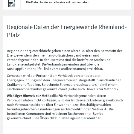
Die Daten basieren teilweise auf Landesdaten.
Regionale Daten der Energiewende Rheinland-
Pfalz
Regionale Energiesteckbriefe geben einen Überblick über den Fortschritt der
Energiewende in den rheinland-pfälzischen Landkreisen und
Verbandsgemeinden. In der Übersicht sind die kreisfreien Städte und
Landkreise aufgelistet. Die Verbandsgemeinden sind über die
Ausklappfunktion (Pfeil links vom Landkreisnamen) erreichbar.
Gemessen wird der Fortschritt am Verhältnis von erneuerbarer
Energiegewinnung und dem Energieverbrauch, dargestellt in anschaulichen
Grafiken und Tabellen. Berechnete Stromverbrauchswerte sind mit einem
Taschenrechnersymbol gekennzeichnet (siehe auch Hinweis zur Methodik)
Wichtiger Hinweis zur Methodik
: Für Verbandsgemeinden, deren
Verbrauchsdaten nicht vorliegen, wird der landesweite Endenergieverbrauch
nach Verbrauchssektoren über Einwohner- bzw. Beschäftigtenzahlen
heruntergebrochen. Erläuterungen zur Methodik finden Sie
hier
. Die
betroffenen Kommunen sind mit einem Taschenrechner-Symbol
gekennzeichnet. Eine Übersicht zur Datenlage ist
hier
abrufbar.