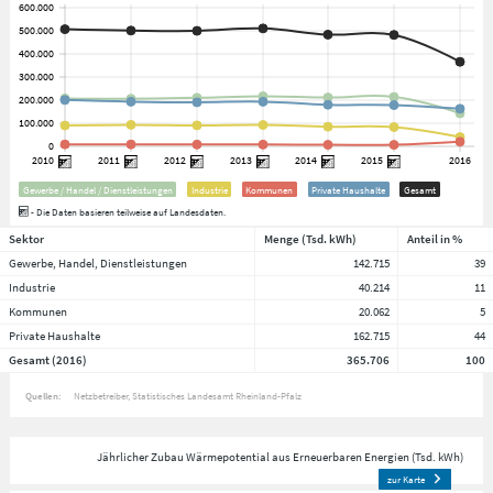
Gewerbe / Handel / Dienstleistungen
Industrie
Kommunen
Private Haushalte
Gesamt
- Die Daten basieren teilweise auf Landesdaten.
Sektor
Menge (Tsd. kWh)
Anteil in %
Gewerbe, Handel, Dienstleistungen
142.715
39
Industrie
40.214
11
Kommunen
20.062
5
Private Haushalte
162.715
44
Gesamt (2016)
365.706
100
Quellen:
Netzbetreiber
Statistisches Landesamt Rheinland-Pfalz
Jährlicher Zubau Wärmepotential aus Erneuerbaren Energien (Tsd. kWh)
zur Karte