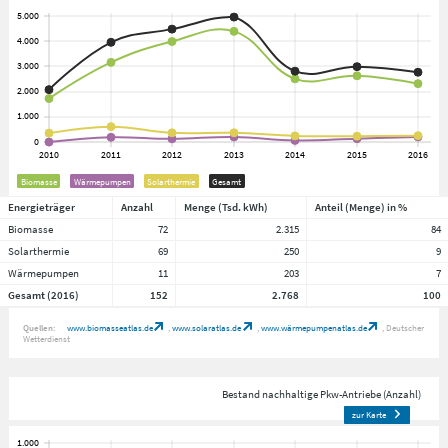
Biomasse
Wärmepumpen
Solarthermie
Gesamt
Energieträger
Anzahl
Menge (Tsd. kWh)
Anteil (Menge) in %
Biomasse
72
2.315
84
Solarthermie
69
250
9
Wärmepumpen
11
203
7
Gesamt (2016)
152
2.768
100
Quellen:
www.biomasseatlas.de
www.solaratlas.de
www.wärmepumpenatlas.de
Deutscher
Wetterdienst
Bestand nachhaltige Pkw-Antriebe (Anzahl)
zur Karte