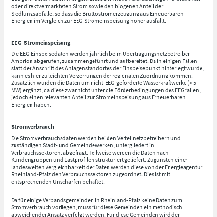
oder direktvermarkteten Strom sowie den biogenen Anteil der
Siedlungsabfälle, so dass die Bruttostromerzeugung aus Erneuerbaren
Energien im Vergleich zur EEG-Stromeinspeisung höher ausfällt.
EEG-Stromeinspeisung
Die EEG-Einspeisedaten werden jährlich beim Übertragungsnetzbetreiber
Amprion abgerufen, zusammengeführt und aufbereitet. Da in einigen Fällen
statt der Anschrift des Anlagenstandortes der Einspeisepunkt hinterlegt wurde,
kann es hier zu leichten Verzerrungen der regionalen Zuordnung kommen.
Zusätzlich wurden die Daten um nicht-EEG-geförderte Wasserkraftwerke (> 5
MW) ergänzt, da diese zwar nicht unter die Förderbedingungen des EEG fallen,
jedoch einen relevanten Anteil zur Stromeinspeisung aus Erneuerbaren
Energien haben.
Stromverbrauch
Die Stromverbrauchsdaten werden bei den Verteilnetzbetreibern und
zuständigen Stadt- und Gemeindewerken, untergliedert in
Verbrauchssektoren, abgefragt. Teilweise werden die Daten nach
Kundengruppen und Lastprofilen strukturiert geliefert. Zugunsten einer
landesweiten Vergleichbarkeit der Daten werden diese von der Energieagentur
Rheinland-Pfalz den Verbrauchssektoren zugeordnet. Dies ist mit
entsprechenden Unschärfen behaftet.
Da für einige Verbandsgemeinden in Rheinland-Pfalz keine Daten zum
Stromverbrauch vorliegen, muss für diese Gemeinden ein methodisch
abweichender Ansatz verfolgt werden. Für diese Gemeinden wird der