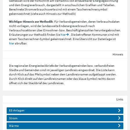
Gemessen wird der Fortschritt am Verhältnis von erneuerbarer Energiegewinnung
und dem Energieverbrauch, dargestellt in anschaulichen Grafiken und Tabellen.
Berechnete Stromverbrauchswerte sind mit einem Taschenrechnersymbol
gekennzeichnet (siehe auch Hinweis zur Methodik)
Wichtiger Hinweis zur Methodik
: Für Verbandsgemeinden, deren Verbrauchsdaten
nicht vorliegen, wird der landesweite Endenergieverbrauch nach
Verbrauchssektoren über Einwohner- bzw. Beschäftigtenzahlen heruntergebrochen.
Erläuterungen zur Methodik finden Sie
hier
. Die betroffenen Kommunen sind mit
einem Taschenrechner-Symbol gekennzeichnet. Eine Übersicht zur Datenlage ist
hier
abrufbar.
Hinweis
Die regionalen Energiesteckbriefe der Verbandsgemeinden bzw. verbandsfreien
Städte und Gemeinden sind im jeweiligen Landkreis eingeordnet. Die Liste kann
durch Klick auf das Pfeilsymbol neben dem Landkreisnamen aufgeklappt werden.
Durch Klick direkt auf den Landkreisnamen oder das blaue Symbol rechts davon
öffnet sich der Steckbrief des Landkreises.
Links
EE-Anlagen
Strom
Wärme