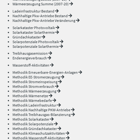
Wärmeerzeugung Summe (2007-20)
Ladeinfrastruktur Bestand
Nachhaltige Pkw-Antriebe Bestand
Nachhaltige Pkw-Antriebe Veränderung
Solarkataster Photovoltaik
Solarkataster Solarthermie
Gründachkataster
Solarpotenziale Photovoltaik
Solarpotenziale Solarthermie
Treibhausgasemission
Endenergieverbrauch
Wasserstoff-Aktivitäten
Methodik Erneuerbare-Energien-Anlagen
Methodik EE-Stromerzeugung
Methodik Stromeinspeisung
Methodik Stromverbrauch
Methodik Wärmeerzeugung
Methodik Wärmenetze
Methodik Wärmebedarfe
Methodik Ladeinfrastruktur
Methodik Nachhaltige PKW-Antriebe
Methodik Treibhausgas-Bilanzierung
Methodik Solarkataster
Methodik Solarpotenziale
Methodik Gründachkataster
Methodik Klimaschutzaktivitäten
Methodik Wasserstoff-Aktivitäten