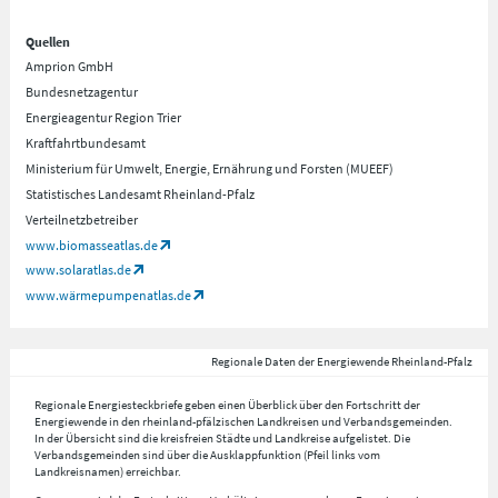
Quellen
Amprion GmbH
Bundesnetzagentur
Energieagentur Region Trier
Kraftfahrtbundesamt
Ministerium für Umwelt, Energie, Ernährung und Forsten (MUEEF)
Statistisches Landesamt Rheinland-Pfalz
Verteilnetzbetreiber
www.biomasseatlas.de
www.solaratlas.de
www.wärmepumpenatlas.de
Regionale Daten der Energiewende Rheinland-Pfalz
Regionale Energiesteckbriefe geben einen Überblick über den Fortschritt der
Energiewende in den rheinland-pfälzischen Landkreisen und Verbandsgemeinden.
In der Übersicht sind die kreisfreien Städte und Landkreise aufgelistet. Die
Verbandsgemeinden sind über die Ausklappfunktion (Pfeil links vom
Landkreisnamen) erreichbar.