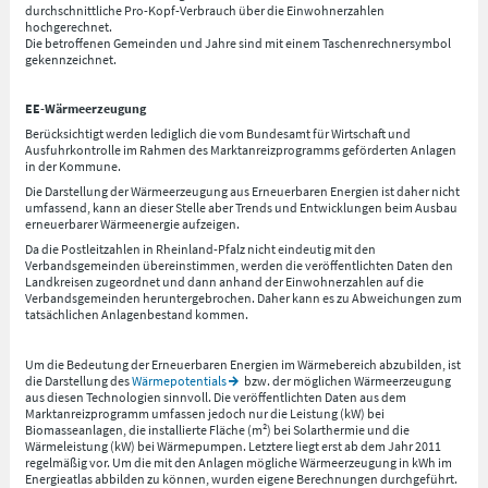
durchschnittliche Pro-Kopf-Verbrauch über die Einwohnerzahlen
hochgerechnet.
Die betroffenen Gemeinden und Jahre sind mit einem Taschenrechnersymbol
gekennzeichnet.
EE-Wärmeerzeugung
Berücksichtigt werden lediglich die vom Bundesamt für Wirtschaft und
Ausfuhrkontrolle im Rahmen des Marktanreizprogramms geförderten Anlagen
in der Kommune.
Die Darstellung der Wärmeerzeugung aus Erneuerbaren Energien ist daher nicht
umfassend, kann an dieser Stelle aber Trends und Entwicklungen beim Ausbau
erneuerbarer Wärmeenergie aufzeigen.
Da die Postleitzahlen in Rheinland-Pfalz nicht eindeutig mit den
Verbandsgemeinden übereinstimmen, werden die veröffentlichten Daten den
Landkreisen zugeordnet und dann anhand der Einwohnerzahlen auf die
Verbandsgemeinden heruntergebrochen. Daher kann es zu Abweichungen zum
tatsächlichen Anlagenbestand kommen.
Um die Bedeutung der Erneuerbaren Energien im Wärmebereich abzubilden, ist
die Darstellung des
Wärmepotentials
bzw. der möglichen Wärmeerzeugung
aus diesen Technologien sinnvoll. Die veröffentlichten Daten aus dem
Marktanreizprogramm umfassen jedoch nur die Leistung (kW) bei
Biomasseanlagen, die installierte Fläche (m²) bei Solarthermie und die
Wärmeleistung (kW) bei Wärmepumpen. Letztere liegt erst ab dem Jahr 2011
regelmäßig vor. Um die mit den Anlagen mögliche Wärmeerzeugung in kWh im
Energieatlas abbilden zu können, wurden eigene Berechnungen durchgeführt.