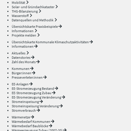
Mobilität
Solar- und Gründachkataster
THG-Bilanzierung
Wasserstoff
Datenquellen und Methodik
Übersichtskarte Praxisbeispiele
Informationen
Projekte melden
Übersichtskarte Kommunale Klimaschutzaktivitäten
Informationen
Aktuelles
Datenstories
Zahl des Monats
Kommunen
Bürger:innen
Presseverteter:innen
EE-Anlagen
EE-Stromerzeugung Bestand
EE-Stromerzeugung Zubau
EE-Stromerzeugung Veränderung
Stromeinspeisung
Stromeinspeisung Veränderung
Stromverbrauch
Wärmenetze
Wärmebedarf Kommunen
Wärmebedarf Baublöcke
Wärmeerzeugung Zubau (2007-20)