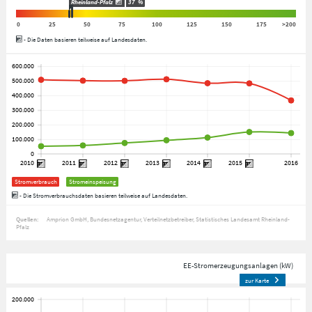
Rheinland-Pfalz
37
%
0
25
50
75
100
125
150
175
>200
- Die Daten basieren teilweise auf Landesdaten.
Stromverbrauch
Stromeinspeisung
- Die Stromverbrauchsdaten basieren teilweise auf Landesdaten.
Quellen:
Amprion GmbH
Bundesnetzagentur
Verteilnetzbetreiber
Statistisches Landesamt Rheinland-
Pfalz
EE-Stromerzeugungsanlagen (kW)
zur Karte