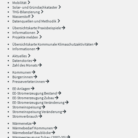
Mobilität
Solar- und Gründachkataster
THG-Bilanzierung
Wasserstoff
Datenquellen und Methodik
Übersichtskarte Praxisbeispiele
Informationen
Projekte melden
Übersichtskarte Kommunale Klimaschutzaktivitäten
Informationen
Aktuelles
Datenstories
Zahl des Monats
Kommunen
Bürger:innen
Presseverteter:innen
EE-Anlagen
EE-Stromerzeugung Bestand
EE-Stromerzeugung Zubau
EE-Stromerzeugung Veränderung
Stromeinspeisung
Stromeinspeisung Veränderung
Stromverbrauch
Wärmenetze
Wärmebedarf Kommunen
Wärmebedarf Baublöcke
Wärmeerzeugung Zubau (2007-20)