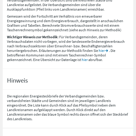
Verbandsgemeinden. In der Übersicht sind die kreisfreien Städte und
Landkreise aufgelistet. Die Verbandsgemeinden sind über die
Ausklappfunktion (Pfeil links vom Landkreisnamen) erreichbar.
Gemessen wird der Fortschritt am Verhältnis von erneuerbarer
Energiegewinnung und dem Energieverbrauch, dargestellt in anschaulichen
Grafiken und Tabellen. Berechnete Stromverbrauchswerte sind mit einem
Taschenrechnersymbol gekennzeichnet (siehe auch Hinweis zur Methodik)
Wichtiger Hinweis zur Methodik
: Für Verbandsgemeinden, deren
Verbrauchsdaten nicht vorliegen, wird der landesweite Endenergieverbrauch
nach Verbrauchssektoren über Einwohner- bzw. Beschäftigtenzahlen
heruntergebrochen. Erläuterungen zur Methodik finden Sie
hier
. Die
betroffenen Kommunen sind mit einem Taschenrechner-Symbol
gekennzeichnet. Eine Übersicht zur Datenlage ist
hier
abrufbar.
Hinweis
Die regionalen Energiesteckbriefe der Verbandsgemeinden bzw.
verbandsfreien Städte und Gemeinden sind im jeweiligen Landkreis
eingeordnet. Die Liste kann durch Klick auf das Pfeilsymbol neben dem
Landkreisnamen aufgeklappt werden. Durch Klick direkt auf den
Landkreisnamen oder das blaue Symbol rechts davon öffnet sich der Steckbrief
des Landkreises.