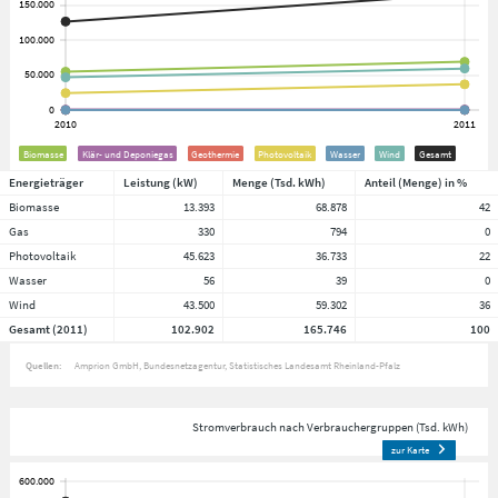
Biomasse
Klär- und Deponiegas
Geothermie
Photovoltaik
Wasser
Wind
Gesamt
Energieträger
Leistung (kW)
Menge (Tsd. kWh)
Anteil (Menge) in %
Biomasse
13.393
68.878
42
Gas
330
794
0
Photovoltaik
45.623
36.733
22
Wasser
56
39
0
Wind
43.500
59.302
36
Gesamt (2011)
102.902
165.746
100
Quellen:
Amprion GmbH
Bundesnetzagentur
Statistisches Landesamt Rheinland-Pfalz
Stromverbrauch nach Verbrauchergruppen (Tsd. kWh)
zur Karte