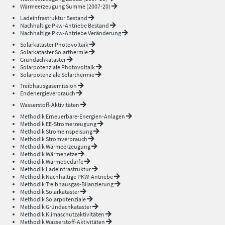
Wärmeerzeugung Summe (2007-20)
Ladeinfrastruktur Bestand
Nachhaltige Pkw-Antriebe Bestand
Nachhaltige Pkw-Antriebe Veränderung
Solarkataster Photovoltaik
Solarkataster Solarthermie
Gründachkataster
Solarpotenziale Photovoltaik
Solarpotenziale Solarthermie
Treibhausgasemission
Endenergieverbrauch
Wasserstoff-Aktivitäten
Methodik Erneuerbare-Energien-Anlagen
Methodik EE-Stromerzeugung
Methodik Stromeinspeisung
Methodik Stromverbrauch
Methodik Wärmeerzeugung
Methodik Wärmenetze
Methodik Wärmebedarfe
Methodik Ladeinfrastruktur
Methodik Nachhaltige PKW-Antriebe
Methodik Treibhausgas-Bilanzierung
Methodik Solarkataster
Methodik Solarpotenziale
Methodik Gründachkataster
Methodik Klimaschutzaktivitäten
Methodik Wasserstoff-Aktivitäten