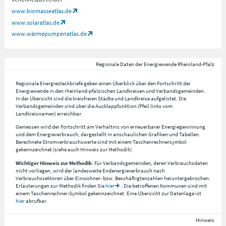
www.biomasseatlas.de
www.solaratlas.de
www.wärmepumpenatlas.de
Regionale Daten der Energiewende Rheinland-Pfalz
Regionale Energiesteckbriefe geben einen Überblick über den Fortschritt der
Energiewende in den rheinland-pfälzischen Landkreisen und Verbandsgemeinden.
In der Übersicht sind die kreisfreien Städte und Landkreise aufgelistet. Die
Verbandsgemeinden sind über die Ausklappfunktion (Pfeil links vom
Landkreisnamen) erreichbar.
Gemessen wird der Fortschritt am Verhältnis von erneuerbarer Energiegewinnung
und dem Energieverbrauch, dargestellt in anschaulichen Grafiken und Tabellen.
Berechnete Stromverbrauchswerte sind mit einem Taschenrechnersymbol
gekennzeichnet (siehe auch Hinweis zur Methodik)
Wichtiger Hinweis zur Methodik
: Für Verbandsgemeinden, deren Verbrauchsdaten
nicht vorliegen, wird der landesweite Endenergieverbrauch nach
Verbrauchssektoren über Einwohner- bzw. Beschäftigtenzahlen heruntergebrochen.
Erläuterungen zur Methodik finden Sie
hier
. Die betroffenen Kommunen sind mit
einem Taschenrechner-Symbol gekennzeichnet. Eine Übersicht zur Datenlage ist
hier
abrufbar.
Hinweis