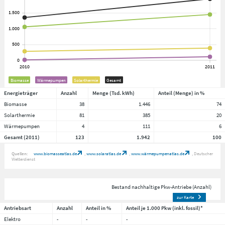
Biomasse
Wärmepumpen
Solarthermie
Gesamt
Energieträger
Anzahl
Menge (Tsd. kWh)
Anteil (Menge) in %
Biomasse
38
1.446
74
Solarthermie
81
385
20
Wärmepumpen
4
111
6
Gesamt (2011)
123
1.942
100
Quellen:
www.biomasseatlas.de
www.solaratlas.de
www.wärmepumpenatlas.de
Deutscher
Wetterdienst
Bestand nachhaltige Pkw-Antriebe (Anzahl)
zur Karte
Antriebsart
Anzahl
Anteil in %
Anteil je 1.000 Pkw (inkl. fossil)*
Elektro
-
-
-