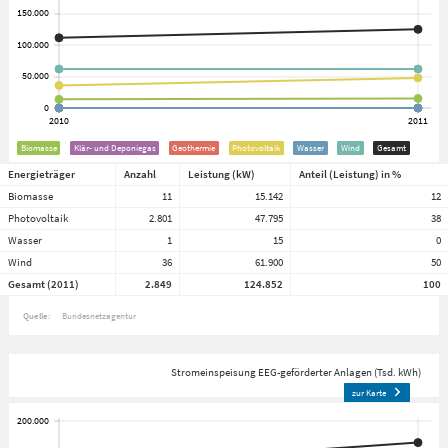
Biomasse
Klär- und Deponiegas
Geothermie
Photovoltaik
Wasser
Wind
Gesamt
Energieträger
Anzahl
Leistung (kW)
Anteil (Leistung) in %
Biomasse
11
15.142
12
Photovoltaik
2.801
47.795
38
Wasser
1
15
0
Wind
36
61.900
50
Gesamt (2011)
2.849
124.852
100
Quelle:
Bundesnetzagentur
Stromeinspeisung EEG-geförderter Anlagen (Tsd. kWh)
zur Karte