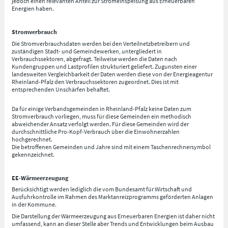
jedoch einen relevanten Anteil zur Stromeinspeisung aus Erneuerbaren
Energien haben.
Stromverbrauch
Die Stromverbrauchsdaten werden bei den Verteilnetzbetreibern und
zuständigen Stadt- und Gemeindewerken, untergliedert in
Verbrauchssektoren, abgefragt. Teilweise werden die Daten nach
Kundengruppen und Lastprofilen strukturiert geliefert. Zugunsten einer
landesweiten Vergleichbarkeit der Daten werden diese von der Energieagentur
Rheinland-Pfalz den Verbrauchssektoren zugeordnet. Dies ist mit
entsprechenden Unschärfen behaftet.
Da für einige Verbandsgemeinden in Rheinland-Pfalz keine Daten zum
Stromverbrauch vorliegen, muss für diese Gemeinden ein methodisch
abweichender Ansatz verfolgt werden. Für diese Gemeinden wird der
durchschnittliche Pro-Kopf-Verbrauch über die Einwohnerzahlen
hochgerechnet.
Die betroffenen Gemeinden und Jahre sind mit einem Taschenrechnersymbol
gekennzeichnet.
EE-Wärmeerzeugung
Berücksichtigt werden lediglich die vom Bundesamt für Wirtschaft und
Ausfuhrkontrolle im Rahmen des Marktanreizprogramms geförderten Anlagen
in der Kommune.
Die Darstellung der Wärmeerzeugung aus Erneuerbaren Energien ist daher nicht
umfassend, kann an dieser Stelle aber Trends und Entwicklungen beim Ausbau