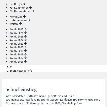
Für Bürger
Für Kommunen
Für Unternehmen
Kommune
Unternehmen
Weitere
Archiv 2025
Archiv 2024
Archiv 2023
Archiv 2022
Archiv 2021
Archiv 2020
Archiv 2019
Archiv 2018
Archiv 2017
Archiv 2016
Energiesteckbriefe
Schnelleinstieg
Intro
Basisdaten
Bruttostromerzeugung Rheinland-Pfalz
Stromeinspeisungsbilanz
EE-Stromerzeugungsanlagen
EEG-Stromeinspeisung
Stromverbrauch
EE-Wärmepotential (bis 2020)
Nachhaltige Pkw