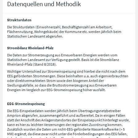
Datenquellen und Methodik
Strukturdaten
Die Strukturdaten (Einwohnerzahl, Beschäftigtenzahl am Arbeitsort,
Flächennutzung, Wohngebäude) der Kommune etc. werden jährlich beim
Statistischen Landesamt abgerufen.
Strombilanz Rheinland-Pfalz
Die Daten zur Stromerzeugung aus Erneuerbaren Energien werden vom
Statistischen Landesamt zur Verfügung gestellt. Basis ist die Strombilanz
Rheinland-Pfalz (Stand 8/2018).
Wichtiger Unterschied zur Stromeinspeisung sind hierbei die nicht nach dem
EEG geförderten Strommengen. Diese beinhalten u.a. auch eigenverbrauchten
oder direktvermarkteten Strom sowie den biogenen Anteil der
Siedlungsabfälle, so dass die Bruttostromerzeugung aus Erneuerbaren
Energien im Vergleich zur EEG-Stromeinspeisung höher ausfällt.
EEG-Stromeinspeisung
Die EEG-Einspeisedaten werden jährlich beim Übertragungsnetzbetreiber
Amprion abgerufen, zusammengeführt und aufbereitet. Da in einigen Fällen
statt der Anschrift des Anlagenstandortes der Einspeisepunkt hinterlegt wurde,
kann es hier zu leichten Verzerrungen der regionalen Zuordnung kommen.
Zusätzlich wurden die Daten um nicht-EEG-geförderte Wasserkraftwerke (> 5
MW) ergänzt, da diese zwar nicht unter die Förderbedingungen des EEG fallen,