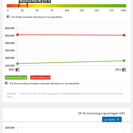
Rheinland-Pfalz
19
%
0
25
50
75
100
125
150
175
>200
- Die Daten basieren teilweise auf Landesdaten.
Stromeinspeisung
Stromverbrauch
- Die Stromverbrauchsdaten basieren teilweise auf Landesdaten.
Quellen:
Amprion GmbH
Bundesnetzagentur
Verteilnetzbetreiber
Statistisches Landesamt Rheinland-
Pfalz
EE-Stromerzeugungsanlagen (kW)
zur Karte