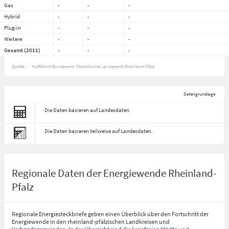
Gas
-
-
-
Hybrid
-
-
-
Plug-in
-
-
-
Weitere
-
-
-
Gesamt (2011)
-
-
-
Quelle:
Kraftfahrt-Bundesamt, Statistisches Landesamt Rheinland-Pfalz
Datengrundlage
Die Daten basieren auf Landesdaten.
Die Daten basieren teilweise auf Landesdaten.
Regionale Daten der Energiewende Rheinland-
Pfalz
Regionale Energiesteckbriefe geben einen Überblick über den Fortschritt der
Energiewende in den rheinland-pfälzischen Landkreisen und