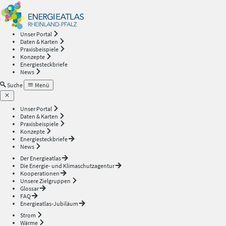
Energieatlas
—
Unser Portal
Daten & Karten
Rheinland-
Praxisbeispiele
Konzepte
Energiesteckbriefe
Pfalz
News
Suche
Menü
Unser Portal
Daten & Karten
Praxisbeispiele
Konzepte
Energiesteckbriefe
News
Der Energieatlas
Die Energie- und Klimaschutzagentur
Kooperationen
Unsere Zielgruppen
Glossar
FAQ
Energieatlas-Jubiläum
Strom
Wärme