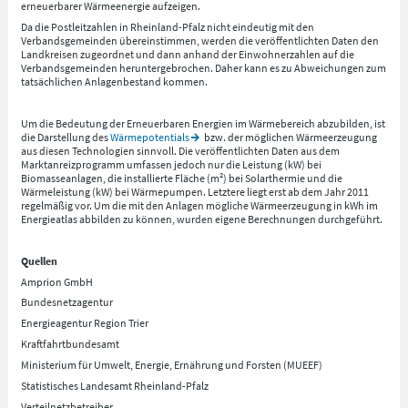
erneuerbarer Wärmeenergie aufzeigen.
Da die Postleitzahlen in Rheinland-Pfalz nicht eindeutig mit den
Verbandsgemeinden übereinstimmen, werden die veröffentlichten Daten den
Landkreisen zugeordnet und dann anhand der Einwohnerzahlen auf die
Verbandsgemeinden heruntergebrochen. Daher kann es zu Abweichungen zum
tatsächlichen Anlagenbestand kommen.
Um die Bedeutung der Erneuerbaren Energien im Wärmebereich abzubilden, ist
die Darstellung des
Wärmepotentials
bzw. der möglichen Wärmeerzeugung
aus diesen Technologien sinnvoll. Die veröffentlichten Daten aus dem
Marktanreizprogramm umfassen jedoch nur die Leistung (kW) bei
Biomasseanlagen, die installierte Fläche (m²) bei Solarthermie und die
Wärmeleistung (kW) bei Wärmepumpen. Letztere liegt erst ab dem Jahr 2011
regelmäßig vor. Um die mit den Anlagen mögliche Wärmeerzeugung in kWh im
Energieatlas abbilden zu können, wurden eigene Berechnungen durchgeführt.
Quellen
Amprion GmbH
Bundesnetzagentur
Energieagentur Region Trier
Kraftfahrtbundesamt
Ministerium für Umwelt, Energie, Ernährung und Forsten (MUEEF)
Statistisches Landesamt Rheinland-Pfalz
Verteilnetzbetreiber