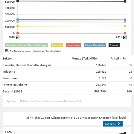
Gewerbe / Handel / Dienstleistungen
Industrie
Kommunen
Private Haushalte
Gesamt
- Die Daten basieren teilweise auf Landesdaten.
Sektor
Menge (Tsd. kWh)
Anteil in %
Gewerbe, Handel, Dienstleistungen
176.476
35
Industrie
115.411
23
Kommunen
1.573
0
Private Haushalte
213.340
42
Gesamt (2011)
506.799
100
Quellen:
Netzbetreiber
Statistisches Landesamt Rheinland-Pfalz
Jährlicher Zubau Wärmepotential aus Erneuerbaren Energien (Tsd. kWh)
zur Karte