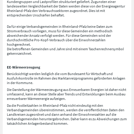
Kundengruppen und Lastprofilen strukturiert geliefert. Zugunsten einer
landesweiten Vergleichbarkeit der Daten werden diese von der Energieagentur
Rheinland-Pfalz den Verbrauchssektoren zugeordnet. Dies ist mit
entsprechenden Unschärfen behaftet.
Da für einige Verbandsgemeinden in Rheinland-Pfalz keine Daten zum
Stromverbrauch vorliegen, muss für diese Gemeinden ein methodisch
abweichender Ansatz verfolgt werden. Für diese Gemeinden wird der
durchschnittliche Pro-Kopf-Verbrauch über die Einwohnerzahlen
hochgerechnet.
Die betroffenen Gemeinden und Jahre sind mit einem Taschenrechnersymbol
gekennzeichnet.
EE-Wärmeerzeugung
Berücksichtigt werden lediglich die vom Bundesamt für Wirtschaft und
Ausfuhrkontrolle im Rahmen des Marktanreizprogramms geförderten Anlagen
in der Kommune.
Die Darstellung der Wärmeerzeugung aus Erneuerbaren Energien ist daher nicht
umfassend, kann an dieser Stelle aber Trends und Entwicklungen beim Ausbau
erneuerbarer Wärmeenergie aufzeigen.
Da die Postleitzahlen in Rheinland-Pfalz nicht eindeutig mit den
Verbandsgemeinden übereinstimmen, werden die veröffentlichten Daten den
Landkreisen zugeordnet und dann anhand der Einwohnerzahlen auf die
Verbandsgemeinden heruntergebrochen. Daher kann es zu Abweichungen zum
tatsächlichen Anlagenbestand kommen.