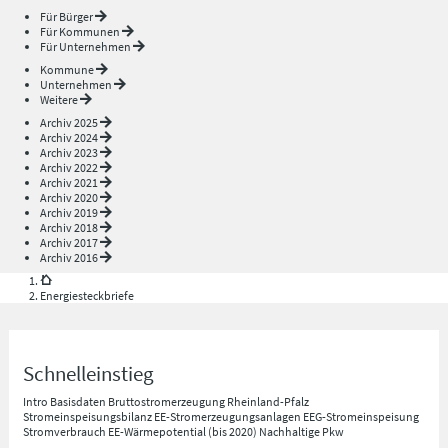
Für Bürger
Für Kommunen
Für Unternehmen
Kommune
Unternehmen
Weitere
Archiv 2025
Archiv 2024
Archiv 2023
Archiv 2022
Archiv 2021
Archiv 2020
Archiv 2019
Archiv 2018
Archiv 2017
Archiv 2016
Energiesteckbriefe
Schnelleinstieg
Intro
Basisdaten
Bruttostromerzeugung Rheinland-Pfalz
Stromeinspeisungsbilanz
EE-Stromerzeugungsanlagen
EEG-Stromeinspeisung
Stromverbrauch
EE-Wärmepotential (bis 2020)
Nachhaltige Pkw