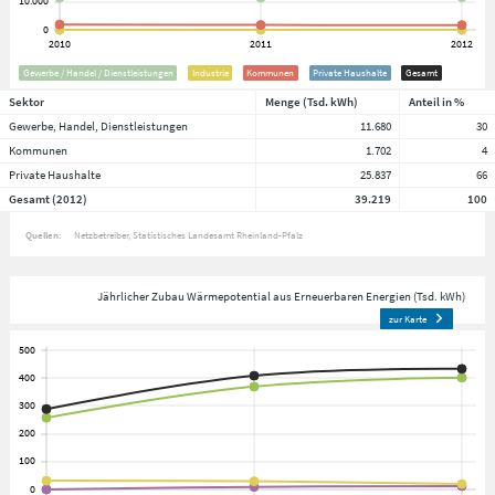
Gewerbe / Handel / Dienstleistungen
Industrie
Kommunen
Private Haushalte
Gesamt
Sektor
Menge (Tsd. kWh)
Anteil in %
Gewerbe, Handel, Dienstleistungen
11.680
30
Kommunen
1.702
4
Private Haushalte
25.837
66
Gesamt (2012)
39.219
100
Quellen:
Netzbetreiber
Statistisches Landesamt Rheinland-Pfalz
Jährlicher Zubau Wärmepotential aus Erneuerbaren Energien (Tsd. kWh)
zur Karte