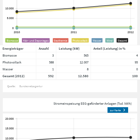
Biomasse
Klär- und Deponiegas
Geothermie
Photovoltaik
Wasser
Wind
Gesamt
Energieträger
Anzahl
Leistung (kW)
Anteil (Leistung) in %
Biomasse
3
565
4
Photovoltaik
588
12.007
95
Wasser
1
8
0
Gesamt (2012)
592
12.580
100
Quelle:
Bundesnetzagentur
Stromeinspeisung EEG-geförderter Anlagen (Tsd. kWh)
zur Karte