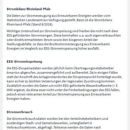
Strombilanz Rheinland-Pfalz
Die Daten zur Stromerzeugung aus Erneuerbaren Energien werden vom
Statistischen Landesamt zur Verfügung gestellt. Basis ist die Strombilanz
Rheinland-Pfalz (Stand 8/2018).
Wichtiger Unterschied zur Stromeinspeisung sind hierbei die nicht nach dem
EEG geförderten Strommengen. Diese beinhalten u.a. auch eigenverbrauchten
oder direktvermarkteten Strom sowie den biogenen Anteil der
Siedlungsabfälle, so dass die Bruttostromerzeugung aus Erneuerbaren
Energien im Vergleich zur EEG-Stromeinspeisung höher ausfällt.
EEG-Stromeinspeisung
Die EEG-Einspeisedaten werden jährlich beim Übertragungsnetzbetreiber
Amprion abgerufen, zusammengeführt und aufbereitet. Da in einigen Fällen
statt der Anschrift des Anlagenstandortes der Einspeisepunkt hinterlegt wurde,
kann es hier zu leichten Verzerrungen der regionalen Zuordnung kommen.
Zusätzlich wurden die Daten um nicht-EEG-geförderte Wasserkraftwerke (> 5
MW) ergänzt, da diese zwar nicht unter die Förderbedingungen des EEG fallen,
jedoch einen relevanten Anteil zur Stromeinspeisung aus Erneuerbaren
Energien haben.
Stromverbrauch
Die Stromverbrauchsdaten werden bei den Verteilnetzbetreibern und
zuständigen Stadt- und Gemeindewerken, untergliedert in
Verbrauchssektoren, abgefragt. Teilweise werden die Daten nach