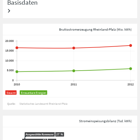
Basisdaten
Bruttostromerzeugung Rheinland-Pfalz (Mio. kWh)
Gesamt
Erneuerbare Energien
Quelle:
Statistisches Landesamt Rheinland-Pfalz
Stromeinspeisungsbilanz (Tsd. kWh)
Ausgewählte Kommune
27
%