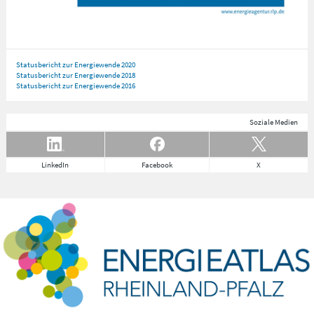
Statusbericht zur Energiewende 2020
Statusbericht zur Energiewende 2018
Statusbericht zur Energiewende 2016
Soziale Medien
LinkedIn
Facebook
X