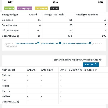
Biomasse
Wärmepumpen
Solarthermie
Gesamt
Energieträger
Anzahl
Menge (Tsd. kWh)
Anteil (Menge) in %
Biomasse
11
401
93
Solarthermie
4
20
5
Wärmepumpen
0,7
12
3
Gesamt (2012)
16
433
100
Quellen:
www.biomasseatlas.de
www.solaratlas.de
www.wärmepumpenatlas.de
Deutscher
Wetterdienst
Bestand nachhaltige Pkw-Antriebe (Anzahl)
zur Karte
Antriebsart
Anzahl
Anteil in %
Anteil je 1.000 Pkw (inkl. fossil)*
Elektro
-
-
-
Gas
-
-
-
Hybrid
-
-
-
Plug-in
-
-
-
Weitere
-
-
-
Gesamt (2012)
-
-
-