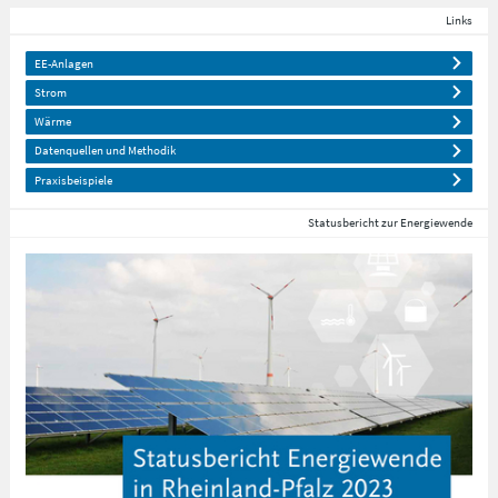
Links
EE-Anlagen
Strom
Wärme
Datenquellen und Methodik
Praxisbeispiele
Statusbericht zur Energiewende