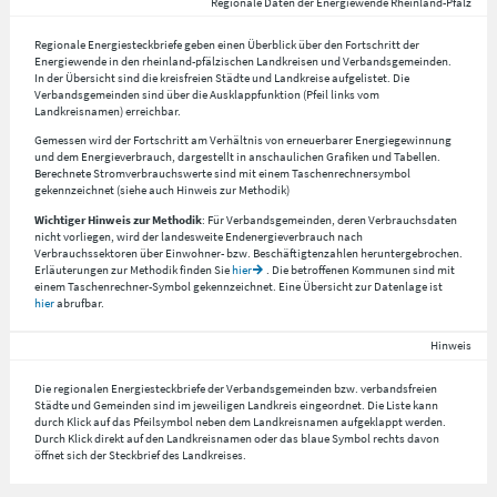
Regionale Daten der Energiewende Rheinland-Pfalz
Regionale Energiesteckbriefe geben einen Überblick über den Fortschritt der
Energiewende in den rheinland-pfälzischen Landkreisen und Verbandsgemeinden.
In der Übersicht sind die kreisfreien Städte und Landkreise aufgelistet. Die
Verbandsgemeinden sind über die Ausklappfunktion (Pfeil links vom
Landkreisnamen) erreichbar.
Gemessen wird der Fortschritt am Verhältnis von erneuerbarer Energiegewinnung
und dem Energieverbrauch, dargestellt in anschaulichen Grafiken und Tabellen.
Berechnete Stromverbrauchswerte sind mit einem Taschenrechnersymbol
gekennzeichnet (siehe auch Hinweis zur Methodik)
Wichtiger Hinweis zur Methodik
: Für Verbandsgemeinden, deren Verbrauchsdaten
nicht vorliegen, wird der landesweite Endenergieverbrauch nach
Verbrauchssektoren über Einwohner- bzw. Beschäftigtenzahlen heruntergebrochen.
Erläuterungen zur Methodik finden Sie
hier
. Die betroffenen Kommunen sind mit
einem Taschenrechner-Symbol gekennzeichnet. Eine Übersicht zur Datenlage ist
hier
abrufbar.
Hinweis
Die regionalen Energiesteckbriefe der Verbandsgemeinden bzw. verbandsfreien
Städte und Gemeinden sind im jeweiligen Landkreis eingeordnet. Die Liste kann
durch Klick auf das Pfeilsymbol neben dem Landkreisnamen aufgeklappt werden.
Durch Klick direkt auf den Landkreisnamen oder das blaue Symbol rechts davon
öffnet sich der Steckbrief des Landkreises.