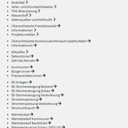
Mobilität
Solar- und Gründachkataster
THG-Bilanzierung
Wasserstoff
Datenquellen und Methodik
Übersichtskarte Praxisbeispiele
Informationen
Projekte melden
Übersichtskarte Kommunale Klimaschutzaktivitäten
Informationen
Aktuelles
Datenstories
Zahl des Monats
Kommunen
Bürger:innen
Presseverteter:innen
EE-Anlagen
EE-Stromerzeugung Bestand
EE-Stromerzeugung Zubau
EE-Stromerzeugung Veränderung
Stromeinspeisung
Stromeinspeisung Veränderung
Stromverbrauch
Wärmenetze
Wärmebedarf Kommunen
Wärmebedarf Baublöcke
Wärmeerzeugung Zubau (2007-20)