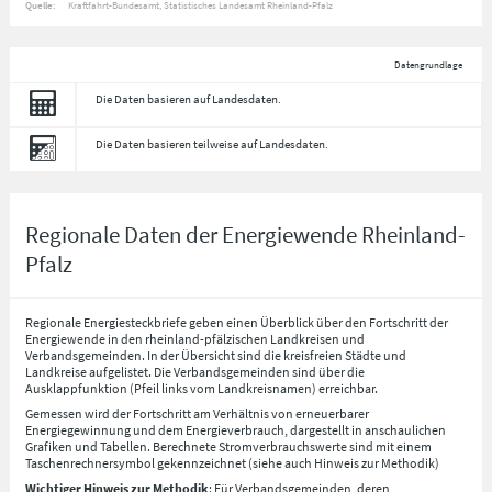
Quelle:
Kraftfahrt-Bundesamt, Statistisches Landesamt Rheinland-Pfalz
Datengrundlage
Die Daten basieren auf Landesdaten.
Die Daten basieren teilweise auf Landesdaten.
Regionale Daten der Energiewende Rheinland-
Pfalz
Regionale Energiesteckbriefe geben einen Überblick über den Fortschritt der
Energiewende in den rheinland-pfälzischen Landkreisen und
Verbandsgemeinden. In der Übersicht sind die kreisfreien Städte und
Landkreise aufgelistet. Die Verbandsgemeinden sind über die
Ausklappfunktion (Pfeil links vom Landkreisnamen) erreichbar.
Gemessen wird der Fortschritt am Verhältnis von erneuerbarer
Energiegewinnung und dem Energieverbrauch, dargestellt in anschaulichen
Grafiken und Tabellen. Berechnete Stromverbrauchswerte sind mit einem
Taschenrechnersymbol gekennzeichnet (siehe auch Hinweis zur Methodik)
Wichtiger Hinweis zur Methodik
: Für Verbandsgemeinden, deren