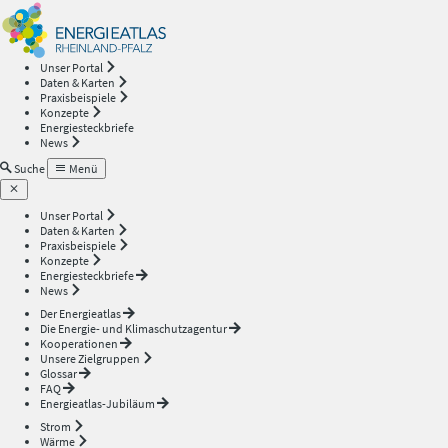
Energieatlas
—
Unser Portal
Daten & Karten
Rheinland-
Praxisbeispiele
Konzepte
Energiesteckbriefe
Pfalz
News
Suche
Menü
Unser Portal
Daten & Karten
Praxisbeispiele
Konzepte
Energiesteckbriefe
News
Der Energieatlas
Die Energie- und Klimaschutzagentur
Kooperationen
Unsere Zielgruppen
Glossar
FAQ
Energieatlas-Jubiläum
Strom
Wärme