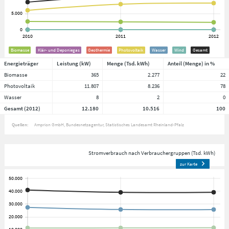
Biomasse
Klär- und Deponiegas
Geothermie
Photovoltaik
Wasser
Wind
Gesamt
Energieträger
Leistung (kW)
Menge (Tsd. kWh)
Anteil (Menge) in %
Biomasse
365
2.277
22
Photovoltaik
11.807
8.236
78
Wasser
8
2
0
Gesamt (2012)
12.180
10.516
100
Quellen:
Amprion GmbH
Bundesnetzagentur
Statistisches Landesamt Rheinland-Pfalz
Stromverbrauch nach Verbrauchergruppen (Tsd. kWh)
zur Karte