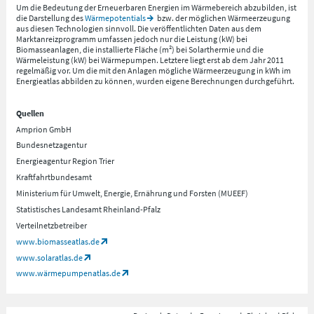
Um die Bedeutung der Erneuerbaren Energien im Wärmebereich abzubilden, ist
die Darstellung des
Wärmepotentials
bzw. der möglichen Wärmeerzeugung
aus diesen Technologien sinnvoll. Die veröffentlichten Daten aus dem
Marktanreizprogramm umfassen jedoch nur die Leistung (kW) bei
Biomasseanlagen, die installierte Fläche (m²) bei Solarthermie und die
Wärmeleistung (kW) bei Wärmepumpen. Letztere liegt erst ab dem Jahr 2011
regelmäßig vor. Um die mit den Anlagen mögliche Wärmeerzeugung in kWh im
Energieatlas abbilden zu können, wurden eigene Berechnungen durchgeführt.
Quellen
Amprion GmbH
Bundesnetzagentur
Energieagentur Region Trier
Kraftfahrtbundesamt
Ministerium für Umwelt, Energie, Ernährung und Forsten (MUEEF)
Statistisches Landesamt Rheinland-Pfalz
Verteilnetzbetreiber
www.biomasseatlas.de
www.solaratlas.de
www.wärmepumpenatlas.de