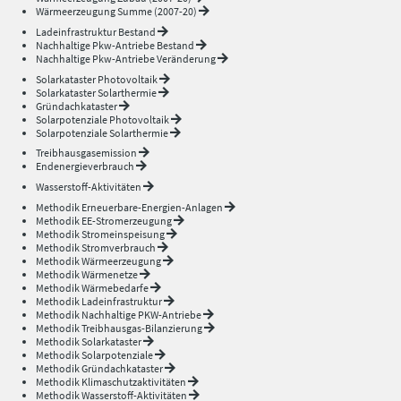
Wärmeerzeugung Summe (2007-20)
Ladeinfrastruktur Bestand
Nachhaltige Pkw-Antriebe Bestand
Nachhaltige Pkw-Antriebe Veränderung
Solarkataster Photovoltaik
Solarkataster Solarthermie
Gründachkataster
Solarpotenziale Photovoltaik
Solarpotenziale Solarthermie
Treibhausgasemission
Endenergieverbrauch
Wasserstoff-Aktivitäten
Methodik Erneuerbare-Energien-Anlagen
Methodik EE-Stromerzeugung
Methodik Stromeinspeisung
Methodik Stromverbrauch
Methodik Wärmeerzeugung
Methodik Wärmenetze
Methodik Wärmebedarfe
Methodik Ladeinfrastruktur
Methodik Nachhaltige PKW-Antriebe
Methodik Treibhausgas-Bilanzierung
Methodik Solarkataster
Methodik Solarpotenziale
Methodik Gründachkataster
Methodik Klimaschutzaktivitäten
Methodik Wasserstoff-Aktivitäten