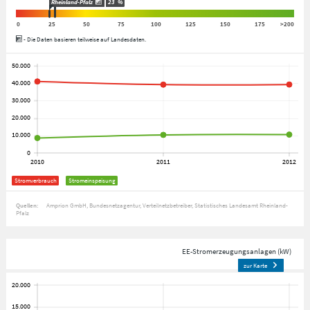
Rheinland-Pfalz
23
%
0
25
50
75
100
125
150
175
>200
- Die Daten basieren teilweise auf Landesdaten.
Stromverbrauch
Stromeinspeisung
Quellen:
Amprion GmbH
Bundesnetzagentur
Verteilnetzbetreiber
Statistisches Landesamt Rheinland-
Pfalz
EE-Stromerzeugungsanlagen (kW)
zur Karte