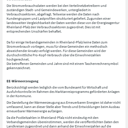
Die Stromverbrauchsdaten werden bei den Verteilnetzbetreibern und
zuständigen Stadt- und Gemeindewerken, untergliedert in
Verbrauchssektoren, abgefragt. Teilweise werden die Daten nach
Kundengruppen und Lastprofilen strukturiert geliefert. Zugunsten einer
landesweiten Vergleichbarkeit der Daten werden diese von der Energieagentur
Rheinland-Pfalz den Verbrauchssektoren zugeordnet. Dies ist mit
entsprechenden Unschärfen behaftet.
Da für einige Verbandsgemeinden in Rheinland-Pfalz keine Daten zum
Stromverbrauch vorliegen, muss für diese Gemeinden ein methodisch
abweichender Ansatz verfolgt werden. Für diese Gemeinden wird der
durchschnittliche Pro-Kopf-Verbrauch über die Einwohnerzahlen
hochgerechnet.
Die betroffenen Gemeinden und Jahre sind mit einem Taschenrechnersymbol
gekennzeichnet.
EE-Wärmeerzeugung
Berücksichtigt werden lediglich die vom Bundesamt für Wirtschaft und
Ausfuhrkontrolle im Rahmen des Marktanreizprogramms geförderten Anlagen
in der Kommune.
Die Darstellung der Wärmeerzeugung aus Erneuerbaren Energien ist daher nicht
umfassend, kann an dieser Stelle aber Trends und Entwicklungen beim Ausbau
erneuerbarer Wärmeenergie aufzeigen.
Da die Postleitzahlen in Rheinland-Pfalz nicht eindeutig mit den
Verbandsgemeinden übereinstimmen, werden die veröffentlichten Daten den
Landkreisen zugeordnet und dann anhand der Einwohnerzahlen auf die