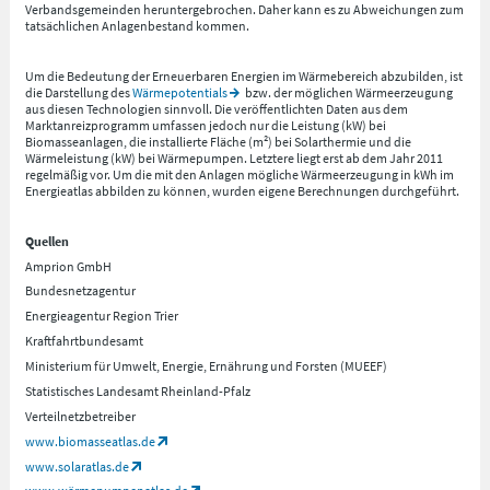
Verbandsgemeinden heruntergebrochen. Daher kann es zu Abweichungen zum
tatsächlichen Anlagenbestand kommen.
Um die Bedeutung der Erneuerbaren Energien im Wärmebereich abzubilden, ist
die Darstellung des
Wärmepotentials
bzw. der möglichen Wärmeerzeugung
aus diesen Technologien sinnvoll. Die veröffentlichten Daten aus dem
Marktanreizprogramm umfassen jedoch nur die Leistung (kW) bei
Biomasseanlagen, die installierte Fläche (m²) bei Solarthermie und die
Wärmeleistung (kW) bei Wärmepumpen. Letztere liegt erst ab dem Jahr 2011
regelmäßig vor. Um die mit den Anlagen mögliche Wärmeerzeugung in kWh im
Energieatlas abbilden zu können, wurden eigene Berechnungen durchgeführt.
Quellen
Amprion GmbH
Bundesnetzagentur
Energieagentur Region Trier
Kraftfahrtbundesamt
Ministerium für Umwelt, Energie, Ernährung und Forsten (MUEEF)
Statistisches Landesamt Rheinland-Pfalz
Verteilnetzbetreiber
www.biomasseatlas.de
www.solaratlas.de