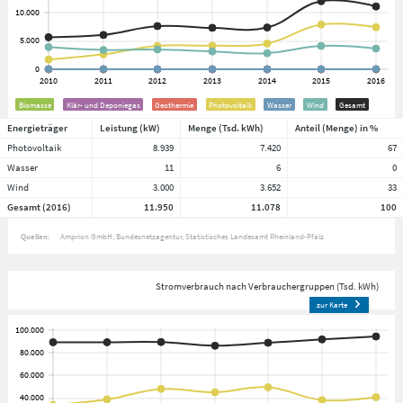
Biomasse
Klär- und Deponiegas
Geothermie
Photovoltaik
Wasser
Wind
Gesamt
Energieträger
Leistung (kW)
Menge (Tsd. kWh)
Anteil (Menge) in %
Photovoltaik
8.939
7.420
67
Wasser
11
6
0
Wind
3.000
3.652
33
Gesamt (2016)
11.950
11.078
100
Quellen:
Amprion GmbH
Bundesnetzagentur
Statistisches Landesamt Rheinland-Pfalz
Stromverbrauch nach Verbrauchergruppen (Tsd. kWh)
zur Karte