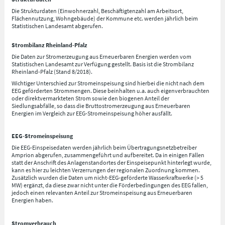
Die Strukturdaten (Einwohnerzahl, Beschäftigtenzahl am Arbeitsort,
Flächennutzung, Wohngebäude) der Kommune etc. werden jährlich beim
Statistischen Landesamt abgerufen.
Strombilanz Rheinland-Pfalz
Die Daten zur Stromerzeugung aus Erneuerbaren Energien werden vom
Statistischen Landesamt zur Verfügung gestellt. Basis ist die Strombilanz
Rheinland-Pfalz (Stand 8/2018).
Wichtiger Unterschied zur Stromeinspeisung sind hierbei die nicht nach dem
EEG geförderten Strommengen. Diese beinhalten u.a. auch eigenverbrauchten
oder direktvermarkteten Strom sowie den biogenen Anteil der
Siedlungsabfälle, so dass die Bruttostromerzeugung aus Erneuerbaren
Energien im Vergleich zur EEG-Stromeinspeisung höher ausfällt.
EEG-Stromeinspeisung
Die EEG-Einspeisedaten werden jährlich beim Übertragungsnetzbetreiber
Amprion abgerufen, zusammengeführt und aufbereitet. Da in einigen Fällen
statt der Anschrift des Anlagenstandortes der Einspeisepunkt hinterlegt wurde,
kann es hier zu leichten Verzerrungen der regionalen Zuordnung kommen.
Zusätzlich wurden die Daten um nicht-EEG-geförderte Wasserkraftwerke (> 5
MW) ergänzt, da diese zwar nicht unter die Förderbedingungen des EEG fallen,
jedoch einen relevanten Anteil zur Stromeinspeisung aus Erneuerbaren
Energien haben.
Stromverbrauch