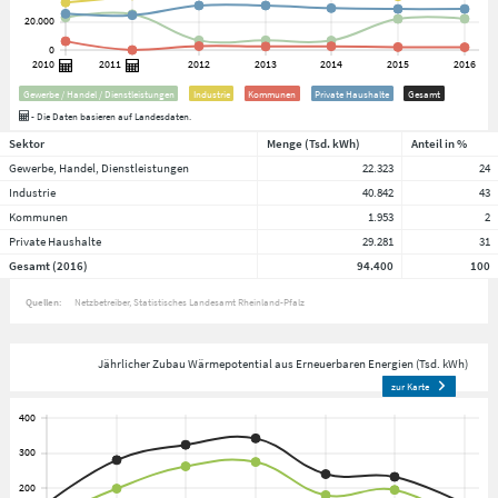
Gewerbe / Handel / Dienstleistungen
Industrie
Kommunen
Private Haushalte
Gesamt
- Die Daten basieren auf Landesdaten.
Sektor
Menge (Tsd. kWh)
Anteil in %
Gewerbe, Handel, Dienstleistungen
22.323
24
Industrie
40.842
43
Kommunen
1.953
2
Private Haushalte
29.281
31
Gesamt (2016)
94.400
100
Quellen:
Netzbetreiber
Statistisches Landesamt Rheinland-Pfalz
Jährlicher Zubau Wärmepotential aus Erneuerbaren Energien (Tsd. kWh)
zur Karte