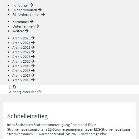
Für Bürger
Für Kommunen
Für Unternehmen
Kommune
Unternehmen
Weitere
Archiv 2025
Archiv 2024
Archiv 2023
Archiv 2022
Archiv 2021
Archiv 2020
Archiv 2019
Archiv 2018
Archiv 2017
Archiv 2016
Energiesteckbriefe
Schnelleinstieg
Intro
Basisdaten
Bruttostromerzeugung Rheinland-Pfalz
Stromeinspeisungsbilanz
EE-Stromerzeugungsanlagen
EEG-Stromeinspeisung
Stromverbrauch
EE-Wärmepotential (bis 2020)
Nachhaltige Pkw