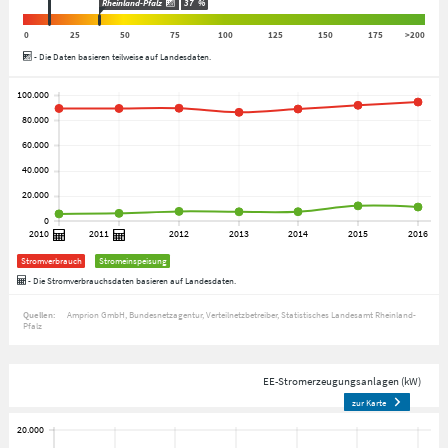
Rheinland-Pfalz
37
%
0
25
50
75
100
125
150
175
>200
- Die Daten basieren teilweise auf Landesdaten.
Stromverbrauch
Stromeinspeisung
- Die Stromverbrauchsdaten basieren auf Landesdaten.
Quellen:
Amprion GmbH
Bundesnetzagentur
Verteilnetzbetreiber
Statistisches Landesamt Rheinland-
Pfalz
EE-Stromerzeugungsanlagen (kW)
zur Karte