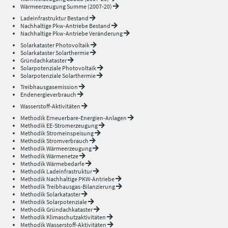
Wärmeerzeugung Summe (2007-20)
Ladeinfrastruktur Bestand
Nachhaltige Pkw-Antriebe Bestand
Nachhaltige Pkw-Antriebe Veränderung
Solarkataster Photovoltaik
Solarkataster Solarthermie
Gründachkataster
Solarpotenziale Photovoltaik
Solarpotenziale Solarthermie
Treibhausgasemission
Endenergieverbrauch
Wasserstoff-Aktivitäten
Methodik Erneuerbare-Energien-Anlagen
Methodik EE-Stromerzeugung
Methodik Stromeinspeisung
Methodik Stromverbrauch
Methodik Wärmeerzeugung
Methodik Wärmenetze
Methodik Wärmebedarfe
Methodik Ladeinfrastruktur
Methodik Nachhaltige PKW-Antriebe
Methodik Treibhausgas-Bilanzierung
Methodik Solarkataster
Methodik Solarpotenziale
Methodik Gründachkataster
Methodik Klimaschutzaktivitäten
Methodik Wasserstoff-Aktivitäten