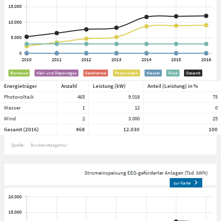
Biomasse
Klär- und Deponiegas
Geothermie
Photovoltaik
Wasser
Wind
Gesamt
Energieträger
Anzahl
Leistung (kW)
Anteil (Leistung) in %
Photovoltaik
465
9.018
75
Wasser
1
12
0
Wind
2
3.000
25
Gesamt (2016)
468
12.030
100
Quelle:
Bundesnetzagentur
Stromeinspeisung EEG-geförderter Anlagen (Tsd. kWh)
zur Karte