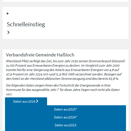
Schnelleinstieg
Verbandsfreie Gemeinde
Haßloch
Rheinland-Pfalz verfolgt das Ziel, bis zum Jahr 2030 seinen Stromverbrauch bilanziell
zu 100 Prozent aus Erneuerbaren Energien zu decken. Im Vergleich zum Jahr 2000
konnte hierfür eine Steigerung des Anteils aus Erneuerbaren Energien von 4,8 auf
47,9 Prozent im Jahr 2024 mit rund 12,9 Mrd. kWh verzeichnet werden. Bezogen auf
den Anteil an der rheinland-pfälzischen Stromerzeugung sind dies bereits 63,8 %.
Die folgenden Daten zeigen Ihnen den Fortschritt der Energiewende in Ihrer
Kommune für das ausgewählte Jahr (* für diese Jahre liegen noch nicht alle Daten
vor).
Daten aus
2016
Daten aus
2025
*
Daten aus
2024
*
Daten aus
2023