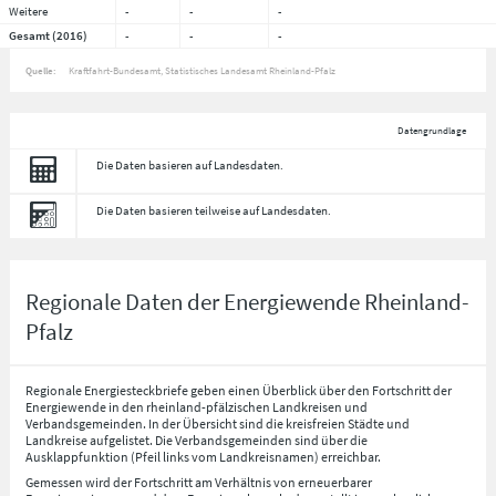
Weitere
-
-
-
Gesamt (2016)
-
-
-
Quelle:
Kraftfahrt-Bundesamt, Statistisches Landesamt Rheinland-Pfalz
Datengrundlage
Die Daten basieren auf Landesdaten.
Die Daten basieren teilweise auf Landesdaten.
Regionale Daten der Energiewende Rheinland-
Pfalz
Regionale Energiesteckbriefe geben einen Überblick über den Fortschritt der
Energiewende in den rheinland-pfälzischen Landkreisen und
Verbandsgemeinden. In der Übersicht sind die kreisfreien Städte und
Landkreise aufgelistet. Die Verbandsgemeinden sind über die
Ausklappfunktion (Pfeil links vom Landkreisnamen) erreichbar.
Gemessen wird der Fortschritt am Verhältnis von erneuerbarer