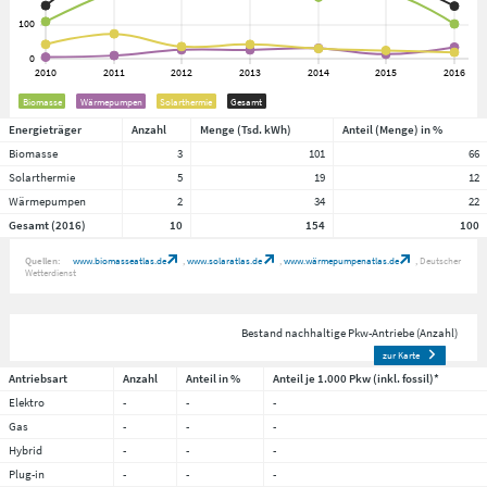
Biomasse
Wärmepumpen
Solarthermie
Gesamt
Energieträger
Anzahl
Menge (Tsd. kWh)
Anteil (Menge) in %
Biomasse
3
101
66
Solarthermie
5
19
12
Wärmepumpen
2
34
22
Gesamt (2016)
10
154
100
Quellen:
www.biomasseatlas.de
www.solaratlas.de
www.wärmepumpenatlas.de
Deutscher
Wetterdienst
Bestand nachhaltige Pkw-Antriebe (Anzahl)
zur Karte
Antriebsart
Anzahl
Anteil in %
Anteil je 1.000 Pkw (inkl. fossil)*
Elektro
-
-
-
Gas
-
-
-
Hybrid
-
-
-
Plug-in
-
-
-