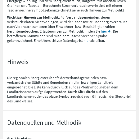
Energiegewinnung und dem Energieverbrauch, dargestellt in anschaulichen
Grafiken und Tabellen. Berechnete Stromverbrauchswerte sind mit einem
Taschenrechnersymbol gekennzeichnet (siehe auch Hinweis zur Methodik)
Wichtiger Hinweis zur Methodik
: Für Verbandsgemeinden, deren
Verbrauchsdaten nicht vorliegen, wird der landesweite Endenergieverbrauch
nach Verbrauchssektoren über Einwohner- bzw. Beschäftigtenzahlen
heruntergebrochen. Erläuterungen zur Methodik finden Sie
hier
. Die
betroffenen Kommunen sind mit einem Taschenrechner-Symbol
gekennzeichnet. Eine Übersicht zur Datenlage ist
hier
abrufbar.
Hinweis
Die regionalen Energiesteckbriefe der Verbandsgemeinden bzw.
verbandsfreien Städte und Gemeinden sind im jeweiligen Landkreis
eingeordnet. Die Liste kann durch Klick auf das Pfeilsymbol neben dem
Landkreisnamen aufgeklappt werden. Durch Klick direkt auf den
Landkreisnamen oder das blaue Symbol rechts davon öffnet sich der Steckbrief
des Landkreises.
Datenquellen und Methodik
Strukturdaten