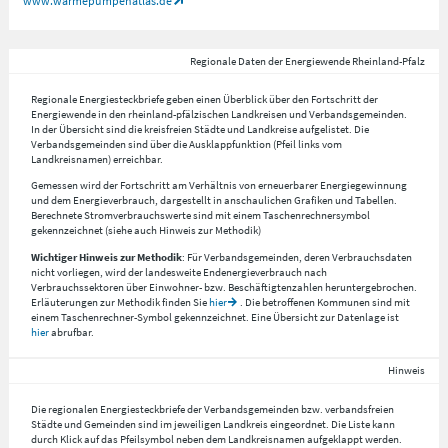
www.wärmepumpenatlas.de
Regionale Daten der Energiewende Rheinland-Pfalz
Regionale Energiesteckbriefe geben einen Überblick über den Fortschritt der
Energiewende in den rheinland-pfälzischen Landkreisen und Verbandsgemeinden.
In der Übersicht sind die kreisfreien Städte und Landkreise aufgelistet. Die
Verbandsgemeinden sind über die Ausklappfunktion (Pfeil links vom
Landkreisnamen) erreichbar.
Gemessen wird der Fortschritt am Verhältnis von erneuerbarer Energiegewinnung
und dem Energieverbrauch, dargestellt in anschaulichen Grafiken und Tabellen.
Berechnete Stromverbrauchswerte sind mit einem Taschenrechnersymbol
gekennzeichnet (siehe auch Hinweis zur Methodik)
Wichtiger Hinweis zur Methodik
: Für Verbandsgemeinden, deren Verbrauchsdaten
nicht vorliegen, wird der landesweite Endenergieverbrauch nach
Verbrauchssektoren über Einwohner- bzw. Beschäftigtenzahlen heruntergebrochen.
Erläuterungen zur Methodik finden Sie
hier
. Die betroffenen Kommunen sind mit
einem Taschenrechner-Symbol gekennzeichnet. Eine Übersicht zur Datenlage ist
hier
abrufbar.
Hinweis
Die regionalen Energiesteckbriefe der Verbandsgemeinden bzw. verbandsfreien
Städte und Gemeinden sind im jeweiligen Landkreis eingeordnet. Die Liste kann
durch Klick auf das Pfeilsymbol neben dem Landkreisnamen aufgeklappt werden.