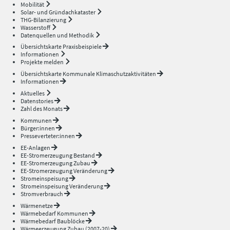
Mobilität
Solar- und Gründachkataster
THG-Bilanzierung
Wasserstoff
Datenquellen und Methodik
Übersichtskarte Praxisbeispiele
Informationen
Projekte melden
Übersichtskarte Kommunale Klimaschutzaktivitäten
Informationen
Aktuelles
Datenstories
Zahl des Monats
Kommunen
Bürger:innen
Presseverteter:innen
EE-Anlagen
EE-Stromerzeugung Bestand
EE-Stromerzeugung Zubau
EE-Stromerzeugung Veränderung
Stromeinspeisung
Stromeinspeisung Veränderung
Stromverbrauch
Wärmenetze
Wärmebedarf Kommunen
Wärmebedarf Baublöcke
Wärmeerzeugung Zubau (2007-20)