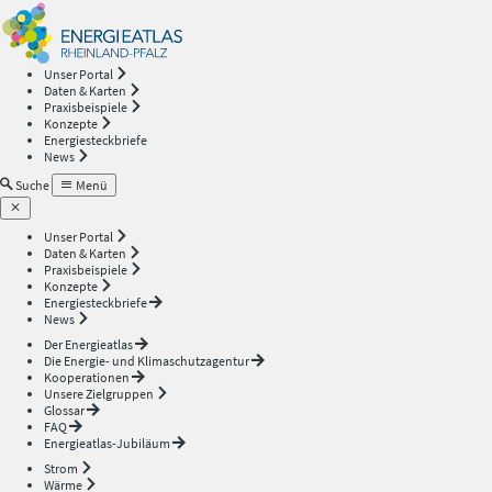
Energieatlas
—
Unser Portal
Daten & Karten
Rheinland-
Praxisbeispiele
Konzepte
Energiesteckbriefe
Pfalz
News
Suche
Menü
Unser Portal
Daten & Karten
Praxisbeispiele
Konzepte
Energiesteckbriefe
News
Der Energieatlas
Die Energie- und Klimaschutzagentur
Kooperationen
Unsere Zielgruppen
Glossar
FAQ
Energieatlas-Jubiläum
Strom
Wärme