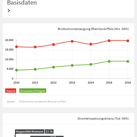
Basisdaten
Bruttostromerzeugung Rheinland-Pfalz (Mio. kWh)
Gesamt
Erneuerbare Energien
Quelle:
Statistisches Landesamt Rheinland-Pfalz
Stromeinspeisungsbilanz (Tsd. kWh)
Ausgewählte Kommune
12
%