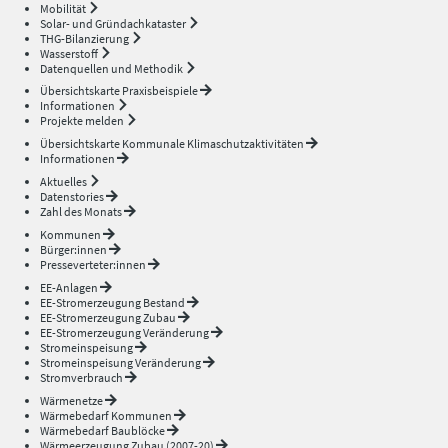
Mobilität
Solar- und Gründachkataster
THG-Bilanzierung
Wasserstoff
Datenquellen und Methodik
Übersichtskarte Praxisbeispiele
Informationen
Projekte melden
Übersichtskarte Kommunale Klimaschutzaktivitäten
Informationen
Aktuelles
Datenstories
Zahl des Monats
Kommunen
Bürger:innen
Presseverteter:innen
EE-Anlagen
EE-Stromerzeugung Bestand
EE-Stromerzeugung Zubau
EE-Stromerzeugung Veränderung
Stromeinspeisung
Stromeinspeisung Veränderung
Stromverbrauch
Wärmenetze
Wärmebedarf Kommunen
Wärmebedarf Baublöcke
Wärmeerzeugung Zubau (2007-20)