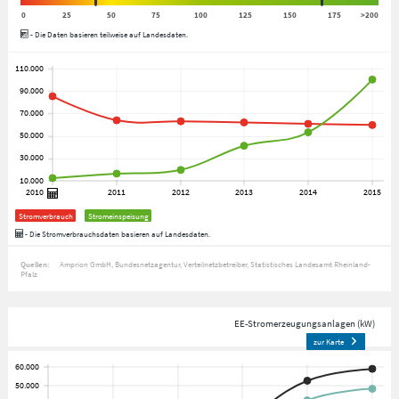
0
25
50
75
100
125
150
175
>200
- Die Daten basieren teilweise auf Landesdaten.
Stromverbrauch
Stromeinspeisung
- Die Stromverbrauchsdaten basieren auf Landesdaten.
Quellen:
Amprion GmbH
Bundesnetzagentur
Verteilnetzbetreiber
Statistisches Landesamt Rheinland-
Pfalz
EE-Stromerzeugungsanlagen (kW)
zur Karte