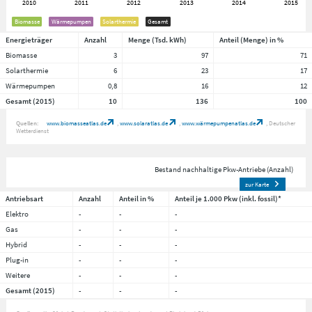
Biomasse
Wärmepumpen
Solarthermie
Gesamt
Energieträger
Anzahl
Menge (Tsd. kWh)
Anteil (Menge) in %
Biomasse
3
97
71
Solarthermie
6
23
17
Wärmepumpen
0,8
16
12
Gesamt (2015)
10
136
100
Quellen:
www.biomasseatlas.de
www.solaratlas.de
www.wärmepumpenatlas.de
Deutscher
Wetterdienst
Bestand nachhaltige Pkw-Antriebe (Anzahl)
zur Karte
Antriebsart
Anzahl
Anteil in %
Anteil je 1.000 Pkw (inkl. fossil)*
Elektro
-
-
-
Gas
-
-
-
Hybrid
-
-
-
Plug-in
-
-
-
Weitere
-
-
-
Gesamt (2015)
-
-
-