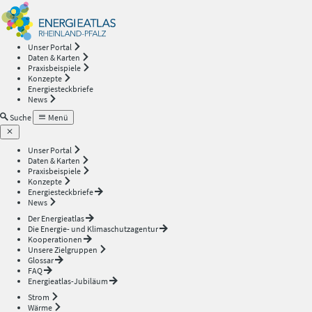
Energieatlas
—
Unser Portal
Daten & Karten
Rheinland-
Praxisbeispiele
Konzepte
Energiesteckbriefe
Pfalz
News
Suche
Menü
Unser Portal
Daten & Karten
Praxisbeispiele
Konzepte
Energiesteckbriefe
News
Der Energieatlas
Die Energie- und Klimaschutzagentur
Kooperationen
Unsere Zielgruppen
Glossar
FAQ
Energieatlas-Jubiläum
Strom
Wärme