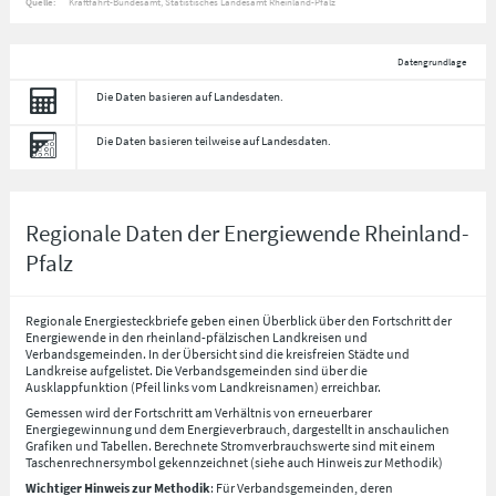
Quelle:
Kraftfahrt-Bundesamt, Statistisches Landesamt Rheinland-Pfalz
Datengrundlage
Die Daten basieren auf Landesdaten.
Die Daten basieren teilweise auf Landesdaten.
Regionale Daten der Energiewende Rheinland-
Pfalz
Regionale Energiesteckbriefe geben einen Überblick über den Fortschritt der
Energiewende in den rheinland-pfälzischen Landkreisen und
Verbandsgemeinden. In der Übersicht sind die kreisfreien Städte und
Landkreise aufgelistet. Die Verbandsgemeinden sind über die
Ausklappfunktion (Pfeil links vom Landkreisnamen) erreichbar.
Gemessen wird der Fortschritt am Verhältnis von erneuerbarer
Energiegewinnung und dem Energieverbrauch, dargestellt in anschaulichen
Grafiken und Tabellen. Berechnete Stromverbrauchswerte sind mit einem
Taschenrechnersymbol gekennzeichnet (siehe auch Hinweis zur Methodik)
Wichtiger Hinweis zur Methodik
: Für Verbandsgemeinden, deren