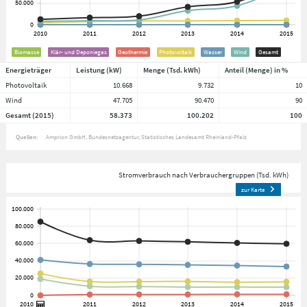
Biomasse
Klär- und Deponiegas
Geothermie
Photovoltaik
Wasser
Wind
Gesamt
Energieträger
Leistung (kW)
Menge (Tsd. kWh)
Anteil (Menge) in %
Photovoltaik
10.668
9.732
10
Wind
47.705
90.470
90
Gesamt (2015)
58.373
100.202
100
Quellen:
Amprion GmbH
Bundesnetzagentur
Statistisches Landesamt Rheinland-Pfalz
Stromverbrauch nach Verbrauchergruppen (Tsd. kWh)
zur Karte