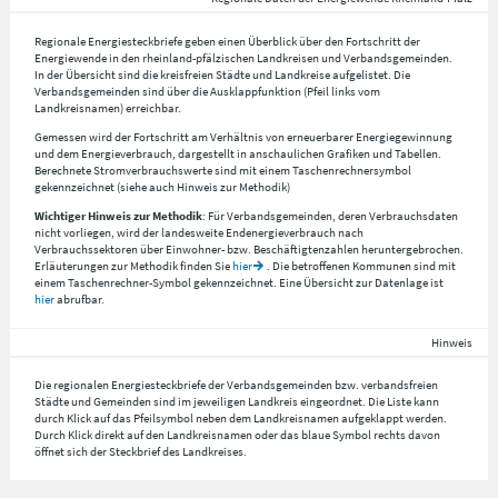
Regionale Energiesteckbriefe geben einen Überblick über den Fortschritt der
Energiewende in den rheinland-pfälzischen Landkreisen und Verbandsgemeinden.
In der Übersicht sind die kreisfreien Städte und Landkreise aufgelistet. Die
Verbandsgemeinden sind über die Ausklappfunktion (Pfeil links vom
Landkreisnamen) erreichbar.
Gemessen wird der Fortschritt am Verhältnis von erneuerbarer Energiegewinnung
und dem Energieverbrauch, dargestellt in anschaulichen Grafiken und Tabellen.
Berechnete Stromverbrauchswerte sind mit einem Taschenrechnersymbol
gekennzeichnet (siehe auch Hinweis zur Methodik)
Wichtiger Hinweis zur Methodik
: Für Verbandsgemeinden, deren Verbrauchsdaten
nicht vorliegen, wird der landesweite Endenergieverbrauch nach
Verbrauchssektoren über Einwohner- bzw. Beschäftigtenzahlen heruntergebrochen.
Erläuterungen zur Methodik finden Sie
hier
. Die betroffenen Kommunen sind mit
einem Taschenrechner-Symbol gekennzeichnet. Eine Übersicht zur Datenlage ist
hier
abrufbar.
Hinweis
Die regionalen Energiesteckbriefe der Verbandsgemeinden bzw. verbandsfreien
Städte und Gemeinden sind im jeweiligen Landkreis eingeordnet. Die Liste kann
durch Klick auf das Pfeilsymbol neben dem Landkreisnamen aufgeklappt werden.
Durch Klick direkt auf den Landkreisnamen oder das blaue Symbol rechts davon
öffnet sich der Steckbrief des Landkreises.