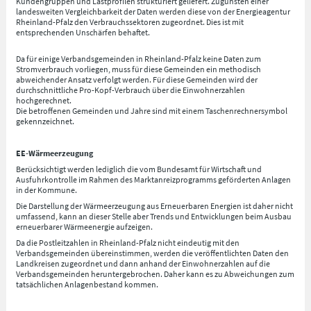
Kundengruppen und Lastprofilen strukturiert geliefert. Zugunsten einer
landesweiten Vergleichbarkeit der Daten werden diese von der Energieagentur
Rheinland-Pfalz den Verbrauchssektoren zugeordnet. Dies ist mit
entsprechenden Unschärfen behaftet.
Da für einige Verbandsgemeinden in Rheinland-Pfalz keine Daten zum
Stromverbrauch vorliegen, muss für diese Gemeinden ein methodisch
abweichender Ansatz verfolgt werden. Für diese Gemeinden wird der
durchschnittliche Pro-Kopf-Verbrauch über die Einwohnerzahlen
hochgerechnet.
Die betroffenen Gemeinden und Jahre sind mit einem Taschenrechnersymbol
gekennzeichnet.
EE-Wärmeerzeugung
Berücksichtigt werden lediglich die vom Bundesamt für Wirtschaft und
Ausfuhrkontrolle im Rahmen des Marktanreizprogramms geförderten Anlagen
in der Kommune.
Die Darstellung der Wärmeerzeugung aus Erneuerbaren Energien ist daher nicht
umfassend, kann an dieser Stelle aber Trends und Entwicklungen beim Ausbau
erneuerbarer Wärmeenergie aufzeigen.
Da die Postleitzahlen in Rheinland-Pfalz nicht eindeutig mit den
Verbandsgemeinden übereinstimmen, werden die veröffentlichten Daten den
Landkreisen zugeordnet und dann anhand der Einwohnerzahlen auf die
Verbandsgemeinden heruntergebrochen. Daher kann es zu Abweichungen zum
tatsächlichen Anlagenbestand kommen.