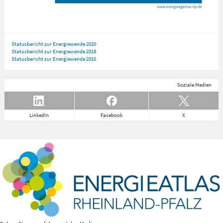
Statusbericht zur Energiewende 2020
Statusbericht zur Energiewende 2018
Statusbericht zur Energiewende 2016
Soziale Medien
LinkedIn
Facebook
X