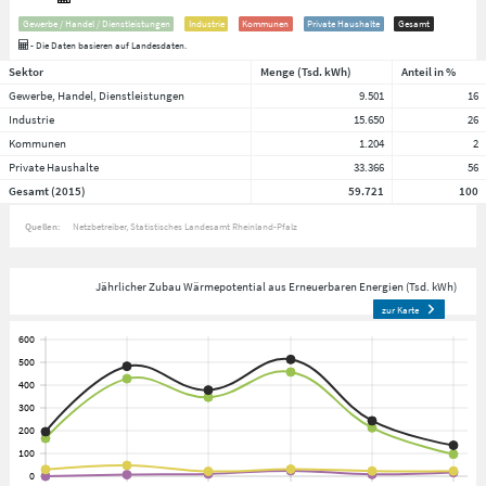
Gewerbe / Handel / Dienstleistungen
Industrie
Kommunen
Private Haushalte
Gesamt
- Die Daten basieren auf Landesdaten.
Sektor
Menge (Tsd. kWh)
Anteil in %
Gewerbe, Handel, Dienstleistungen
9.501
16
Industrie
15.650
26
Kommunen
1.204
2
Private Haushalte
33.366
56
Gesamt (2015)
59.721
100
Quellen:
Netzbetreiber
Statistisches Landesamt Rheinland-Pfalz
Jährlicher Zubau Wärmepotential aus Erneuerbaren Energien (Tsd. kWh)
zur Karte