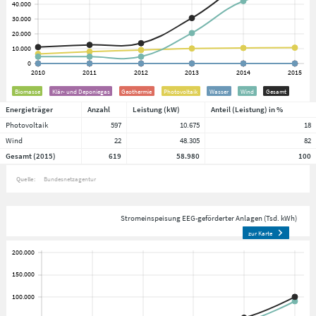
Biomasse
Klär- und Deponiegas
Geothermie
Photovoltaik
Wasser
Wind
Gesamt
Energieträger
Anzahl
Leistung (kW)
Anteil (Leistung) in %
Photovoltaik
597
10.675
18
Wind
22
48.305
82
Gesamt (2015)
619
58.980
100
Quelle:
Bundesnetzagentur
Stromeinspeisung EEG-geförderter Anlagen (Tsd. kWh)
zur Karte