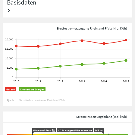
Basisdaten
Bruttostromerzeugung Rheinland-Pfalz (Mio. kWh)
Gesamt
Erneuerbare Energien
Quelle:
Statistisches Landesamt Rheinland-Pfalz
Stromeinspeisungsbilanz (Tsd. kWh)
Rheinland-Pfalz
41
%
Ausgewählte Kommune
168
%