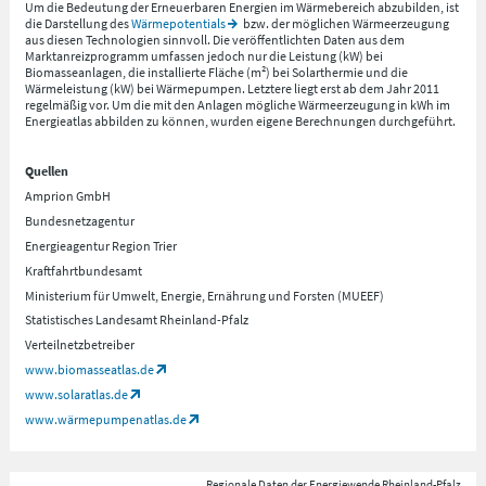
Um die Bedeutung der Erneuerbaren Energien im Wärmebereich abzubilden, ist
die Darstellung des
Wärmepotentials
bzw. der möglichen Wärmeerzeugung
aus diesen Technologien sinnvoll. Die veröffentlichten Daten aus dem
Marktanreizprogramm umfassen jedoch nur die Leistung (kW) bei
Biomasseanlagen, die installierte Fläche (m²) bei Solarthermie und die
Wärmeleistung (kW) bei Wärmepumpen. Letztere liegt erst ab dem Jahr 2011
regelmäßig vor. Um die mit den Anlagen mögliche Wärmeerzeugung in kWh im
Energieatlas abbilden zu können, wurden eigene Berechnungen durchgeführt.
Quellen
Amprion GmbH
Bundesnetzagentur
Energieagentur Region Trier
Kraftfahrtbundesamt
Ministerium für Umwelt, Energie, Ernährung und Forsten (MUEEF)
Statistisches Landesamt Rheinland-Pfalz
Verteilnetzbetreiber
www.biomasseatlas.de
www.solaratlas.de
www.wärmepumpenatlas.de
Regionale Daten der Energiewende Rheinland-Pfalz