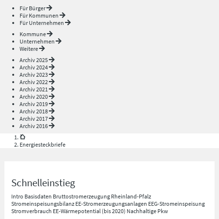
Für Bürger
Für Kommunen
Für Unternehmen
Kommune
Unternehmen
Weitere
Archiv 2025
Archiv 2024
Archiv 2023
Archiv 2022
Archiv 2021
Archiv 2020
Archiv 2019
Archiv 2018
Archiv 2017
Archiv 2016
Energiesteckbriefe
Schnelleinstieg
Intro
Basisdaten
Bruttostromerzeugung Rheinland-Pfalz
Stromeinspeisungsbilanz
EE-Stromerzeugungsanlagen
EEG-Stromeinspeisung
Stromverbrauch
EE-Wärmepotential (bis 2020)
Nachhaltige Pkw