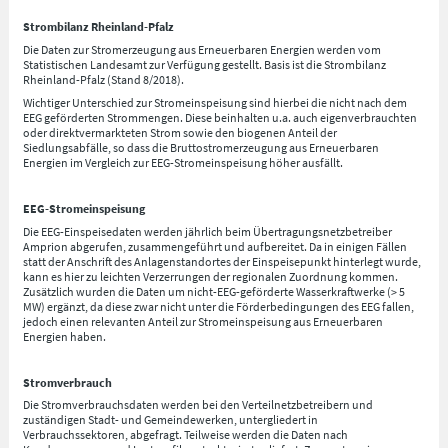
Strombilanz Rheinland-Pfalz
Die Daten zur Stromerzeugung aus Erneuerbaren Energien werden vom
Statistischen Landesamt zur Verfügung gestellt. Basis ist die Strombilanz
Rheinland-Pfalz (Stand 8/2018).
Wichtiger Unterschied zur Stromeinspeisung sind hierbei die nicht nach dem
EEG geförderten Strommengen. Diese beinhalten u.a. auch eigenverbrauchten
oder direktvermarkteten Strom sowie den biogenen Anteil der
Siedlungsabfälle, so dass die Bruttostromerzeugung aus Erneuerbaren
Energien im Vergleich zur EEG-Stromeinspeisung höher ausfällt.
EEG-Stromeinspeisung
Die EEG-Einspeisedaten werden jährlich beim Übertragungsnetzbetreiber
Amprion abgerufen, zusammengeführt und aufbereitet. Da in einigen Fällen
statt der Anschrift des Anlagenstandortes der Einspeisepunkt hinterlegt wurde,
kann es hier zu leichten Verzerrungen der regionalen Zuordnung kommen.
Zusätzlich wurden die Daten um nicht-EEG-geförderte Wasserkraftwerke (> 5
MW) ergänzt, da diese zwar nicht unter die Förderbedingungen des EEG fallen,
jedoch einen relevanten Anteil zur Stromeinspeisung aus Erneuerbaren
Energien haben.
Stromverbrauch
Die Stromverbrauchsdaten werden bei den Verteilnetzbetreibern und
zuständigen Stadt- und Gemeindewerken, untergliedert in
Verbrauchssektoren, abgefragt. Teilweise werden die Daten nach