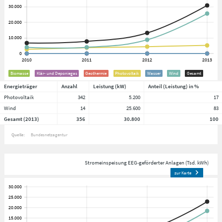
Biomasse
Klär- und Deponiegas
Geothermie
Photovoltaik
Wasser
Wind
Gesamt
Energieträger
Anzahl
Leistung (kW)
Anteil (Leistung) in %
Photovoltaik
342
5.200
17
Wind
14
25.600
83
Gesamt (2013)
356
30.800
100
Quelle:
Bundesnetzagentur
Stromeinspeisung EEG-geförderter Anlagen (Tsd. kWh)
zur Karte