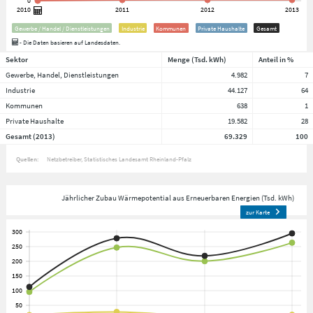
Gewerbe / Handel / Dienstleistungen
Industrie
Kommunen
Private Haushalte
Gesamt
- Die Daten basieren auf Landesdaten.
Sektor
Menge (Tsd. kWh)
Anteil in %
Gewerbe, Handel, Dienstleistungen
4.982
7
Industrie
44.127
64
Kommunen
638
1
Private Haushalte
19.582
28
Gesamt (2013)
69.329
100
Quellen:
Netzbetreiber
Statistisches Landesamt Rheinland-Pfalz
Jährlicher Zubau Wärmepotential aus Erneuerbaren Energien (Tsd. kWh)
zur Karte