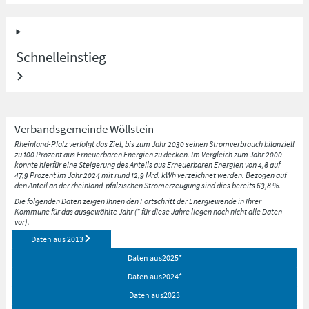
Schnelleinstieg
Verbandsgemeinde
Wöllstein
Rheinland-Pfalz verfolgt das Ziel, bis zum Jahr 2030 seinen Stromverbrauch bilanziell
zu 100 Prozent aus Erneuerbaren Energien zu decken. Im Vergleich zum Jahr 2000
konnte hierfür eine Steigerung des Anteils aus Erneuerbaren Energien von 4,8 auf
47,9 Prozent im Jahr 2024 mit rund 12,9 Mrd. kWh verzeichnet werden. Bezogen auf
den Anteil an der rheinland-pfälzischen Stromerzeugung sind dies bereits 63,8 %.
Die folgenden Daten zeigen Ihnen den Fortschritt der Energiewende in Ihrer
Kommune für das ausgewählte Jahr (* für diese Jahre liegen noch nicht alle Daten
vor).
Daten aus
2013
Daten aus
2025
*
Daten aus
2024
*
Daten aus
2023