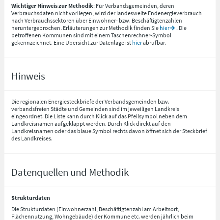
Wichtiger Hinweis zur Methodik
: Für Verbandsgemeinden, deren
Verbrauchsdaten nicht vorliegen, wird der landesweite Endenergieverbrauch
nach Verbrauchssektoren über Einwohner- bzw. Beschäftigtenzahlen
heruntergebrochen. Erläuterungen zur Methodik finden Sie
hier
. Die
betroffenen Kommunen sind mit einem Taschenrechner-Symbol
gekennzeichnet. Eine Übersicht zur Datenlage ist
hier
abrufbar.
Hinweis
Die regionalen Energiesteckbriefe der Verbandsgemeinden bzw.
verbandsfreien Städte und Gemeinden sind im jeweiligen Landkreis
eingeordnet. Die Liste kann durch Klick auf das Pfeilsymbol neben dem
Landkreisnamen aufgeklappt werden. Durch Klick direkt auf den
Landkreisnamen oder das blaue Symbol rechts davon öffnet sich der Steckbrief
des Landkreises.
Datenquellen und Methodik
Strukturdaten
Die Strukturdaten (Einwohnerzahl, Beschäftigtenzahl am Arbeitsort,
Flächennutzung, Wohngebäude) der Kommune etc. werden jährlich beim