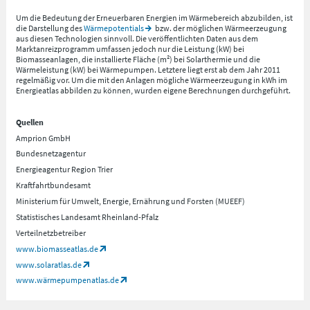
Um die Bedeutung der Erneuerbaren Energien im Wärmebereich abzubilden, ist
die Darstellung des
Wärmepotentials
bzw. der möglichen Wärmeerzeugung
aus diesen Technologien sinnvoll. Die veröffentlichten Daten aus dem
Marktanreizprogramm umfassen jedoch nur die Leistung (kW) bei
Biomasseanlagen, die installierte Fläche (m²) bei Solarthermie und die
Wärmeleistung (kW) bei Wärmepumpen. Letztere liegt erst ab dem Jahr 2011
regelmäßig vor. Um die mit den Anlagen mögliche Wärmeerzeugung in kWh im
Energieatlas abbilden zu können, wurden eigene Berechnungen durchgeführt.
Quellen
Amprion GmbH
Bundesnetzagentur
Energieagentur Region Trier
Kraftfahrtbundesamt
Ministerium für Umwelt, Energie, Ernährung und Forsten (MUEEF)
Statistisches Landesamt Rheinland-Pfalz
Verteilnetzbetreiber
www.biomasseatlas.de
www.solaratlas.de
www.wärmepumpenatlas.de