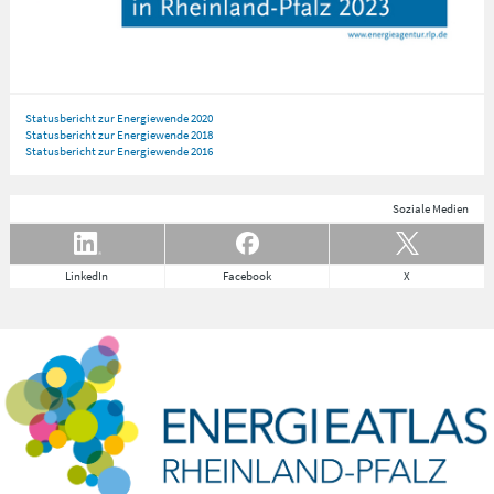
Statusbericht zur Energiewende 2020
Statusbericht zur Energiewende 2018
Statusbericht zur Energiewende 2016
Soziale Medien
LinkedIn
Facebook
X