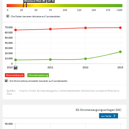
Rheinland-Pfalz
28
%
0
25
50
75
100
125
150
175
>200
- Die Daten basieren teilweise auf Landesdaten.
Stromverbrauch
Stromeinspeisung
- Die Stromverbrauchsdaten basieren auf Landesdaten.
Quellen:
Amprion GmbH
Bundesnetzagentur
Verteilnetzbetreiber
Statistisches Landesamt Rheinland-
Pfalz
EE-Stromerzeugungsanlagen (kW)
zur Karte