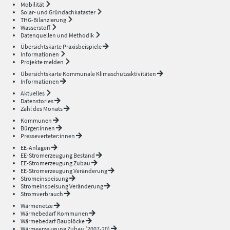
Mobilität
Solar- und Gründachkataster
THG-Bilanzierung
Wasserstoff
Datenquellen und Methodik
Übersichtskarte Praxisbeispiele
Informationen
Projekte melden
Übersichtskarte Kommunale Klimaschutzaktivitäten
Informationen
Aktuelles
Datenstories
Zahl des Monats
Kommunen
Bürger:innen
Presseverteter:innen
EE-Anlagen
EE-Stromerzeugung Bestand
EE-Stromerzeugung Zubau
EE-Stromerzeugung Veränderung
Stromeinspeisung
Stromeinspeisung Veränderung
Stromverbrauch
Wärmenetze
Wärmebedarf Kommunen
Wärmebedarf Baublöcke
Wärmeerzeugung Zubau (2007-20)