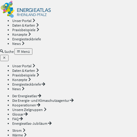
Energieatlas
—
Unser Portal
Daten & Karten
Rheinland-
Praxisbeispiele
Konzepte
Energiesteckbriefe
Pfalz
News
Suche
Menü
Unser Portal
Daten & Karten
Praxisbeispiele
Konzepte
Energiesteckbriefe
News
Der Energieatlas
Die Energie- und Klimaschutzagentur
Kooperationen
Unsere Zielgruppen
Glossar
FAQ
Energieatlas-Jubiläum
Strom
Wärme