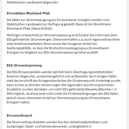
Statistischen Landesamt abgerufen.
Strombilanz Rheinland-Pfalz
Die Daten zur Stromerzeugung aus Erneuerbaren Energien werden vom
Statistischen Landesamt zur Verfügung gestellt. Basis ist die Strombilanz
Rheinland-Pfalz (Stand 8/2018).
Wichtiger Unterschied zur Stromeinspeisung sind hierbei die nicht nach dem
EEG geförderten Strommengen. Diese beinhalten u.a. auch eigenverbrauchten
oder direktvermarkteten Strom sowie den biogenen Anteil der
Siedlungsabfälle, so dass die Bruttostromerzeugung aus Erneuerbaren
Energien im Vergleich zur EEG-Stromeinspeisung höher ausfällt.
EEG-Stromeinspeisung
Die EEG-Einspeisedaten werden jährlich beim Übertragungsnetzbetreiber
Amprion abgerufen, zusammengeführt und aufbereitet. Da in einigen Fällen
statt der Anschrift des Anlagenstandortes der Einspeisepunkt hinterlegt wurde,
kann es hier zu leichten Verzerrungen der regionalen Zuordnung kommen.
Zusätzlich wurden die Daten um nicht-EEG-geförderte Wasserkraftwerke (> 5
MW) ergänzt, da diese zwar nicht unter die Förderbedingungen des EEG fallen,
jedoch einen relevanten Anteil zur Stromeinspeisung aus Erneuerbaren
Energien haben.
Stromverbrauch
Die Stromverbrauchsdaten werden bei den Verteilnetzbetreibern und
zuständigen Stadt- und Gemeindewerken, untergliedert in