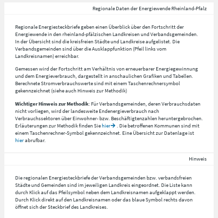
Regionale Daten der Energiewende Rheinland-Pfalz
Regionale Energiesteckbriefe geben einen Überblick über den Fortschritt der
Energiewende in den rheinland-pfälzischen Landkreisen und Verbandsgemeinden.
In der Übersicht sind die kreisfreien Städte und Landkreise aufgelistet. Die
Verbandsgemeinden sind über die Ausklappfunktion (Pfeil links vom
Landkreisnamen) erreichbar.
Gemessen wird der Fortschritt am Verhältnis von erneuerbarer Energiegewinnung
und dem Energieverbrauch, dargestellt in anschaulichen Grafiken und Tabellen.
Berechnete Stromverbrauchswerte sind mit einem Taschenrechnersymbol
gekennzeichnet (siehe auch Hinweis zur Methodik)
Wichtiger Hinweis zur Methodik
: Für Verbandsgemeinden, deren Verbrauchsdaten
nicht vorliegen, wird der landesweite Endenergieverbrauch nach
Verbrauchssektoren über Einwohner- bzw. Beschäftigtenzahlen heruntergebrochen.
Erläuterungen zur Methodik finden Sie
hier
. Die betroffenen Kommunen sind mit
einem Taschenrechner-Symbol gekennzeichnet. Eine Übersicht zur Datenlage ist
hier
abrufbar.
Hinweis
Die regionalen Energiesteckbriefe der Verbandsgemeinden bzw. verbandsfreien
Städte und Gemeinden sind im jeweiligen Landkreis eingeordnet. Die Liste kann
durch Klick auf das Pfeilsymbol neben dem Landkreisnamen aufgeklappt werden.
Durch Klick direkt auf den Landkreisnamen oder das blaue Symbol rechts davon
öffnet sich der Steckbrief des Landkreises.