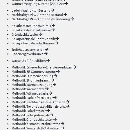
Wärmeerzeugung Summe (2007-20)
Ladeinfrastruktur Bestand
Nachhaltige Pkw-Antriebe Bestand
Nachhaltige Pkw-Antriebe Veränderung
Solarkataster Photovoltaik
Solarkataster Solarthermie
Gründachkataster
Solarpotenziale Photovoltaik
Solarpotenziale Solarthermie
Treibhausgasemission
Endenergieverbrauch
Wasserstoff-Aktivitäten
Methodik Erneuerbare-Energien-Anlagen
Methodik EE-Stromerzeugung
Methodik Stromeinspeisung
Methodik Stromverbrauch
Methodik Wärmeerzeugung
Methodik Wärmenetze
Methodik Wärmebedarfe
Methodik Ladeinfrastruktur
Methodik Nachhaltige PKW-Antriebe
Methodik Treibhausgas-Bilanzierung
Methodik Solarkataster
Methodik Solarpotenziale
Methodik Gründachkataster
Methodik Klimaschutzaktivitäten
Methodik Wasserstoff-Aktivitäten