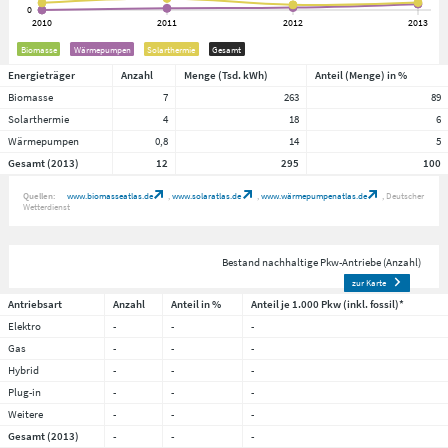
Biomasse
Wärmepumpen
Solarthermie
Gesamt
Energieträger
Anzahl
Menge (Tsd. kWh)
Anteil (Menge) in %
Biomasse
7
263
89
Solarthermie
4
18
6
Wärmepumpen
0,8
14
5
Gesamt (2013)
12
295
100
Quellen:
www.biomasseatlas.de
www.solaratlas.de
www.wärmepumpenatlas.de
Deutscher
Wetterdienst
Bestand nachhaltige Pkw-Antriebe (Anzahl)
zur Karte
Antriebsart
Anzahl
Anteil in %
Anteil je 1.000 Pkw (inkl. fossil)*
Elektro
-
-
-
Gas
-
-
-
Hybrid
-
-
-
Plug-in
-
-
-
Weitere
-
-
-
Gesamt (2013)
-
-
-