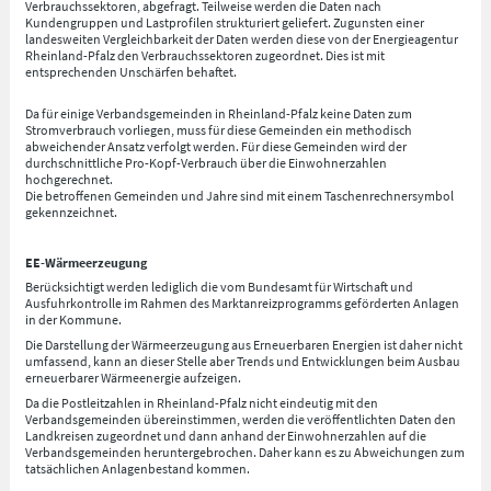
Verbrauchssektoren, abgefragt. Teilweise werden die Daten nach
Kundengruppen und Lastprofilen strukturiert geliefert. Zugunsten einer
landesweiten Vergleichbarkeit der Daten werden diese von der Energieagentur
Rheinland-Pfalz den Verbrauchssektoren zugeordnet. Dies ist mit
entsprechenden Unschärfen behaftet.
Da für einige Verbandsgemeinden in Rheinland-Pfalz keine Daten zum
Stromverbrauch vorliegen, muss für diese Gemeinden ein methodisch
abweichender Ansatz verfolgt werden. Für diese Gemeinden wird der
durchschnittliche Pro-Kopf-Verbrauch über die Einwohnerzahlen
hochgerechnet.
Die betroffenen Gemeinden und Jahre sind mit einem Taschenrechnersymbol
gekennzeichnet.
EE-Wärmeerzeugung
Berücksichtigt werden lediglich die vom Bundesamt für Wirtschaft und
Ausfuhrkontrolle im Rahmen des Marktanreizprogramms geförderten Anlagen
in der Kommune.
Die Darstellung der Wärmeerzeugung aus Erneuerbaren Energien ist daher nicht
umfassend, kann an dieser Stelle aber Trends und Entwicklungen beim Ausbau
erneuerbarer Wärmeenergie aufzeigen.
Da die Postleitzahlen in Rheinland-Pfalz nicht eindeutig mit den
Verbandsgemeinden übereinstimmen, werden die veröffentlichten Daten den
Landkreisen zugeordnet und dann anhand der Einwohnerzahlen auf die
Verbandsgemeinden heruntergebrochen. Daher kann es zu Abweichungen zum
tatsächlichen Anlagenbestand kommen.