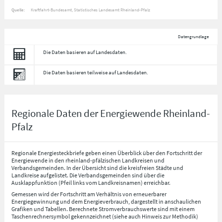
Quelle:
Kraftfahrt-Bundesamt, Statistisches Landesamt Rheinland-Pfalz
Datengrundlage
Die Daten basieren auf Landesdaten.
Die Daten basieren teilweise auf Landesdaten.
Regionale Daten der Energiewende Rheinland-
Pfalz
Regionale Energiesteckbriefe geben einen Überblick über den Fortschritt der
Energiewende in den rheinland-pfälzischen Landkreisen und
Verbandsgemeinden. In der Übersicht sind die kreisfreien Städte und
Landkreise aufgelistet. Die Verbandsgemeinden sind über die
Ausklappfunktion (Pfeil links vom Landkreisnamen) erreichbar.
Gemessen wird der Fortschritt am Verhältnis von erneuerbarer
Energiegewinnung und dem Energieverbrauch, dargestellt in anschaulichen
Grafiken und Tabellen. Berechnete Stromverbrauchswerte sind mit einem
Taschenrechnersymbol gekennzeichnet (siehe auch Hinweis zur Methodik)