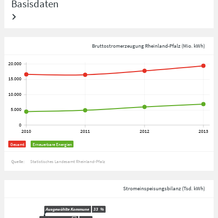
Basisdaten
Bruttostromerzeugung Rheinland-Pfalz (Mio. kWh)
Gesamt
Erneuerbare Energien
Quelle:
Statistisches Landesamt Rheinland-Pfalz
Stromeinspeisungsbilanz (Tsd. kWh)
Ausgewählte Kommune
33
%