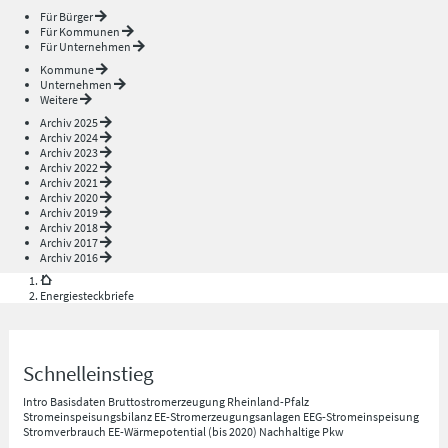
Für Bürger
Für Kommunen
Für Unternehmen
Kommune
Unternehmen
Weitere
Archiv 2025
Archiv 2024
Archiv 2023
Archiv 2022
Archiv 2021
Archiv 2020
Archiv 2019
Archiv 2018
Archiv 2017
Archiv 2016
Energiesteckbriefe
Schnelleinstieg
Intro
Basisdaten
Bruttostromerzeugung Rheinland-Pfalz
Stromeinspeisungsbilanz
EE-Stromerzeugungsanlagen
EEG-Stromeinspeisung
Stromverbrauch
EE-Wärmepotential (bis 2020)
Nachhaltige Pkw