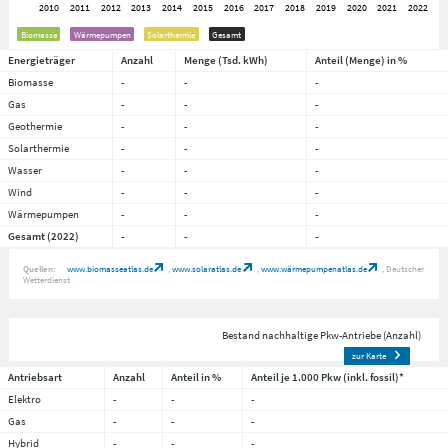
Biomasse
Wärmepumpen
Solarthermie
Gesamt
Energieträger
Anzahl
Menge (Tsd. kWh)
Anteil (Menge) in %
Biomasse
-
-
-
Gas
-
-
-
Geothermie
-
-
-
Solarthermie
-
-
-
Wasser
-
-
-
Wind
-
-
-
Wärmepumpen
-
-
-
Gesamt (2022)
-
-
-
Quellen:
www.biomasseatlas.de
www.solaratlas.de
www.wärmepumpenatlas.de
Deutscher
Wetterdienst
Bestand nachhaltige Pkw-Antriebe (Anzahl)
zur Karte
Antriebsart
Anzahl
Anteil in %
Anteil je 1.000 Pkw (inkl. fossil)*
Elektro
-
-
-
Gas
-
-
-
Hybrid
-
-
-