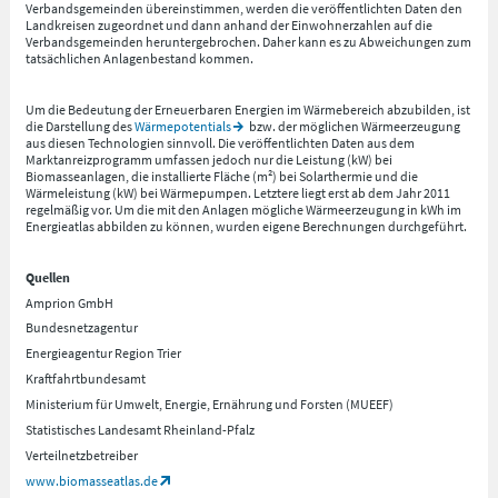
Verbandsgemeinden übereinstimmen, werden die veröffentlichten Daten den
Landkreisen zugeordnet und dann anhand der Einwohnerzahlen auf die
Verbandsgemeinden heruntergebrochen. Daher kann es zu Abweichungen zum
tatsächlichen Anlagenbestand kommen.
Um die Bedeutung der Erneuerbaren Energien im Wärmebereich abzubilden, ist
die Darstellung des
Wärmepotentials
bzw. der möglichen Wärmeerzeugung
aus diesen Technologien sinnvoll. Die veröffentlichten Daten aus dem
Marktanreizprogramm umfassen jedoch nur die Leistung (kW) bei
Biomasseanlagen, die installierte Fläche (m²) bei Solarthermie und die
Wärmeleistung (kW) bei Wärmepumpen. Letztere liegt erst ab dem Jahr 2011
regelmäßig vor. Um die mit den Anlagen mögliche Wärmeerzeugung in kWh im
Energieatlas abbilden zu können, wurden eigene Berechnungen durchgeführt.
Quellen
Amprion GmbH
Bundesnetzagentur
Energieagentur Region Trier
Kraftfahrtbundesamt
Ministerium für Umwelt, Energie, Ernährung und Forsten (MUEEF)
Statistisches Landesamt Rheinland-Pfalz
Verteilnetzbetreiber
www.biomasseatlas.de