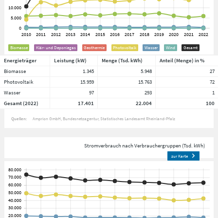
Biomasse
Klär- und Deponiegas
Geothermie
Photovoltaik
Wasser
Wind
Gesamt
Energieträger
Leistung (kW)
Menge (Tsd. kWh)
Anteil (Menge) in %
Biomasse
1.345
5.948
27
Photovoltaik
15.959
15.763
72
Wasser
97
293
1
Gesamt (2022)
17.401
22.004
100
Quellen:
Amprion GmbH
Bundesnetzagentur
Statistisches Landesamt Rheinland-Pfalz
Stromverbrauch nach Verbrauchergruppen (Tsd. kWh)
zur Karte