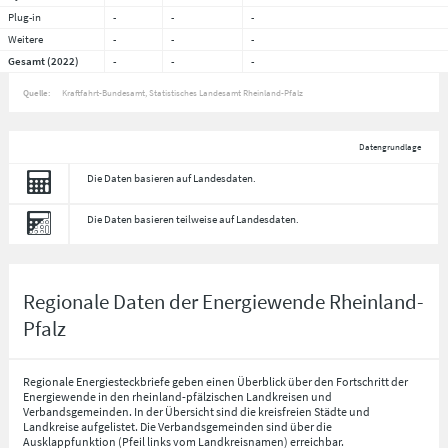
Plug-in
-
-
-
Weitere
-
-
-
Gesamt (2022)
-
-
-
Quelle:
Kraftfahrt-Bundesamt, Statistisches Landesamt Rheinland-Pfalz
Datengrundlage
Die Daten basieren auf Landesdaten.
Die Daten basieren teilweise auf Landesdaten.
Regionale Daten der Energiewende Rheinland-
Pfalz
Regionale Energiesteckbriefe geben einen Überblick über den Fortschritt der
Energiewende in den rheinland-pfälzischen Landkreisen und
Verbandsgemeinden. In der Übersicht sind die kreisfreien Städte und
Landkreise aufgelistet. Die Verbandsgemeinden sind über die
Ausklappfunktion (Pfeil links vom Landkreisnamen) erreichbar.