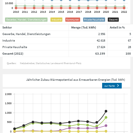
Gewerbe / Handel / Dienstleistungen
Industrie
Kommunen
Private Haushalte
Gesamt
Sektor
Menge (Tsd. kWh)
Anteil in %
Gewerbe, Handel, Dienstleistungen
2.956
5
Industrie
42.618
67
Private Haushalte
17.624
28
Gesamt (2022)
63.199
100
Quellen:
Netzbetreiber
Statistisches Landesamt Rheinland-Pfalz
Jährlicher Zubau Wärmepotential aus Erneuerbaren Energien (Tsd. kWh)
zur Karte