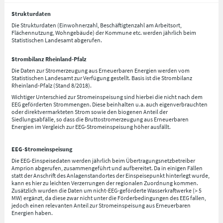
Strukturdaten
Die Strukturdaten (Einwohnerzahl, Beschäftigtenzahl am Arbeitsort,
Flächennutzung, Wohngebäude) der Kommune etc. werden jährlich beim
Statistischen Landesamt abgerufen.
Strombilanz Rheinland-Pfalz
Die Daten zur Stromerzeugung aus Erneuerbaren Energien werden vom
Statistischen Landesamt zur Verfügung gestellt. Basis ist die Strombilanz
Rheinland-Pfalz (Stand 8/2018).
Wichtiger Unterschied zur Stromeinspeisung sind hierbei die nicht nach dem
EEG geförderten Strommengen. Diese beinhalten u.a. auch eigenverbrauchten
oder direktvermarkteten Strom sowie den biogenen Anteil der
Siedlungsabfälle, so dass die Bruttostromerzeugung aus Erneuerbaren
Energien im Vergleich zur EEG-Stromeinspeisung höher ausfällt.
EEG-Stromeinspeisung
Die EEG-Einspeisedaten werden jährlich beim Übertragungsnetzbetreiber
Amprion abgerufen, zusammengeführt und aufbereitet. Da in einigen Fällen
statt der Anschrift des Anlagenstandortes der Einspeisepunkt hinterlegt wurde,
kann es hier zu leichten Verzerrungen der regionalen Zuordnung kommen.
Zusätzlich wurden die Daten um nicht-EEG-geförderte Wasserkraftwerke (> 5
MW) ergänzt, da diese zwar nicht unter die Förderbedingungen des EEG fallen,
jedoch einen relevanten Anteil zur Stromeinspeisung aus Erneuerbaren
Energien haben.