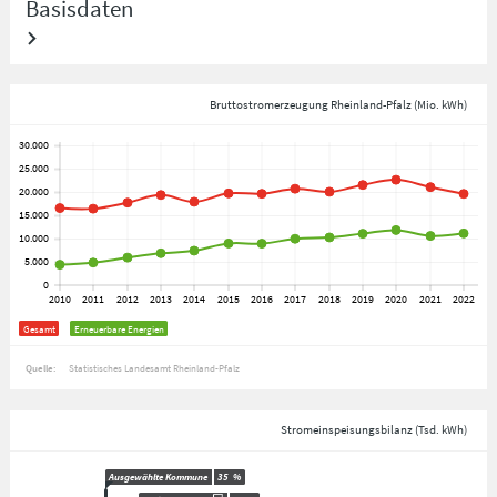
Basisdaten
Bruttostromerzeugung Rheinland-Pfalz (Mio. kWh)
Gesamt
Erneuerbare Energien
Quelle:
Statistisches Landesamt Rheinland-Pfalz
Stromeinspeisungsbilanz (Tsd. kWh)
Ausgewählte Kommune
35
%