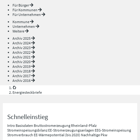
Für Bürger
Für Kommunen
Für Unternehmen
Kommune
Unternehmen
Weitere
Archiv 2025
Archiv 2024
Archiv 2023
Archiv 2022
Archiv 2021
Archiv 2020
Archiv 2019
Archiv 2018
Archiv 2017
Archiv 2016
Energiesteckbriefe
Schnelleinstieg
Intro
Basisdaten
Bruttostromerzeugung Rheinland-Pfalz
Stromeinspeisungsbilanz
EE-Stromerzeugungsanlagen
EEG-Stromeinspeisung
Stromverbrauch
EE-Wärmepotential (bis 2020)
Nachhaltige Pkw