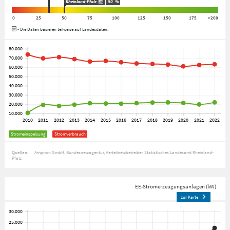
Rheinland-Pfalz
50
%
0
25
50
75
100
125
150
175
>200
- Die Daten basieren teilweise auf Landesdaten.
Stromeinspeisung
Stromverbrauch
Quellen:
Amprion GmbH
Bundesnetzagentur
Verteilnetzbetreiber
Statistisches Landesamt Rheinland-
Pfalz
EE-Stromerzeugungsanlagen (kW)
zur Karte