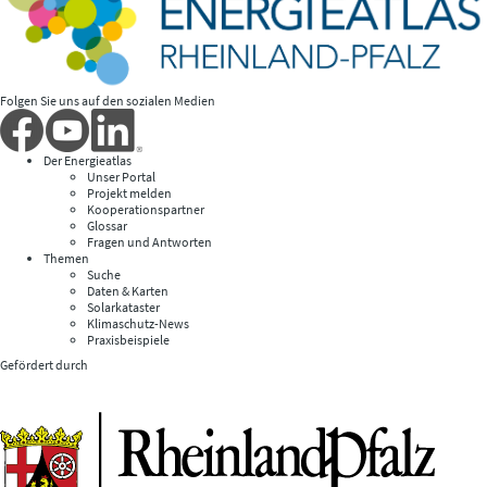
Folgen Sie uns auf den sozialen Medien
Der Energieatlas
Unser Portal
Projekt melden
Kooperationspartner
Glossar
Fragen und Antworten
Themen
Suche
Daten & Karten
Solarkataster
Klimaschutz-News
Praxisbeispiele
Gefördert durch