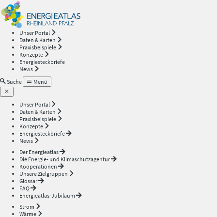
Energieatlas
—
Unser Portal
Daten & Karten
Rheinland-
Praxisbeispiele
Konzepte
Energiesteckbriefe
Pfalz
News
Suche
Menü
Unser Portal
Daten & Karten
Praxisbeispiele
Konzepte
Energiesteckbriefe
News
Der Energieatlas
Die Energie- und Klimaschutzagentur
Kooperationen
Unsere Zielgruppen
Glossar
FAQ
Energieatlas-Jubiläum
Strom
Wärme