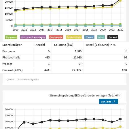
Biomasse
Klär- und Deponiegas
Geothermie
Photovoltaik
Wasser
Wind
Gesamt
Energieträger
Anzahl
Leistung (kW)
Anteil (Leistung) in %
Biomasse
5
1.345
6
Photovoltaik
435
20.930
94
Wasser
1
97
0
Gesamt (2022)
441
22.372
100
Quelle:
Bundesnetzagentur
Stromeinspeisung EEG-geförderter Anlagen (Tsd. kWh)
zur Karte