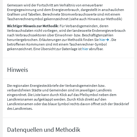
Gemessen wird der Fortschritt am Verhältnis von erneuerbarer
Energiegewinnung und dem Energieverbrauch, dargestellt in anschaulichen
Grafiken und Tabellen. Berechnete Stromverbrauchswerte sind mit einem
Taschenrechnersymbol gekennzeichnet (siehe auch Hinweis zur Methodik)
Wichtiger Hinweis zur Methodik
: Für Verbandsgemeinden, deren
Verbrauchsdaten nicht vorliegen, wird der landesweite Endenergieverbrauch
nach Verbrauchssektoren über Einwohner- bzw. Beschäftigtenzahlen
heruntergebrochen. Erläuterungen zur Methodik finden Sie
hier
. Die
betroffenen Kommunen sind mit einem Taschenrechner-Symbol
gekennzeichnet. Eine Übersicht zur Datenlage ist
hier
abrufbar.
Hinweis
Die regionalen Energiesteckbriefe der Verbandsgemeinden bzw.
verbandsfreien Städte und Gemeinden sind im jeweiligen Landkreis
eingeordnet. Die Liste kann durch Klick auf das Pfeilsymbol neben dem
Landkreisnamen aufgeklappt werden. Durch Klick direkt auf den
Landkreisnamen oder das blaue Symbol rechts davon öffnet sich der Steckbrief
des Landkreises.
Datenquellen und Methodik