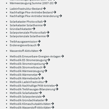
Wärmeerzeugung Summe (2007-20)
Ladeinfrastruktur Bestand
Nachhaltige Pkw-Antriebe Bestand
Nachhaltige Pkw-Antriebe Veränderung
Solarkataster Photovoltaik
Solarkataster Solarthermie
Gründachkataster
Solarpotenziale Photovoltaik
Solarpotenziale Solarthermie
Treibhausgasemission
Endenergieverbrauch
Wasserstoff-Aktivitäten
Methodik Erneuerbare-Energien-Anlagen
Methodik EE-Stromerzeugung
Methodik Stromeinspeisung
Methodik Stromverbrauch
Methodik Wärmeerzeugung
Methodik Wärmenetze
Methodik Wärmebedarfe
Methodik Ladeinfrastruktur
Methodik Nachhaltige PKW-Antriebe
Methodik Treibhausgas-Bilanzierung
Methodik Solarkataster
Methodik Solarpotenziale
Methodik Gründachkataster
Methodik Klimaschutzaktivitäten
Methodik Wasserstoff-Aktivitäten