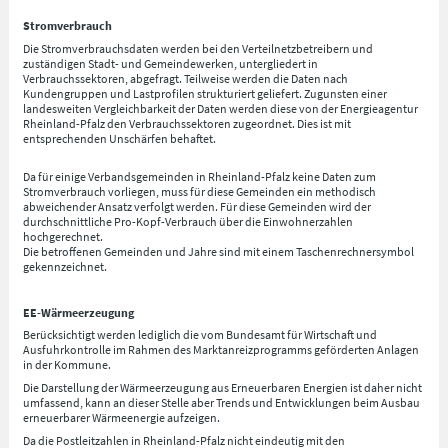
Stromverbrauch
Die Stromverbrauchsdaten werden bei den Verteilnetzbetreibern und
zuständigen Stadt- und Gemeindewerken, untergliedert in
Verbrauchssektoren, abgefragt. Teilweise werden die Daten nach
Kundengruppen und Lastprofilen strukturiert geliefert. Zugunsten einer
landesweiten Vergleichbarkeit der Daten werden diese von der Energieagentur
Rheinland-Pfalz den Verbrauchssektoren zugeordnet. Dies ist mit
entsprechenden Unschärfen behaftet.
Da für einige Verbandsgemeinden in Rheinland-Pfalz keine Daten zum
Stromverbrauch vorliegen, muss für diese Gemeinden ein methodisch
abweichender Ansatz verfolgt werden. Für diese Gemeinden wird der
durchschnittliche Pro-Kopf-Verbrauch über die Einwohnerzahlen
hochgerechnet.
Die betroffenen Gemeinden und Jahre sind mit einem Taschenrechnersymbol
gekennzeichnet.
EE-Wärmeerzeugung
Berücksichtigt werden lediglich die vom Bundesamt für Wirtschaft und
Ausfuhrkontrolle im Rahmen des Marktanreizprogramms geförderten Anlagen
in der Kommune.
Die Darstellung der Wärmeerzeugung aus Erneuerbaren Energien ist daher nicht
umfassend, kann an dieser Stelle aber Trends und Entwicklungen beim Ausbau
erneuerbarer Wärmeenergie aufzeigen.
Da die Postleitzahlen in Rheinland-Pfalz nicht eindeutig mit den