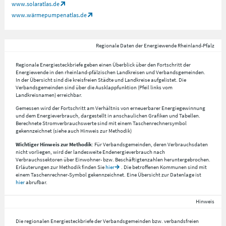
www.solaratlas.de
www.wärmepumpenatlas.de
Regionale Daten der Energiewende Rheinland-Pfalz
Regionale Energiesteckbriefe geben einen Überblick über den Fortschritt der
Energiewende in den rheinland-pfälzischen Landkreisen und Verbandsgemeinden.
In der Übersicht sind die kreisfreien Städte und Landkreise aufgelistet. Die
Verbandsgemeinden sind über die Ausklappfunktion (Pfeil links vom
Landkreisnamen) erreichbar.
Gemessen wird der Fortschritt am Verhältnis von erneuerbarer Energiegewinnung
und dem Energieverbrauch, dargestellt in anschaulichen Grafiken und Tabellen.
Berechnete Stromverbrauchswerte sind mit einem Taschenrechnersymbol
gekennzeichnet (siehe auch Hinweis zur Methodik)
Wichtiger Hinweis zur Methodik
: Für Verbandsgemeinden, deren Verbrauchsdaten
nicht vorliegen, wird der landesweite Endenergieverbrauch nach
Verbrauchssektoren über Einwohner- bzw. Beschäftigtenzahlen heruntergebrochen.
Erläuterungen zur Methodik finden Sie
hier
. Die betroffenen Kommunen sind mit
einem Taschenrechner-Symbol gekennzeichnet. Eine Übersicht zur Datenlage ist
hier
abrufbar.
Hinweis
Die regionalen Energiesteckbriefe der Verbandsgemeinden bzw. verbandsfreien