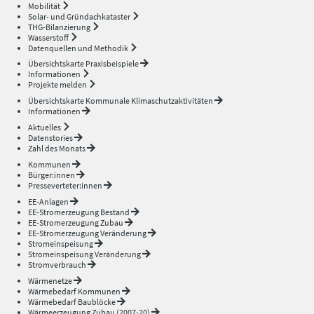
Mobilität
Solar- und Gründachkataster
THG-Bilanzierung
Wasserstoff
Datenquellen und Methodik
Übersichtskarte Praxisbeispiele
Informationen
Projekte melden
Übersichtskarte Kommunale Klimaschutzaktivitäten
Informationen
Aktuelles
Datenstories
Zahl des Monats
Kommunen
Bürger:innen
Presseverteter:innen
EE-Anlagen
EE-Stromerzeugung Bestand
EE-Stromerzeugung Zubau
EE-Stromerzeugung Veränderung
Stromeinspeisung
Stromeinspeisung Veränderung
Stromverbrauch
Wärmenetze
Wärmebedarf Kommunen
Wärmebedarf Baublöcke
Wärmeerzeugung Zubau (2007-20)