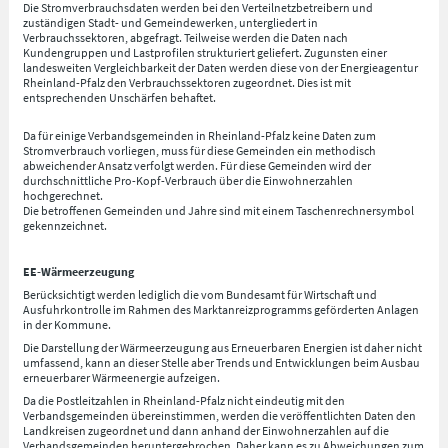
Die Stromverbrauchsdaten werden bei den Verteilnetzbetreibern und
zuständigen Stadt- und Gemeindewerken, untergliedert in
Verbrauchssektoren, abgefragt. Teilweise werden die Daten nach
Kundengruppen und Lastprofilen strukturiert geliefert. Zugunsten einer
landesweiten Vergleichbarkeit der Daten werden diese von der Energieagentur
Rheinland-Pfalz den Verbrauchssektoren zugeordnet. Dies ist mit
entsprechenden Unschärfen behaftet.
Da für einige Verbandsgemeinden in Rheinland-Pfalz keine Daten zum
Stromverbrauch vorliegen, muss für diese Gemeinden ein methodisch
abweichender Ansatz verfolgt werden. Für diese Gemeinden wird der
durchschnittliche Pro-Kopf-Verbrauch über die Einwohnerzahlen
hochgerechnet.
Die betroffenen Gemeinden und Jahre sind mit einem Taschenrechnersymbol
gekennzeichnet.
EE-Wärmeerzeugung
Berücksichtigt werden lediglich die vom Bundesamt für Wirtschaft und
Ausfuhrkontrolle im Rahmen des Marktanreizprogramms geförderten Anlagen
in der Kommune.
Die Darstellung der Wärmeerzeugung aus Erneuerbaren Energien ist daher nicht
umfassend, kann an dieser Stelle aber Trends und Entwicklungen beim Ausbau
erneuerbarer Wärmeenergie aufzeigen.
Da die Postleitzahlen in Rheinland-Pfalz nicht eindeutig mit den
Verbandsgemeinden übereinstimmen, werden die veröffentlichten Daten den
Landkreisen zugeordnet und dann anhand der Einwohnerzahlen auf die
Verbandsgemeinden heruntergebrochen. Daher kann es zu Abweichungen zum