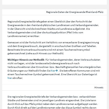
Regionale Daten der Energiewende Rheinland-Pfalz
Regionale Energiesteckbriefe geben einen Überblick über den Fortschritt der
Energiewende in den rheinland-pfälzischen Landkreisen und Verbandsgemeinden.
In der Übersicht sind die kreisfreien Städte und Landkreise aufgelistet. Die
Verbandsgemeinden sind über die Ausklappfunktion (Pfeil links vom
Landkreisnamen) erreichbar.
Gemessen wird der Fortschritt am Verhältnis von erneuerbarer Energiegewinnung
und dem Energieverbrauch, dargestellt in anschaulichen Grafiken und Tabellen.
Berechnete Stromverbrauchswerte sind mit einem Taschenrechnersymbol
gekennzeichnet (siehe auch Hinweis zur Methodik)
Wichtiger Hinweis zur Methodik
: Für Verbandsgemeinden, deren Verbrauchsdaten
nicht vorliegen, wird der landesweite Endenergieverbrauch nach
Verbrauchssektoren über Einwohner- bzw. Beschäftigtenzahlen heruntergebrochen.
Erläuterungen zur Methodik finden Sie
hier
. Die betroffenen Kommunen sind mit
einem Taschenrechner-Symbol gekennzeichnet. Eine Übersicht zur Datenlage ist
hier
abrufbar.
Hinweis
Die regionalen Energiesteckbriefe der Verbandsgemeinden bzw. verbandsfreien
Städte und Gemeinden sind im jeweiligen Landkreis eingeordnet. Die Liste kann
durch Klick auf das Pfeilsymbol neben dem Landkreisnamen aufgeklappt werden.
Durch Klick direkt auf den Landkreisnamen oder das blaue Symbol rechts davon