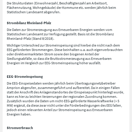
Die Strukturdaten (Einwohnerzahl, Beschäftigtenzahl am Arbeitsort,
Flächennutzung, Wohngebäude) der Kommune etc. werden jährlich beim
Statistischen Landesamt abgerufen.
Strombilanz Rheinland-Pfalz
Die Daten zur Stromerzeugung aus Erneuerbaren Energien werden vom
Statistischen Landesamt zur Verfügung gestellt. Basis ist die Strombilanz
Rheinland-Pfalz (Stand 8/2018).
Wichtiger Unterschied zur Stromeinspeisung sind hierbei die nicht nach dem
EEG geförderten Strommengen. Diese beinhalten u.a. auch eigenverbrauchten
oder direktvermarkteten Strom sowie den biogenen Anteil der
Siedlungsabfälle, so dass die Bruttostromerzeugung aus Erneuerbaren
Energien im Vergleich zur EEG-Stromeinspeisung höher ausfällt.
EEG-Stromeinspeisung
Die EEG-Einspeisedaten werden jährlich beim Übertragungsnetzbetreiber
Amprion abgerufen, zusammengeführt und aufbereitet. Da in einigen Fällen
statt der Anschrift des Anlagenstandortes der Einspeisepunkt hinterlegt wurde,
kann es hier zu leichten Verzerrungen der regionalen Zuordnung kommen.
Zusätzlich wurden die Daten um nicht-EEG-geförderte Wasserkraftwerke (> 5
MW) ergänzt, da diese zwar nicht unter die Förderbedingungen des EEG fallen,
jedoch einen relevanten Anteil zur Stromeinspeisung aus Erneuerbaren
Energien haben.
Stromverbrauch