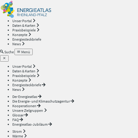
Energieatlas
—
Unser Portal
Daten & Karten
Rheinland-
Praxisbeispiele
Konzepte
Energiesteckbriefe
Pfalz
News
Suche
Menü
Unser Portal
Daten & Karten
Praxisbeispiele
Konzepte
Energiesteckbriefe
News
Der Energieatlas
Die Energie- und Klimaschutzagentur
Kooperationen
Unsere Zielgruppen
Glossar
FAQ
Energieatlas-Jubiläum
Strom
Wärme