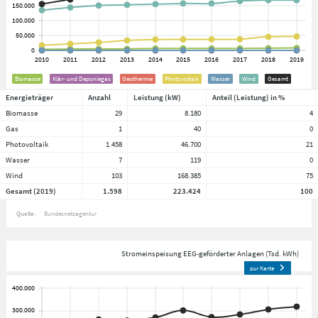
Biomasse
Klär- und Deponiegas
Geothermie
Photovoltaik
Wasser
Wind
Gesamt
Energieträger
Anzahl
Leistung (kW)
Anteil (Leistung) in %
Biomasse
29
8.180
4
Gas
1
40
0
Photovoltaik
1.458
46.700
21
Wasser
7
119
0
Wind
103
168.385
75
Gesamt (2019)
1.598
223.424
100
Quelle:
Bundesnetzagentur
Stromeinspeisung EEG-geförderter Anlagen (Tsd. kWh)
zur Karte