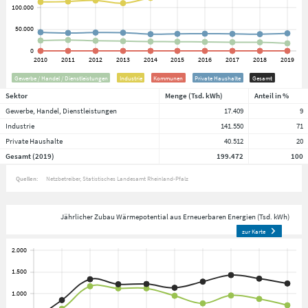
Gewerbe / Handel / Dienstleistungen
Industrie
Kommunen
Private Haushalte
Gesamt
Sektor
Menge (Tsd. kWh)
Anteil in %
Gewerbe, Handel, Dienstleistungen
17.409
9
Industrie
141.550
71
Private Haushalte
40.512
20
Gesamt (2019)
199.472
100
Quellen:
Netzbetreiber
Statistisches Landesamt Rheinland-Pfalz
Jährlicher Zubau Wärmepotential aus Erneuerbaren Energien (Tsd. kWh)
zur Karte