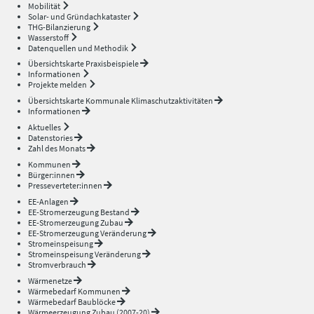
Mobilität
Solar- und Gründachkataster
THG-Bilanzierung
Wasserstoff
Datenquellen und Methodik
Übersichtskarte Praxisbeispiele
Informationen
Projekte melden
Übersichtskarte Kommunale Klimaschutzaktivitäten
Informationen
Aktuelles
Datenstories
Zahl des Monats
Kommunen
Bürger:innen
Presseverteter:innen
EE-Anlagen
EE-Stromerzeugung Bestand
EE-Stromerzeugung Zubau
EE-Stromerzeugung Veränderung
Stromeinspeisung
Stromeinspeisung Veränderung
Stromverbrauch
Wärmenetze
Wärmebedarf Kommunen
Wärmebedarf Baublöcke
Wärmeerzeugung Zubau (2007-20)