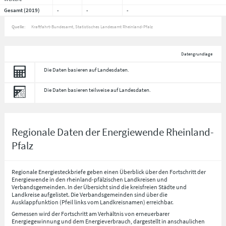
Gesamt (2019)
-
-
-
Quelle:
Kraftfahrt-Bundesamt, Statistisches Landesamt Rheinland-Pfalz
Datengrundlage
Die Daten basieren auf Landesdaten.
Die Daten basieren teilweise auf Landesdaten.
Regionale Daten der Energiewende Rheinland-
Pfalz
Regionale Energiesteckbriefe geben einen Überblick über den Fortschritt der
Energiewende in den rheinland-pfälzischen Landkreisen und
Verbandsgemeinden. In der Übersicht sind die kreisfreien Städte und
Landkreise aufgelistet. Die Verbandsgemeinden sind über die
Ausklappfunktion (Pfeil links vom Landkreisnamen) erreichbar.
Gemessen wird der Fortschritt am Verhältnis von erneuerbarer
Energiegewinnung und dem Energieverbrauch, dargestellt in anschaulichen