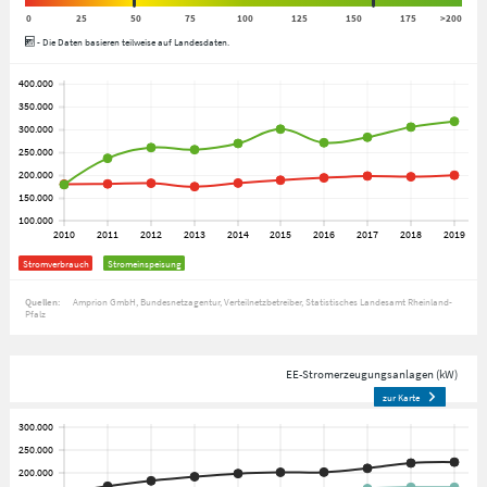
0
25
50
75
100
125
150
175
>200
- Die Daten basieren teilweise auf Landesdaten.
Stromverbrauch
Stromeinspeisung
Quellen:
Amprion GmbH
Bundesnetzagentur
Verteilnetzbetreiber
Statistisches Landesamt Rheinland-
Pfalz
EE-Stromerzeugungsanlagen (kW)
zur Karte