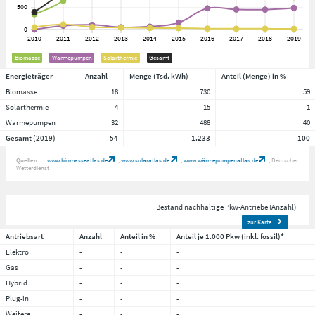
Biomasse
Wärmepumpen
Solarthermie
Gesamt
Energieträger
Anzahl
Menge (Tsd. kWh)
Anteil (Menge) in %
Biomasse
18
730
59
Solarthermie
4
15
1
Wärmepumpen
32
488
40
Gesamt (2019)
54
1.233
100
Quellen:
www.biomasseatlas.de
www.solaratlas.de
www.wärmepumpenatlas.de
Deutscher
Wetterdienst
Bestand nachhaltige Pkw-Antriebe (Anzahl)
zur Karte
Antriebsart
Anzahl
Anteil in %
Anteil je 1.000 Pkw (inkl. fossil)*
Elektro
-
-
-
Gas
-
-
-
Hybrid
-
-
-
Plug-in
-
-
-
Weitere
-
-
-