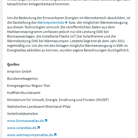
tatsächlichen Anlagenbestand kommen.
Um die Bedeutung der Erneuerbaren Energien im Wärmebereich abzubilden, ist
die Darstellung des
Wärmepotentials
bzw. der möglichen Wärmeerzeugung
aus diesen Technologien sinnvoll. Die veröffentlichten Daten aus dem
Marktanreizprogramm umfassen jedoch nur die Leistung (kW) bei
Biomasseanlagen, die installierte Fläche (m²) bei Solarthermie und die
Wärmeleistung (kW) bei Wärmepumpen. Letztere liegt erst ab dem Jahr 2011
regelmäßig vor. Um die mit den Anlagen mögliche Wärmeerzeugung in kWh im
Energieatlas abbilden zu können, wurden eigene Berechnungen durchgeführt.
Quellen
Amprion GmbH
Bundesnetzagentur
Energieagentur Region Trier
Kraftfahrtbundesamt
Ministerium für Umwelt, Energie, Ernährung und Forsten (MUEEF)
Statistisches Landesamt Rheinland-Pfalz
Verteilnetzbetreiber
www.biomasseatlas.de
www.solaratlas.de
www.wärmepumpenatlas.de