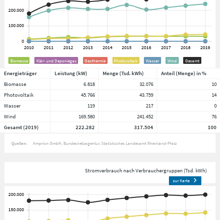
Biomasse
Klär- und Deponiegas
Geothermie
Photovoltaik
Wasser
Wind
Gesamt
Energieträger
Leistung (kW)
Menge (Tsd. kWh)
Anteil (Menge) in %
Biomasse
6.818
32.076
10
Photovoltaik
45.766
43.759
14
Wasser
119
217
0
Wind
169.580
241.452
76
Gesamt (2019)
222.282
317.504
100
Quellen:
Amprion GmbH
Bundesnetzagentur
Statistisches Landesamt Rheinland-Pfalz
Stromverbrauch nach Verbrauchergruppen (Tsd. kWh)
zur Karte