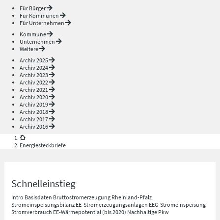
Für Bürger
Für Kommunen
Für Unternehmen
Kommune
Unternehmen
Weitere
Archiv 2025
Archiv 2024
Archiv 2023
Archiv 2022
Archiv 2021
Archiv 2020
Archiv 2019
Archiv 2018
Archiv 2017
Archiv 2016
Energiesteckbriefe
Schnelleinstieg
Intro
Basisdaten
Bruttostromerzeugung Rheinland-Pfalz
Stromeinspeisungsbilanz
EE-Stromerzeugungsanlagen
EEG-Stromeinspeisung
Stromverbrauch
EE-Wärmepotential (bis 2020)
Nachhaltige Pkw