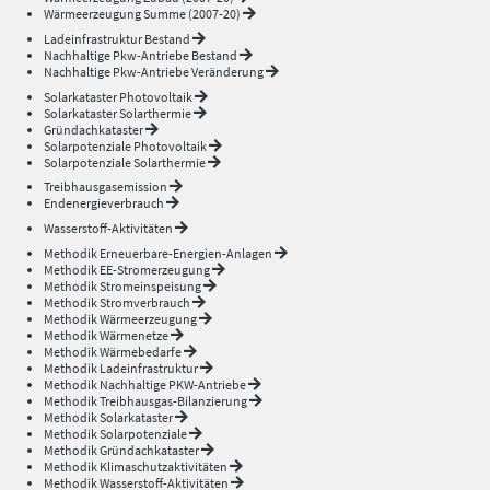
Wärmeerzeugung Summe (2007-20)
Ladeinfrastruktur Bestand
Nachhaltige Pkw-Antriebe Bestand
Nachhaltige Pkw-Antriebe Veränderung
Solarkataster Photovoltaik
Solarkataster Solarthermie
Gründachkataster
Solarpotenziale Photovoltaik
Solarpotenziale Solarthermie
Treibhausgasemission
Endenergieverbrauch
Wasserstoff-Aktivitäten
Methodik Erneuerbare-Energien-Anlagen
Methodik EE-Stromerzeugung
Methodik Stromeinspeisung
Methodik Stromverbrauch
Methodik Wärmeerzeugung
Methodik Wärmenetze
Methodik Wärmebedarfe
Methodik Ladeinfrastruktur
Methodik Nachhaltige PKW-Antriebe
Methodik Treibhausgas-Bilanzierung
Methodik Solarkataster
Methodik Solarpotenziale
Methodik Gründachkataster
Methodik Klimaschutzaktivitäten
Methodik Wasserstoff-Aktivitäten