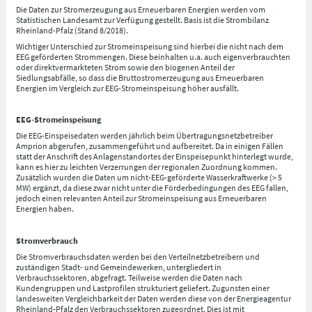
Die Daten zur Stromerzeugung aus Erneuerbaren Energien werden vom
Statistischen Landesamt zur Verfügung gestellt. Basis ist die Strombilanz
Rheinland-Pfalz (Stand 8/2018).
Wichtiger Unterschied zur Stromeinspeisung sind hierbei die nicht nach dem
EEG geförderten Strommengen. Diese beinhalten u.a. auch eigenverbrauchten
oder direktvermarkteten Strom sowie den biogenen Anteil der
Siedlungsabfälle, so dass die Bruttostromerzeugung aus Erneuerbaren
Energien im Vergleich zur EEG-Stromeinspeisung höher ausfällt.
EEG-Stromeinspeisung
Die EEG-Einspeisedaten werden jährlich beim Übertragungsnetzbetreiber
Amprion abgerufen, zusammengeführt und aufbereitet. Da in einigen Fällen
statt der Anschrift des Anlagenstandortes der Einspeisepunkt hinterlegt wurde,
kann es hier zu leichten Verzerrungen der regionalen Zuordnung kommen.
Zusätzlich wurden die Daten um nicht-EEG-geförderte Wasserkraftwerke (> 5
MW) ergänzt, da diese zwar nicht unter die Förderbedingungen des EEG fallen,
jedoch einen relevanten Anteil zur Stromeinspeisung aus Erneuerbaren
Energien haben.
Stromverbrauch
Die Stromverbrauchsdaten werden bei den Verteilnetzbetreibern und
zuständigen Stadt- und Gemeindewerken, untergliedert in
Verbrauchssektoren, abgefragt. Teilweise werden die Daten nach
Kundengruppen und Lastprofilen strukturiert geliefert. Zugunsten einer
landesweiten Vergleichbarkeit der Daten werden diese von der Energieagentur
Rheinland-Pfalz den Verbrauchssektoren zugeordnet. Dies ist mit