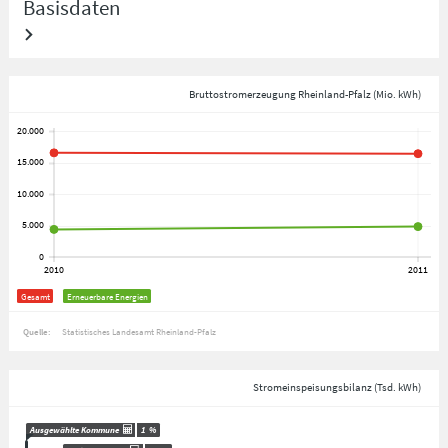
Basisdaten
Bruttostromerzeugung Rheinland-Pfalz (Mio. kWh)
Gesamt
Erneuerbare Energien
Quelle:
Statistisches Landesamt Rheinland-Pfalz
Stromeinspeisungsbilanz (Tsd. kWh)
Ausgewählte Kommune
1
%