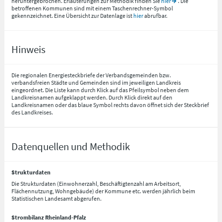
heruntergebrochen. Erläuterungen zur Methodik finden Sie
hier
. Die
betroffenen Kommunen sind mit einem Taschenrechner-Symbol
gekennzeichnet. Eine Übersicht zur Datenlage ist
hier
abrufbar.
Hinweis
Die regionalen Energiesteckbriefe der Verbandsgemeinden bzw.
verbandsfreien Städte und Gemeinden sind im jeweiligen Landkreis
eingeordnet. Die Liste kann durch Klick auf das Pfeilsymbol neben dem
Landkreisnamen aufgeklappt werden. Durch Klick direkt auf den
Landkreisnamen oder das blaue Symbol rechts davon öffnet sich der Steckbrief
des Landkreises.
Datenquellen und Methodik
Strukturdaten
Die Strukturdaten (Einwohnerzahl, Beschäftigtenzahl am Arbeitsort,
Flächennutzung, Wohngebäude) der Kommune etc. werden jährlich beim
Statistischen Landesamt abgerufen.
Strombilanz Rheinland-Pfalz