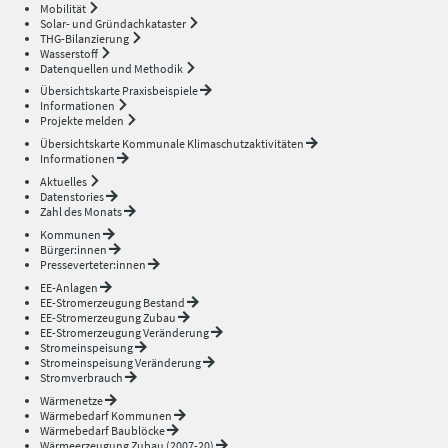
Mobilität
Solar- und Gründachkataster
THG-Bilanzierung
Wasserstoff
Datenquellen und Methodik
Übersichtskarte Praxisbeispiele
Informationen
Projekte melden
Übersichtskarte Kommunale Klimaschutzaktivitäten
Informationen
Aktuelles
Datenstories
Zahl des Monats
Kommunen
Bürger:innen
Presseverteter:innen
EE-Anlagen
EE-Stromerzeugung Bestand
EE-Stromerzeugung Zubau
EE-Stromerzeugung Veränderung
Stromeinspeisung
Stromeinspeisung Veränderung
Stromverbrauch
Wärmenetze
Wärmebedarf Kommunen
Wärmebedarf Baublöcke
Wärmeerzeugung Zubau (2007-20)