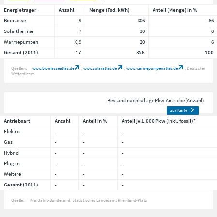
Energieträger
Anzahl
Menge (Tsd. kWh)
Anteil (Menge) in %
Biomasse
9
306
86
Solarthermie
7
30
8
Wärmepumpen
0,9
20
6
Gesamt (2011)
17
356
100
Quellen:
www.biomasseatlas.de
www.solaratlas.de
www.wärmepumpenatlas.de
Deutscher
Wetterdienst
Bestand nachhaltige Pkw-Antriebe (Anzahl)
zur Karte
Antriebsart
Anzahl
Anteil in %
Anteil je 1.000 Pkw (inkl. fossil)*
Elektro
-
-
-
Gas
-
-
-
Hybrid
-
-
-
Plug-in
-
-
-
Weitere
-
-
-
Gesamt (2011)
-
-
-
Quelle:
Kraftfahrt-Bundesamt, Statistisches Landesamt Rheinland-Pfalz