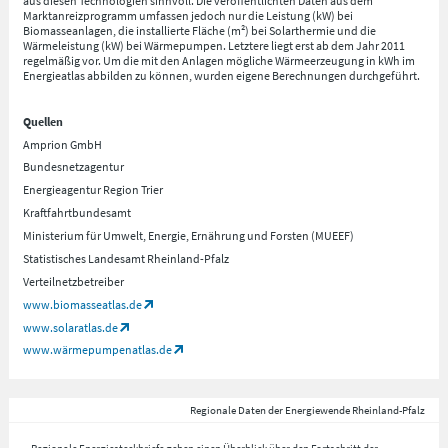
aus diesen Technologien sinnvoll. Die veröffentlichten Daten aus dem
Marktanreizprogramm umfassen jedoch nur die Leistung (kW) bei
Biomasseanlagen, die installierte Fläche (m²) bei Solarthermie und die
Wärmeleistung (kW) bei Wärmepumpen. Letztere liegt erst ab dem Jahr 2011
regelmäßig vor. Um die mit den Anlagen mögliche Wärmeerzeugung in kWh im
Energieatlas abbilden zu können, wurden eigene Berechnungen durchgeführt.
Quellen
Amprion GmbH
Bundesnetzagentur
Energieagentur Region Trier
Kraftfahrtbundesamt
Ministerium für Umwelt, Energie, Ernährung und Forsten (MUEEF)
Statistisches Landesamt Rheinland-Pfalz
Verteilnetzbetreiber
www.biomasseatlas.de
www.solaratlas.de
www.wärmepumpenatlas.de
Regionale Daten der Energiewende Rheinland-Pfalz