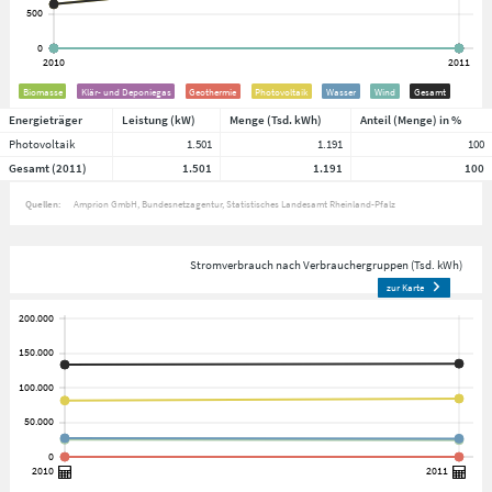
Biomasse
Klär- und Deponiegas
Geothermie
Photovoltaik
Wasser
Wind
Gesamt
Energieträger
Leistung (kW)
Menge (Tsd. kWh)
Anteil (Menge) in %
Photovoltaik
1.501
1.191
100
Gesamt (2011)
1.501
1.191
100
Quellen:
Amprion GmbH
Bundesnetzagentur
Statistisches Landesamt Rheinland-Pfalz
Stromverbrauch nach Verbrauchergruppen (Tsd. kWh)
zur Karte