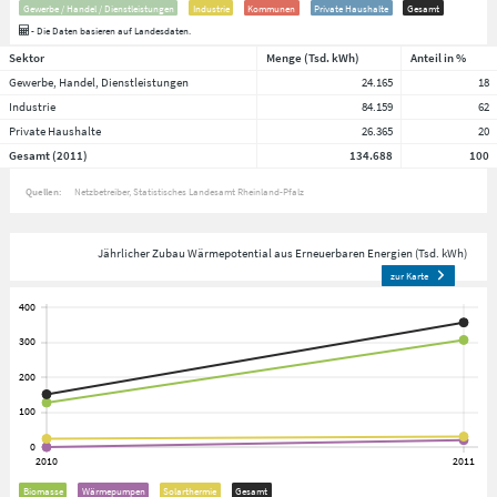
Gewerbe / Handel / Dienstleistungen
Industrie
Kommunen
Private Haushalte
Gesamt
- Die Daten basieren auf Landesdaten.
Sektor
Menge (Tsd. kWh)
Anteil in %
Gewerbe, Handel, Dienstleistungen
24.165
18
Industrie
84.159
62
Private Haushalte
26.365
20
Gesamt (2011)
134.688
100
Quellen:
Netzbetreiber
Statistisches Landesamt Rheinland-Pfalz
Jährlicher Zubau Wärmepotential aus Erneuerbaren Energien (Tsd. kWh)
zur Karte
Biomasse
Wärmepumpen
Solarthermie
Gesamt