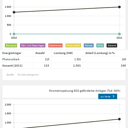
Biomasse
Klär- und Deponiegas
Geothermie
Photovoltaik
Wasser
Wind
Gesamt
Energieträger
Anzahl
Leistung (kW)
Anteil (Leistung) in %
Photovoltaik
115
1.501
100
Gesamt (2011)
115
1.501
100
Quelle:
Bundesnetzagentur
Stromeinspeisung EEG-geförderter Anlagen (Tsd. kWh)
zur Karte