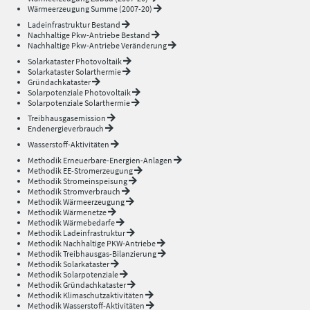
Wärmeerzeugung Summe (2007-20)
Ladeinfrastruktur Bestand
Nachhaltige Pkw-Antriebe Bestand
Nachhaltige Pkw-Antriebe Veränderung
Solarkataster Photovoltaik
Solarkataster Solarthermie
Gründachkataster
Solarpotenziale Photovoltaik
Solarpotenziale Solarthermie
Treibhausgasemission
Endenergieverbrauch
Wasserstoff-Aktivitäten
Methodik Erneuerbare-Energien-Anlagen
Methodik EE-Stromerzeugung
Methodik Stromeinspeisung
Methodik Stromverbrauch
Methodik Wärmeerzeugung
Methodik Wärmenetze
Methodik Wärmebedarfe
Methodik Ladeinfrastruktur
Methodik Nachhaltige PKW-Antriebe
Methodik Treibhausgas-Bilanzierung
Methodik Solarkataster
Methodik Solarpotenziale
Methodik Gründachkataster
Methodik Klimaschutzaktivitäten
Methodik Wasserstoff-Aktivitäten