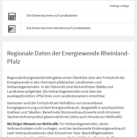
Datengrundlage
Die Daten basieren auf Landesdaten.
Die Daten basieren teilweise auf Landesdaten.
Regionale Daten der Energiewende Rheinland-
Pfalz
Regionale Energiesteckbriefe geben einen Überblick über den Fortschritt der
Energiewende in den rheinland-pfälzischen Landkreisen und
Verbandsgemeinden. In der Übersicht sind die kreisfreien Städte und
Landkreise aufgelistet. Die Verbandsgemeinden sind über die
Ausklappfunktion (Pfeil links vom Landkreisnamen) erreichbar.
Gemessen wird der Fortschritt am Verhältnis von erneuerbarer
Energiegewinnung und dem Energieverbrauch, dargestellt in anschaulichen
Grafiken und Tabellen. Berechnete Stromverbrauchswerte sind mit einem
Taschenrechnersymbol gekennzeichnet (siehe auch Hinweis zur Methodik)
Wichtiger Hinweis zur Methodik
: Für Verbandsgemeinden, deren
Verbrauchsdaten nicht vorliegen, wird der landesweite Endenergieverbrauch
nach Verbrauchssektoren über Einwohner- bzw. Beschäftigtenzahlen