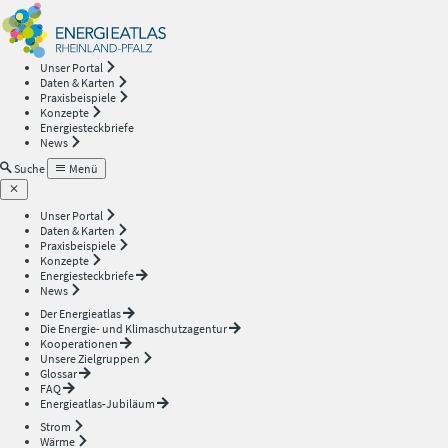
Energieatlas
—
Unser Portal
Daten & Karten
Rheinland-
Praxisbeispiele
Konzepte
Energiesteckbriefe
Pfalz
News
Suche
Menü
Unser Portal
Daten & Karten
Praxisbeispiele
Konzepte
Energiesteckbriefe
News
Der Energieatlas
Die Energie- und Klimaschutzagentur
Kooperationen
Unsere Zielgruppen
Glossar
FAQ
Energieatlas-Jubiläum
Strom
Wärme