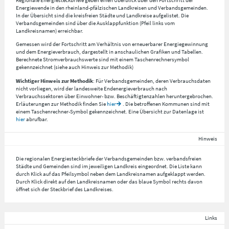
Regionale Energiesteckbriefe geben einen Überblick über den Fortschritt der
Energiewende in den rheinland-pfälzischen Landkreisen und Verbandsgemeinden.
In der Übersicht sind die kreisfreien Städte und Landkreise aufgelistet. Die
Verbandsgemeinden sind über die Ausklappfunktion (Pfeil links vom
Landkreisnamen) erreichbar.
Gemessen wird der Fortschritt am Verhältnis von erneuerbarer Energiegewinnung
und dem Energieverbrauch, dargestellt in anschaulichen Grafiken und Tabellen.
Berechnete Stromverbrauchswerte sind mit einem Taschenrechnersymbol
gekennzeichnet (siehe auch Hinweis zur Methodik)
Wichtiger Hinweis zur Methodik
: Für Verbandsgemeinden, deren Verbrauchsdaten
nicht vorliegen, wird der landesweite Endenergieverbrauch nach
Verbrauchssektoren über Einwohner- bzw. Beschäftigtenzahlen heruntergebrochen.
Erläuterungen zur Methodik finden Sie
hier
. Die betroffenen Kommunen sind mit
einem Taschenrechner-Symbol gekennzeichnet. Eine Übersicht zur Datenlage ist
hier
abrufbar.
Hinweis
Die regionalen Energiesteckbriefe der Verbandsgemeinden bzw. verbandsfreien
Städte und Gemeinden sind im jeweiligen Landkreis eingeordnet. Die Liste kann
durch Klick auf das Pfeilsymbol neben dem Landkreisnamen aufgeklappt werden.
Durch Klick direkt auf den Landkreisnamen oder das blaue Symbol rechts davon
öffnet sich der Steckbrief des Landkreises.
Links