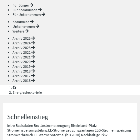
Für Bürger
Für Kommunen
Für Unternehmen
Kommune
Unternehmen
Weitere
Archiv 2025
Archiv 2024
Archiv 2023
Archiv 2022
Archiv 2021
Archiv 2020
Archiv 2019
Archiv 2018
Archiv 2017
Archiv 2016
Energiesteckbriefe
Schnelleinstieg
Intro
Basisdaten
Bruttostromerzeugung Rheinland-Pfalz
Stromeinspeisungsbilanz
EE-Stromerzeugungsanlagen
EEG-Stromeinspeisung
Stromverbrauch
EE-Wärmepotential (bis 2020)
Nachhaltige Pkw