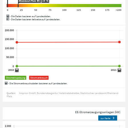
Rheinland-Pfalz
19
%
0
25
50
75
100
125
150
175
>200
- Die Daten basieren auf Landesdaten.
- Die Daten basieren teilweise auf Landesdaten.
Stromeinspeisung
Stromverbrauch
- Die Stromverbrauchsdaten basieren auf Landesdaten.
Quellen:
Amprion GmbH
Bundesnetzagentur
Verteilnetzbetreiber
Statistisches Landesamt Rheinland-
Pfalz
EE-Stromerzeugungsanlagen (kW)
zur Karte