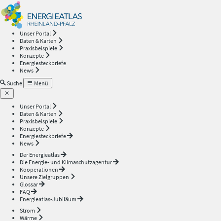
Energieatlas
—
Unser Portal
Daten & Karten
Rheinland-
Praxisbeispiele
Konzepte
Energiesteckbriefe
Pfalz
News
Suche
Menü
Unser Portal
Daten & Karten
Praxisbeispiele
Konzepte
Energiesteckbriefe
News
Der Energieatlas
Die Energie- und Klimaschutzagentur
Kooperationen
Unsere Zielgruppen
Glossar
FAQ
Energieatlas-Jubiläum
Strom
Wärme