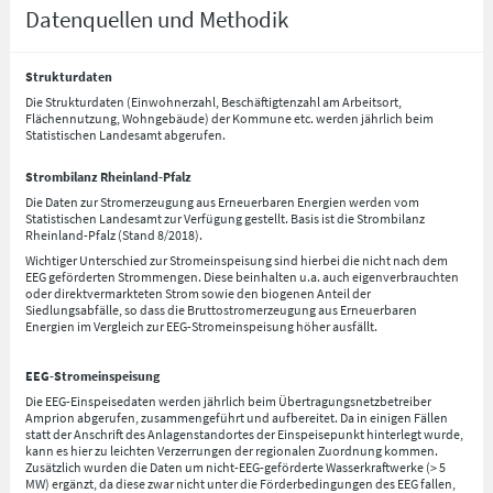
Datenquellen und Methodik
Strukturdaten
Die Strukturdaten (Einwohnerzahl, Beschäftigtenzahl am Arbeitsort,
Flächennutzung, Wohngebäude) der Kommune etc. werden jährlich beim
Statistischen Landesamt abgerufen.
Strombilanz Rheinland-Pfalz
Die Daten zur Stromerzeugung aus Erneuerbaren Energien werden vom
Statistischen Landesamt zur Verfügung gestellt. Basis ist die Strombilanz
Rheinland-Pfalz (Stand 8/2018).
Wichtiger Unterschied zur Stromeinspeisung sind hierbei die nicht nach dem
EEG geförderten Strommengen. Diese beinhalten u.a. auch eigenverbrauchten
oder direktvermarkteten Strom sowie den biogenen Anteil der
Siedlungsabfälle, so dass die Bruttostromerzeugung aus Erneuerbaren
Energien im Vergleich zur EEG-Stromeinspeisung höher ausfällt.
EEG-Stromeinspeisung
Die EEG-Einspeisedaten werden jährlich beim Übertragungsnetzbetreiber
Amprion abgerufen, zusammengeführt und aufbereitet. Da in einigen Fällen
statt der Anschrift des Anlagenstandortes der Einspeisepunkt hinterlegt wurde,
kann es hier zu leichten Verzerrungen der regionalen Zuordnung kommen.
Zusätzlich wurden die Daten um nicht-EEG-geförderte Wasserkraftwerke (> 5
MW) ergänzt, da diese zwar nicht unter die Förderbedingungen des EEG fallen,