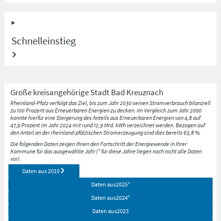
Schnelleinstieg
Große kreisangehörige Stadt
Bad Kreuznach
Rheinland-Pfalz verfolgt das Ziel, bis zum Jahr 2030 seinen Stromverbrauch bilanziell
zu 100 Prozent aus Erneuerbaren Energien zu decken. Im Vergleich zum Jahr 2000
konnte hierfür eine Steigerung des Anteils aus Erneuerbaren Energien von 4,8 auf
47,9 Prozent im Jahr 2024 mit rund 12,9 Mrd. kWh verzeichnet werden. Bezogen auf
den Anteil an der rheinland-pfälzischen Stromerzeugung sind dies bereits 63,8 %.
Die folgenden Daten zeigen Ihnen den Fortschritt der Energiewende in Ihrer
Kommune für das ausgewählte Jahr (* für diese Jahre liegen noch nicht alle Daten
vor).
Daten aus
2010
Daten aus
2025
*
Daten aus
2024
*
Daten aus
2023