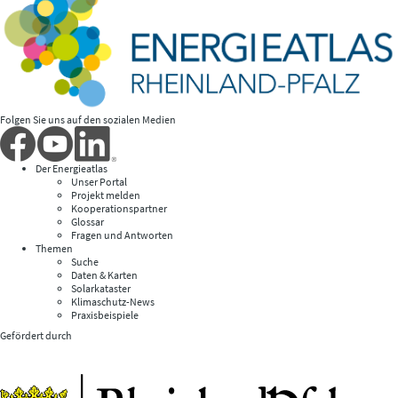
Folgen Sie uns auf den sozialen Medien
Der Energieatlas
Unser Portal
Projekt melden
Kooperationspartner
Glossar
Fragen und Antworten
Themen
Suche
Daten & Karten
Solarkataster
Klimaschutz-News
Praxisbeispiele
Gefördert durch