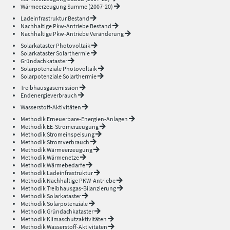
Wärmeerzeugung Summe (2007-20)
Ladeinfrastruktur Bestand
Nachhaltige Pkw-Antriebe Bestand
Nachhaltige Pkw-Antriebe Veränderung
Solarkataster Photovoltaik
Solarkataster Solarthermie
Gründachkataster
Solarpotenziale Photovoltaik
Solarpotenziale Solarthermie
Treibhausgasemission
Endenergieverbrauch
Wasserstoff-Aktivitäten
Methodik Erneuerbare-Energien-Anlagen
Methodik EE-Stromerzeugung
Methodik Stromeinspeisung
Methodik Stromverbrauch
Methodik Wärmeerzeugung
Methodik Wärmenetze
Methodik Wärmebedarfe
Methodik Ladeinfrastruktur
Methodik Nachhaltige PKW-Antriebe
Methodik Treibhausgas-Bilanzierung
Methodik Solarkataster
Methodik Solarpotenziale
Methodik Gründachkataster
Methodik Klimaschutzaktivitäten
Methodik Wasserstoff-Aktivitäten