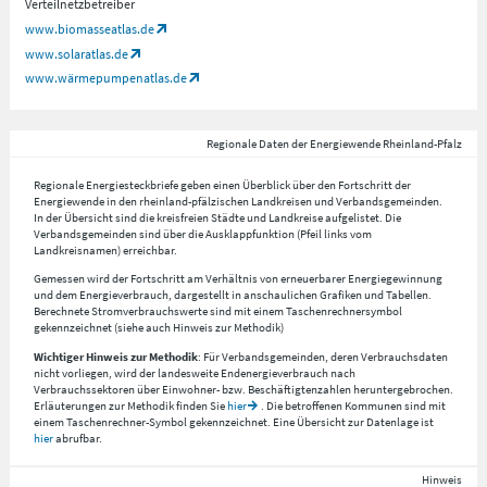
Verteilnetzbetreiber
www.biomasseatlas.de
www.solaratlas.de
www.wärmepumpenatlas.de
Regionale Daten der Energiewende Rheinland-Pfalz
Regionale Energiesteckbriefe geben einen Überblick über den Fortschritt der
Energiewende in den rheinland-pfälzischen Landkreisen und Verbandsgemeinden.
In der Übersicht sind die kreisfreien Städte und Landkreise aufgelistet. Die
Verbandsgemeinden sind über die Ausklappfunktion (Pfeil links vom
Landkreisnamen) erreichbar.
Gemessen wird der Fortschritt am Verhältnis von erneuerbarer Energiegewinnung
und dem Energieverbrauch, dargestellt in anschaulichen Grafiken und Tabellen.
Berechnete Stromverbrauchswerte sind mit einem Taschenrechnersymbol
gekennzeichnet (siehe auch Hinweis zur Methodik)
Wichtiger Hinweis zur Methodik
: Für Verbandsgemeinden, deren Verbrauchsdaten
nicht vorliegen, wird der landesweite Endenergieverbrauch nach
Verbrauchssektoren über Einwohner- bzw. Beschäftigtenzahlen heruntergebrochen.
Erläuterungen zur Methodik finden Sie
hier
. Die betroffenen Kommunen sind mit
einem Taschenrechner-Symbol gekennzeichnet. Eine Übersicht zur Datenlage ist
hier
abrufbar.
Hinweis