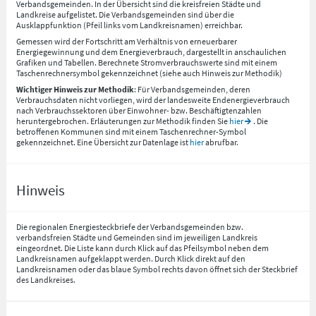
Verbandsgemeinden. In der Übersicht sind die kreisfreien Städte und
Landkreise aufgelistet. Die Verbandsgemeinden sind über die
Ausklappfunktion (Pfeil links vom Landkreisnamen) erreichbar.
Gemessen wird der Fortschritt am Verhältnis von erneuerbarer
Energiegewinnung und dem Energieverbrauch, dargestellt in anschaulichen
Grafiken und Tabellen. Berechnete Stromverbrauchswerte sind mit einem
Taschenrechnersymbol gekennzeichnet (siehe auch Hinweis zur Methodik)
Wichtiger Hinweis zur Methodik
: Für Verbandsgemeinden, deren
Verbrauchsdaten nicht vorliegen, wird der landesweite Endenergieverbrauch
nach Verbrauchssektoren über Einwohner- bzw. Beschäftigtenzahlen
heruntergebrochen. Erläuterungen zur Methodik finden Sie
hier
. Die
betroffenen Kommunen sind mit einem Taschenrechner-Symbol
gekennzeichnet. Eine Übersicht zur Datenlage ist
hier
abrufbar.
Hinweis
Die regionalen Energiesteckbriefe der Verbandsgemeinden bzw.
verbandsfreien Städte und Gemeinden sind im jeweiligen Landkreis
eingeordnet. Die Liste kann durch Klick auf das Pfeilsymbol neben dem
Landkreisnamen aufgeklappt werden. Durch Klick direkt auf den
Landkreisnamen oder das blaue Symbol rechts davon öffnet sich der Steckbrief
des Landkreises.