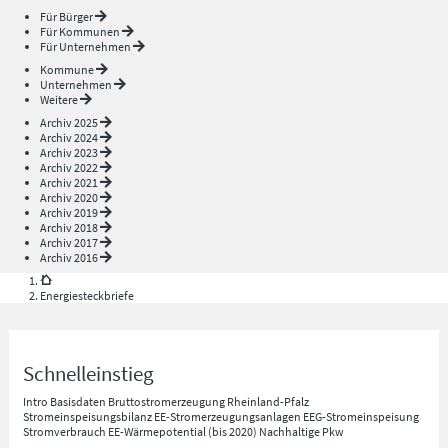
Für Bürger
Für Kommunen
Für Unternehmen
Kommune
Unternehmen
Weitere
Archiv 2025
Archiv 2024
Archiv 2023
Archiv 2022
Archiv 2021
Archiv 2020
Archiv 2019
Archiv 2018
Archiv 2017
Archiv 2016
Energiesteckbriefe
Schnelleinstieg
Intro
Basisdaten
Bruttostromerzeugung Rheinland-Pfalz
Stromeinspeisungsbilanz
EE-Stromerzeugungsanlagen
EEG-Stromeinspeisung
Stromverbrauch
EE-Wärmepotential (bis 2020)
Nachhaltige Pkw