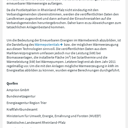
erneuerbarer Wärmeenergie aufzeigen.
Da die Postleitzahlen in Rheinland-Pfalz nicht eindeutig mit den
Verbandsgemeinden übereinstimmen, werden die veröffentlichten Daten den
Landkreisen zugeordnet und dann anhand der Einwohnerzahlen auf die
Verbandsgemeinden heruntergebrochen. Daher kann es zu Abweichungen zum
tatsächlichen Anlagenbestand kommen.
Um die Bedeutung der Erneuerbaren Energien im Wärmebereich abzubilden, ist
die Darstellung des
Wärmepotentials
bzw. der möglichen Wärmeerzeugung
aus diesen Technologien sinnvoll. Die veröffentlichten Daten aus dem
Marktanreizprogramm umfassen jedoch nur die Leistung (kW) bei
Biomasseanlagen, die installierte Fläche (m²) bei Solarthermie und die
Wärmeleistung (kW) bei Wärmepumpen. Letztere liegt erst ab dem Jahr 2011
regelmäßig vor. Um die mit den Anlagen mögliche Wärmeerzeugung in kWh im
Energieatlas abbilden zu können, wurden eigene Berechnungen durchgeführt.
Quellen
Amprion GmbH
Bundesnetzagentur
Energieagentur Region Trier
Kraftfahrtbundesamt
Ministerium für Umwelt, Energie, Ernährung und Forsten (MUEEF)
Statistisches Landesamt Rheinland-Pfalz