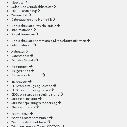
Mobilität
Solar- und Gründachkataster
THG-Bilanzierung
Wasserstoff
Datenquellen und Methodik
Übersichtskarte Praxisbeispiele
Informationen
Projekte melden
Übersichtskarte Kommunale Klimaschutzaktivitäten
Informationen
Aktuelles
Datenstories
Zahl des Monats
Kommunen
Bürger:innen
Presseverteter:innen
EE-Anlagen
EE-Stromerzeugung Bestand
EE-Stromerzeugung Zubau
EE-Stromerzeugung Veränderung
Stromeinspeisung
Stromeinspeisung Veränderung
Stromverbrauch
Wärmenetze
Wärmebedarf Kommunen
Wärmebedarf Baublöcke
Wärmeerzeugung Zubau (2007-20)