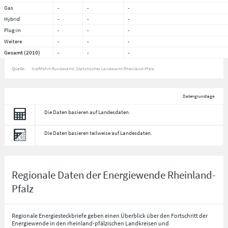
Gas
-
-
-
Hybrid
-
-
-
Plug-in
-
-
-
Weitere
-
-
-
Gesamt (2010)
-
-
-
Quelle:
Kraftfahrt-Bundesamt, Statistisches Landesamt Rheinland-Pfalz
Datengrundlage
Die Daten basieren auf Landesdaten.
Die Daten basieren teilweise auf Landesdaten.
Regionale Daten der Energiewende Rheinland-
Pfalz
Regionale Energiesteckbriefe geben einen Überblick über den Fortschritt der
Energiewende in den rheinland-pfälzischen Landkreisen und