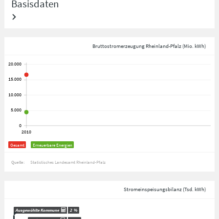
Basisdaten
Bruttostromerzeugung Rheinland-Pfalz (Mio. kWh)
Gesamt
Erneuerbare Energien
Quelle:
Statistisches Landesamt Rheinland-Pfalz
Stromeinspeisungsbilanz (Tsd. kWh)
Ausgewählte Kommune
2
%