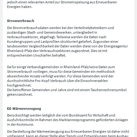
jedoch einen relevanten Anteil zur Stromeinspeisung aus Erneuerbaren
Energien haben.
Stromverbrauch
Die Stromverbrauchsdaten werden bei den Verteilnetzbetreibern und
zuständigen Stadt- und Gemeindewerken, untergliedert in
Verbrauchssektoren, abgefragt. Teilweise werden die Daten nach
Kundengruppen und Lastprofilen strukturiert geliefert. Zugunsten einer
landesweiten Vergleichbarkeit der Daten werden diese von der Energieagentur
Rheinland-Pfalz den Verbrauchssektoren zugeordnet. Dies ist mit
entsprechenden Unschärfen behaftet.
Da für einige Verbandsgemeinden in Rheinland-Pfalz keine Daten zum
Stromverbrauch vorliegen, muss für diese Gemeinden ein methodisch
abweichender Ansatz verfolgt werden. Für diese Gemeinden wird der
durchschnittliche Pro-Kopf-Verbrauch über die Einwohnerzahlen
hochgerechnet.
Die betroffenen Gemeinden und Jahre sind mit einem Taschenrechnersymbol
gekennzeichnet.
EE-Wärmeerzeugung
Berücksichtigt werden lediglich die vom Bundesamt für Wirtschaft und
Ausfuhrkontrolle im Rahmen des Marktanreizprogramms geförderten Anlagen
in der Kommune.
Die Darstellung der Wärmeerzeugung aus Erneuerbaren Energien ist daher nicht
umfassend, kann an dieser Stelle aber Trends und Entwicklungen beim Ausbau