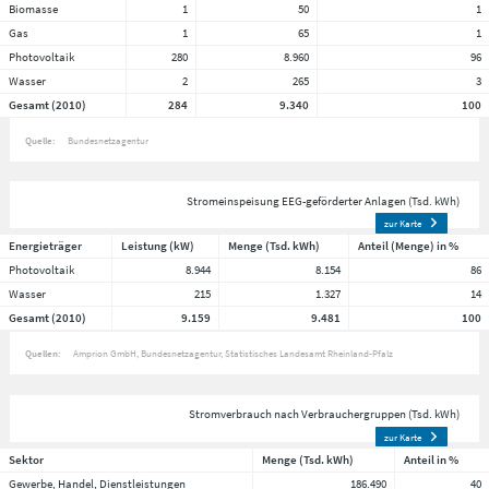
Biomasse
1
50
1
Gas
1
65
1
Photovoltaik
280
8.960
96
Wasser
2
265
3
Gesamt (2010)
284
9.340
100
Quelle:
Bundesnetzagentur
Stromeinspeisung EEG-geförderter Anlagen (Tsd. kWh)
zur Karte
Energieträger
Leistung (kW)
Menge (Tsd. kWh)
Anteil (Menge) in %
Photovoltaik
8.944
8.154
86
Wasser
215
1.327
14
Gesamt (2010)
9.159
9.481
100
Quellen:
Amprion GmbH
Bundesnetzagentur
Statistisches Landesamt Rheinland-Pfalz
Stromverbrauch nach Verbrauchergruppen (Tsd. kWh)
zur Karte
Sektor
Menge (Tsd. kWh)
Anteil in %
Gewerbe, Handel, Dienstleistungen
186.490
40