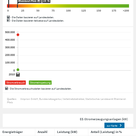
Rheinland-Pfalz
16
%
0
25
50
75
100
125
150
175
>200
- Die Daten basieren auf Landesdaten.
- Die Daten basieren teilweise auf Landesdaten.
Stromverbrauch
Stromeinspeisung
- Die Stromverbrauchsdaten basieren auf Landesdaten.
Quellen:
Amprion GmbH
Bundesnetzagentur
Verteilnetzbetreiber
Statistisches Landesamt Rheinland-
Pfalz
EE-Stromerzeugungsanlagen (kW)
zur Karte
Energieträger
Anzahl
Leistung (kW)
Anteil (Leistung) in %