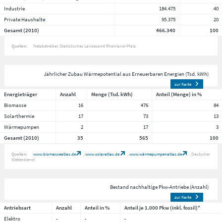
Industrie
184.475
40
Private Haushalte
95.375
20
Gesamt (2010)
466.340
100
Quellen:
Netzbetreiber
Statistisches Landesamt Rheinland-Pfalz
Jährlicher Zubau Wärmepotential aus Erneuerbaren Energien (Tsd. kWh)
zur Karte
Energieträger
Anzahl
Menge (Tsd. kWh)
Anteil (Menge) in %
Biomasse
16
476
84
Solarthermie
17
73
13
Wärmepumpen
2
17
3
Gesamt (2010)
35
565
100
Quellen:
www.biomasseatlas.de
www.solaratlas.de
www.wärmepumpenatlas.de
Deutscher
Wetterdienst
Bestand nachhaltige Pkw-Antriebe (Anzahl)
zur Karte
Antriebsart
Anzahl
Anteil in %
Anteil je 1.000 Pkw (inkl. fossil)*
Elektro
-
-
-