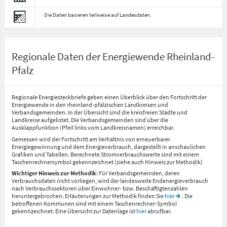
Die Daten basieren teilweise auf Landesdaten.
Regionale Daten der Energiewende Rheinland-
Pfalz
Regionale Energiesteckbriefe geben einen Überblick über den Fortschritt der
Energiewende in den rheinland-pfälzischen Landkreisen und
Verbandsgemeinden. In der Übersicht sind die kreisfreien Städte und
Landkreise aufgelistet. Die Verbandsgemeinden sind über die
Ausklappfunktion (Pfeil links vom Landkreisnamen) erreichbar.
Gemessen wird der Fortschritt am Verhältnis von erneuerbarer
Energiegewinnung und dem Energieverbrauch, dargestellt in anschaulichen
Grafiken und Tabellen. Berechnete Stromverbrauchswerte sind mit einem
Taschenrechnersymbol gekennzeichnet (siehe auch Hinweis zur Methodik)
Wichtiger Hinweis zur Methodik
: Für Verbandsgemeinden, deren
Verbrauchsdaten nicht vorliegen, wird der landesweite Endenergieverbrauch
nach Verbrauchssektoren über Einwohner- bzw. Beschäftigtenzahlen
heruntergebrochen. Erläuterungen zur Methodik finden Sie
hier
. Die
betroffenen Kommunen sind mit einem Taschenrechner-Symbol
gekennzeichnet. Eine Übersicht zur Datenlage ist
hier
abrufbar.