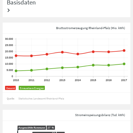
Basisdaten
Bruttostromerzeugung Rheinland-Pfalz (Mio. kWh)
Gesamt
Erneuerbare Energien
Quelle:
Statistisches Landesamt Rheinland-Pfalz
Stromeinspeisungsbilanz (Tsd. kWh)
Ausgewählte Kommune
17
%