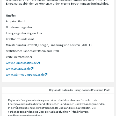
Energieatlas abbilden zu können, wurden eigene Berechnungen durchgeführt.
Quellen
Amprion GmbH
Bundesnetzagentur
Energieagentur Region Trier
Kraftfahrtbundesamt
Ministerium für Umwelt, Energie, Ernährung und Forsten (MUEEF)
Statistisches Landesamt Rheinland-Pfalz
Verteilnetzbetreiber
www.biomasseatlas.de
www.solaratlas.de
www.wärmepumpenatlas.de
Regionale Daten der Energiewende Rheinland-Pfalz
Regionale Energiesteckbriefe geben einen Überblick über den Fortschritt der
Energiewende in den rheinland-pfälzischen Landkreisen und Verbandsgemeinden.
In der Übersicht sind die kreisfreien Städte und Landkreise aufgelistet. Die
Verbandsgemeinden sind über die Ausklappfunktion (Pfeil links vom
Landkreisnamen) erreichbar.