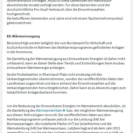
Stromverbrauch vorliegen, muss für diese Gemeinden ein methodisch
abweichender Ansatz verfolgt werden. Für diese Gemeinden wird der
durchschnittliche Pro-Kopf-Verbrauch über die Einwohnerzahlen
hochgerechnet.
Die betroffenen Gemeinden und Jahre sind mit einem Taschenrechnersymbol
gekennzeichnet.
EE-Wärmeerzeugung
Berücksichtigt werden lediglich die vom Bundesamt für Wirtschaft und
Ausfuhrkontrolle im Rahmen des Marktanreizprogramms geförderten Anlagen
in der Kommune.
Die Darstellung der Wärmeerzeugung aus Erneuerbaren Energien ist daher nicht
umfassend, kann an dieser Stelle aber Trends und Entwicklungen beim Ausbau
erneuerbarer Wärmeenergie aufzeigen.
Da die Postleitzahlen in Rheinland-Pfalz nicht eindeutig mit den
Verbandsgemeinden übereinstimmen, werden die veröffentlichten Daten den
Landkreisen zugeordnet und dann anhand der Einwohnerzahlen auf die
Verbandsgemeinden heruntergebrochen. Daher kann es zu Abweichungen zum
tatsächlichen Anlagenbestand kommen.
Um die Bedeutung der Erneuerbaren Energien im Wärmebereich abzubilden, ist
die Darstellung des
Wärmepotentials
bzw. der möglichen Wärmeerzeugung
aus diesen Technologien sinnvoll. Die veröffentlichten Daten aus dem
Marktanreizprogramm umfassen jedoch nur die Leistung (kW) bei
Biomasseanlagen, die installierte Fläche (m²) bei Solarthermie und die
Wärmeleistung (kW) bei Wärmepumpen. Letztere liegt erst ab dem Jahr 2011
regelmäßig vor. Um die mit den Anlagen mögliche Wärmeerzeugung in kWh im