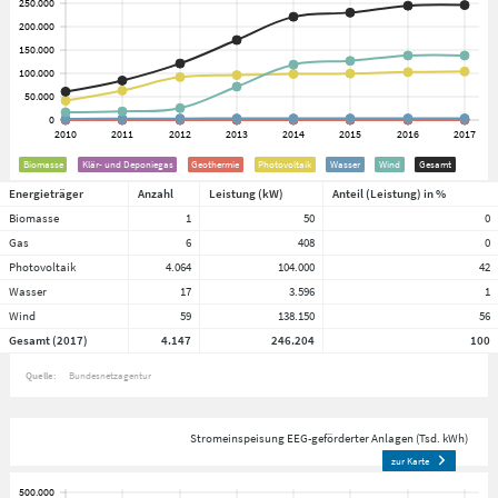
Biomasse
Klär- und Deponiegas
Geothermie
Photovoltaik
Wasser
Wind
Gesamt
Energieträger
Anzahl
Leistung (kW)
Anteil (Leistung) in %
Biomasse
1
50
0
Gas
6
408
0
Photovoltaik
4.064
104.000
42
Wasser
17
3.596
1
Wind
59
138.150
56
Gesamt (2017)
4.147
246.204
100
Quelle:
Bundesnetzagentur
Stromeinspeisung EEG-geförderter Anlagen (Tsd. kWh)
zur Karte