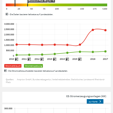
Rheinland-Pfalz
42
%
0
25
50
75
100
125
150
175
>200
- Die Daten basieren teilweise auf Landesdaten.
Stromverbrauch
Stromeinspeisung
- Die Stromverbrauchsdaten basieren teilweise auf Landesdaten.
Quellen:
Amprion GmbH
Bundesnetzagentur
Verteilnetzbetreiber
Statistisches Landesamt Rheinland-
Pfalz
EE-Stromerzeugungsanlagen (kW)
zur Karte