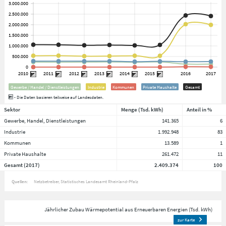
Gewerbe / Handel / Dienstleistungen
Industrie
Kommunen
Private Haushalte
Gesamt
- Die Daten basieren teilweise auf Landesdaten.
Sektor
Menge (Tsd. kWh)
Anteil in %
Gewerbe, Handel, Dienstleistungen
141.365
6
Industrie
1.992.948
83
Kommunen
13.589
1
Private Haushalte
261.472
11
Gesamt (2017)
2.409.374
100
Quellen:
Netzbetreiber
Statistisches Landesamt Rheinland-Pfalz
Jährlicher Zubau Wärmepotential aus Erneuerbaren Energien (Tsd. kWh)
zur Karte