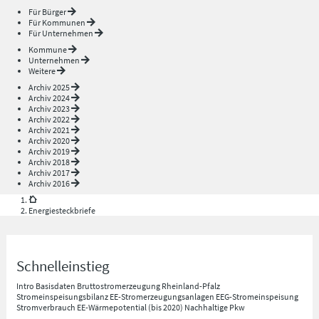
Für Bürger
Für Kommunen
Für Unternehmen
Kommune
Unternehmen
Weitere
Archiv 2025
Archiv 2024
Archiv 2023
Archiv 2022
Archiv 2021
Archiv 2020
Archiv 2019
Archiv 2018
Archiv 2017
Archiv 2016
Energiesteckbriefe
Schnelleinstieg
Intro
Basisdaten
Bruttostromerzeugung Rheinland-Pfalz
Stromeinspeisungsbilanz
EE-Stromerzeugungsanlagen
EEG-Stromeinspeisung
Stromverbrauch
EE-Wärmepotential (bis 2020)
Nachhaltige Pkw