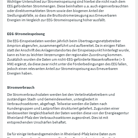
Wichtiger Unterschied zur Stromeinspeisung sind hierbei die nicht nach dem
EEG geförderten Strommengen. Diese beinhalten u.a. auch eigenverbrauchten
oder direktvermarkteten Strom sowie den biogenen Anteil der
Siedlungsabfälle, so dass die Bruttostromerzeugung aus Erneuerbaren
Energien im Vergleich zur EEG-Stromeinspeisung höher ausfällt.
EEG-Stromeinspeisung
Die EEG-Einspeisedaten werden jährlich beim Übertragungsnetzbetreiber
Amprion abgerufen, zusammengeführt und aufbereitet. Da in einigen Fällen
statt der Anschrift des Anlagenstandortes der Einspeisepunkt hinterlegt wurde,
kann es hier zu leichten Verzerrungen der regionalen Zuordnung kommen.
Zusätzlich wurden die Daten um nicht-EEG-geförderte Wasserkraftwerke (> 5
MW) ergänzt, da diese zwar nicht unter die Förderbedingungen des EEG fallen,
jedoch einen relevanten Anteil zur Stromeinspeisung aus Erneuerbaren
Energien haben.
Stromverbrauch
Die Stromverbrauchsdaten werden bei den Verteilnetzbetreibern und
zuständigen Stadt- und Gemeindewerken, untergliedert in
Verbrauchssektoren, abgefragt. Teilweise werden die Daten nach
Kundengruppen und Lastprofilen strukturiert geliefert. Zugunsten einer
landesweiten Vergleichbarkeit der Daten werden diese von der Energieagentur
Rheinland-Pfalz den Verbrauchssektoren zugeordnet. Dies ist mit
entsprechenden Unschärfen behaftet.
Da für einige Verbandsgemeinden in Rheinland-Pfalz keine Daten zum