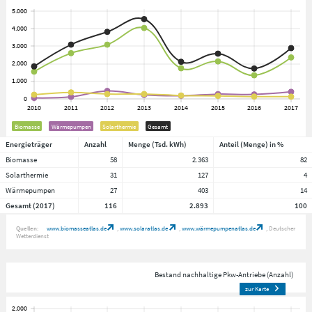
Biomasse
Wärmepumpen
Solarthermie
Gesamt
Energieträger
Anzahl
Menge (Tsd. kWh)
Anteil (Menge) in %
Biomasse
58
2.363
82
Solarthermie
31
127
4
Wärmepumpen
27
403
14
Gesamt (2017)
116
2.893
100
Quellen:
www.biomasseatlas.de
www.solaratlas.de
www.wärmepumpenatlas.de
Deutscher
Wetterdienst
Bestand nachhaltige Pkw-Antriebe (Anzahl)
zur Karte