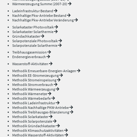
Wärmeerzeugung Summe (2007-20)
Ladeinfrastruktur Bestand
Nachhaltige Pkw-Antriebe Bestand
Nachhaltige Pkw-Antriebe Veränderung
Solarkataster Photovoltaik
Solarkataster Solarthermie
Gründachkataster
Solarpotenziale Photovoltaik
Solarpotenziale Solarthermie
Treibhausgasemission
Endenergieverbrauch
Wasserstoff-Aktivitäten
Methodik Erneuerbare-Energien-Anlagen
Methodik EE-Stromerzeugung
Methodik Stromeinspeisung
Methodik Stromverbrauch
Methodik Wärmeerzeugung
Methodik Wärmenetze
Methodik Wärmebedarfe
Methodik Ladeinfrastruktur
Methodik Nachhaltige PKW-Antriebe
Methodik Treibhausgas-Bilanzierung
Methodik Solarkataster
Methodik Solarpotenziale
Methodik Gründachkataster
Methodik Klimaschutzaktivitäten
Methodik Wasserstoff-Aktivitäten