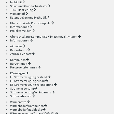
Mobilität
Solar- und Gründachkataster
THG-Bilanzierung
Wasserstoff
Datenquellen und Methodik
Übersichtskarte Praxisbeispiele
Informationen
Projekte melden
Übersichtskarte Kommunale Klimaschutzaktivitäten
Informationen
Aktuelles
Datenstories
Zahl des Monats
Kommunen
Bürger:innen
Presseverteter:innen
EE-Anlagen
EE-Stromerzeugung Bestand
EE-Stromerzeugung Zubau
EE-Stromerzeugung Veränderung
Stromeinspeisung
Stromeinspeisung Veränderung
Stromverbrauch
Wärmenetze
Wärmebedarf Kommunen
Wärmebedarf Baublöcke
Wärmeerzeugung Zubau (2007-20)