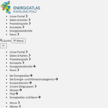
Energieatlas
—
Unser Portal
Daten & Karten
Rheinland-
Praxisbeispiele
Konzepte
Energiesteckbriefe
Pfalz
News
Suche
Menü
Unser Portal
Daten & Karten
Praxisbeispiele
Konzepte
Energiesteckbriefe
News
Der Energieatlas
Die Energie- und Klimaschutzagentur
Kooperationen
Unsere Zielgruppen
Glossar
FAQ
Energieatlas-Jubiläum
Strom
Wärme