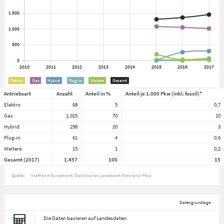
Elektro
Gas
Hybrid
Plug-in
Weitere
Gesamt
Antriebsart
Anzahl
Anteil in %
Anteil je 1.000 Pkw (inkl. fossil)*
Elektro
68
5
0,7
Gas
1.015
70
10
Hybrid
298
20
3
Plug-in
61
4
0,6
Weitere
15
1
0,2
Gesamt (2017)
1.457
100
15
Quelle:
Kraftfahrt-Bundesamt, Statistisches Landesamt Rheinland-Pfalz
Datengrundlage
Die Daten basieren auf Landesdaten.