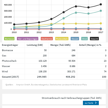
Biomasse
Klär- und Deponiegas
Geothermie
Photovoltaik
Wasser
Wind
Gesamt
Energieträger
Leistung (kW)
Menge (Tsd. kWh)
Anteil (Menge) in %
Biomasse
50
246
0
Gas
200
684
0
Photovoltaik
103.129
95.504
23
Wasser
3.456
8.686
2
Wind
138.150
303.171
74
Gesamt (2017)
244.985
408.292
100
Quellen:
Amprion GmbH
Bundesnetzagentur
Statistisches Landesamt Rheinland-Pfalz
Stromverbrauch nach Verbrauchergruppen (Tsd. kWh)
zur Karte