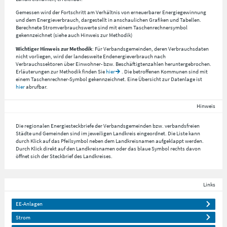
Gemessen wird der Fortschritt am Verhältnis von erneuerbarer Energiegewinnung
und dem Energieverbrauch, dargestellt in anschaulichen Grafiken und Tabellen.
Berechnete Stromverbrauchswerte sind mit einem Taschenrechnersymbol
gekennzeichnet (siehe auch Hinweis zur Methodik)
Wichtiger Hinweis zur Methodik
: Für Verbandsgemeinden, deren Verbrauchsdaten
nicht vorliegen, wird der landesweite Endenergieverbrauch nach
Verbrauchssektoren über Einwohner- bzw. Beschäftigtenzahlen heruntergebrochen.
Erläuterungen zur Methodik finden Sie
hier
. Die betroffenen Kommunen sind mit
einem Taschenrechner-Symbol gekennzeichnet. Eine Übersicht zur Datenlage ist
hier
abrufbar.
Hinweis
Die regionalen Energiesteckbriefe der Verbandsgemeinden bzw. verbandsfreien
Städte und Gemeinden sind im jeweiligen Landkreis eingeordnet. Die Liste kann
durch Klick auf das Pfeilsymbol neben dem Landkreisnamen aufgeklappt werden.
Durch Klick direkt auf den Landkreisnamen oder das blaue Symbol rechts davon
öffnet sich der Steckbrief des Landkreises.
Links
EE-Anlagen
Strom