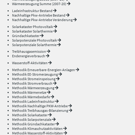
Wärmeerzeugung Summe (2007-20)
Ladeinfrastruktur Bestand
Nachhaltige Pkw-Antriebe Bestand
Nachhaltige Pkw-Antriebe Veränderung
Solarkataster Photovoltaik
Solarkataster Solarthermie
Gründachkataster
Solarpotenziale Photovoltaik
Solarpotenziale Solarthermie
Treibhausgasemission
Endenergieverbrauch
Wasserstoff-Aktivitäten
Methodik Erneuerbare-Energien-Anlagen
Methodik EE-Stromerzeugung
Methodik Stromeinspeisung
Methodik Stromverbrauch
Methodik Wärmeerzeugung
Methodik Wärmenetze
Methodik Wärmebedarfe
Methodik Ladeinfrastruktur
Methodik Nachhaltige PKW-Antriebe
Methodik Treibhausgas-Bilanzierung
Methodik Solarkataster
Methodik Solarpotenziale
Methodik Gründachkataster
Methodik Klimaschutzaktivitäten
Methodik Wasserstoff-Aktivitäten