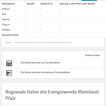
Antriebsart
Anzahl
Anteil in %
Anteil je 1.000 Pkw (inkl. fossil)*
Elektro
-
-
-
Gas
-
-
-
Hybrid
-
-
-
Plug-in
-
-
-
Weitere
-
-
-
Gesamt (2010)
-
-
-
Quelle:
Kraftfahrt-Bundesamt, Statistisches Landesamt Rheinland-Pfalz
Datengrundlage
Die Daten basieren auf Landesdaten.
Die Daten basieren teilweise auf Landesdaten.
Regionale Daten der Energiewende Rheinland-
Pfalz