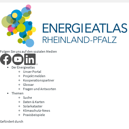
Folgen Sie uns auf den sozialen Medien
Der Energieatlas
Unser Portal
Projekt melden
Kooperationspartner
Glossar
Fragen und Antworten
Themen
Suche
Daten & Karten
Solarkataster
Klimaschutz-News
Praxisbeispiele
Gefördert durch