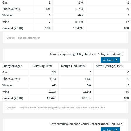
Gas
1
140
1
Photovoltaik
151
1.743
9
Wasser
3
443
2
Wind
7
16.100
87
Gesamt (2010)
162
18.426
100
Quelle:
Bundesnetzagentur
Stromeinspeisung EEG-geförderter Anlagen (Tsd. kWh)
zur Karte
Energieträger
Leistung (kW)
Menge (Tsd. kWh)
Anteil (Menge) in %
Gas
200
0
0
Photovoltaik
1.700
1.186
6
Wasser
443
984
5
Wind
16.100
18.165
89
Gesamt (2010)
18.443
20.335
100
Quellen:
Amprion GmbH
Bundesnetzagentur
Statistisches Landesamt Rheinland-Pfalz
Stromverbrauch nach Verbrauchergruppen (Tsd. kWh)
zur Karte