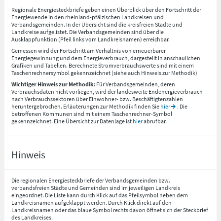
Regionale Energiesteckbriefe geben einen Überblick über den Fortschritt der
Energiewende in den rheinland-pfälzischen Landkreisen und
Verbandsgemeinden. In der Übersicht sind die kreisfreien Städte und
Landkreise aufgelistet. Die Verbandsgemeinden sind über die
Ausklappfunktion (Pfeil links vom Landkreisnamen) erreichbar.
Gemessen wird der Fortschritt am Verhältnis von erneuerbarer
Energiegewinnung und dem Energieverbrauch, dargestellt in anschaulichen
Grafiken und Tabellen. Berechnete Stromverbrauchswerte sind mit einem
Taschenrechnersymbol gekennzeichnet (siehe auch Hinweis zur Methodik)
Wichtiger Hinweis zur Methodik
: Für Verbandsgemeinden, deren
Verbrauchsdaten nicht vorliegen, wird der landesweite Endenergieverbrauch
nach Verbrauchssektoren über Einwohner- bzw. Beschäftigtenzahlen
heruntergebrochen. Erläuterungen zur Methodik finden Sie
hier
. Die
betroffenen Kommunen sind mit einem Taschenrechner-Symbol
gekennzeichnet. Eine Übersicht zur Datenlage ist
hier
abrufbar.
Hinweis
Die regionalen Energiesteckbriefe der Verbandsgemeinden bzw.
verbandsfreien Städte und Gemeinden sind im jeweiligen Landkreis
eingeordnet. Die Liste kann durch Klick auf das Pfeilsymbol neben dem
Landkreisnamen aufgeklappt werden. Durch Klick direkt auf den
Landkreisnamen oder das blaue Symbol rechts davon öffnet sich der Steckbrief
des Landkreises.