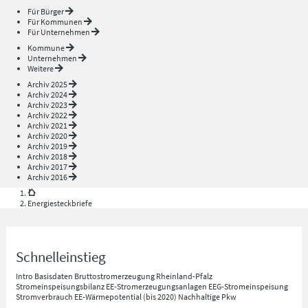
Für Bürger
Für Kommunen
Für Unternehmen
Kommune
Unternehmen
Weitere
Archiv 2025
Archiv 2024
Archiv 2023
Archiv 2022
Archiv 2021
Archiv 2020
Archiv 2019
Archiv 2018
Archiv 2017
Archiv 2016
Energiesteckbriefe
Schnelleinstieg
Intro
Basisdaten
Bruttostromerzeugung Rheinland-Pfalz
Stromeinspeisungsbilanz
EE-Stromerzeugungsanlagen
EEG-Stromeinspeisung
Stromverbrauch
EE-Wärmepotential (bis 2020)
Nachhaltige Pkw