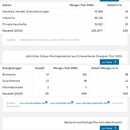
Sektor
Menge (Tsd. kWh)
Anteil in %
Gewerbe, Handel, Dienstleistungen
42.864
24
Industrie
86.192
47
Private Haushalte
52.821
29
Gesamt (2010)
181.877
100
Quellen:
Netzbetreiber
Statistisches Landesamt Rheinland-Pfalz
Jährlicher Zubau Wärmepotential aus Erneuerbaren Energien (Tsd. kWh)
zur Karte
Energieträger
Anzahl
Menge (Tsd. kWh)
Anteil (Menge) in %
Biomasse
14
362
88
Solarthermie
13
48
12
Wärmepumpen
2
0
0
Gesamt (2010)
29
409
100
Quellen:
www.biomasseatlas.de
www.solaratlas.de
www.wärmepumpenatlas.de
Deutscher
Wetterdienst
Bestand nachhaltige Pkw-Antriebe (Anzahl)
zur Karte