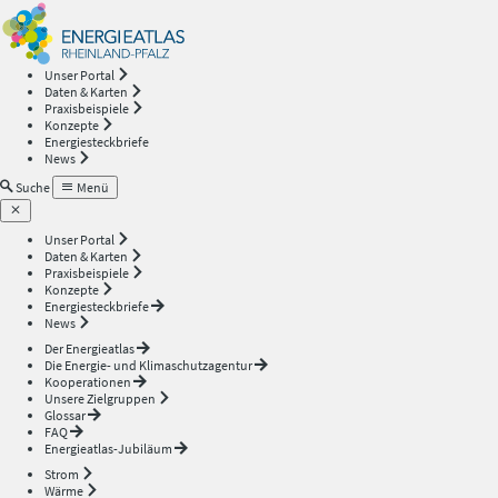
Energieatlas
—
Unser Portal
Daten & Karten
Rheinland-
Praxisbeispiele
Konzepte
Energiesteckbriefe
Pfalz
News
Suche
Menü
Unser Portal
Daten & Karten
Praxisbeispiele
Konzepte
Energiesteckbriefe
News
Der Energieatlas
Die Energie- und Klimaschutzagentur
Kooperationen
Unsere Zielgruppen
Glossar
FAQ
Energieatlas-Jubiläum
Strom
Wärme