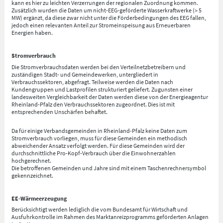
kann es hier zu leichten Verzerrungen der regionalen Zuordnung kommen.
Zusätzlich wurden die Daten um nicht-EEG-geförderte Wasserkraftwerke (> 5
MW) ergänzt, da diese zwar nicht unter die Förderbedingungen des EEG fallen,
jedoch einen relevanten Anteil zur Stromeinspeisung aus Erneuerbaren
Energien haben.
Stromverbrauch
Die Stromverbrauchsdaten werden bei den Verteilnetzbetreibern und
zuständigen Stadt- und Gemeindewerken, untergliedert in
Verbrauchssektoren, abgefragt. Teilweise werden die Daten nach
Kundengruppen und Lastprofilen strukturiert geliefert. Zugunsten einer
landesweiten Vergleichbarkeit der Daten werden diese von der Energieagentur
Rheinland-Pfalz den Verbrauchssektoren zugeordnet. Dies ist mit
entsprechenden Unschärfen behaftet.
Da für einige Verbandsgemeinden in Rheinland-Pfalz keine Daten zum
Stromverbrauch vorliegen, muss für diese Gemeinden ein methodisch
abweichender Ansatz verfolgt werden. Für diese Gemeinden wird der
durchschnittliche Pro-Kopf-Verbrauch über die Einwohnerzahlen
hochgerechnet.
Die betroffenen Gemeinden und Jahre sind mit einem Taschenrechnersymbol
gekennzeichnet.
EE-Wärmeerzeugung
Berücksichtigt werden lediglich die vom Bundesamt für Wirtschaft und
Ausfuhrkontrolle im Rahmen des Marktanreizprogramms geförderten Anlagen