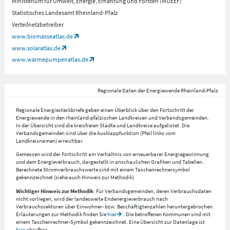
Ministerium für Umwelt, Energie, Ernährung und Forsten (MUEEF)
Statistisches Landesamt Rheinland-Pfalz
Verteilnetzbetreiber
www.biomasseatlas.de
www.solaratlas.de
www.wärmepumpenatlas.de
Regionale Daten der Energiewende Rheinland-Pfalz
Regionale Energiesteckbriefe geben einen Überblick über den Fortschritt der
Energiewende in den rheinland-pfälzischen Landkreisen und Verbandsgemeinden.
In der Übersicht sind die kreisfreien Städte und Landkreise aufgelistet. Die
Verbandsgemeinden sind über die Ausklappfunktion (Pfeil links vom
Landkreisnamen) erreichbar.
Gemessen wird der Fortschritt am Verhältnis von erneuerbarer Energiegewinnung
und dem Energieverbrauch, dargestellt in anschaulichen Grafiken und Tabellen.
Berechnete Stromverbrauchswerte sind mit einem Taschenrechnersymbol
gekennzeichnet (siehe auch Hinweis zur Methodik)
Wichtiger Hinweis zur Methodik
: Für Verbandsgemeinden, deren Verbrauchsdaten
nicht vorliegen, wird der landesweite Endenergieverbrauch nach
Verbrauchssektoren über Einwohner- bzw. Beschäftigtenzahlen heruntergebrochen.
Erläuterungen zur Methodik finden Sie
hier
. Die betroffenen Kommunen sind mit
einem Taschenrechner-Symbol gekennzeichnet. Eine Übersicht zur Datenlage ist
hier
abrufbar.