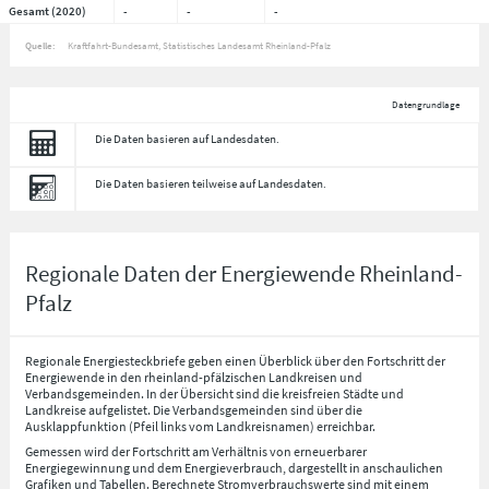
Gesamt (2020)
-
-
-
Quelle:
Kraftfahrt-Bundesamt, Statistisches Landesamt Rheinland-Pfalz
Datengrundlage
Die Daten basieren auf Landesdaten.
Die Daten basieren teilweise auf Landesdaten.
Regionale Daten der Energiewende Rheinland-
Pfalz
Regionale Energiesteckbriefe geben einen Überblick über den Fortschritt der
Energiewende in den rheinland-pfälzischen Landkreisen und
Verbandsgemeinden. In der Übersicht sind die kreisfreien Städte und
Landkreise aufgelistet. Die Verbandsgemeinden sind über die
Ausklappfunktion (Pfeil links vom Landkreisnamen) erreichbar.
Gemessen wird der Fortschritt am Verhältnis von erneuerbarer
Energiegewinnung und dem Energieverbrauch, dargestellt in anschaulichen
Grafiken und Tabellen. Berechnete Stromverbrauchswerte sind mit einem