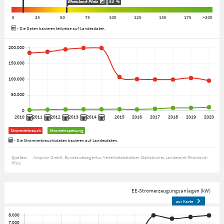
Rheinland-Pfalz
54
%
0
25
50
75
100
125
150
175
>200
- Die Daten basieren teilweise auf Landesdaten.
Stromverbrauch
Stromeinspeisung
- Die Stromverbrauchsdaten basieren auf Landesdaten.
Quellen:
Amprion GmbH
Bundesnetzagentur
Verteilnetzbetreiber
Statistisches Landesamt Rheinland-
Pfalz
EE-Stromerzeugungsanlagen (kW)
zur Karte