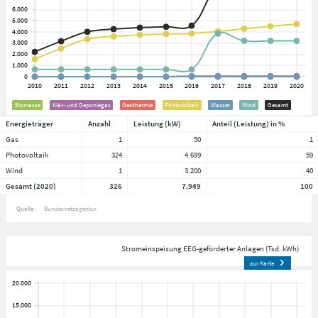
Biomasse
Klär- und Deponiegas
Geothermie
Photovoltaik
Wasser
Wind
Gesamt
Energieträger
Anzahl
Leistung (kW)
Anteil (Leistung) in %
Gas
1
50
1
Photovoltaik
324
4.699
59
Wind
1
3.200
40
Gesamt (2020)
326
7.949
100
Quelle:
Bundesnetzagentur
Stromeinspeisung EEG-geförderter Anlagen (Tsd. kWh)
zur Karte