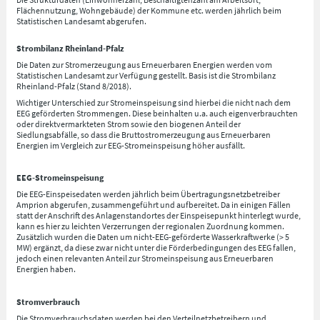
Flächennutzung, Wohngebäude) der Kommune etc. werden jährlich beim
Statistischen Landesamt abgerufen.
Strombilanz Rheinland-Pfalz
Die Daten zur Stromerzeugung aus Erneuerbaren Energien werden vom
Statistischen Landesamt zur Verfügung gestellt. Basis ist die Strombilanz
Rheinland-Pfalz (Stand 8/2018).
Wichtiger Unterschied zur Stromeinspeisung sind hierbei die nicht nach dem
EEG geförderten Strommengen. Diese beinhalten u.a. auch eigenverbrauchten
oder direktvermarkteten Strom sowie den biogenen Anteil der
Siedlungsabfälle, so dass die Bruttostromerzeugung aus Erneuerbaren
Energien im Vergleich zur EEG-Stromeinspeisung höher ausfällt.
EEG-Stromeinspeisung
Die EEG-Einspeisedaten werden jährlich beim Übertragungsnetzbetreiber
Amprion abgerufen, zusammengeführt und aufbereitet. Da in einigen Fällen
statt der Anschrift des Anlagenstandortes der Einspeisepunkt hinterlegt wurde,
kann es hier zu leichten Verzerrungen der regionalen Zuordnung kommen.
Zusätzlich wurden die Daten um nicht-EEG-geförderte Wasserkraftwerke (> 5
MW) ergänzt, da diese zwar nicht unter die Förderbedingungen des EEG fallen,
jedoch einen relevanten Anteil zur Stromeinspeisung aus Erneuerbaren
Energien haben.
Stromverbrauch
Die Stromverbrauchsdaten werden bei den Verteilnetzbetreibern und