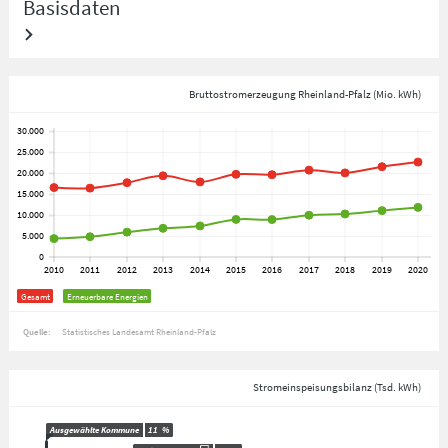
Basisdaten
Bruttostromerzeugung Rheinland-Pfalz (Mio. kWh)
Gesamt
Erneuerbare Energien
Quelle:
Statistisches Landesamt Rheinland-Pfalz
Stromeinspeisungsbilanz (Tsd. kWh)
Ausgewählte Kommune
11
%