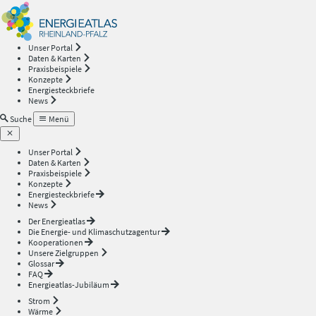
Energieatlas
—
Unser Portal
Daten & Karten
Rheinland-
Praxisbeispiele
Konzepte
Energiesteckbriefe
Pfalz
News
Suche
Menü
Unser Portal
Daten & Karten
Praxisbeispiele
Konzepte
Energiesteckbriefe
News
Der Energieatlas
Die Energie- und Klimaschutzagentur
Kooperationen
Unsere Zielgruppen
Glossar
FAQ
Energieatlas-Jubiläum
Strom
Wärme