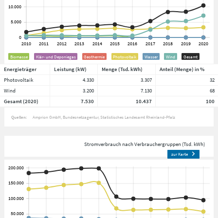
Biomasse
Klär- und Deponiegas
Geothermie
Photovoltaik
Wasser
Wind
Gesamt
Energieträger
Leistung (kW)
Menge (Tsd. kWh)
Anteil (Menge) in %
Photovoltaik
4.330
3.307
32
Wind
3.200
7.130
68
Gesamt (2020)
7.530
10.437
100
Quellen:
Amprion GmbH
Bundesnetzagentur
Statistisches Landesamt Rheinland-Pfalz
Stromverbrauch nach Verbrauchergruppen (Tsd. kWh)
zur Karte