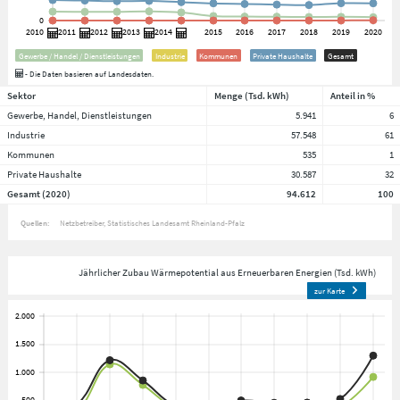
Gewerbe / Handel / Dienstleistungen
Industrie
Kommunen
Private Haushalte
Gesamt
- Die Daten basieren auf Landesdaten.
Sektor
Menge (Tsd. kWh)
Anteil in %
Gewerbe, Handel, Dienstleistungen
5.941
6
Industrie
57.548
61
Kommunen
535
1
Private Haushalte
30.587
32
Gesamt (2020)
94.612
100
Quellen:
Netzbetreiber
Statistisches Landesamt Rheinland-Pfalz
Jährlicher Zubau Wärmepotential aus Erneuerbaren Energien (Tsd. kWh)
zur Karte