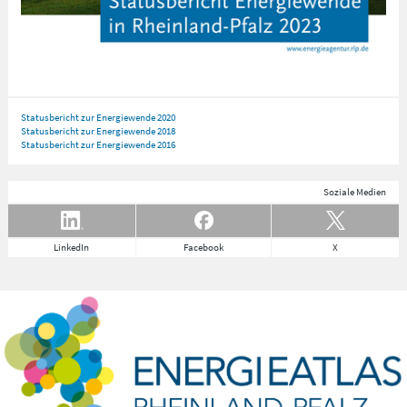
Statusbericht zur Energiewende 2020
Statusbericht zur Energiewende 2018
Statusbericht zur Energiewende 2016
Soziale Medien
LinkedIn
Facebook
X