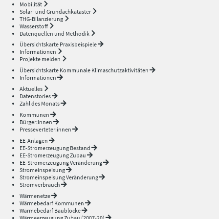
Mobilität
Solar- und Gründachkataster
THG-Bilanzierung
Wasserstoff
Datenquellen und Methodik
Übersichtskarte Praxisbeispiele
Informationen
Projekte melden
Übersichtskarte Kommunale Klimaschutzaktivitäten
Informationen
Aktuelles
Datenstories
Zahl des Monats
Kommunen
Bürger:innen
Presseverteter:innen
EE-Anlagen
EE-Stromerzeugung Bestand
EE-Stromerzeugung Zubau
EE-Stromerzeugung Veränderung
Stromeinspeisung
Stromeinspeisung Veränderung
Stromverbrauch
Wärmenetze
Wärmebedarf Kommunen
Wärmebedarf Baublöcke
Wärmeerzeugung Zubau (2007-20)