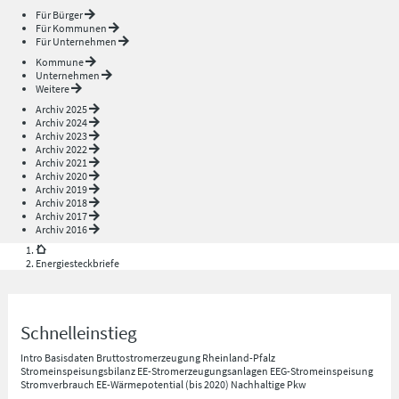
Für Bürger
Für Kommunen
Für Unternehmen
Kommune
Unternehmen
Weitere
Archiv 2025
Archiv 2024
Archiv 2023
Archiv 2022
Archiv 2021
Archiv 2020
Archiv 2019
Archiv 2018
Archiv 2017
Archiv 2016
Energiesteckbriefe
Schnelleinstieg
Intro
Basisdaten
Bruttostromerzeugung Rheinland-Pfalz
Stromeinspeisungsbilanz
EE-Stromerzeugungsanlagen
EEG-Stromeinspeisung
Stromverbrauch
EE-Wärmepotential (bis 2020)
Nachhaltige Pkw