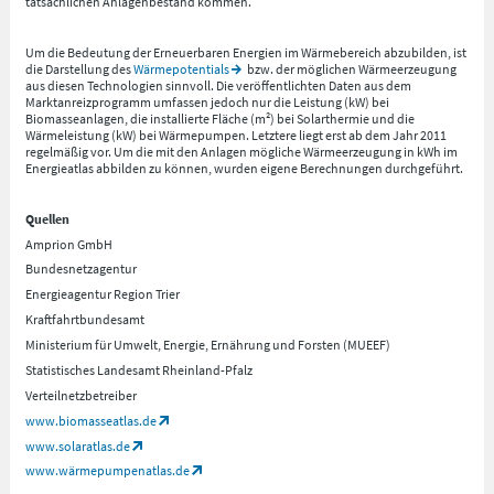
tatsächlichen Anlagenbestand kommen.
Um die Bedeutung der Erneuerbaren Energien im Wärmebereich abzubilden, ist
die Darstellung des
Wärmepotentials
bzw. der möglichen Wärmeerzeugung
aus diesen Technologien sinnvoll. Die veröffentlichten Daten aus dem
Marktanreizprogramm umfassen jedoch nur die Leistung (kW) bei
Biomasseanlagen, die installierte Fläche (m²) bei Solarthermie und die
Wärmeleistung (kW) bei Wärmepumpen. Letztere liegt erst ab dem Jahr 2011
regelmäßig vor. Um die mit den Anlagen mögliche Wärmeerzeugung in kWh im
Energieatlas abbilden zu können, wurden eigene Berechnungen durchgeführt.
Quellen
Amprion GmbH
Bundesnetzagentur
Energieagentur Region Trier
Kraftfahrtbundesamt
Ministerium für Umwelt, Energie, Ernährung und Forsten (MUEEF)
Statistisches Landesamt Rheinland-Pfalz
Verteilnetzbetreiber
www.biomasseatlas.de
www.solaratlas.de
www.wärmepumpenatlas.de