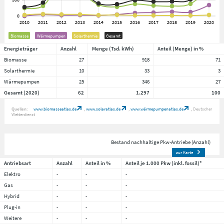
Biomasse
Wärmepumpen
Solarthermie
Gesamt
Energieträger
Anzahl
Menge (Tsd. kWh)
Anteil (Menge) in %
Biomasse
27
918
71
Solarthermie
10
33
3
Wärmepumpen
25
346
27
Gesamt (2020)
62
1.297
100
Quellen:
www.biomasseatlas.de
www.solaratlas.de
www.wärmepumpenatlas.de
Deutscher
Wetterdienst
Bestand nachhaltige Pkw-Antriebe (Anzahl)
zur Karte
Antriebsart
Anzahl
Anteil in %
Anteil je 1.000 Pkw (inkl. fossil)*
Elektro
-
-
-
Gas
-
-
-
Hybrid
-
-
-
Plug-in
-
-
-
Weitere
-
-
-