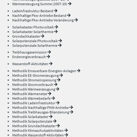
Wärmeerzeugung Summe (2007-20)
Ladeinfrastruktur Bestand
Nachhaltige Pkw-Antriebe Bestand
Nachhaltige Pkw-Antriebe Veränderung
Solarkataster Photovoltaik
Solarkataster Solarthermie
Gründachkataster
Solarpotenziale Photovoltaik
Solarpotenziale Solarthermie
Treibhausgasemission
Endenergieverbrauch
Wasserstoff-Aktivitäten
Methodik Erneuerbare-Energien-Anlagen
Methodik EE-Stromerzeugung
Methodik Stromeinspeisung
Methodik Stromverbrauch
Methodik Wärmeerzeugung
Methodik Wärmenetze
Methodik Wärmebedarfe
Methodik Ladeinfrastruktur
Methodik Nachhaltige PKW-Antriebe
Methodik Treibhausgas-Bilanzierung
Methodik Solarkataster
Methodik Solarpotenziale
Methodik Gründachkataster
Methodik Klimaschutzaktivitäten
Methodik Wasserstoff-Aktivitäten