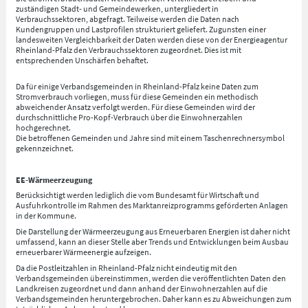
zuständigen Stadt- und Gemeindewerken, untergliedert in
Verbrauchssektoren, abgefragt. Teilweise werden die Daten nach
Kundengruppen und Lastprofilen strukturiert geliefert. Zugunsten einer
landesweiten Vergleichbarkeit der Daten werden diese von der Energieagentur
Rheinland-Pfalz den Verbrauchssektoren zugeordnet. Dies ist mit
entsprechenden Unschärfen behaftet.
Da für einige Verbandsgemeinden in Rheinland-Pfalz keine Daten zum
Stromverbrauch vorliegen, muss für diese Gemeinden ein methodisch
abweichender Ansatz verfolgt werden. Für diese Gemeinden wird der
durchschnittliche Pro-Kopf-Verbrauch über die Einwohnerzahlen
hochgerechnet.
Die betroffenen Gemeinden und Jahre sind mit einem Taschenrechnersymbol
gekennzeichnet.
EE-Wärmeerzeugung
Berücksichtigt werden lediglich die vom Bundesamt für Wirtschaft und
Ausfuhrkontrolle im Rahmen des Marktanreizprogramms geförderten Anlagen
in der Kommune.
Die Darstellung der Wärmeerzeugung aus Erneuerbaren Energien ist daher nicht
umfassend, kann an dieser Stelle aber Trends und Entwicklungen beim Ausbau
erneuerbarer Wärmeenergie aufzeigen.
Da die Postleitzahlen in Rheinland-Pfalz nicht eindeutig mit den
Verbandsgemeinden übereinstimmen, werden die veröffentlichten Daten den
Landkreisen zugeordnet und dann anhand der Einwohnerzahlen auf die
Verbandsgemeinden heruntergebrochen. Daher kann es zu Abweichungen zum