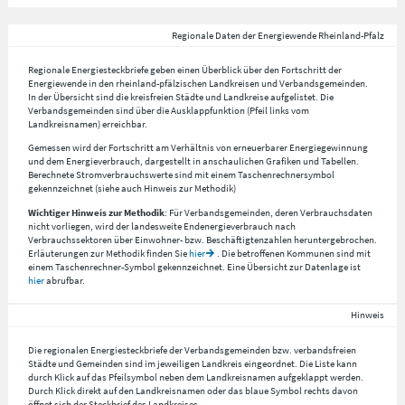
Regionale Daten der Energiewende Rheinland-Pfalz
Regionale Energiesteckbriefe geben einen Überblick über den Fortschritt der
Energiewende in den rheinland-pfälzischen Landkreisen und Verbandsgemeinden.
In der Übersicht sind die kreisfreien Städte und Landkreise aufgelistet. Die
Verbandsgemeinden sind über die Ausklappfunktion (Pfeil links vom
Landkreisnamen) erreichbar.
Gemessen wird der Fortschritt am Verhältnis von erneuerbarer Energiegewinnung
und dem Energieverbrauch, dargestellt in anschaulichen Grafiken und Tabellen.
Berechnete Stromverbrauchswerte sind mit einem Taschenrechnersymbol
gekennzeichnet (siehe auch Hinweis zur Methodik)
Wichtiger Hinweis zur Methodik
: Für Verbandsgemeinden, deren Verbrauchsdaten
nicht vorliegen, wird der landesweite Endenergieverbrauch nach
Verbrauchssektoren über Einwohner- bzw. Beschäftigtenzahlen heruntergebrochen.
Erläuterungen zur Methodik finden Sie
hier
. Die betroffenen Kommunen sind mit
einem Taschenrechner-Symbol gekennzeichnet. Eine Übersicht zur Datenlage ist
hier
abrufbar.
Hinweis
Die regionalen Energiesteckbriefe der Verbandsgemeinden bzw. verbandsfreien
Städte und Gemeinden sind im jeweiligen Landkreis eingeordnet. Die Liste kann
durch Klick auf das Pfeilsymbol neben dem Landkreisnamen aufgeklappt werden.
Durch Klick direkt auf den Landkreisnamen oder das blaue Symbol rechts davon
öffnet sich der Steckbrief des Landkreises.