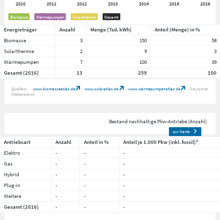
Biomasse
Wärmepumpen
Solarthermie
Gesamt
Energieträger
Anzahl
Menge (Tsd. kWh)
Anteil (Menge) in %
Biomasse
3
150
58
Solarthermie
2
9
3
Wärmepumpen
7
100
39
Gesamt (2016)
13
259
100
Quellen:
www.biomasseatlas.de
www.solaratlas.de
www.wärmepumpenatlas.de
Deutscher
Wetterdienst
Bestand nachhaltige Pkw-Antriebe (Anzahl)
zur Karte
Antriebsart
Anzahl
Anteil in %
Anteil je 1.000 Pkw (inkl. fossil)*
Elektro
-
-
-
Gas
-
-
-
Hybrid
-
-
-
Plug-in
-
-
-
Weitere
-
-
-
Gesamt (2016)
-
-
-