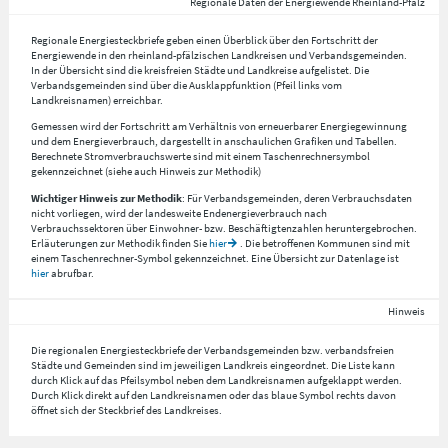
Regionale Daten der Energiewende Rheinland-Pfalz
Regionale Energiesteckbriefe geben einen Überblick über den Fortschritt der
Energiewende in den rheinland-pfälzischen Landkreisen und Verbandsgemeinden.
In der Übersicht sind die kreisfreien Städte und Landkreise aufgelistet. Die
Verbandsgemeinden sind über die Ausklappfunktion (Pfeil links vom
Landkreisnamen) erreichbar.
Gemessen wird der Fortschritt am Verhältnis von erneuerbarer Energiegewinnung
und dem Energieverbrauch, dargestellt in anschaulichen Grafiken und Tabellen.
Berechnete Stromverbrauchswerte sind mit einem Taschenrechnersymbol
gekennzeichnet (siehe auch Hinweis zur Methodik)
Wichtiger Hinweis zur Methodik
: Für Verbandsgemeinden, deren Verbrauchsdaten
nicht vorliegen, wird der landesweite Endenergieverbrauch nach
Verbrauchssektoren über Einwohner- bzw. Beschäftigtenzahlen heruntergebrochen.
Erläuterungen zur Methodik finden Sie
hier
. Die betroffenen Kommunen sind mit
einem Taschenrechner-Symbol gekennzeichnet. Eine Übersicht zur Datenlage ist
hier
abrufbar.
Hinweis
Die regionalen Energiesteckbriefe der Verbandsgemeinden bzw. verbandsfreien
Städte und Gemeinden sind im jeweiligen Landkreis eingeordnet. Die Liste kann
durch Klick auf das Pfeilsymbol neben dem Landkreisnamen aufgeklappt werden.
Durch Klick direkt auf den Landkreisnamen oder das blaue Symbol rechts davon
öffnet sich der Steckbrief des Landkreises.