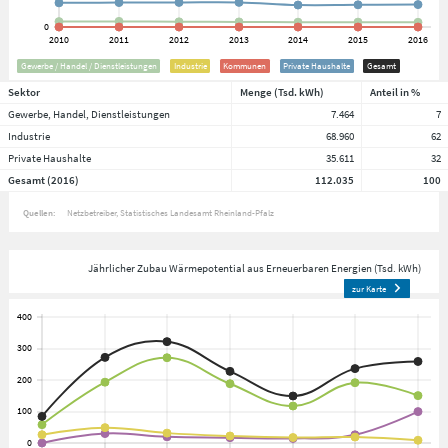
Gewerbe / Handel / Dienstleistungen
Industrie
Kommunen
Private Haushalte
Gesamt
Sektor
Menge (Tsd. kWh)
Anteil in %
Gewerbe, Handel, Dienstleistungen
7.464
7
Industrie
68.960
62
Private Haushalte
35.611
32
Gesamt (2016)
112.035
100
Quellen:
Netzbetreiber
Statistisches Landesamt Rheinland-Pfalz
Jährlicher Zubau Wärmepotential aus Erneuerbaren Energien (Tsd. kWh)
zur Karte