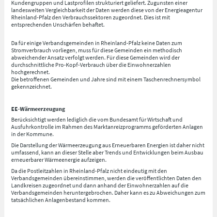
Kundengruppen und Lastprofilen strukturiert geliefert. Zugunsten einer
landesweiten Vergleichbarkeit der Daten werden diese von der Energieagentur
Rheinland-Pfalz den Verbrauchssektoren zugeordnet. Dies ist mit
entsprechenden Unschärfen behaftet.
Da für einige Verbandsgemeinden in Rheinland-Pfalz keine Daten zum
Stromverbrauch vorliegen, muss für diese Gemeinden ein methodisch
abweichender Ansatz verfolgt werden. Für diese Gemeinden wird der
durchschnittliche Pro-Kopf-Verbrauch über die Einwohnerzahlen
hochgerechnet.
Die betroffenen Gemeinden und Jahre sind mit einem Taschenrechnersymbol
gekennzeichnet.
EE-Wärmeerzeugung
Berücksichtigt werden lediglich die vom Bundesamt für Wirtschaft und
Ausfuhrkontrolle im Rahmen des Marktanreizprogramms geförderten Anlagen
in der Kommune.
Die Darstellung der Wärmeerzeugung aus Erneuerbaren Energien ist daher nicht
umfassend, kann an dieser Stelle aber Trends und Entwicklungen beim Ausbau
erneuerbarer Wärmeenergie aufzeigen.
Da die Postleitzahlen in Rheinland-Pfalz nicht eindeutig mit den
Verbandsgemeinden übereinstimmen, werden die veröffentlichten Daten den
Landkreisen zugeordnet und dann anhand der Einwohnerzahlen auf die
Verbandsgemeinden heruntergebrochen. Daher kann es zu Abweichungen zum
tatsächlichen Anlagenbestand kommen.