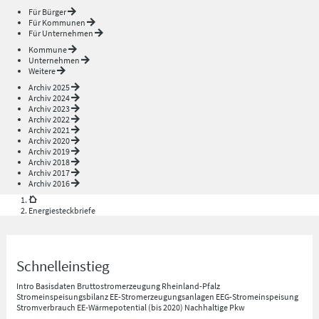
Für Bürger
Für Kommunen
Für Unternehmen
Kommune
Unternehmen
Weitere
Archiv 2025
Archiv 2024
Archiv 2023
Archiv 2022
Archiv 2021
Archiv 2020
Archiv 2019
Archiv 2018
Archiv 2017
Archiv 2016
Energiesteckbriefe
Schnelleinstieg
Intro
Basisdaten
Bruttostromerzeugung Rheinland-Pfalz
Stromeinspeisungsbilanz
EE-Stromerzeugungsanlagen
EEG-Stromeinspeisung
Stromverbrauch
EE-Wärmepotential (bis 2020)
Nachhaltige Pkw