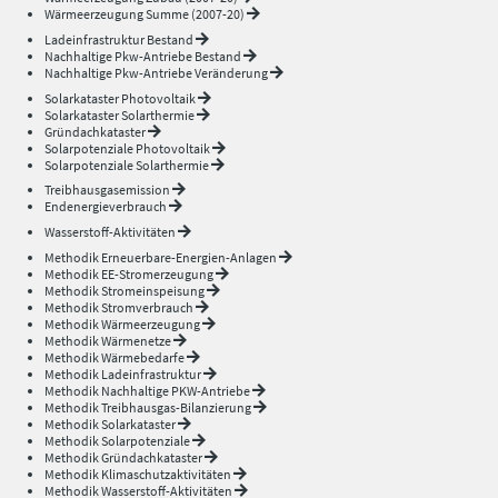
Wärmeerzeugung Summe (2007-20)
Ladeinfrastruktur Bestand
Nachhaltige Pkw-Antriebe Bestand
Nachhaltige Pkw-Antriebe Veränderung
Solarkataster Photovoltaik
Solarkataster Solarthermie
Gründachkataster
Solarpotenziale Photovoltaik
Solarpotenziale Solarthermie
Treibhausgasemission
Endenergieverbrauch
Wasserstoff-Aktivitäten
Methodik Erneuerbare-Energien-Anlagen
Methodik EE-Stromerzeugung
Methodik Stromeinspeisung
Methodik Stromverbrauch
Methodik Wärmeerzeugung
Methodik Wärmenetze
Methodik Wärmebedarfe
Methodik Ladeinfrastruktur
Methodik Nachhaltige PKW-Antriebe
Methodik Treibhausgas-Bilanzierung
Methodik Solarkataster
Methodik Solarpotenziale
Methodik Gründachkataster
Methodik Klimaschutzaktivitäten
Methodik Wasserstoff-Aktivitäten