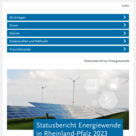
Links
EE-Anlagen
Strom
Wärme
Datenquellen und Methodik
Praxisbeispiele
Statusbericht zur Energiewende