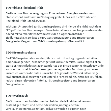
Strombilanz Rheinland-Pfalz
Die Daten zur Stromerzeugung aus Erneuerbaren Energien werden vom
Statistischen Landesamt zur Verfügung gestellt. Basis ist die Strombilanz
Rheinland-Pfalz (Stand 8/2018).
Wichtiger Unterschied zur Stromeinspeisung sind hierbei die nicht nach dem
EEG geförderten Strommengen. Diese beinhalten u.a. auch eigenverbrauchten
oder direktvermarkteten Strom sowie den biogenen Anteil der
Siedlungsabfälle, so dass die Bruttostromerzeugung aus Erneuerbaren
Energien im Vergleich zur EEG-Stromeinspeisung höher ausfällt.
EEG-Stromeinspeisung
Die EEG-Einspeisedaten werden jährlich beim Übertragungsnetzbetreiber
Amprion abgerufen, zusammengeführt und aufbereitet. Da in einigen Fällen
statt der Anschrift des Anlagenstandortes der Einspeisepunkt hinterlegt wurde,
kann es hier zu leichten Verzerrungen der regionalen Zuordnung kommen.
Zusätzlich wurden die Daten um nicht-EEG-geförderte Wasserkraftwerke (> 5
MW) ergänzt, da diese zwar nicht unter die Förderbedingungen des EEG fallen,
jedoch einen relevanten Anteil zur Stromeinspeisung aus Erneuerbaren
Energien haben.
Stromverbrauch
Die Stromverbrauchsdaten werden bei den Verteilnetzbetreibern und
zuständigen Stadt- und Gemeindewerken, untergliedert in
Verbrauchssektoren, abgefragt. Teilweise werden die Daten nach