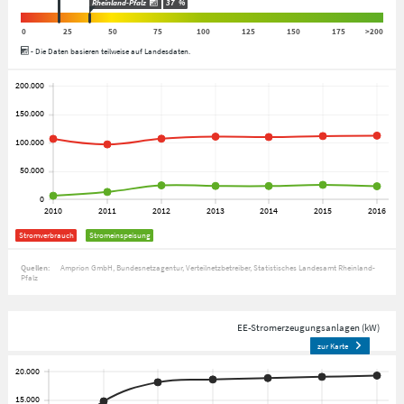
Rheinland-Pfalz
37
%
0
25
50
75
100
125
150
175
>200
- Die Daten basieren teilweise auf Landesdaten.
Stromverbrauch
Stromeinspeisung
Quellen:
Amprion GmbH
Bundesnetzagentur
Verteilnetzbetreiber
Statistisches Landesamt Rheinland-
Pfalz
EE-Stromerzeugungsanlagen (kW)
zur Karte