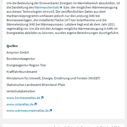
Um die Bedeutung der Erneuerbaren Energien im Wärmebereich abzubilden, ist
die Darstellung des
Wärmepotentials
bzw. der möglichen Wärmeerzeugung
aus diesen Technologien sinnvoll. Die veröffentlichten Daten aus dem
Marktanreizprogramm umfassen jedoch nur die Leistung (kW) bei
Biomasseanlagen, die installierte Fläche (m²) bei Solarthermie und die
Wärmeleistung (kW) bei Wärmepumpen. Letztere liegt erst ab dem Jahr 2011
regelmäßig vor. Um die mit den Anlagen mögliche Wärmeerzeugung in kWh im
Energieatlas abbilden zu können, wurden eigene Berechnungen durchgeführt.
Quellen
Amprion GmbH
Bundesnetzagentur
Energieagentur Region Trier
Kraftfahrtbundesamt
Ministerium für Umwelt, Energie, Ernährung und Forsten (MUEEF)
Statistisches Landesamt Rheinland-Pfalz
Verteilnetzbetreiber
www.biomasseatlas.de
www.solaratlas.de
www.wärmepumpenatlas.de