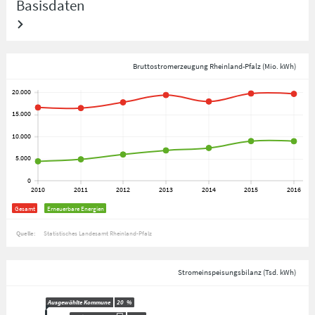
Basisdaten
Bruttostromerzeugung Rheinland-Pfalz (Mio. kWh)
Gesamt
Erneuerbare Energien
Quelle:
Statistisches Landesamt Rheinland-Pfalz
Stromeinspeisungsbilanz (Tsd. kWh)
Ausgewählte Kommune
20
%