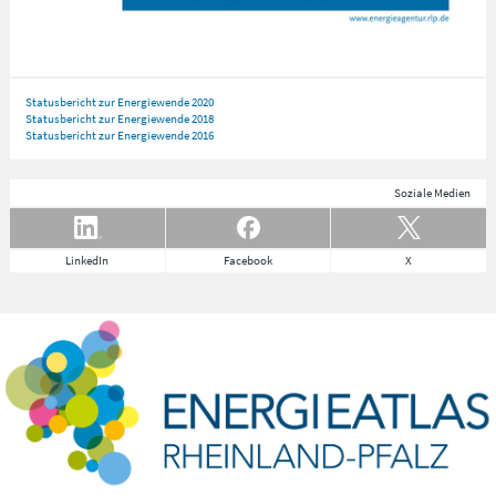
Statusbericht zur Energiewende 2020
Statusbericht zur Energiewende 2018
Statusbericht zur Energiewende 2016
Soziale Medien
LinkedIn
Facebook
X