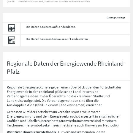
Quelle:
Kraftfahrt-Bundesamt, Statistisches Landesamt Rheinland-Pfalz
Datengrundlage
Die Daten basieren auf Landesdaten.
Die Daten basieren teilweise auf Landesdaten.
Regionale Daten der Energiewende Rheinland-
Pfalz
Regionale Energiesteckbriefe geben einen Überblick über den Fortschritt der
Energiewende in den rheinland-pfälzischen Landkreisen und
Verbandsgemeinden. In der Übersicht sind die kreisfreien Städte und
Landkreise aufgelistet. Die Verbandsgemeinden sind über die
Ausklappfunktion (Pfeil links vom Landkreisnamen) erreichbar.
Gemessen wird der Fortschritt am Verhältnis von erneuerbarer
Energiegewinnung und dem Energieverbrauch, dargestellt in anschaulichen
Grafiken und Tabellen. Berechnete Stromverbrauchswerte sind mit einem
Taschenrechnersymbol gekennzeichnet (siehe auch Hinweis zur Methodik)
Wichtiger Hinweis zur Methodik
: Für Verbandsgemeinden, deren