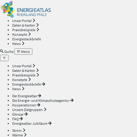
Energieatlas
—
Unser Portal
Daten & Karten
Rheinland-
Praxisbeispiele
Konzepte
Energiesteckbriefe
Pfalz
News
Suche
Menü
Unser Portal
Daten & Karten
Praxisbeispiele
Konzepte
Energiesteckbriefe
News
Der Energieatlas
Die Energie- und Klimaschutzagentur
Kooperationen
Unsere Zielgruppen
Glossar
FAQ
Energieatlas-Jubiläum
Strom
Wärme