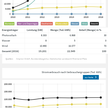
Biomasse
Klär- und Deponiegas
Geothermie
Photovoltaik
Wasser
Wind
Gesamt
Energieträger
Leistung (kW)
Menge (Tsd. kWh)
Anteil (Menge) in %
Photovoltaik
8.303
6.868
30
Wasser
8
5
0
Wind
10.890
16.077
70
Gesamt (2016)
19.201
22.949
100
Quellen:
Amprion GmbH
Bundesnetzagentur
Statistisches Landesamt Rheinland-Pfalz
Stromverbrauch nach Verbrauchergruppen (Tsd. kWh)
zur Karte