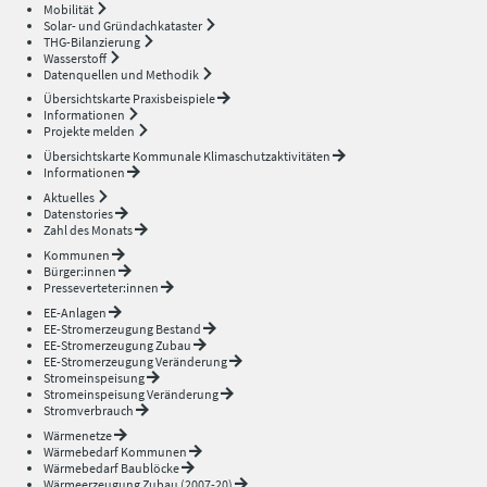
Mobilität
Solar- und Gründachkataster
THG-Bilanzierung
Wasserstoff
Datenquellen und Methodik
Übersichtskarte Praxisbeispiele
Informationen
Projekte melden
Übersichtskarte Kommunale Klimaschutzaktivitäten
Informationen
Aktuelles
Datenstories
Zahl des Monats
Kommunen
Bürger:innen
Presseverteter:innen
EE-Anlagen
EE-Stromerzeugung Bestand
EE-Stromerzeugung Zubau
EE-Stromerzeugung Veränderung
Stromeinspeisung
Stromeinspeisung Veränderung
Stromverbrauch
Wärmenetze
Wärmebedarf Kommunen
Wärmebedarf Baublöcke
Wärmeerzeugung Zubau (2007-20)