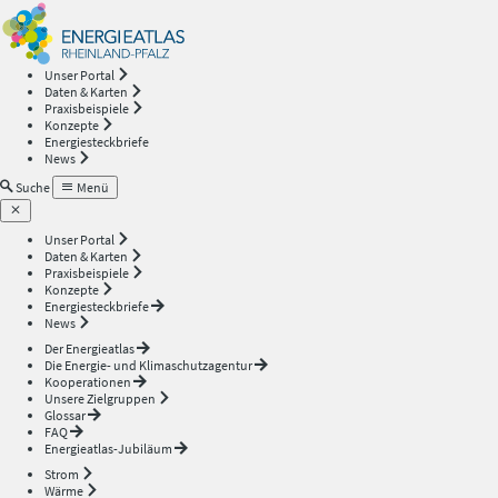
Energieatlas
—
Unser Portal
Daten & Karten
Rheinland-
Praxisbeispiele
Konzepte
Energiesteckbriefe
Pfalz
News
Suche
Menü
Unser Portal
Daten & Karten
Praxisbeispiele
Konzepte
Energiesteckbriefe
News
Der Energieatlas
Die Energie- und Klimaschutzagentur
Kooperationen
Unsere Zielgruppen
Glossar
FAQ
Energieatlas-Jubiläum
Strom
Wärme