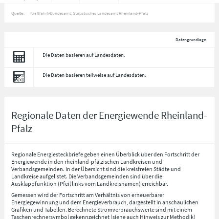
Quelle:
Kraftfahrt-Bundesamt, Statistisches Landesamt Rheinland-Pfalz
Datengrundlage
Die Daten basieren auf Landesdaten.
Die Daten basieren teilweise auf Landesdaten.
Regionale Daten der Energiewende Rheinland-
Pfalz
Regionale Energiesteckbriefe geben einen Überblick über den Fortschritt der
Energiewende in den rheinland-pfälzischen Landkreisen und
Verbandsgemeinden. In der Übersicht sind die kreisfreien Städte und
Landkreise aufgelistet. Die Verbandsgemeinden sind über die
Ausklappfunktion (Pfeil links vom Landkreisnamen) erreichbar.
Gemessen wird der Fortschritt am Verhältnis von erneuerbarer
Energiegewinnung und dem Energieverbrauch, dargestellt in anschaulichen
Grafiken und Tabellen. Berechnete Stromverbrauchswerte sind mit einem
Taschenrechnersymbol gekennzeichnet (siehe auch Hinweis zur Methodik)