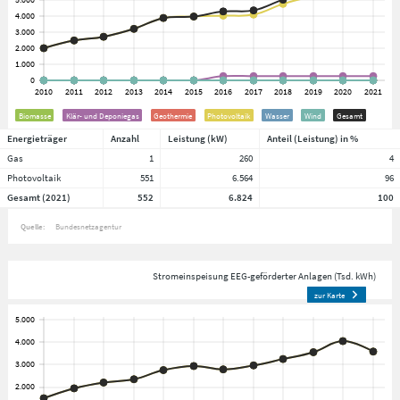
Biomasse
Klär- und Deponiegas
Geothermie
Photovoltaik
Wasser
Wind
Gesamt
Energieträger
Anzahl
Leistung (kW)
Anteil (Leistung) in %
Gas
1
260
4
Photovoltaik
551
6.564
96
Gesamt (2021)
552
6.824
100
Quelle:
Bundesnetzagentur
Stromeinspeisung EEG-geförderter Anlagen (Tsd. kWh)
zur Karte