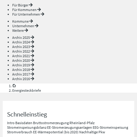
Für Bürger
Für Kommunen
Für Unternehmen
Kommune
Unternehmen
Weitere
Archiv 2025
Archiv 2024
Archiv 2023
Archiv 2022
Archiv 2021
Archiv 2020
Archiv 2019
Archiv 2018
Archiv 2017
Archiv 2016
Energiesteckbriefe
Schnelleinstieg
Intro
Basisdaten
Bruttostromerzeugung Rheinland-Pfalz
Stromeinspeisungsbilanz
EE-Stromerzeugungsanlagen
EEG-Stromeinspeisung
Stromverbrauch
EE-Wärmepotential (bis 2020)
Nachhaltige Pkw