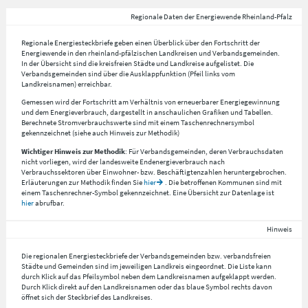
Regionale Daten der Energiewende Rheinland-Pfalz
Regionale Energiesteckbriefe geben einen Überblick über den Fortschritt der
Energiewende in den rheinland-pfälzischen Landkreisen und Verbandsgemeinden.
In der Übersicht sind die kreisfreien Städte und Landkreise aufgelistet. Die
Verbandsgemeinden sind über die Ausklappfunktion (Pfeil links vom
Landkreisnamen) erreichbar.
Gemessen wird der Fortschritt am Verhältnis von erneuerbarer Energiegewinnung
und dem Energieverbrauch, dargestellt in anschaulichen Grafiken und Tabellen.
Berechnete Stromverbrauchswerte sind mit einem Taschenrechnersymbol
gekennzeichnet (siehe auch Hinweis zur Methodik)
Wichtiger Hinweis zur Methodik
: Für Verbandsgemeinden, deren Verbrauchsdaten
nicht vorliegen, wird der landesweite Endenergieverbrauch nach
Verbrauchssektoren über Einwohner- bzw. Beschäftigtenzahlen heruntergebrochen.
Erläuterungen zur Methodik finden Sie
hier
. Die betroffenen Kommunen sind mit
einem Taschenrechner-Symbol gekennzeichnet. Eine Übersicht zur Datenlage ist
hier
abrufbar.
Hinweis
Die regionalen Energiesteckbriefe der Verbandsgemeinden bzw. verbandsfreien
Städte und Gemeinden sind im jeweiligen Landkreis eingeordnet. Die Liste kann
durch Klick auf das Pfeilsymbol neben dem Landkreisnamen aufgeklappt werden.
Durch Klick direkt auf den Landkreisnamen oder das blaue Symbol rechts davon
öffnet sich der Steckbrief des Landkreises.