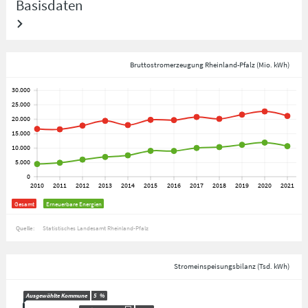
Basisdaten
Bruttostromerzeugung Rheinland-Pfalz (Mio. kWh)
Gesamt
Erneuerbare Energien
Quelle:
Statistisches Landesamt Rheinland-Pfalz
Stromeinspeisungsbilanz (Tsd. kWh)
Ausgewählte Kommune
5
%