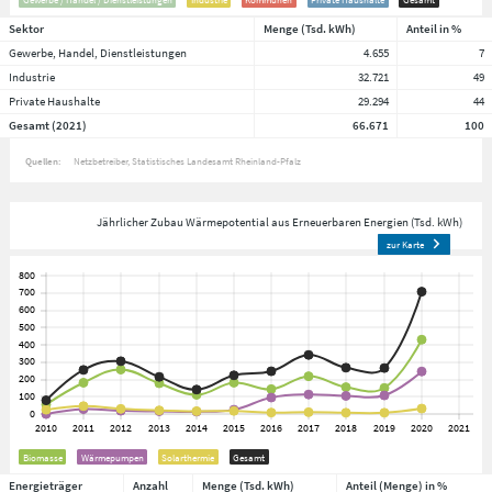
Sektor
Menge (Tsd. kWh)
Anteil in %
Gewerbe, Handel, Dienstleistungen
4.655
7
Industrie
32.721
49
Private Haushalte
29.294
44
Gesamt (2021)
66.671
100
Quellen:
Netzbetreiber
Statistisches Landesamt Rheinland-Pfalz
Jährlicher Zubau Wärmepotential aus Erneuerbaren Energien (Tsd. kWh)
zur Karte
Biomasse
Wärmepumpen
Solarthermie
Gesamt
Energieträger
Anzahl
Menge (Tsd. kWh)
Anteil (Menge) in %