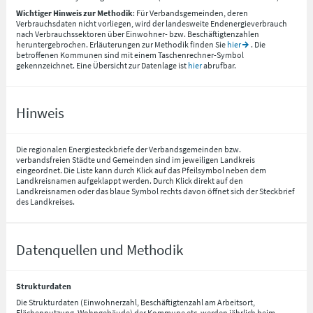
Wichtiger Hinweis zur Methodik
: Für Verbandsgemeinden, deren
Verbrauchsdaten nicht vorliegen, wird der landesweite Endenergieverbrauch
nach Verbrauchssektoren über Einwohner- bzw. Beschäftigtenzahlen
heruntergebrochen. Erläuterungen zur Methodik finden Sie
hier
. Die
betroffenen Kommunen sind mit einem Taschenrechner-Symbol
gekennzeichnet. Eine Übersicht zur Datenlage ist
hier
abrufbar.
Hinweis
Die regionalen Energiesteckbriefe der Verbandsgemeinden bzw.
verbandsfreien Städte und Gemeinden sind im jeweiligen Landkreis
eingeordnet. Die Liste kann durch Klick auf das Pfeilsymbol neben dem
Landkreisnamen aufgeklappt werden. Durch Klick direkt auf den
Landkreisnamen oder das blaue Symbol rechts davon öffnet sich der Steckbrief
des Landkreises.
Datenquellen und Methodik
Strukturdaten
Die Strukturdaten (Einwohnerzahl, Beschäftigtenzahl am Arbeitsort,
Flächennutzung, Wohngebäude) der Kommune etc. werden jährlich beim