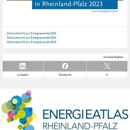
Statusbericht zur Energiewende 2020
Statusbericht zur Energiewende 2018
Statusbericht zur Energiewende 2016
Soziale Medien
LinkedIn
Facebook
X