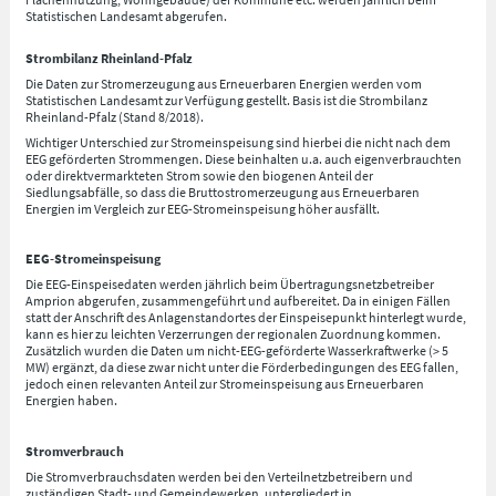
Statistischen Landesamt abgerufen.
Strombilanz Rheinland-Pfalz
Die Daten zur Stromerzeugung aus Erneuerbaren Energien werden vom
Statistischen Landesamt zur Verfügung gestellt. Basis ist die Strombilanz
Rheinland-Pfalz (Stand 8/2018).
Wichtiger Unterschied zur Stromeinspeisung sind hierbei die nicht nach dem
EEG geförderten Strommengen. Diese beinhalten u.a. auch eigenverbrauchten
oder direktvermarkteten Strom sowie den biogenen Anteil der
Siedlungsabfälle, so dass die Bruttostromerzeugung aus Erneuerbaren
Energien im Vergleich zur EEG-Stromeinspeisung höher ausfällt.
EEG-Stromeinspeisung
Die EEG-Einspeisedaten werden jährlich beim Übertragungsnetzbetreiber
Amprion abgerufen, zusammengeführt und aufbereitet. Da in einigen Fällen
statt der Anschrift des Anlagenstandortes der Einspeisepunkt hinterlegt wurde,
kann es hier zu leichten Verzerrungen der regionalen Zuordnung kommen.
Zusätzlich wurden die Daten um nicht-EEG-geförderte Wasserkraftwerke (> 5
MW) ergänzt, da diese zwar nicht unter die Förderbedingungen des EEG fallen,
jedoch einen relevanten Anteil zur Stromeinspeisung aus Erneuerbaren
Energien haben.
Stromverbrauch
Die Stromverbrauchsdaten werden bei den Verteilnetzbetreibern und
zuständigen Stadt- und Gemeindewerken, untergliedert in