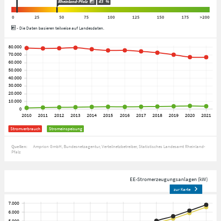
Rheinland-Pfalz
45
%
0
25
50
75
100
125
150
175
>200
- Die Daten basieren teilweise auf Landesdaten.
Stromverbrauch
Stromeinspeisung
Quellen:
Amprion GmbH
Bundesnetzagentur
Verteilnetzbetreiber
Statistisches Landesamt Rheinland-
Pfalz
EE-Stromerzeugungsanlagen (kW)
zur Karte