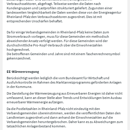
Verbrauchssektoren, abgefragt. Teilweise werden die Daten nach
Kundengruppen und Lastprofilen strukturiert geliefert. Zugunsten einer
landesweiten Vergleichbarkeit der Daten werden diese von der Energieagentur
Rheinland-Pfalz den Verbrauchssektoren zugeordnet. Dies ist mit
entsprechenden Unschärfen behaftet.
Da für einige Verbandsgemeinden in Rheinland-Pfalz keine Daten zum
Stromverbrauch vorliegen, muss für diese Gemeinden ein methodisch
abweichender Ansatz verfolgt werden. Für diese Gemeinden wird der
durchschnittliche Pro-Kopf-Verbrauch über die Einwohnerzahlen
hochgerechnet.
Die betroffenen Gemeinden und Jahre sind mit einem Taschenrechnersymbol
gekennzeichnet.
EE-Wärmeerzeugung
Berücksichtigt werden lediglich die vom Bundesamt für Wirtschaft und
Ausfuhrkontrolle im Rahmen des Marktanreizprogramms geförderten Anlagen
in der Kommune.
Die Darstellung der Wärmeerzeugung aus Erneuerbaren Energien ist daher nicht
umfassend, kann an dieser Stelle aber Trends und Entwicklungen beim Ausbau
erneuerbarer Wärmeenergie aufzeigen.
Da die Postleitzahlen in Rheinland-Pfalz nicht eindeutig mit den
Verbandsgemeinden übereinstimmen, werden die veröffentlichten Daten den
Landkreisen zugeordnet und dann anhand der Einwohnerzahlen auf die
Verbandsgemeinden heruntergebrochen. Daher kann es zu Abweichungen zum
tatsächlichen Anlagenbestand kommen.