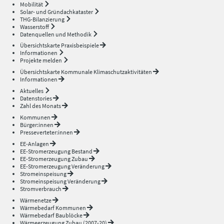
Mobilität
Solar- und Gründachkataster
THG-Bilanzierung
Wasserstoff
Datenquellen und Methodik
Übersichtskarte Praxisbeispiele
Informationen
Projekte melden
Übersichtskarte Kommunale Klimaschutzaktivitäten
Informationen
Aktuelles
Datenstories
Zahl des Monats
Kommunen
Bürger:innen
Presseverteter:innen
EE-Anlagen
EE-Stromerzeugung Bestand
EE-Stromerzeugung Zubau
EE-Stromerzeugung Veränderung
Stromeinspeisung
Stromeinspeisung Veränderung
Stromverbrauch
Wärmenetze
Wärmebedarf Kommunen
Wärmebedarf Baublöcke
Wärmeerzeugung Zubau (2007-20)