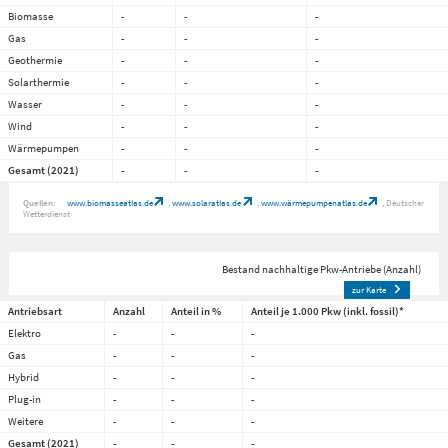
Biomasse
-
-
-
Gas
-
-
-
Geothermie
-
-
-
Solarthermie
-
-
-
Wasser
-
-
-
Wind
-
-
-
Wärmepumpen
-
-
-
Gesamt (2021)
-
-
-
Quellen:
www.biomasseatlas.de
www.solaratlas.de
www.wärmepumpenatlas.de
Deutscher
Wetterdienst
Bestand nachhaltige Pkw-Antriebe (Anzahl)
zur Karte
Antriebsart
Anzahl
Anteil in %
Anteil je 1.000 Pkw (inkl. fossil)*
Elektro
-
-
-
Gas
-
-
-
Hybrid
-
-
-
Plug-in
-
-
-
Weitere
-
-
-
Gesamt (2021)
-
-
-