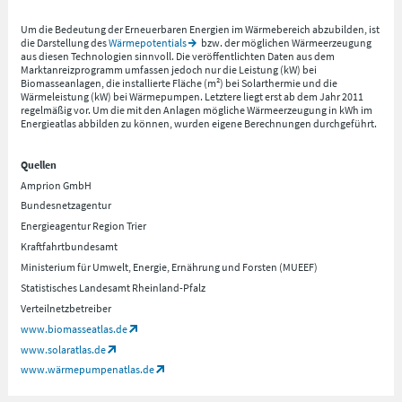
Um die Bedeutung der Erneuerbaren Energien im Wärmebereich abzubilden, ist
die Darstellung des
Wärmepotentials
bzw. der möglichen Wärmeerzeugung
aus diesen Technologien sinnvoll. Die veröffentlichten Daten aus dem
Marktanreizprogramm umfassen jedoch nur die Leistung (kW) bei
Biomasseanlagen, die installierte Fläche (m²) bei Solarthermie und die
Wärmeleistung (kW) bei Wärmepumpen. Letztere liegt erst ab dem Jahr 2011
regelmäßig vor. Um die mit den Anlagen mögliche Wärmeerzeugung in kWh im
Energieatlas abbilden zu können, wurden eigene Berechnungen durchgeführt.
Quellen
Amprion GmbH
Bundesnetzagentur
Energieagentur Region Trier
Kraftfahrtbundesamt
Ministerium für Umwelt, Energie, Ernährung und Forsten (MUEEF)
Statistisches Landesamt Rheinland-Pfalz
Verteilnetzbetreiber
www.biomasseatlas.de
www.solaratlas.de
www.wärmepumpenatlas.de