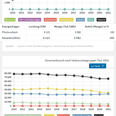
Biomasse
Klär- und Deponiegas
Geothermie
Photovoltaik
Wasser
Wind
Gesamt
Energieträger
Leistung (kW)
Menge (Tsd. kWh)
Anteil (Menge) in %
Photovoltaik
6.121
3.582
100
Gesamt (2021)
6.121
3.582
100
Quellen:
Amprion GmbH
Bundesnetzagentur
Statistisches Landesamt Rheinland-Pfalz
Stromverbrauch nach Verbrauchergruppen (Tsd. kWh)
zur Karte
Gewerbe / Handel / Dienstleistungen
Industrie
Kommunen
Private Haushalte
Gesamt