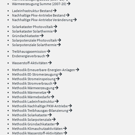
Wärmeerzeugung Summe (2007-20)
Ladeinfrastruktur Bestand
Nachhaltige Pkw-Antriebe Bestand
Nachhaltige Pkw-Antriebe Veränderung
Solarkataster Photovoltaik
Solarkataster Solarthermie
Gründachkataster
Solarpotenziale Photovoltaik
Solarpotenziale Solarthermie
Treibhausgasemission
Endenergieverbrauch
Wasserstoff-Aktivitäten
Methodik Erneuerbare-Energien-Anlagen
Methodik EE-Stromerzeugung
Methodik Stromeinspeisung
Methodik Stromverbrauch
Methodik Wärmeerzeugung
Methodik Wärmenetze
Methodik Wärmebedarfe
Methodik Ladeinfrastruktur
Methodik Nachhaltige PKW-Antriebe
Methodik Treibhausgas-Bilanzierung
Methodik Solarkataster
Methodik Solarpotenziale
Methodik Gründachkataster
Methodik Klimaschutzaktivitäten
Methodik Wasserstoff-Aktivitäten