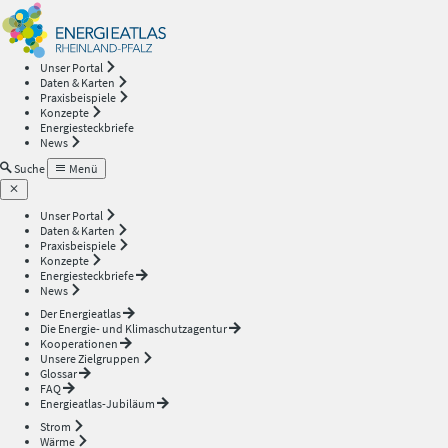
Energieatlas
—
Unser Portal
Daten & Karten
Rheinland-
Praxisbeispiele
Konzepte
Energiesteckbriefe
Pfalz
News
Suche
Menü
Unser Portal
Daten & Karten
Praxisbeispiele
Konzepte
Energiesteckbriefe
News
Der Energieatlas
Die Energie- und Klimaschutzagentur
Kooperationen
Unsere Zielgruppen
Glossar
FAQ
Energieatlas-Jubiläum
Strom
Wärme