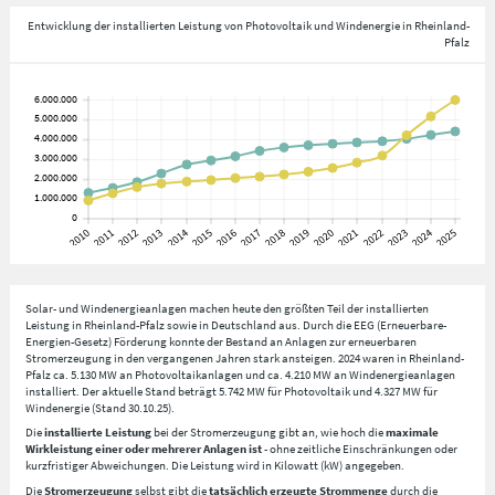
Entwicklung der installierten Leistung von Photovoltaik und Windenergie in Rheinland-
Pfalz
Solar- und Windenergieanlagen machen heute den größten Teil der installierten
Leistung in Rheinland-Pfalz sowie in Deutschland aus. Durch die EEG (Erneuerbare-
Energien-Gesetz) Förderung konnte der Bestand an Anlagen zur erneuerbaren
Stromerzeugung in den vergangenen Jahren stark ansteigen. 2024 waren in Rheinland-
Pfalz ca. 5.130 MW an Photovoltaikanlagen und ca. 4.210 MW an Windenergieanlagen
installiert. Der aktuelle Stand beträgt 5.742 MW für Photovoltaik und 4.327 MW für
Windenergie (Stand 30.10.25).
Die
installierte Leistung
bei der Stromerzeugung gibt an, wie hoch die
maximale
Wirkleistung einer oder mehrerer Anlagen ist
- ohne zeitliche Einschränkungen oder
kurzfristiger Abweichungen. Die Leistung wird in Kilowatt (kW) angegeben.
Die
Stromerzeugung
selbst gibt die
tatsächlich erzeugte Strommenge
durch die