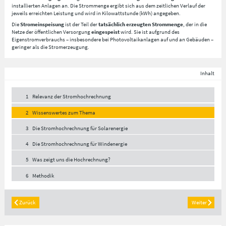
installierten Anlagen an. Die Strommenge ergibt sich aus dem zeitlichen Verlauf der
jeweils erreichten Leistung und wird in Kilowattstunde (kWh) angegeben.
Die
Stromeinspeisung
ist der Teil der
tatsächlich erzeugten Strommenge
, der in die
Netze der öffentlichen Versorgung
eingespeist
wird. Sie ist aufgrund des
Eigenstromverbrauchs – insbesondere bei Photovoltaikanlagen auf und an Gebäuden –
geringer als die Stromerzeugung.
Inhalt
1
Relevanz der Stromhochrechnung
2
Wissenswertes zum Thema
3
Die Stromhochrechnung für Solarenergie
4
Die Stromhochrechnung für Windenergie
5
Was zeigt uns die Hochrechnung?
6
Methodik
Zurück
Weiter