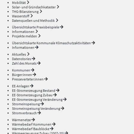
Mobilität
Solar- und Gründachkataster
THG-Bilanzierung
Wasserstoff
Datenquellen und Methodik
Übersichtskarte Praxisbeispiele
Informationen
Projekte melden
Übersichtskarte Kommunale Klimaschutzaktivitäten
Informationen
Aktuelles
Datenstories
Zahl des Monats
Kommunen
Bürger:innen
Presseverteter:innen
EE-Anlagen
EE-Stromerzeugung Bestand
EE-Stromerzeugung Zubau
EE-Stromerzeugung Veränderung
Stromeinspeisung
Stromeinspeisung Veränderung
Stromverbrauch
Wärmenetze
Wärmebedarf Kommunen
Wärmebedarf Baublöcke
Wärmeerzeugung Zubau (2007-20)