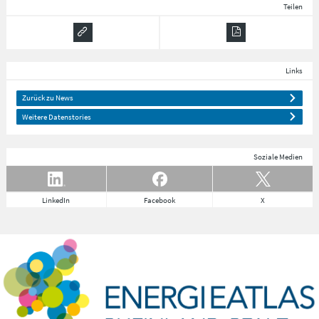
Teilen
Links
Zurück zu News
Weitere Datenstories
Soziale Medien
LinkedIn
Facebook
X