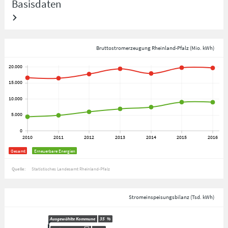
Basisdaten
Bruttostromerzeugung Rheinland-Pfalz (Mio. kWh)
Gesamt
Erneuerbare Energien
Quelle:
Statistisches Landesamt Rheinland-Pfalz
Stromeinspeisungsbilanz (Tsd. kWh)
Ausgewählte Kommune
35
%