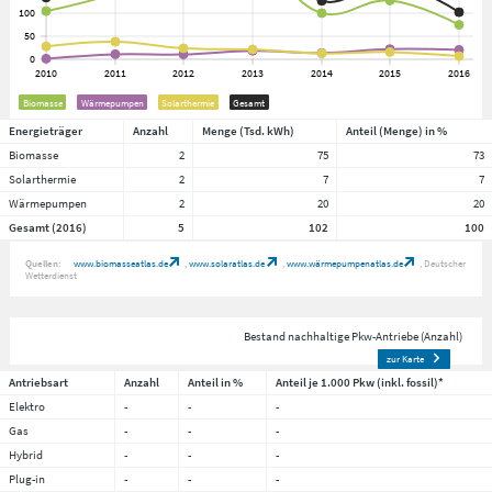
Biomasse
Wärmepumpen
Solarthermie
Gesamt
Energieträger
Anzahl
Menge (Tsd. kWh)
Anteil (Menge) in %
Biomasse
2
75
73
Solarthermie
2
7
7
Wärmepumpen
2
20
20
Gesamt (2016)
5
102
100
Quellen:
www.biomasseatlas.de
www.solaratlas.de
www.wärmepumpenatlas.de
Deutscher
Wetterdienst
Bestand nachhaltige Pkw-Antriebe (Anzahl)
zur Karte
Antriebsart
Anzahl
Anteil in %
Anteil je 1.000 Pkw (inkl. fossil)*
Elektro
-
-
-
Gas
-
-
-
Hybrid
-
-
-
Plug-in
-
-
-