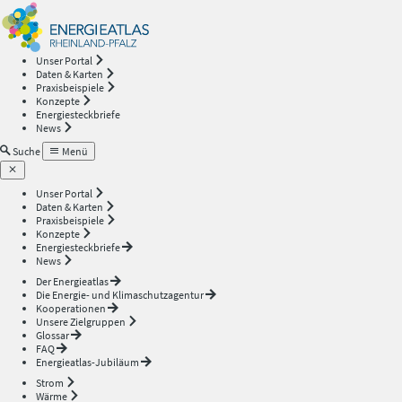
Energieatlas
—
Unser Portal
Daten & Karten
Rheinland-
Praxisbeispiele
Konzepte
Energiesteckbriefe
Pfalz
News
Suche
Menü
Unser Portal
Daten & Karten
Praxisbeispiele
Konzepte
Energiesteckbriefe
News
Der Energieatlas
Die Energie- und Klimaschutzagentur
Kooperationen
Unsere Zielgruppen
Glossar
FAQ
Energieatlas-Jubiläum
Strom
Wärme