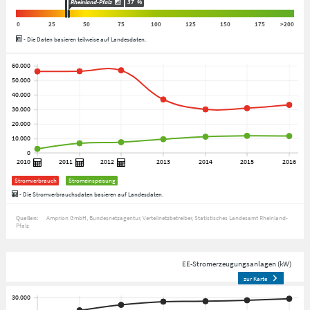
Rheinland-Pfalz
37
%
0
25
50
75
100
125
150
175
>200
- Die Daten basieren teilweise auf Landesdaten.
Stromverbrauch
Stromeinspeisung
- Die Stromverbrauchsdaten basieren auf Landesdaten.
Quellen:
Amprion GmbH
Bundesnetzagentur
Verteilnetzbetreiber
Statistisches Landesamt Rheinland-
Pfalz
EE-Stromerzeugungsanlagen (kW)
zur Karte