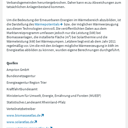
Verbandsgemeinden heruntergebrochen. Daher kann es zu Abweichungen zum
tatsächlichen Anlagenbestand kommen.
Um die Bedeutung der Erneuerbaren Energien im Wärmebereich abzubilden, ist
die Darstellung des
Wärmepotentials
bzw. der möglichen Wärmeerzeugung
aus diesen Technologien sinnvoll. Die veröffentlichten Daten aus dem
Marktanreizprogramm umfassen jedoch nur die Leistung (kW) bei
Biomasseanlagen, die installierte Fläche (m²) bei Solarthermie und die
Wärmeleistung (kW) bei Wärmepumpen. Letztere liegt erst ab dem Jahr 2011
regelmäßig vor. Um die mit den Anlagen mögliche Wärmeerzeugung in kWh im
Energieatlas abbilden zu können, wurden eigene Berechnungen durchgeführt.
Quellen
Amprion GmbH
Bundesnetzagentur
Energieagentur Region Trier
Kraftfahrtbundesamt
Ministerium für Umwelt, Energie, Ernährung und Forsten (MUEEF)
Statistisches Landesamt Rheinland-Pfalz
Verteilnetzbetreiber
www.biomasseatlas.de
www.solaratlas.de