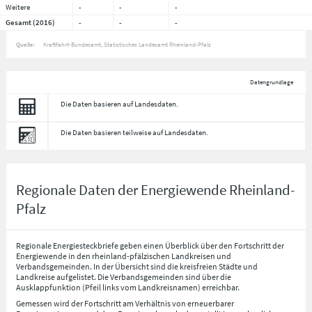
Weitere
-
-
-
Gesamt (2016)
-
-
-
Quelle:
Kraftfahrt-Bundesamt, Statistisches Landesamt Rheinland-Pfalz
Datengrundlage
Die Daten basieren auf Landesdaten.
Die Daten basieren teilweise auf Landesdaten.
Regionale Daten der Energiewende Rheinland-
Pfalz
Regionale Energiesteckbriefe geben einen Überblick über den Fortschritt der
Energiewende in den rheinland-pfälzischen Landkreisen und
Verbandsgemeinden. In der Übersicht sind die kreisfreien Städte und
Landkreise aufgelistet. Die Verbandsgemeinden sind über die
Ausklappfunktion (Pfeil links vom Landkreisnamen) erreichbar.
Gemessen wird der Fortschritt am Verhältnis von erneuerbarer