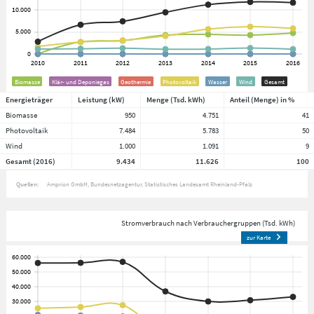
Biomasse
Klär- und Deponiegas
Geothermie
Photovoltaik
Wasser
Wind
Gesamt
Energieträger
Leistung (kW)
Menge (Tsd. kWh)
Anteil (Menge) in %
Biomasse
950
4.751
41
Photovoltaik
7.484
5.783
50
Wind
1.000
1.091
9
Gesamt (2016)
9.434
11.626
100
Quellen:
Amprion GmbH
Bundesnetzagentur
Statistisches Landesamt Rheinland-Pfalz
Stromverbrauch nach Verbrauchergruppen (Tsd. kWh)
zur Karte