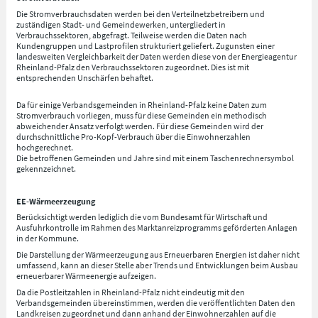
Die Stromverbrauchsdaten werden bei den Verteilnetzbetreibern und
zuständigen Stadt- und Gemeindewerken, untergliedert in
Verbrauchssektoren, abgefragt. Teilweise werden die Daten nach
Kundengruppen und Lastprofilen strukturiert geliefert. Zugunsten einer
landesweiten Vergleichbarkeit der Daten werden diese von der Energieagentur
Rheinland-Pfalz den Verbrauchssektoren zugeordnet. Dies ist mit
entsprechenden Unschärfen behaftet.
Da für einige Verbandsgemeinden in Rheinland-Pfalz keine Daten zum
Stromverbrauch vorliegen, muss für diese Gemeinden ein methodisch
abweichender Ansatz verfolgt werden. Für diese Gemeinden wird der
durchschnittliche Pro-Kopf-Verbrauch über die Einwohnerzahlen
hochgerechnet.
Die betroffenen Gemeinden und Jahre sind mit einem Taschenrechnersymbol
gekennzeichnet.
EE-Wärmeerzeugung
Berücksichtigt werden lediglich die vom Bundesamt für Wirtschaft und
Ausfuhrkontrolle im Rahmen des Marktanreizprogramms geförderten Anlagen
in der Kommune.
Die Darstellung der Wärmeerzeugung aus Erneuerbaren Energien ist daher nicht
umfassend, kann an dieser Stelle aber Trends und Entwicklungen beim Ausbau
erneuerbarer Wärmeenergie aufzeigen.
Da die Postleitzahlen in Rheinland-Pfalz nicht eindeutig mit den
Verbandsgemeinden übereinstimmen, werden die veröffentlichten Daten den
Landkreisen zugeordnet und dann anhand der Einwohnerzahlen auf die