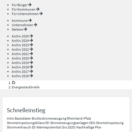
Für Bürger
Für Kommunen
Für Unternehmen
Kommune
Unternehmen
Weitere
Archiv 2025
Archiv 2024
Archiv 2023
Archiv 2022
Archiv 2021
Archiv 2020
Archiv 2019
Archiv 2018
Archiv 2017
Archiv 2016
Energiesteckbriefe
Schnelleinstieg
Intro
Basisdaten
Bruttostromerzeugung Rheinland-Pfalz
Stromeinspeisungsbilanz
EE-Stromerzeugungsanlagen
EEG-Stromeinspeisung
Stromverbrauch
EE-Wärmepotential (bis 2020)
Nachhaltige Pkw