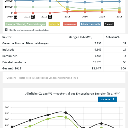
Gewerbe / Handel / Dienstleistungen
Industrie
Kommunen
Private Haushalte
Gesamt
- Die Daten basieren auf Landesdaten.
Sektor
Menge (Tsd. kWh)
Anteil in %
Gewerbe, Handel, Dienstleistungen
7.796
24
Industrie
4.667
14
Kommunen
1.558
5
Private Haushalte
19.026
58
Gesamt (2016)
33.047
100
Quellen:
Netzbetreiber
Statistisches Landesamt Rheinland-Pfalz
Jährlicher Zubau Wärmepotential aus Erneuerbaren Energien (Tsd. kWh)
zur Karte