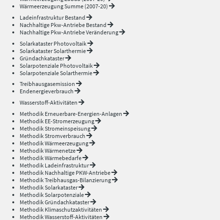
Wärmeerzeugung Summe (2007-20)
Ladeinfrastruktur Bestand
Nachhaltige Pkw-Antriebe Bestand
Nachhaltige Pkw-Antriebe Veränderung
Solarkataster Photovoltaik
Solarkataster Solarthermie
Gründachkataster
Solarpotenziale Photovoltaik
Solarpotenziale Solarthermie
Treibhausgasemission
Endenergieverbrauch
Wasserstoff-Aktivitäten
Methodik Erneuerbare-Energien-Anlagen
Methodik EE-Stromerzeugung
Methodik Stromeinspeisung
Methodik Stromverbrauch
Methodik Wärmeerzeugung
Methodik Wärmenetze
Methodik Wärmebedarfe
Methodik Ladeinfrastruktur
Methodik Nachhaltige PKW-Antriebe
Methodik Treibhausgas-Bilanzierung
Methodik Solarkataster
Methodik Solarpotenziale
Methodik Gründachkataster
Methodik Klimaschutzaktivitäten
Methodik Wasserstoff-Aktivitäten