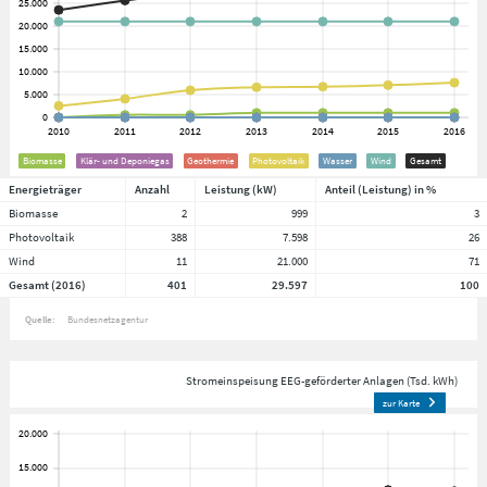
Biomasse
Klär- und Deponiegas
Geothermie
Photovoltaik
Wasser
Wind
Gesamt
Energieträger
Anzahl
Leistung (kW)
Anteil (Leistung) in %
Biomasse
2
999
3
Photovoltaik
388
7.598
26
Wind
11
21.000
71
Gesamt (2016)
401
29.597
100
Quelle:
Bundesnetzagentur
Stromeinspeisung EEG-geförderter Anlagen (Tsd. kWh)
zur Karte