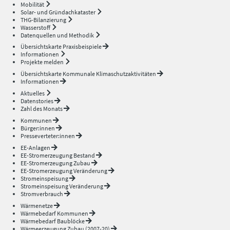
Mobilität
Solar- und Gründachkataster
THG-Bilanzierung
Wasserstoff
Datenquellen und Methodik
Übersichtskarte Praxisbeispiele
Informationen
Projekte melden
Übersichtskarte Kommunale Klimaschutzaktivitäten
Informationen
Aktuelles
Datenstories
Zahl des Monats
Kommunen
Bürger:innen
Presseverteter:innen
EE-Anlagen
EE-Stromerzeugung Bestand
EE-Stromerzeugung Zubau
EE-Stromerzeugung Veränderung
Stromeinspeisung
Stromeinspeisung Veränderung
Stromverbrauch
Wärmenetze
Wärmebedarf Kommunen
Wärmebedarf Baublöcke
Wärmeerzeugung Zubau (2007-20)