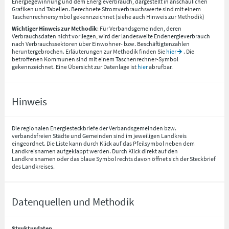
Energiegewinnung und dem Energieverbrauch, dargestellt in anschaulichen
Grafiken und Tabellen. Berechnete Stromverbrauchswerte sind mit einem
Taschenrechnersymbol gekennzeichnet (siehe auch Hinweis zur Methodik)
Wichtiger Hinweis zur Methodik
: Für Verbandsgemeinden, deren
Verbrauchsdaten nicht vorliegen, wird der landesweite Endenergieverbrauch
nach Verbrauchssektoren über Einwohner- bzw. Beschäftigtenzahlen
heruntergebrochen. Erläuterungen zur Methodik finden Sie
hier
. Die
betroffenen Kommunen sind mit einem Taschenrechner-Symbol
gekennzeichnet. Eine Übersicht zur Datenlage ist
hier
abrufbar.
Hinweis
Die regionalen Energiesteckbriefe der Verbandsgemeinden bzw.
verbandsfreien Städte und Gemeinden sind im jeweiligen Landkreis
eingeordnet. Die Liste kann durch Klick auf das Pfeilsymbol neben dem
Landkreisnamen aufgeklappt werden. Durch Klick direkt auf den
Landkreisnamen oder das blaue Symbol rechts davon öffnet sich der Steckbrief
des Landkreises.
Datenquellen und Methodik
Strukturdaten