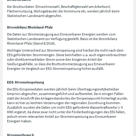
Die Strukturdaten (Einwohnerzahl, Beschäftigtenzahl am Arbeitsort,
Flächennutzung, Wohngebäude) der Kommune etc. werden jährlich beim
Statistischen Landesamt abgerufen.
Strombilanz Rheinland-Pfalz
Die Daten zur Stromerzeugung aus Erneuerbaren Energien werden vom
Statistischen Landesamt zur Verfügung gestellt. Basis ist die Strombilanz
Rheinland-Pfalz (Stand 8/2018).
Wichtiger Unterschied zur Stromeinspeisung sind hierbei die nicht nach dem
EEG geförderten Strommengen. Diese beinhalten u.a. auch eigenverbrauchten
oder direktvermarkteten Strom sowie den biogenen Anteil der
Siedlungsabfälle, so dass die Bruttostromerzeugung aus Erneuerbaren
Energien im Vergleich zur EEG-Stromeinspeisung höher ausfällt.
EEG-Stromeinspeisung
Die EEG-Einspeisedaten werden jährlich beim Übertragungsnetzbetreiber
Amprion abgerufen, zusammengeführt und aufbereitet. Da in einigen Fällen
statt der Anschrift des Anlagenstandortes der Einspeisepunkt hinterlegt wurde,
kann es hier zu leichten Verzerrungen der regionalen Zuordnung kommen.
Zusätzlich wurden die Daten um nicht-EEG-geförderte Wasserkraftwerke (> 5
MW) ergänzt, da diese zwar nicht unter die Förderbedingungen des EEG fallen,
jedoch einen relevanten Anteil zur Stromeinspeisung aus Erneuerbaren
Energien haben.
Stromverbrauch