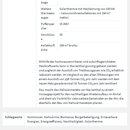
änge
Weitere
Solarthermie mit Heizleistung von 100 kW
Wärmeerz
- Vakuumröhrenkollektoren mit 164 m²
euger
(netto)
Pufferspei
15.000 l
cher
Anschlüss
33
e
Kollektorfl
156 m² brutto
äche
Mithilfe des hochwassersicheren und zukunftsgerichteten
Heizkraftwerks kann in Marienthal günstig geheizt werden
und zugleich der Ausstoß von Treibhausgasen wie CO
erheblich
2
reduziert werden. Im Vergleich zu den alten Ölheizungen mit
einem Ausstoß von 238 Tonnen CO
pro Jahr werden mit dem
2
neuen Netz gerade einmal 18 Tonnen CO
pro Jahr emittiert.
2
Das macht das Nahwärmenetz von Marienthal zu einem
Vorzeigeprojekt für den nachhaltigen Wiederaufbau im Ahrtal
und dient als Vorbild für viele weitere Gemeinden an der Ahr, die
ebenfalls den Bau von Nahwärmenetzen planen.
Schlagworte
Kommunen, Nahwärme, Biomasse, Bürgerbeteiligung, Erneuerbare
Energien, Energieeffizienz, Nachhaltigkeit, Solarthermie