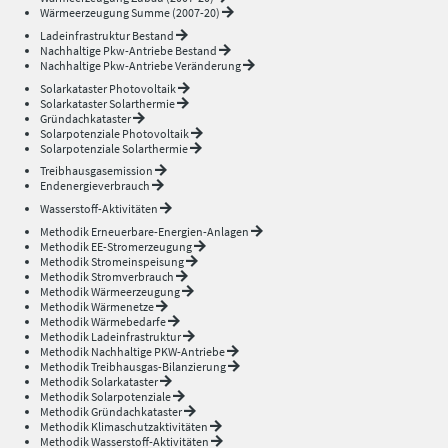
Wärmeerzeugung Summe (2007-20)
Ladeinfrastruktur Bestand
Nachhaltige Pkw-Antriebe Bestand
Nachhaltige Pkw-Antriebe Veränderung
Solarkataster Photovoltaik
Solarkataster Solarthermie
Gründachkataster
Solarpotenziale Photovoltaik
Solarpotenziale Solarthermie
Treibhausgasemission
Endenergieverbrauch
Wasserstoff-Aktivitäten
Methodik Erneuerbare-Energien-Anlagen
Methodik EE-Stromerzeugung
Methodik Stromeinspeisung
Methodik Stromverbrauch
Methodik Wärmeerzeugung
Methodik Wärmenetze
Methodik Wärmebedarfe
Methodik Ladeinfrastruktur
Methodik Nachhaltige PKW-Antriebe
Methodik Treibhausgas-Bilanzierung
Methodik Solarkataster
Methodik Solarpotenziale
Methodik Gründachkataster
Methodik Klimaschutzaktivitäten
Methodik Wasserstoff-Aktivitäten