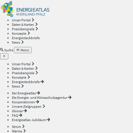
Energieatlas
—
Unser Portal
Daten & Karten
Rheinland-
Praxisbeispiele
Konzepte
Energiesteckbriefe
Pfalz
News
Suche
Menü
Unser Portal
Daten & Karten
Praxisbeispiele
Konzepte
Energiesteckbriefe
News
Der Energieatlas
Die Energie- und Klimaschutzagentur
Kooperationen
Unsere Zielgruppen
Glossar
FAQ
Energieatlas-Jubiläum
Strom
Wärme