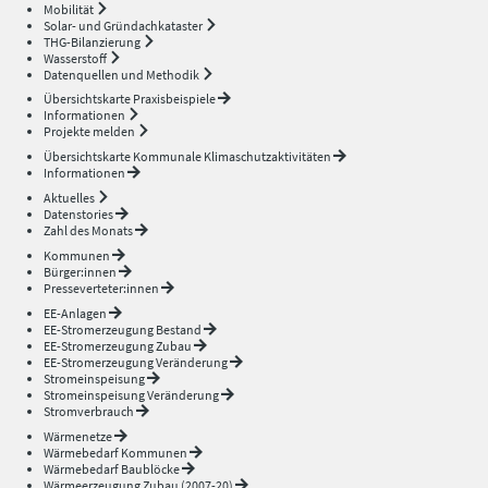
Mobilität
Solar- und Gründachkataster
THG-Bilanzierung
Wasserstoff
Datenquellen und Methodik
Übersichtskarte Praxisbeispiele
Informationen
Projekte melden
Übersichtskarte Kommunale Klimaschutzaktivitäten
Informationen
Aktuelles
Datenstories
Zahl des Monats
Kommunen
Bürger:innen
Presseverteter:innen
EE-Anlagen
EE-Stromerzeugung Bestand
EE-Stromerzeugung Zubau
EE-Stromerzeugung Veränderung
Stromeinspeisung
Stromeinspeisung Veränderung
Stromverbrauch
Wärmenetze
Wärmebedarf Kommunen
Wärmebedarf Baublöcke
Wärmeerzeugung Zubau (2007-20)