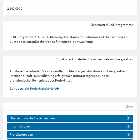
2.100.000 €
Fördermittel und -programme
EFRE Programm REACT-EU - Recovery Assistance for Cohesion and the Territories of
Europe des Europäischer Fonds für regionale Entwicklung
Projektsteckbriefe der Praxisbeispiele im Energieatlas
Auf dieser Seite finden Sie alle veröffentlichten Projektsteckbriefe im Energieatlas
Rheinland-Pfalz. Die Auflistung erfolgt nach Initiatorengruppe und in
alphabetischer Reihenfolge der Projekttitel.
Zur Übersicht Projektsteckbriefe
Links
Übersichtskarte Praxisbeispiele
Informationen
Projekte melden