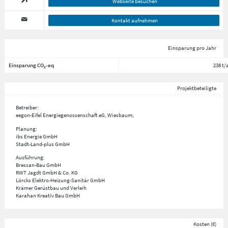
Webseite besuchen
Kontakt aufnehmen
Einsparung pro Jahr
Einsparung CO₂-eq
238 t/
Projektbeteiligte
Betreiber:
eegon-Eifel Energiegenossenschaft eG, Wiesbaum;
Planung:
ibs Energie GmbH
Stadt-Land-plus GmbH
Ausführung:
Bressan-Bau GmbH
RWT Jagdt GmbH & Co. KG
Lörcks Elektro-Heizung-Sanitär GmbH
Krämer Gerüstbau und Verleih
Karahan Kreativ Bau GmbH
Kosten (€)