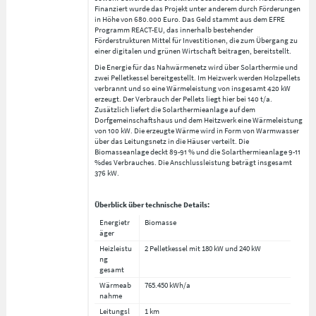
Finanziert wurde das Projekt unter anderem durch Förderungen
in Höhe von 680.000 Euro. Das Geld stammt aus dem EFRE
Programm REACT-EU, das innerhalb bestehender
Förderstrukturen Mittel für Investitionen, die zum Übergang zu
einer digitalen und grünen Wirtschaft beitragen, bereitstellt.
Die Energie für das Nahwärmenetz wird über Solarthermie und
zwei Pelletkessel bereitgestellt. Im Heizwerk werden Holzpellets
verbrannt und so eine Wärmeleistung von insgesamt 420 kW
erzeugt. Der Verbrauch der Pellets liegt hier bei 140 t/a.
Zusätzlich liefert die Solarthermieanlage auf dem
Dorfgemeinschaftshaus und dem Heitzwerk eine Wärmeleistung
von 100 kW. Die erzeugte Wärme wird in Form von Warmwasser
über das Leitungsnetz in die Häuser verteilt. Die
Biomasseanlage deckt 89-91 % und die Solarthermieanlage 9-11
%des Verbrauches. Die Anschlussleistung beträgt insgesamt
376 kW.
Überblick über technische Details:
Energietr
Biomasse
äger
Heizleistu
2 Pelletkessel mit 180 kW und 240 kW
ng
gesamt
Wärmeab
765.450 kWh/a
nahme
Leitungsl
1 km