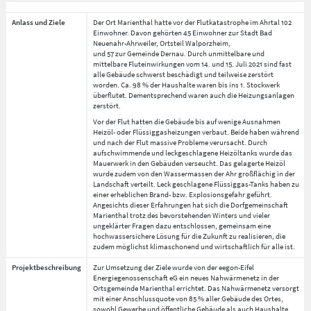
Anlass und Ziele
Der Ort Marienthal hatte vor der Flutkatastrophe im Ahrtal 102
Einwohner. Davon gehörten 45 Einwohner zur Stadt Bad
Neuenahr-Ahrweiler, Ortsteil Walporzheim,
und 57 zur Gemeinde Dernau. Durch unmittelbare und
mittelbare Fluteinwirkungen vom 14. und 15. Juli 2021 sind fast
alle Gebäude schwerst beschädigt und teilweise zerstört
worden. Ca. 98 % der Haushalte waren bis ins 1. Stockwerk
überflutet. Dementsprechend waren auch die Heizungsanlagen
zerstört.
Vor der Flut hatten die Gebäude bis auf wenige Ausnahmen
Heizöl- oder Flüssiggasheizungen verbaut. Beide haben während
und nach der Flut massive Probleme verursacht. Durch
aufschwimmende und leckgeschlagene Heizöltanks wurde das
Mauerwerk in den Gebäuden verseucht. Das gelagerte Heizöl
wurde zudem von den Wassermassen der Ahr großflächig in der
Landschaft verteilt. Leck geschlagene Flüssiggas-Tanks haben zu
einer erheblichen Brand- bzw. Explosionsgefahr geführt.
Angesichts dieser Erfahrungen hat sich die Dorfgemeinschaft
Marienthal trotz des bevorstehenden Winters und vieler
ungeklärter Fragen dazu entschlossen, gemeinsam eine
hochwassersichere Lösung für die Zukunft zu realisieren, die
zudem möglichst klimaschonend und wirtschaftlich für alle ist.
Projektbeschreibung
Zur Umsetzung der Ziele wurde von der eegon-Eifel
Energiegenossenschaft eG ein neues Nahwärmenetz in der
Ortsgemeinde Marienthal errichtet. Das Nahwärmenetz versorgt
mit einer Anschlussquote von 85 % aller Gebäude des Ortes,
sowohl Gewerbe und öffentliche Gebäude als auch Haushalte.