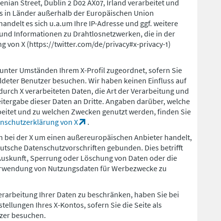
nian Street, Dublin 2 D02 AX07, Irland verarbeitet und
s in Länder außerhalb der Europäischen Union
handelt es sich u.a.um Ihre IP-Adresse und ggf. weitere
 und Informationen zu Drahtlosnetzwerken, die in der
 von X (https://twitter.com/de/privacy#x-privacy-1)
unter Umständen Ihrem X-Profil zugeordnet, sofern Sie
ldeter Benutzer besuchen. Wir haben keinen Einfluss auf
urch X verarbeiteten Daten, die Art der Verarbeitung und
itergabe dieser Daten an Dritte. Angaben darüber, welche
beitet und zu welchen Zwecken genutzt werden, finden Sie
nschutzerklärung von X
.
ch bei der X um einen außereuropäischen Anbieter handelt,
deutsche Datenschutzvorschriften gebunden. Dies betrifft
 Auskunft, Sperrung oder Löschung von Daten oder die
Verwendung von Nutzungsdaten für Werbezwecke zu
erarbeitung Ihrer Daten zu beschränken, haben Sie bei
tellungen Ihres X-Kontos, sofern Sie die Seite als
zer besuchen.