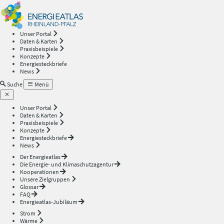
Energieatlas
—
Unser Portal
Daten & Karten
Rheinland-
Praxisbeispiele
Konzepte
Energiesteckbriefe
Pfalz
News
Suche
Menü
Unser Portal
Daten & Karten
Praxisbeispiele
Konzepte
Energiesteckbriefe
News
Der Energieatlas
Die Energie- und Klimaschutzagentur
Kooperationen
Unsere Zielgruppen
Glossar
FAQ
Energieatlas-Jubiläum
Strom
Wärme