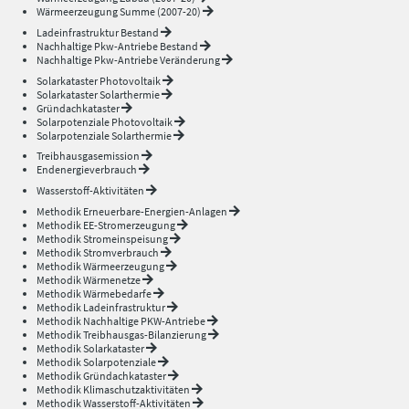
Wärmeerzeugung Summe (2007-20)
Ladeinfrastruktur Bestand
Nachhaltige Pkw-Antriebe Bestand
Nachhaltige Pkw-Antriebe Veränderung
Solarkataster Photovoltaik
Solarkataster Solarthermie
Gründachkataster
Solarpotenziale Photovoltaik
Solarpotenziale Solarthermie
Treibhausgasemission
Endenergieverbrauch
Wasserstoff-Aktivitäten
Methodik Erneuerbare-Energien-Anlagen
Methodik EE-Stromerzeugung
Methodik Stromeinspeisung
Methodik Stromverbrauch
Methodik Wärmeerzeugung
Methodik Wärmenetze
Methodik Wärmebedarfe
Methodik Ladeinfrastruktur
Methodik Nachhaltige PKW-Antriebe
Methodik Treibhausgas-Bilanzierung
Methodik Solarkataster
Methodik Solarpotenziale
Methodik Gründachkataster
Methodik Klimaschutzaktivitäten
Methodik Wasserstoff-Aktivitäten