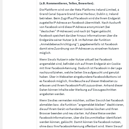
(z.B. Kommentieren, Teilen, Bewerten).
Die Plattform wird von der Meta Platforms Ireland Limited, 4
Grand Canal Square Grand Canal Harbour, Dublin 2, Ireland
betrieben. Beim Zugriff auf Facebook wird die Ihrem Endgerät
zugeteilte IP-Adresse an Facebook übermittelt. Nach Auskunft
von Facebook wird diese IP-Adresse anonymisiert (bei
"deutschen" IP-Adressen) und nach 90 Tagen gelöscht.
Facebook speichert darüber hinaus Informationen über die
Endgeräte seiner Nutzer (z.B. im Rahmen der Funktion
„Anmeldebenachrichtigung“); gegebenenfalls ist Facebook
damit eine Zuordnung von IP-Adressen zu einzelnen Nutzern
möglich.
Wenn Sie als Nutzerin oder Nutzer aktuell bei Facebook
angemeldet sind, befindet sich auf Ihrem Endgerät ein Cookie
mit Ihrer Facebook-Kennung. Dadurch ist Facebook in der Lage
nachzuvollziehen, welche Seiten Sie aufgesucht und genutzt
haben. Über in Webseiten eingebundene Facebook-Buttons ist
es Facebook möglich, Ihre Besuche auf diesen Webseiten zu
erfassen und Ihrem Facebook-Profil zuzuordnen. Anhand dieser
Daten können Inhalte oder Werbung auf Sie zugeschnitten
angeboten werden.
Wenn Sie dies vermeiden möchten, sollten Sie sich bei Facebook
abmelden bzw. die Funktion "angemeldet bleiben" deaktivieren,
die auf Ihrem Gerät vorhandenen Cookies löschen und Ihren
Browser beenden und neu starten. Auf diese Weise werden
Facebook-Informationen, über die Sie unmittelbar identifiziert
werden können, gelöscht. Damit können Sie Facebook nutzen,
ohne dass Ihre Facebook-Kennung offenbart wird. Wenn Sie auf