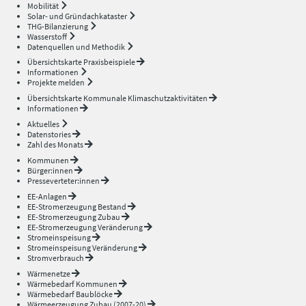
Mobilität
Solar- und Gründachkataster
THG-Bilanzierung
Wasserstoff
Datenquellen und Methodik
Übersichtskarte Praxisbeispiele
Informationen
Projekte melden
Übersichtskarte Kommunale Klimaschutzaktivitäten
Informationen
Aktuelles
Datenstories
Zahl des Monats
Kommunen
Bürger:innen
Presseverteter:innen
EE-Anlagen
EE-Stromerzeugung Bestand
EE-Stromerzeugung Zubau
EE-Stromerzeugung Veränderung
Stromeinspeisung
Stromeinspeisung Veränderung
Stromverbrauch
Wärmenetze
Wärmebedarf Kommunen
Wärmebedarf Baublöcke
Wärmeerzeugung Zubau (2007-20)