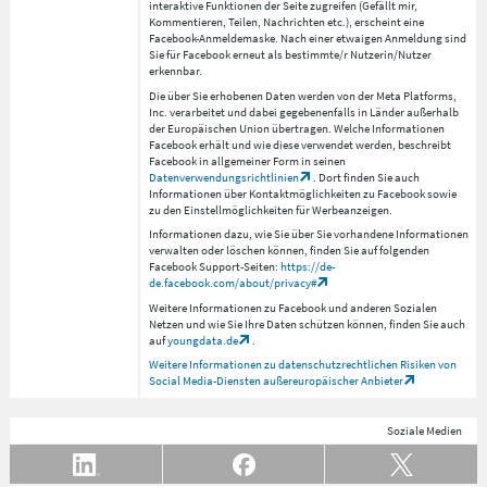
interaktive Funktionen der Seite zugreifen (Gefällt mir,
Kommentieren, Teilen, Nachrichten etc.), erscheint eine
Facebook-Anmeldemaske. Nach einer etwaigen Anmeldung sind
Sie für Facebook erneut als bestimmte/r Nutzerin/Nutzer
erkennbar.
Die über Sie erhobenen Daten werden von der Meta Platforms,
Inc. verarbeitet und dabei gegebenenfalls in Länder außerhalb
der Europäischen Union übertragen. Welche Informationen
Facebook erhält und wie diese verwendet werden, beschreibt
Facebook in allgemeiner Form in seinen
Datenverwendungsrichtlinien
. Dort finden Sie auch
Informationen über Kontaktmöglichkeiten zu Facebook sowie
zu den Einstellmöglichkeiten für Werbeanzeigen.
Informationen dazu, wie Sie über Sie vorhandene Informationen
verwalten oder löschen können, finden Sie auf folgenden
Facebook Support-Seiten:
https://de-
de.facebook.com/about/privacy#
Weitere Informationen zu Facebook und anderen Sozialen
Netzen und wie Sie Ihre Daten schützen können, finden Sie auch
auf
youngdata.de
.
Weitere Informationen zu datenschutzrechtlichen Risiken von
Social Media-Diensten außereuropäischer Anbieter
Soziale Medien