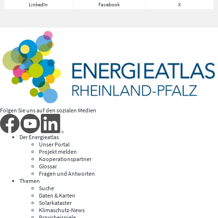
LinkedIn
Facebook
X
Folgen Sie uns auf den sozialen Medien
Der Energieatlas
Unser Portal
Projekt melden
Kooperationspartner
Glossar
Fragen und Antworten
Themen
Suche
Daten & Karten
Solarkataster
Klimaschutz-News
Praxisbeispiele