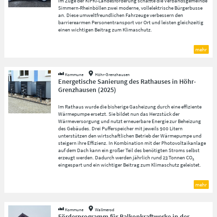
Im Zuge der KIPKI-Landesförderung schaffte die Verbandsgemeinde
Simmern-Rheinböllen zwei moderne, vollelektrische Bürgerbusse
an. Diese umweltfreundlichen Fahrzeuge verbessern den
barrierearmen Personentransport vor Ort und leisten gleichzeitig
einen wichtigen Beitrag zum Klimaschutz.
mehr
Kommune
Höhr-Grenzhausen
Energetische Sanierung des Rathauses in Höhr-
Grenzhausen
(
2025
)
Im Rathaus wurde die bisherige Gasheizung durch eine effiziente
Wärmepumpe ersetzt. Sie bildet nun das Herzstück der
Wärmeversorgung und nutzt erneuerbare Energie zur Beheizung
des Gebäudes. Drei Pufferspeicher mit jeweils 900 Litern
unterstützen den wirtschaftlichen Betrieb der Wärmepumpe und
steigern ihre Effizienz. In Kombination mit der Photovoltaikanlage
auf dem Dach kann ein großer Teil des benötigten Stroms selbst
erzeugt werden. Dadurch werden jährlich rund 23 Tonnen CO₂
eingespart und ein wichtiger Beitrag zum Klimaschutz geleistet.
mehr
Kommune
Wallmerod
Förderprogramm für Balkonkraftwerke in der