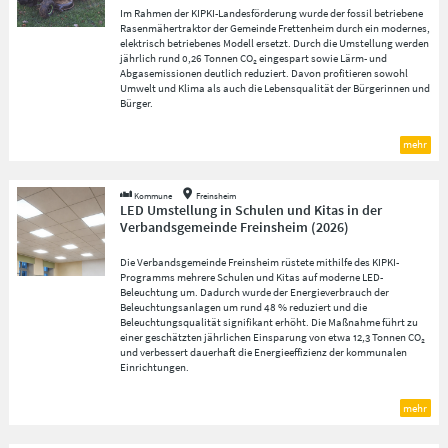
Im Rahmen der KIPKI-Landesförderung wurde der fossil betriebene
Rasenmähertraktor der Gemeinde Frettenheim durch ein modernes,
elektrisch betriebenes Modell ersetzt. Durch die Umstellung werden
jährlich rund 0,26 Tonnen CO₂ eingespart sowie Lärm- und
Abgasemissionen deutlich reduziert. Davon profitieren sowohl
Umwelt und Klima als auch die Lebensqualität der Bürgerinnen und
Bürger.
mehr
Kommune
Freinsheim
LED Umstellung in Schulen und Kitas in der
Verbandsgemeinde Freinsheim
(
2026
)
Die Verbandsgemeinde Freinsheim rüstete mithilfe des KIPKI-
Programms mehrere Schulen und Kitas auf moderne LED-
Beleuchtung um. Dadurch wurde der Energieverbrauch der
Beleuchtungsanlagen um rund 48 % reduziert und die
Beleuchtungsqualität signifikant erhöht. Die Maßnahme führt zu
einer geschätzten jährlichen Einsparung von etwa 12,3 Tonnen CO₂
und verbessert dauerhaft die Energieeffizienz der kommunalen
Einrichtungen.
mehr