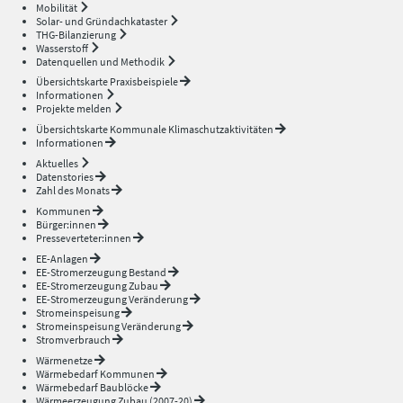
Mobilität
Solar- und Gründachkataster
THG-Bilanzierung
Wasserstoff
Datenquellen und Methodik
Übersichtskarte Praxisbeispiele
Informationen
Projekte melden
Übersichtskarte Kommunale Klimaschutzaktivitäten
Informationen
Aktuelles
Datenstories
Zahl des Monats
Kommunen
Bürger:innen
Presseverteter:innen
EE-Anlagen
EE-Stromerzeugung Bestand
EE-Stromerzeugung Zubau
EE-Stromerzeugung Veränderung
Stromeinspeisung
Stromeinspeisung Veränderung
Stromverbrauch
Wärmenetze
Wärmebedarf Kommunen
Wärmebedarf Baublöcke
Wärmeerzeugung Zubau (2007-20)