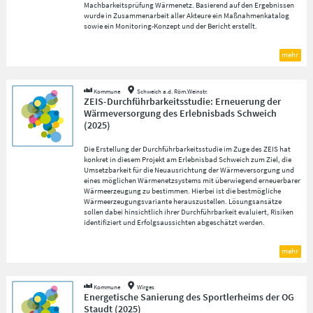
Machbarkeitsprüfung Wärmenetz. Basierend auf den Ergebnissen
wurde in Zusammenarbeit aller Akteure ein Maßnahmenkatalog
sowie ein Monitoring-Konzept und der Bericht erstellt.
mehr
Kommune
Schweich a.d. Röm.Weinstr.
ZEIS-Durchführbarkeitsstudie: Erneuerung der
Wärmeversorgung des Erlebnisbads Schweich
(
2025
)
Die Erstellung der Durchführbarkeitsstudie im Zuge des ZEIS hat
konkret in diesem Projekt am Erlebnisbad Schweich zum Ziel, die
Umsetzbarkeit für die Neuausrichtung der Wärmeversorgung und
eines möglichen Wärmenetzsystems mit überwiegend erneuerbarer
Wärmeerzeugung zu bestimmen. Hierbei ist die bestmögliche
Wärmeerzeugungsvariante herauszustellen. Lösungsansätze
sollen dabei hinsichtlich ihrer Durchführbarkeit evaluiert, Risiken
identifiziert und Erfolgsaussichten abgeschätzt werden.
mehr
Kommune
Wirges
Energetische Sanierung des Sportlerheims der OG
Staudt
(
2025
)