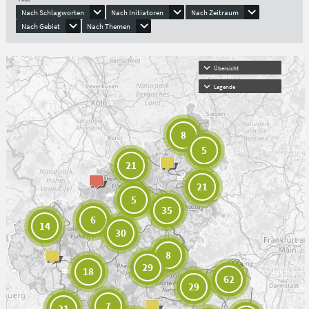
Nach Schlagworten
Nach Initiatoren
Nach Zeitraum
Nach Gebiet
Nach Themen
Übersicht
Legende
8
5
21
21
5
35
6
14
30
8
29
18
62
29
7
31