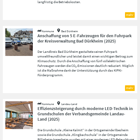
langfristig die Betriebskosten.
mehr
Kommune
Bad Dürkheim
Anschaffung von 5 E-Fahrzeugen für den Fuhrpark
der Kreisverwaltung Bad Dürkheim
(
2025
)
Der Landkreis Bad Dürkheim gestaltete seinen Fuhrpark
umweltfreundlicher und leistet damit einen wichtigen Beitrag zum
Klimaschutz. Durch die Anschaffung von fünf vollelektrischen
Fahrzeugen werden die CO₂-Emissionen deutlich reduziert. Möglich
ist die Maßnahme dank der Unterstützung durch das KIPKI-
Förderprogramm.
mehr
Kommune
Landau-Land
Effizienzsteigerung durch moderne LED-Technik in
Grundschulen der Verbandsgemeinde Landau-
Land
(
2025
)
Die Grundschule „Kleine Kalmit“ in der Ortsgemeinde Ilbesheim
sowie die Grundschule „Klingbachschule“ in der Ortsgemeinde
Billigheim-Ingenheim wurden mit einer modernen LED-Beleuchtung