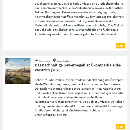
Leuchtturmprojekt. Das Gebäude umfasst eine Dreifachsporthalle,
ein Lehrschwimmbecken, eine Zentralmensa sowie eine Bibliothek.
Bei der Planung und Umsetzung werden vorrangig regionale,
nachwachsende Rohstoffe verwendet. Zudem legt das Projekt Wert
auf eine ressourcenschonende und CO₂-arme Bauweise, die
Materialkreisläufe und Energieeffizienz berücksichtigt. Das Ziel ist
ein Gebäude, das ökologische, wirtschaftliche und funktionale
Anforderungen erfüllt und hohe energetische Standards setzt.
mehr
Kommune
Baumholder
Das nachhaltige Gewerbegebiet Ökompark Heide-
Westrich
(
2026
)
Schon im Jahr 1990 wurde erstmals mit der Planung des Ökompark
Heide-Westrich begonnen, nun steht es kurz vor der Realisierung.
Der geplante Standort liegt zentral zwischen Trier, Kaiserlautern
und Saarbrücken. Durch das Projekt soll ein nachhaltiger Gewerbe-
und Industriepark entstehen, der unterschiedlichen
Nutzungsansprüchen gerecht wird. Das Gebiet umfasst 109 Hektar
und liegt an der Autobahn A62 im Landkreis Birkenfeld. Grundlage
für die Verwirklichung ist ein Autobahnanschluss, um die
Erschließung zu sichern.
mehr