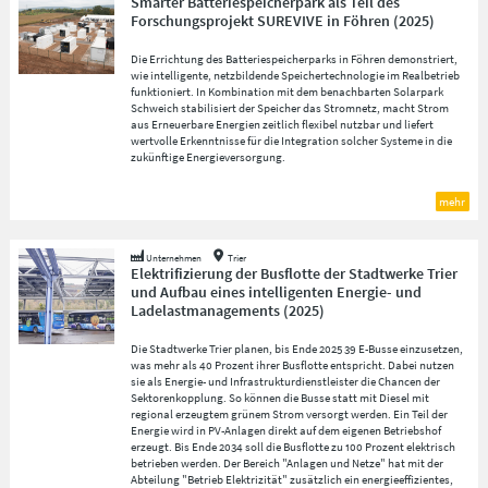
Smarter Batteriespeicherpark als Teil des
Forschungsprojekt SUREVIVE in Föhren
(
2025
)
Die Errichtung des Batteriespeicherparks in Föhren demonstriert,
wie intelligente, netzbildende Speichertechnologie im Realbetrieb
funktioniert. In Kombination mit dem benachbarten Solarpark
Schweich stabilisiert der Speicher das Stromnetz, macht Strom
aus Erneuerbare Energien zeitlich flexibel nutzbar und liefert
wertvolle Erkenntnisse für die Integration solcher Systeme in die
zukünftige Energieversorgung.
mehr
Unternehmen
Trier
Elektrifizierung der Busflotte der Stadtwerke Trier
und Aufbau eines intelligenten Energie- und
Ladelastmanagements
(
2025
)
Die Stadtwerke Trier planen, bis Ende 2025 39 E-Busse einzusetzen,
was mehr als 40 Prozent ihrer Busflotte entspricht. Dabei nutzen
sie als Energie- und Infrastrukturdienstleister die Chancen der
Sektorenkopplung. So können die Busse statt mit Diesel mit
regional erzeugtem grünem Strom versorgt werden. Ein Teil der
Energie wird in PV-Anlagen direkt auf dem eigenen Betriebshof
erzeugt. Bis Ende 2034 soll die Busflotte zu 100 Prozent elektrisch
betrieben werden. Der Bereich "Anlagen und Netze" hat mit der
Abteilung "Betrieb Elektrizität" zusätzlich ein energieeffizientes,