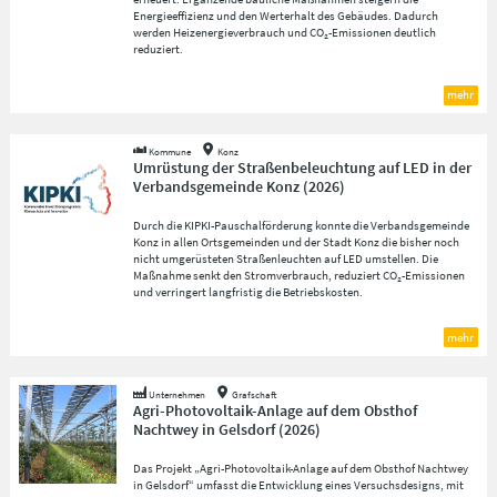
Energieeffizienz und den Werterhalt des Gebäudes. Dadurch
werden Heizenergieverbrauch und CO₂-Emissionen deutlich
reduziert.
mehr
Kommune
Konz
Umrüstung der Straßenbeleuchtung auf LED in der
Verbandsgemeinde Konz
(
2026
)
Durch die KIPKI-Pauschalförderung konnte die Verbandsgemeinde
Konz in allen Ortsgemeinden und der Stadt Konz die bisher noch
nicht umgerüsteten Straßenleuchten auf LED umstellen. Die
Maßnahme senkt den Stromverbrauch, reduziert CO₂-Emissionen
und verringert langfristig die Betriebskosten.
mehr
Unternehmen
Grafschaft
Agri-Photovoltaik-Anlage auf dem Obsthof
Nachtwey in Gelsdorf
(
2026
)
Das Projekt „Agri-Photovoltaik-Anlage auf dem Obsthof Nachtwey
in Gelsdorf“ umfasst die Entwicklung eines Versuchsdesigns, mit