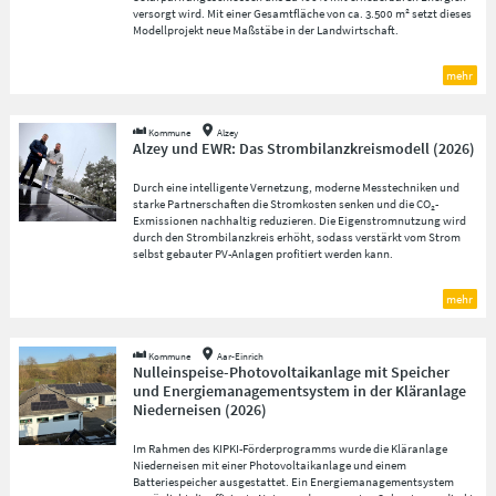
versorgt wird. Mit einer Gesamtfläche von ca. 3.500 m² setzt dieses
Modellprojekt neue Maßstäbe in der Landwirtschaft.
mehr
Kommune
Alzey
Alzey und EWR: Das Strombilanzkreismodell
(
2026
)
Durch eine intelligente Vernetzung, moderne Messtechniken und
starke Partnerschaften die Stromkosten senken und die CO₂-
Exmissionen nachhaltig reduzieren. Die Eigenstromnutzung wird
durch den Strombilanzkreis erhöht, sodass verstärkt vom Strom
selbst gebauter PV-Anlagen profitiert werden kann.
mehr
Kommune
Aar-Einrich
Nulleinspeise-Photovoltaikanlage mit Speicher
und Energiemanagementsystem in der Kläranlage
Niederneisen
(
2026
)
Im Rahmen des KIPKI-Förderprogramms wurde die Kläranlage
Niederneisen mit einer Photovoltaikanlage und einem
Batteriespeicher ausgestattet. Ein Energiemanagementsystem