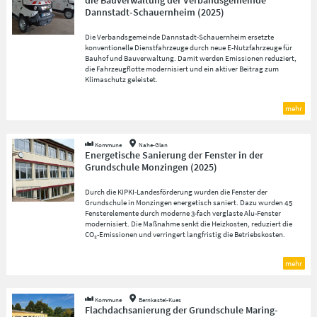
die Bauverwaltung der Verbandsgemeinde
Dannstadt-Schauernheim
(
2025
)
Die Verbandsgemeinde Dannstadt-Schauernheim ersetzte
konventionelle Dienstfahrzeuge durch neue E-Nutzfahrzeuge für
Bauhof und Bauverwaltung. Damit werden Emissionen reduziert,
die Fahrzeugflotte modernisiert und ein aktiver Beitrag zum
Klimaschutz geleistet.
mehr
Kommune
Nahe-Glan
Energetische Sanierung der Fenster in der
Grundschule Monzingen
(
2025
)
Durch die KIPKI-Landesförderung wurden die Fenster der
Grundschule in Monzingen energetisch saniert. Dazu wurden 45
Fensterelemente durch moderne 3-fach verglaste Alu-Fenster
modernisiert. Die Maßnahme senkt die Heizkosten, reduziert die
CO₂-Emissionen und verringert langfristig die Betriebskosten.
mehr
Kommune
Bernkastel-Kues
Flachdachsanierung der Grundschule Maring-