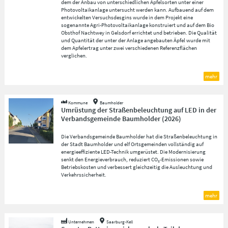
dem der Anbau von unterschiedlichen Apfelsorten unter einer
Photovoltaikanlage untersucht werden kann. Aufbauend auf dem
entwickelten Versuchsdesgins wurde in dem Projekt eine
sogenannte Agri-Photovoltaikanlage konstruiert und auf dem Bio
Obsthof Nachtwey in Gelsdorf errichtet und betrieben. Die Qualität
und Quantität der unter der Anlage angebauten Äpfel wurde mit
dem Apfelertrag unter zwei verschiedenen Referenzflächen
verglichen.
mehr
Kommune
Baumholder
Umrüstung der Straßenbeleuchtung auf LED in der
Verbandsgemeinde Baumholder
(
2026
)
Die Verbandsgemeinde Baumholder hat die Straßenbeleuchtung in
der Stadt Baumholder und elf Ortsgemeinden vollständig auf
energieeffiziente LED-Technik umgerüstet. Die Modernisierung
senkt den Energieverbrauch, reduziert CO₂-Emissionen sowie
Betriebskosten und verbessert gleichzeitig die Ausleuchtung und
Verkehrssicherheit.
mehr
Unternehmen
Saarburg-Kell