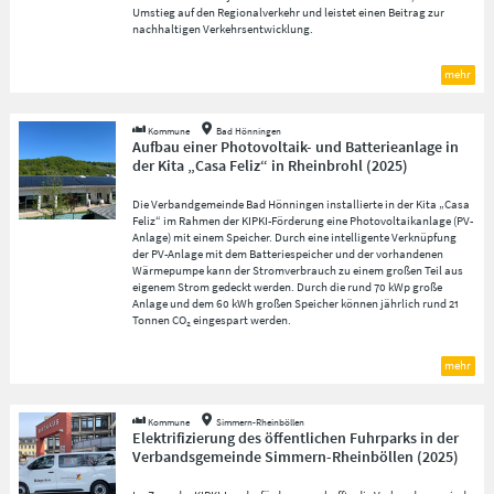
Umstieg auf den Regionalverkehr und leistet einen Beitrag zur
nachhaltigen Verkehrsentwicklung.
mehr
Kommune
Bad Hönningen
Aufbau einer Photovoltaik- und Batterieanlage in
der Kita „Casa Feliz“ in Rheinbrohl
(
2025
)
Die Verbandgemeinde Bad Hönningen installierte in der Kita „Casa
Feliz“ im Rahmen der KIPKI-Förderung eine Photovoltaikanlage (PV-
Anlage) mit einem Speicher. Durch eine intelligente Verknüpfung
der PV-Anlage mit dem Batteriespeicher und der vorhandenen
Wärmepumpe kann der Stromverbrauch zu einem großen Teil aus
eigenem Strom gedeckt werden. Durch die rund 70 kWp große
Anlage und dem 60 kWh großen Speicher können jährlich rund 21
Tonnen CO₂ eingespart werden.
mehr
Kommune
Simmern-Rheinböllen
Elektrifizierung des öffentlichen Fuhrparks in der
Verbandsgemeinde Simmern-Rheinböllen
(
2025
)