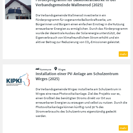
Verbandsgemeinde Wallmerod
(
2025
)
Die Verbandsgemeinde Wallmerod investierte in ein
Förderprogramm für sogenannte Balkonkraftwerke, um
Bürgerinnen und Bürgern einen einfachen Einstieg in die Nutzung
erneuerbarer Energien zu ermöglichen. Durch das Förderprogramm
wurde der dezentrale Ausbau der Solarenergie unterstützt, der
Eigenverbrauch von klimafreundlichem Strom erhöht und ein
aktiver Beitrag zur Reduzierung von CO₂-Emissionen geleistet.
mehr
Kommune
Wirges
Installation einer PV-Anlage am Schulzentrum
Wirges
(
2025
)
Die Verbandsgemeinde Wirges installierte am Schulzentrum in
Wirges eine neue Photovoltaikanlage. Ziel des Projekts war es,
einen Großteil des benötigten Stroms direkt vor Ort aus
erneuerbaren Energien zu erzeugen und selbst zu nutzen. Durch die
Photovoltaikanlage können künftig rund 30 % des
Stromverbrauchs des Schulzentrums eigenständig gedeckt
werden.
mehr