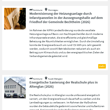
Kommune
Wonnegau
Modernisierung der Heizungsanlage durch
Infarotpaneelen in der Aussegnungshalle auf dem
Friedhof der Gemeinde Bechtheim
(
2026
)
Im Rahmen der KIPKI-Landesförderung wurde die veraltete
Heizungsanlage auf Basis von Nachtspeicheröfen durch moderne
Infrarotpaneele ersetzt, die eine effiziente und gleichmäßige
Beheizung der Räumlichkeiten ermöglichen. Durch die Umstellung
konnte der Energieverbrauch um rund 170 kWh pro Jahr gesenkt
werden, wodurch sowohl Betriebskosten reduziert als auch ein
Beitrag zum Klimaschutz und zu den energiepolitischen Zielen der
Verbandsgemeinde geleistet wird.
mehr
Kommune
Kusel-Altenglan
Energetische Sanierung der Realschule plus in
Altenglan
(
2026
)
Die Realschule plus in Altenglan wurde umfassend energetisch
saniert, um den Energieverbrauch dauerhaft zu senken und die
Lernbedingungen zu verbessern. Im Rahmen der Maßnahme
wurden die Gebäudehülle gedämmt sowie Fenster und Außentüren
erneuert. Ergänzende bauliche Maßnahmen steigern die