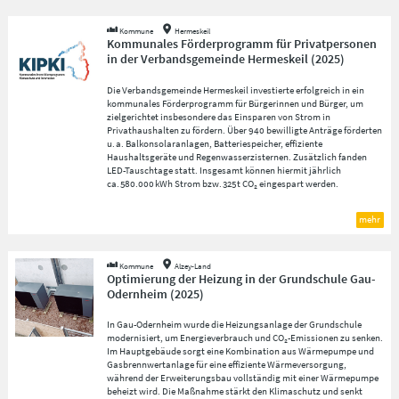
Kommune
Hermeskeil
Kommunales Förderprogramm für Privatpersonen
in der Verbandsgemeinde Hermeskeil
(
2025
)
Die Verbandsgemeinde Hermeskeil investierte erfolgreich in ein
kommunales Förderprogramm für Bürgerinnen und Bürger, um
zielgerichtet insbesondere das Einsparen von Strom in
Privathaushalten zu fördern. Über 940 bewilligte Anträge förderten
u. a. Balkonsolaranlagen, Batteriespeicher, effiziente
Haushaltsgeräte und Regenwasserzisternen. Zusätzlich fanden
LED-Tauschtage statt. Insgesamt können hiermit jährlich
ca. 580.000 kWh Strom bzw. 325 t CO₂ eingespart werden.
mehr
Kommune
Alzey-Land
Optimierung der Heizung in der Grundschule Gau-
Odernheim
(
2025
)
In Gau-Odernheim wurde die Heizungsanlage der Grundschule
modernisiert, um Energieverbrauch und CO₂-Emissionen zu senken.
Im Hauptgebäude sorgt eine Kombination aus Wärmepumpe und
Gasbrennwertanlage für eine effiziente Wärmeversorgung,
während der Erweiterungsbau vollständig mit einer Wärmepumpe
beheizt wird. Die Maßnahme stärkt den Klimaschutz und senkt