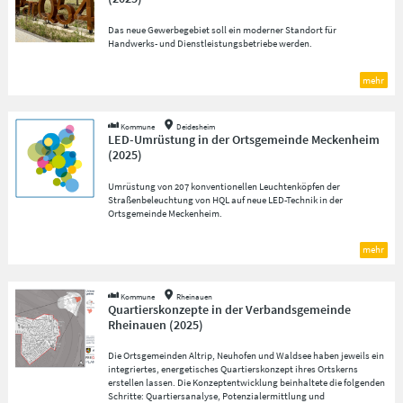
Das neue Gewerbegebiet soll ein moderner Standort für
Handwerks- und Dienstleistungsbetriebe werden.
mehr
Kommune
Deidesheim
LED-Umrüstung in der Ortsgemeinde Meckenheim
(
2025
)
Umrüstung von 207 konventionellen Leuchtenköpfen der
Straßenbeleuchtung von HQL auf neue LED-Technik in der
Ortsgemeinde Meckenheim.
mehr
Kommune
Rheinauen
Quartierskonzepte in der Verbandsgemeinde
Rheinauen
(
2025
)
Die Ortsgemeinden Altrip, Neuhofen und Waldsee haben jeweils ein
integriertes, energetisches Quartierskonzept ihres Ortskerns
erstellen lassen. Die Konzeptentwicklung beinhaltete die folgenden
Schritte: Quartiersanalyse, Potenzialermittlung und