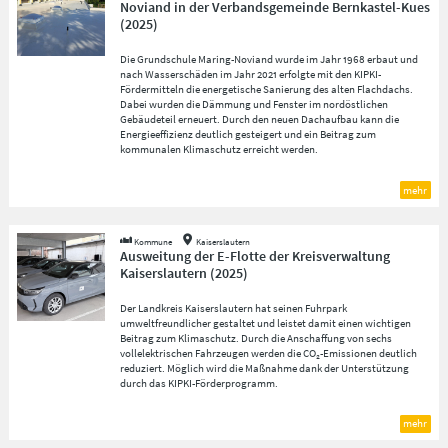
Noviand in der Verbandsgemeinde Bernkastel-Kues
(
2025
)
Die Grundschule Maring-Noviand wurde im Jahr 1968 erbaut und
nach Wasserschäden im Jahr 2021 erfolgte mit den KIPKI-
Fördermitteln die energetische Sanierung des alten Flachdachs.
Dabei wurden die Dämmung und Fenster im nordöstlichen
Gebäudeteil erneuert. Durch den neuen Dachaufbau kann die
Energieeffizienz deutlich gesteigert und ein Beitrag zum
kommunalen Klimaschutz erreicht werden.
mehr
Kommune
Kaiserslautern
Ausweitung der E-Flotte der Kreisverwaltung
Kaiserslautern
(
2025
)
Der Landkreis Kaiserslautern hat seinen Fuhrpark
umweltfreundlicher gestaltet und leistet damit einen wichtigen
Beitrag zum Klimaschutz. Durch die Anschaffung von sechs
vollelektrischen Fahrzeugen werden die CO₂-Emissionen deutlich
reduziert. Möglich wird die Maßnahme dank der Unterstützung
durch das KIPKI-Förderprogramm.
mehr