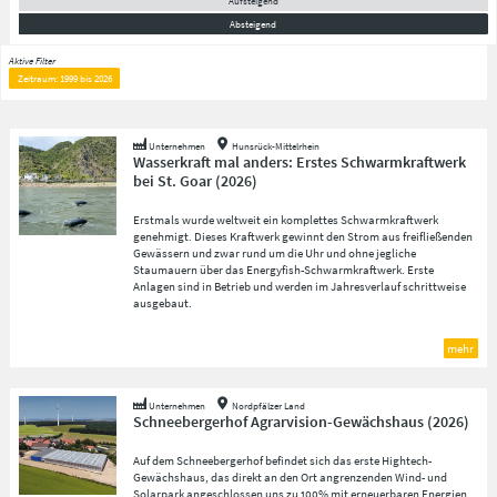
Aufsteigend
Absteigend
Aktive Filter
Zeitraum: 1999 bis 2026
Unternehmen
Hunsrück-Mittelrhein
Wasserkraft mal anders: Erstes Schwarmkraftwerk
bei St. Goar
(
2026
)
Erstmals wurde weltweit ein komplettes Schwarmkraftwerk
genehmigt. Dieses Kraftwerk gewinnt den Strom aus freifließenden
Gewässern und zwar rund um die Uhr und ohne jegliche
Staumauern über das Energyfish-Schwarmkraftwerk. Erste
Anlagen sind in Betrieb und werden im Jahresverlauf schrittweise
ausgebaut.
mehr
Unternehmen
Nordpfälzer Land
Schneebergerhof Agrarvision-Gewächshaus
(
2026
)
Auf dem Schneebergerhof befindet sich das erste Hightech-
Gewächshaus, das direkt an den Ort angrenzenden Wind- und
Solarpark angeschlossen uns zu 100% mit erneuerbaren Energien