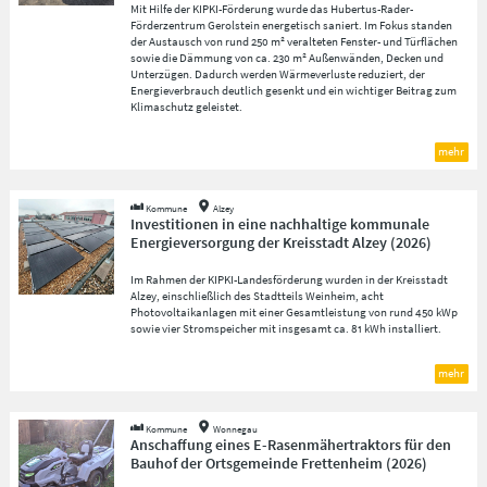
Mit Hilfe der KIPKI-Förderung wurde das Hubertus-Rader-
Förderzentrum Gerolstein energetisch saniert. Im Fokus standen
der Austausch von rund 250 m² veralteten Fenster- und Türflächen
sowie die Dämmung von ca. 230 m² Außenwänden, Decken und
Unterzügen. Dadurch werden Wärmeverluste reduziert, der
Energieverbrauch deutlich gesenkt und ein wichtiger Beitrag zum
Klimaschutz geleistet.
mehr
Kommune
Alzey
Investitionen in eine nachhaltige kommunale
Energieversorgung der Kreisstadt Alzey
(
2026
)
Im Rahmen der KIPKI-Landesförderung wurden in der Kreisstadt
Alzey, einschließlich des Stadtteils Weinheim, acht
Photovoltaikanlagen mit einer Gesamtleistung von rund 450 kWp
sowie vier Stromspeicher mit insgesamt ca. 81 kWh installiert.
mehr
Kommune
Wonnegau
Anschaffung eines E-Rasenmähertraktors für den
Bauhof der Ortsgemeinde Frettenheim
(
2026
)