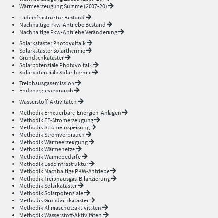
Wärmeerzeugung Summe (2007-20)
Ladeinfrastruktur Bestand
Nachhaltige Pkw-Antriebe Bestand
Nachhaltige Pkw-Antriebe Veränderung
Solarkataster Photovoltaik
Solarkataster Solarthermie
Gründachkataster
Solarpotenziale Photovoltaik
Solarpotenziale Solarthermie
Treibhausgasemission
Endenergieverbrauch
Wasserstoff-Aktivitäten
Methodik Erneuerbare-Energien-Anlagen
Methodik EE-Stromerzeugung
Methodik Stromeinspeisung
Methodik Stromverbrauch
Methodik Wärmeerzeugung
Methodik Wärmenetze
Methodik Wärmebedarfe
Methodik Ladeinfrastruktur
Methodik Nachhaltige PKW-Antriebe
Methodik Treibhausgas-Bilanzierung
Methodik Solarkataster
Methodik Solarpotenziale
Methodik Gründachkataster
Methodik Klimaschutzaktivitäten
Methodik Wasserstoff-Aktivitäten