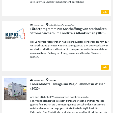
intelligentes Ladelastmanagement aufgebaut.
mehr
Kommune
Altenkirchen-Flammersfeld
Förderprogramm zur Anschaffung von stationären
Stromspeichern im Landkreis Altenkirchen
(
2025
)
Der Landkreis Altenkirchen hat ein kreisweites Förderprogramm zur
Unterstützung privater Haushalte umgesetzt. Ziel des Projekts war
es, die Installation stationärer Stromspeicher zu fördern und damit
einen weiteren Beitrag zur Energiewende auf lokaler Ebene zu
leisten.
mehr
Kommune
Wissen
Fahrradabstellanlage am RegioBahnhof in Wissen
(
2025
)
Am RegioBahnhof Wissen wurden zwölf gesicherte
Fahrradabstellplätze in einem aufgearbeiteten Schiffscontainer
geschaffen. Durch die Umnutzung eines bestehenden Containers
entstand eine witterungsgeschützte Abstellmöglichkeit für
Fahrräder. Das Projekt stärkt die intermodale Mobilität, fördert den