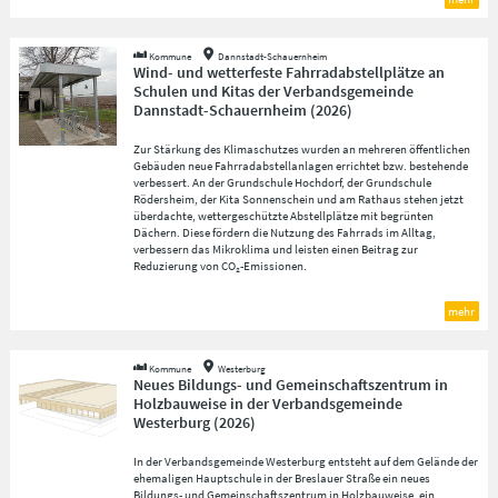
Kommune
Dannstadt-Schauernheim
Wind- und wetterfeste Fahrradabstellplätze an
Schulen und Kitas der Verbandsgemeinde
Dannstadt-Schauernheim
(
2026
)
Zur Stärkung des Klimaschutzes wurden an mehreren öffentlichen
Gebäuden neue Fahrradabstellanlagen errichtet bzw. bestehende
verbessert. An der Grundschule Hochdorf, der Grundschule
Rödersheim, der Kita Sonnenschein und am Rathaus stehen jetzt
überdachte, wettergeschützte Abstellplätze mit begrünten
Dächern. Diese fördern die Nutzung des Fahrrads im Alltag,
verbessern das Mikroklima und leisten einen Beitrag zur
Reduzierung von CO₂-Emissionen.
mehr
Kommune
Westerburg
Neues Bildungs- und Gemeinschaftszentrum in
Holzbauweise in der Verbandsgemeinde
Westerburg
(
2026
)
In der Verbandsgemeinde Westerburg entsteht auf dem Gelände der
ehemaligen Hauptschule in der Breslauer Straße ein neues
Bildungs- und Gemeinschaftszentrum in Holzbauweise, ein