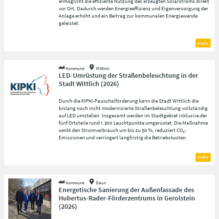
ermöglicht die effiziente Nutzung des erzeugten Solarstroms direkt
vor Ort. Dadurch werden Energieeffizienz und Eigenversorgung der
Anlage erhöht und ein Beitrag zur kommunalen Energiewende
geleistet.
mehr
Kommune
Wittlich
LED-Umrüstung der Straßenbeleuchtung in der
Stadt Wittlich
(
2026
)
Durch die KIPKI-Pauschalförderung kann die Stadt Wittlich die
bislang noch nicht modernisierte Straßenbeleuchtung vollständig
auf LED umstellen. Insgesamt werden im Stadtgebiet inklusive der
fünf Ortsteile rund 1.300 Leuchtpunkte umgerüstet. Die Maßnahme
senkt den Stromverbrauch um bis zu 50 %, reduziert CO₂-
Emissionen und verringert langfristig die Betriebskosten.
mehr
Kommune
Daun
Energetische Sanierung der Außenfassade des
Hubertus-Rader-Förderzentrums in Gerolstein
(
2026
)