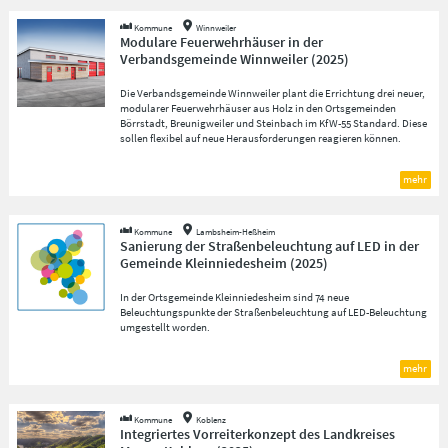
Kommune
Winnweiler
Modulare Feuerwehrhäuser in der
Verbandsgemeinde Winnweiler
(
2025
)
Die Verbandsgemeinde Winnweiler plant die Errichtung drei neuer,
modularer Feuerwehrhäuser aus Holz in den Ortsgemeinden
Börrstadt, Breunigweiler und Steinbach im KfW-55 Standard. Diese
sollen flexibel auf neue Herausforderungen reagieren können.
mehr
Kommune
Lambsheim-Heßheim
Sanierung der Straßenbeleuchtung auf LED in der
Gemeinde Kleinniedesheim
(
2025
)
In der Ortsgemeinde Kleinniedesheim sind 74 neue
Beleuchtungspunkte der Straßenbeleuchtung auf LED-Beleuchtung
umgestellt worden.
mehr
Kommune
Koblenz
Integriertes Vorreiterkonzept des Landkreises