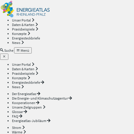
Energieatlas
—
Unser Portal
Daten & Karten
Rheinland-
Praxisbeispiele
Konzepte
Energiesteckbriefe
Pfalz
News
Suche
Menü
Unser Portal
Daten & Karten
Praxisbeispiele
Konzepte
Energiesteckbriefe
News
Der Energieatlas
Die Energie- und Klimaschutzagentur
Kooperationen
Unsere Zielgruppen
Glossar
FAQ
Energieatlas-Jubiläum
Strom
Wärme