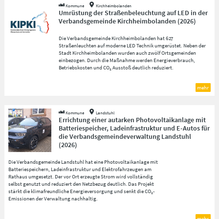
Kommune
Kirchheimbolanden
Umrüstung der Straßenbeleuchtung auf LED in der
Verbandsgemeinde Kirchheimbolanden
(
2026
)
Die Verbandsgemeinde Kirchheimbolanden hat 627
Straßenleuchten auf moderne LED Technik umgerüstet. Neben der
Stadt Kirchheimbolanden wurden auch zwölf Ortsgemeinden
einbezogen. Durch die Maßnahme werden Energieverbrauch,
Betriebskosten und CO₂ Ausstoß deutlich reduziert.
mehr
Kommune
Landstuhl
Errichtung einer autarken Photovoltaikanlage mit
Batteriespeicher, Ladeinfrastruktur und E-Autos für
die Verbandsgemeindeverwaltung Landstuhl
(
2026
)
Die Verbandsgemeinde Landstuhl hat eine Photovoltaikanlage mit
Batteriespeichern, Ladeinfrastruktur und Elektrofahrzeugen am
Rathaus umgesetzt. Der vor Ort erzeugte Strom wird vollständig
selbst genutzt und reduziert den Netzbezug deutlich. Das Projekt
stärkt die klimafreundliche Energieversorgung und senkt die CO₂-
Emissionen der Verwaltung nachhaltig.
mehr