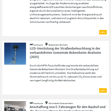
ausgestattet. Im Zuge der Modernisierung ersetzten
energieeffiziente LED-Leuchten die bisherigen Leuchtstoffröhren,
ergänzt durch die Installation eines intelligenten
Lichtmanagementsystems. Dadurch wird der Energieverbrauch
deutlich reduziert, während sich zugleich die Lichtqualität in den
Schulräumen nachhaltig verbessert.
mehr
Kommune
Bobenheim-Roxheim
LED-Umrüstung der Straßenbeleuchtung in der
verbandsfreien Gemeinde Bobenheim-Roxheim
(
2025
)
Durch die KIPKI-Pauschalförderung konnte die verbandsfreie
Gemeinde Bobenheim-Roxheim ihre Straßenbeleuchtung auf
moderne LED-Technik umstellen. Die Maßnahme senkt den
Stromverbrauch um bis zu 90 %, reduziert CO₂-Emissionen und
verringert langfristig die Betriebskosten.
mehr
Kommune
Dannstadt-Schauernheim
Anschaffung von E-Fahrzeugen für den Bauhof und