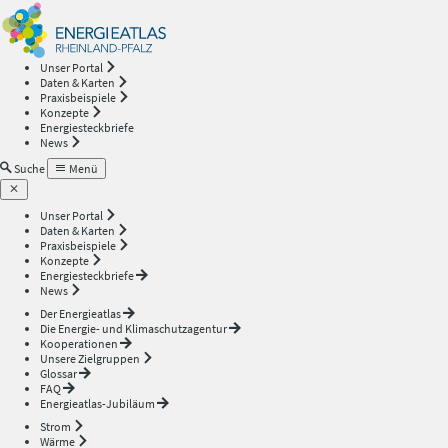
Energieatlas
—
Unser Portal
Daten & Karten
Rheinland-
Praxisbeispiele
Konzepte
Energiesteckbriefe
Pfalz
News
Suche
Menü
Unser Portal
Daten & Karten
Praxisbeispiele
Konzepte
Energiesteckbriefe
News
Der Energieatlas
Die Energie- und Klimaschutzagentur
Kooperationen
Unsere Zielgruppen
Glossar
FAQ
Energieatlas-Jubiläum
Strom
Wärme