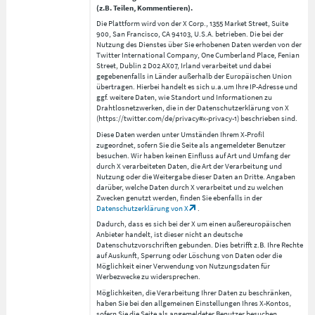
(z.B. Teilen, Kommentieren).
Die Plattform wird von der X Corp., 1355 Market Street, Suite
900, San Francisco, CA 94103, U.S.A. betrieben. Die bei der
Nutzung des Dienstes über Sie erhobenen Daten werden von der
Twitter International Company, One Cumberland Place, Fenian
Street, Dublin 2 D02 AX07, Irland verarbeitet und dabei
gegebenenfalls in Länder außerhalb der Europäischen Union
übertragen. Hierbei handelt es sich u.a.um Ihre IP-Adresse und
ggf. weitere Daten, wie Standort und Informationen zu
Drahtlosnetzwerken, die in der Datenschutzerklärung von X
(https://twitter.com/de/privacy#x-privacy-1) beschrieben sind.
Diese Daten werden unter Umständen Ihrem X-Profil
zugeordnet, sofern Sie die Seite als angemeldeter Benutzer
besuchen. Wir haben keinen Einfluss auf Art und Umfang der
durch X verarbeiteten Daten, die Art der Verarbeitung und
Nutzung oder die Weitergabe dieser Daten an Dritte. Angaben
darüber, welche Daten durch X verarbeitet und zu welchen
Zwecken genutzt werden, finden Sie ebenfalls in der
Datenschutzerklärung von X
.
Dadurch, dass es sich bei der X um einen außereuropäischen
Anbieter handelt, ist dieser nicht an deutsche
Datenschutzvorschriften gebunden. Dies betrifft z.B. Ihre Rechte
auf Auskunft, Sperrung oder Löschung von Daten oder die
Möglichkeit einer Verwendung von Nutzungsdaten für
Werbezwecke zu widersprechen.
Möglichkeiten, die Verarbeitung Ihrer Daten zu beschränken,
haben Sie bei den allgemeinen Einstellungen Ihres X-Kontos,
sofern Sie die Seite als angemeldeter Benutzer besuchen.