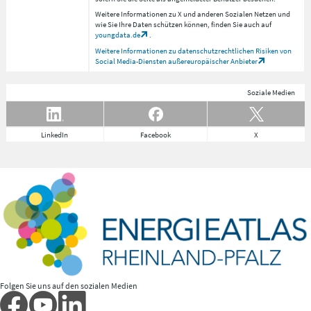
Weitere Informationen zu X und anderen Sozialen Netzen und
wie Sie Ihre Daten schützen können, finden Sie auch auf
youngdata.de
.
Weitere Informationen zu datenschutzrechtlichen Risiken von
Social Media-Diensten außereuropäischer Anbieter
Soziale Medien
LinkedIn
Facebook
X
Folgen Sie uns auf den sozialen Medien