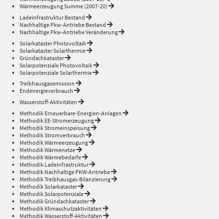
Wärmeerzeugung Summe (2007-20)
Ladeinfrastruktur Bestand
Nachhaltige Pkw-Antriebe Bestand
Nachhaltige Pkw-Antriebe Veränderung
Solarkataster Photovoltaik
Solarkataster Solarthermie
Gründachkataster
Solarpotenziale Photovoltaik
Solarpotenziale Solarthermie
Treibhausgasemission
Endenergieverbrauch
Wasserstoff-Aktivitäten
Methodik Erneuerbare-Energien-Anlagen
Methodik EE-Stromerzeugung
Methodik Stromeinspeisung
Methodik Stromverbrauch
Methodik Wärmeerzeugung
Methodik Wärmenetze
Methodik Wärmebedarfe
Methodik Ladeinfrastruktur
Methodik Nachhaltige PKW-Antriebe
Methodik Treibhausgas-Bilanzierung
Methodik Solarkataster
Methodik Solarpotenziale
Methodik Gründachkataster
Methodik Klimaschutzaktivitäten
Methodik Wasserstoff-Aktivitäten