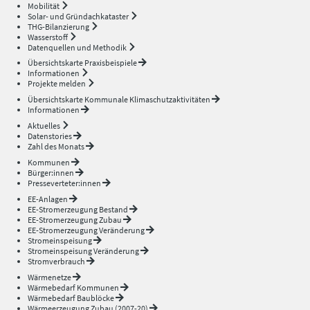
Mobilität
Solar- und Gründachkataster
THG-Bilanzierung
Wasserstoff
Datenquellen und Methodik
Übersichtskarte Praxisbeispiele
Informationen
Projekte melden
Übersichtskarte Kommunale Klimaschutzaktivitäten
Informationen
Aktuelles
Datenstories
Zahl des Monats
Kommunen
Bürger:innen
Presseverteter:innen
EE-Anlagen
EE-Stromerzeugung Bestand
EE-Stromerzeugung Zubau
EE-Stromerzeugung Veränderung
Stromeinspeisung
Stromeinspeisung Veränderung
Stromverbrauch
Wärmenetze
Wärmebedarf Kommunen
Wärmebedarf Baublöcke
Wärmeerzeugung Zubau (2007-20)