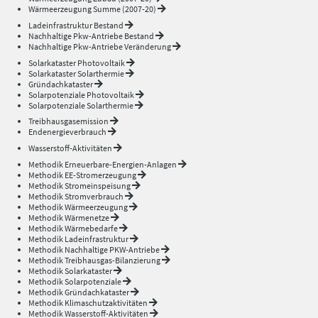
Wärmeerzeugung Summe (2007-20)
Ladeinfrastruktur Bestand
Nachhaltige Pkw-Antriebe Bestand
Nachhaltige Pkw-Antriebe Veränderung
Solarkataster Photovoltaik
Solarkataster Solarthermie
Gründachkataster
Solarpotenziale Photovoltaik
Solarpotenziale Solarthermie
Treibhausgasemission
Endenergieverbrauch
Wasserstoff-Aktivitäten
Methodik Erneuerbare-Energien-Anlagen
Methodik EE-Stromerzeugung
Methodik Stromeinspeisung
Methodik Stromverbrauch
Methodik Wärmeerzeugung
Methodik Wärmenetze
Methodik Wärmebedarfe
Methodik Ladeinfrastruktur
Methodik Nachhaltige PKW-Antriebe
Methodik Treibhausgas-Bilanzierung
Methodik Solarkataster
Methodik Solarpotenziale
Methodik Gründachkataster
Methodik Klimaschutzaktivitäten
Methodik Wasserstoff-Aktivitäten