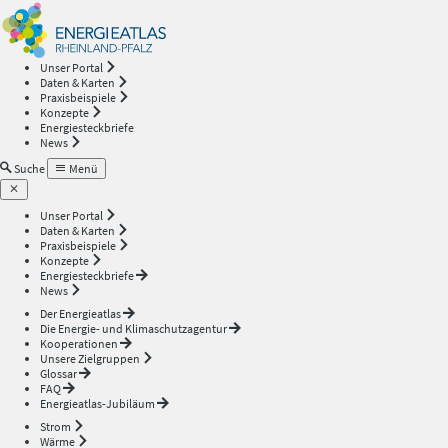
Energieatlas
—
Unser Portal
Daten & Karten
Rheinland-
Praxisbeispiele
Konzepte
Energiesteckbriefe
Pfalz
News
Suche
Menü
Unser Portal
Daten & Karten
Praxisbeispiele
Konzepte
Energiesteckbriefe
News
Der Energieatlas
Die Energie- und Klimaschutzagentur
Kooperationen
Unsere Zielgruppen
Glossar
FAQ
Energieatlas-Jubiläum
Strom
Wärme