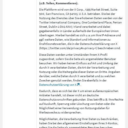
(z.B. Teilen, Kommentieren).
Die Plattform wird von der X Corp., 1355 Market Street, Suite
900, San Francisco, CA 94103, U.S.A. betrieben. Die bei der
Nutzung des Dienstes über Sie erhobenen Daten werden von der
Twitter International Company, One Cumberland Place, Fenian
Street, Dublin 2 D02 AX07, Irland verarbeitet und dabei
gegebenenfalls in Länder außerhalb der Europäischen Union
übertragen. Hierbei handelt es sich u.a.um Ihre IP-Adresse und
ggf. weitere Daten, wie Standort und Informationen zu
Drahtlosnetzwerken, die in der Datenschutzerklärung von X
(https://twitter.com/de/privacy#x-privacy-1) beschrieben sind.
Diese Daten werden unter Umständen Ihrem X-Profil
zugeordnet, sofern Sie die Seite als angemeldeter Benutzer
besuchen. Wir haben keinen Einfluss auf Art und Umfang der
durch X verarbeiteten Daten, die Art der Verarbeitung und
Nutzung oder die Weitergabe dieser Daten an Dritte. Angaben
darüber, welche Daten durch X verarbeitet und zu welchen
Zwecken genutzt werden, finden Sie ebenfalls in der
Datenschutzerklärung von X
.
Dadurch, dass es sich bei der X um einen außereuropäischen
Anbieter handelt, ist dieser nicht an deutsche
Datenschutzvorschriften gebunden. Dies betrifft z.B. Ihre Rechte
auf Auskunft, Sperrung oder Löschung von Daten oder die
Möglichkeit einer Verwendung von Nutzungsdaten für
Werbezwecke zu widersprechen.
Möglichkeiten, die Verarbeitung Ihrer Daten zu beschränken,
haben Sie bei den allgemeinen Einstellungen Ihres X-Kontos,
sofern Sie die Seite als angemeldeter Benutzer besuchen.