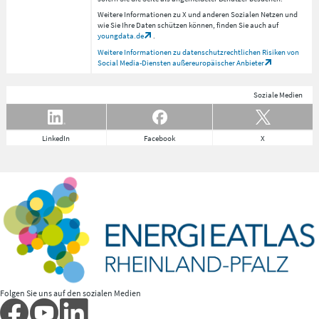
Weitere Informationen zu X und anderen Sozialen Netzen und
wie Sie Ihre Daten schützen können, finden Sie auch auf
youngdata.de
.
Weitere Informationen zu datenschutzrechtlichen Risiken von
Social Media-Diensten außereuropäischer Anbieter
Soziale Medien
LinkedIn
Facebook
X
Folgen Sie uns auf den sozialen Medien