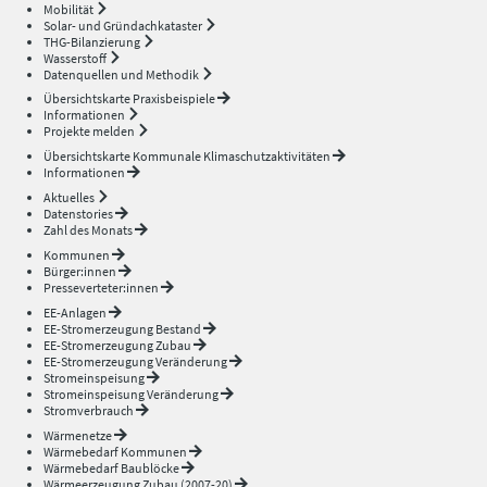
Mobilität
Solar- und Gründachkataster
THG-Bilanzierung
Wasserstoff
Datenquellen und Methodik
Übersichtskarte Praxisbeispiele
Informationen
Projekte melden
Übersichtskarte Kommunale Klimaschutzaktivitäten
Informationen
Aktuelles
Datenstories
Zahl des Monats
Kommunen
Bürger:innen
Presseverteter:innen
EE-Anlagen
EE-Stromerzeugung Bestand
EE-Stromerzeugung Zubau
EE-Stromerzeugung Veränderung
Stromeinspeisung
Stromeinspeisung Veränderung
Stromverbrauch
Wärmenetze
Wärmebedarf Kommunen
Wärmebedarf Baublöcke
Wärmeerzeugung Zubau (2007-20)