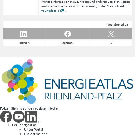
Weitere Informationen zu LinkedIn und anderen Sozialen Netzen
und wie Sie Ihre Daten schützen können, finden Sie auch auf
youngdata.de
.
Soziale Medien
LinkedIn
Facebook
X
Folgen Sie uns auf den sozialen Medien
Der Energieatlas
Unser Portal
Projekt melden