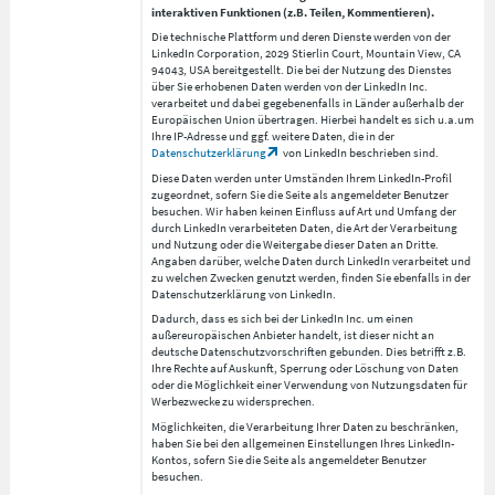
interaktiven Funktionen (z.B. Teilen, Kommentieren).
Die technische Plattform und deren Dienste werden von der
LinkedIn Corporation, 2029 Stierlin Court, Mountain View, CA
94043, USA bereitgestellt. Die bei der Nutzung des Dienstes
über Sie erhobenen Daten werden von der LinkedIn Inc.
verarbeitet und dabei gegebenenfalls in Länder außerhalb der
Europäischen Union übertragen. Hierbei handelt es sich u.a.um
Ihre IP-Adresse und ggf. weitere Daten, die in der
Datenschutzerklärung
von LinkedIn beschrieben sind.
Diese Daten werden unter Umständen Ihrem LinkedIn-Profil
zugeordnet, sofern Sie die Seite als angemeldeter Benutzer
besuchen. Wir haben keinen Einfluss auf Art und Umfang der
durch LinkedIn verarbeiteten Daten, die Art der Verarbeitung
und Nutzung oder die Weitergabe dieser Daten an Dritte.
Angaben darüber, welche Daten durch LinkedIn verarbeitet und
zu welchen Zwecken genutzt werden, finden Sie ebenfalls in der
Datenschutzerklärung von LinkedIn.
Dadurch, dass es sich bei der LinkedIn Inc. um einen
außereuropäischen Anbieter handelt, ist dieser nicht an
deutsche Datenschutzvorschriften gebunden. Dies betrifft z.B.
Ihre Rechte auf Auskunft, Sperrung oder Löschung von Daten
oder die Möglichkeit einer Verwendung von Nutzungsdaten für
Werbezwecke zu widersprechen.
Möglichkeiten, die Verarbeitung Ihrer Daten zu beschränken,
haben Sie bei den allgemeinen Einstellungen Ihres LinkedIn-
Kontos, sofern Sie die Seite als angemeldeter Benutzer
besuchen.