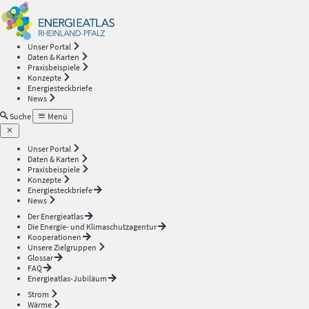
Energieatlas
—
Unser Portal
Daten & Karten
Rheinland-
Praxisbeispiele
Konzepte
Energiesteckbriefe
Pfalz
News
Suche
Menü
Unser Portal
Daten & Karten
Praxisbeispiele
Konzepte
Energiesteckbriefe
News
Der Energieatlas
Die Energie- und Klimaschutzagentur
Kooperationen
Unsere Zielgruppen
Glossar
FAQ
Energieatlas-Jubiläum
Strom
Wärme