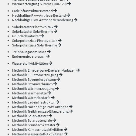
Wärmeerzeugung Summe (2007-20)
Ladeinfrastruktur Bestand
Nachhaltige Pkw-Antriebe Bestand
Nachhaltige Pkw-Antriebe Veränderung
Solarkataster Photovoltaik
Solarkataster Solarthermie
Gründachkataster
Solarpotenziale Photovoltaik
Solarpotenziale Solarthermie
Treibhausgasemission
Endenergieverbrauch
Wasserstoff-Aktivitäten
Methodik Erneuerbare-Energien-Anlagen
Methodik EE-Stromerzeugung
Methodik Stromeinspeisung
Methodik Stromverbrauch
Methodik Wärmeerzeugung
Methodik Wärmenetze
Methodik Wärmebedarfe
Methodik Ladeinfrastruktur
Methodik Nachhaltige PKW-Antriebe
Methodik Treibhausgas-Bilanzierung
Methodik Solarkataster
Methodik Solarpotenziale
Methodik Gründachkataster
Methodik Klimaschutzaktivitäten
Methodik Wasserstoff-Aktivitäten