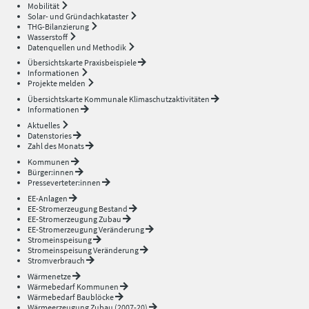
Mobilität
Solar- und Gründachkataster
THG-Bilanzierung
Wasserstoff
Datenquellen und Methodik
Übersichtskarte Praxisbeispiele
Informationen
Projekte melden
Übersichtskarte Kommunale Klimaschutzaktivitäten
Informationen
Aktuelles
Datenstories
Zahl des Monats
Kommunen
Bürger:innen
Presseverteter:innen
EE-Anlagen
EE-Stromerzeugung Bestand
EE-Stromerzeugung Zubau
EE-Stromerzeugung Veränderung
Stromeinspeisung
Stromeinspeisung Veränderung
Stromverbrauch
Wärmenetze
Wärmebedarf Kommunen
Wärmebedarf Baublöcke
Wärmeerzeugung Zubau (2007-20)