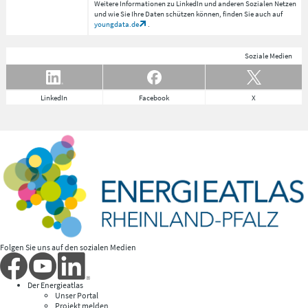
Weitere Informationen zu LinkedIn und anderen Sozialen Netzen
und wie Sie Ihre Daten schützen können, finden Sie auch auf
youngdata.de
.
Soziale Medien
LinkedIn
Facebook
X
Folgen Sie uns auf den sozialen Medien
Der Energieatlas
Unser Portal
Projekt melden