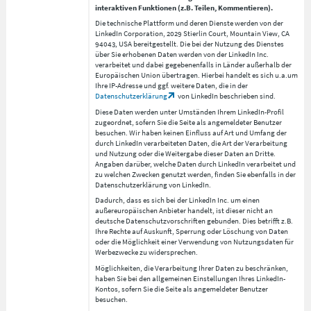
interaktiven Funktionen (z.B. Teilen, Kommentieren).
Die technische Plattform und deren Dienste werden von der
LinkedIn Corporation, 2029 Stierlin Court, Mountain View, CA
94043, USA bereitgestellt. Die bei der Nutzung des Dienstes
über Sie erhobenen Daten werden von der LinkedIn Inc.
verarbeitet und dabei gegebenenfalls in Länder außerhalb der
Europäischen Union übertragen. Hierbei handelt es sich u.a.um
Ihre IP-Adresse und ggf. weitere Daten, die in der
Datenschutzerklärung
von LinkedIn beschrieben sind.
Diese Daten werden unter Umständen Ihrem LinkedIn-Profil
zugeordnet, sofern Sie die Seite als angemeldeter Benutzer
besuchen. Wir haben keinen Einfluss auf Art und Umfang der
durch LinkedIn verarbeiteten Daten, die Art der Verarbeitung
und Nutzung oder die Weitergabe dieser Daten an Dritte.
Angaben darüber, welche Daten durch LinkedIn verarbeitet und
zu welchen Zwecken genutzt werden, finden Sie ebenfalls in der
Datenschutzerklärung von LinkedIn.
Dadurch, dass es sich bei der LinkedIn Inc. um einen
außereuropäischen Anbieter handelt, ist dieser nicht an
deutsche Datenschutzvorschriften gebunden. Dies betrifft z.B.
Ihre Rechte auf Auskunft, Sperrung oder Löschung von Daten
oder die Möglichkeit einer Verwendung von Nutzungsdaten für
Werbezwecke zu widersprechen.
Möglichkeiten, die Verarbeitung Ihrer Daten zu beschränken,
haben Sie bei den allgemeinen Einstellungen Ihres LinkedIn-
Kontos, sofern Sie die Seite als angemeldeter Benutzer
besuchen.