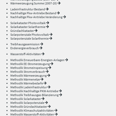
Wärmeerzeugung Summe (2007-20)
Ladeinfrastruktur Bestand
Nachhaltige Pkw-Antriebe Bestand
Nachhaltige Pkw-Antriebe Veränderung
Solarkataster Photovoltaik
Solarkataster Solarthermie
Gründachkataster
Solarpotenziale Photovoltaik
Solarpotenziale Solarthermie
Treibhausgasemission
Endenergieverbrauch
Wasserstoff-Aktivitäten
Methodik Erneuerbare-Energien-Anlagen
Methodik EE-Stromerzeugung
Methodik Stromeinspeisung
Methodik Stromverbrauch
Methodik Wärmeerzeugung
Methodik Wärmenetze
Methodik Wärmebedarfe
Methodik Ladeinfrastruktur
Methodik Nachhaltige PKW-Antriebe
Methodik Treibhausgas-Bilanzierung
Methodik Solarkataster
Methodik Solarpotenziale
Methodik Gründachkataster
Methodik Klimaschutzaktivitäten
Methodik Wasserstoff-Aktivitäten