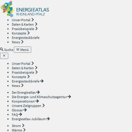
Energieatlas
—
Unser Portal
Daten & Karten
Rheinland-
Praxisbeispiele
Konzepte
Energiesteckbriefe
Pfalz
News
Suche
Menü
Unser Portal
Daten & Karten
Praxisbeispiele
Konzepte
Energiesteckbriefe
News
Der Energieatlas
Die Energie- und Klimaschutzagentur
Kooperationen
Unsere Zielgruppen
Glossar
FAQ
Energieatlas-Jubiläum
Strom
Wärme