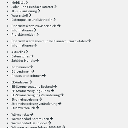
Mobilität
Solar- und Gründachkataster
THG-Bilanzierung
Wasserstoff
Datenquellen und Methodik
Übersichtskarte Praxisbeispiele
Informationen
Projekte melden
Übersichtskarte Kommunale Klimaschutzaktivitäten
Informationen
Aktuelles
Datenstories
Zahl des Monats
Kommunen
Bürger:innen
Presseverteter:innen
EE-Anlagen
EE-Stromerzeugung Bestand
EE-Stromerzeugung Zubau
EE-Stromerzeugung Veränderung
Stromeinspeisung
Stromeinspeisung Veränderung
Stromverbrauch
Wärmenetze
Wärmebedarf Kommunen
Wärmebedarf Baublöcke
Wärmeerzeugung Zubau (2007-20)