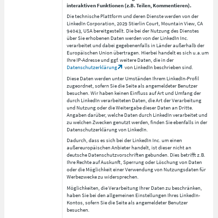
interaktiven Funktionen (z.B. Teilen, Kommentieren).
Die technische Plattform und deren Dienste werden von der
LinkedIn Corporation, 2029 Stierlin Court, Mountain View, CA
94043, USA bereitgestellt. Die bei der Nutzung des Dienstes
über Sie erhobenen Daten werden von der LinkedIn Inc.
verarbeitet und dabei gegebenenfalls in Länder außerhalb der
Europäischen Union übertragen. Hierbei handelt es sich u.a.um
Ihre IP-Adresse und ggf. weitere Daten, die in der
Datenschutzerklärung
von LinkedIn beschrieben sind.
Diese Daten werden unter Umständen Ihrem LinkedIn-Profil
zugeordnet, sofern Sie die Seite als angemeldeter Benutzer
besuchen. Wir haben keinen Einfluss auf Art und Umfang der
durch LinkedIn verarbeiteten Daten, die Art der Verarbeitung
und Nutzung oder die Weitergabe dieser Daten an Dritte.
Angaben darüber, welche Daten durch LinkedIn verarbeitet und
zu welchen Zwecken genutzt werden, finden Sie ebenfalls in der
Datenschutzerklärung von LinkedIn.
Dadurch, dass es sich bei der LinkedIn Inc. um einen
außereuropäischen Anbieter handelt, ist dieser nicht an
deutsche Datenschutzvorschriften gebunden. Dies betrifft z.B.
Ihre Rechte auf Auskunft, Sperrung oder Löschung von Daten
oder die Möglichkeit einer Verwendung von Nutzungsdaten für
Werbezwecke zu widersprechen.
Möglichkeiten, die Verarbeitung Ihrer Daten zu beschränken,
haben Sie bei den allgemeinen Einstellungen Ihres LinkedIn-
Kontos, sofern Sie die Seite als angemeldeter Benutzer
besuchen.