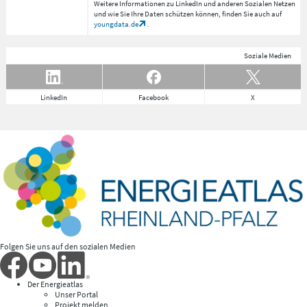
Weitere Informationen zu LinkedIn und anderen Sozialen Netzen
und wie Sie Ihre Daten schützen können, finden Sie auch auf
youngdata.de
.
Soziale Medien
LinkedIn
Facebook
X
Folgen Sie uns auf den sozialen Medien
Der Energieatlas
Unser Portal
Projekt melden