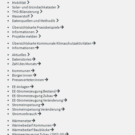
Mobilität
Solar- und Gründachkataster
THG-Bilanzierung
Wasserstoff
Datenquellen und Methodik
Übersichtskarte Praxisbeispiele
Informationen
Projekte melden
Übersichtskarte Kommunale Klimaschutzaktivitäten
Informationen
Aktuelles
Datenstories
Zahl des Monats
Kommunen
Bürger:innen
Presseverteter:innen
EE-Anlagen
EE-Stromerzeugung Bestand
EE-Stromerzeugung Zubau
EE-Stromerzeugung Veränderung
Stromeinspeisung
Stromeinspeisung Veränderung
Stromverbrauch
Wärmenetze
Wärmebedarf Kommunen
Wärmebedarf Baublöcke
Wärmeerzeugung Zubau (2007-20)