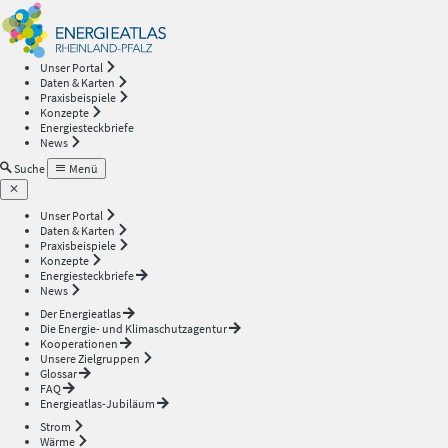
Energieatlas
—
Unser Portal
Daten & Karten
Rheinland-
Praxisbeispiele
Konzepte
Energiesteckbriefe
Pfalz
News
Suche
Menü
Unser Portal
Daten & Karten
Praxisbeispiele
Konzepte
Energiesteckbriefe
News
Der Energieatlas
Die Energie- und Klimaschutzagentur
Kooperationen
Unsere Zielgruppen
Glossar
FAQ
Energieatlas-Jubiläum
Strom
Wärme