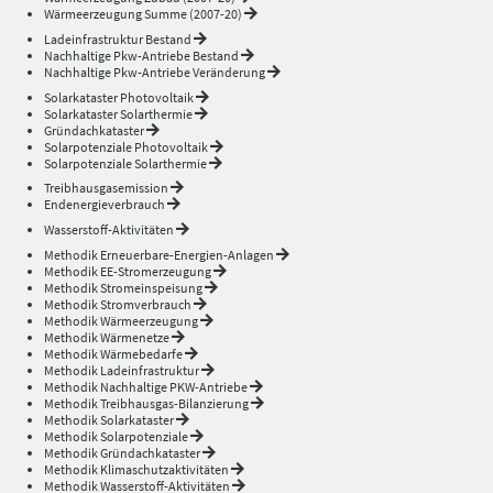
Wärmeerzeugung Summe (2007-20)
Ladeinfrastruktur Bestand
Nachhaltige Pkw-Antriebe Bestand
Nachhaltige Pkw-Antriebe Veränderung
Solarkataster Photovoltaik
Solarkataster Solarthermie
Gründachkataster
Solarpotenziale Photovoltaik
Solarpotenziale Solarthermie
Treibhausgasemission
Endenergieverbrauch
Wasserstoff-Aktivitäten
Methodik Erneuerbare-Energien-Anlagen
Methodik EE-Stromerzeugung
Methodik Stromeinspeisung
Methodik Stromverbrauch
Methodik Wärmeerzeugung
Methodik Wärmenetze
Methodik Wärmebedarfe
Methodik Ladeinfrastruktur
Methodik Nachhaltige PKW-Antriebe
Methodik Treibhausgas-Bilanzierung
Methodik Solarkataster
Methodik Solarpotenziale
Methodik Gründachkataster
Methodik Klimaschutzaktivitäten
Methodik Wasserstoff-Aktivitäten