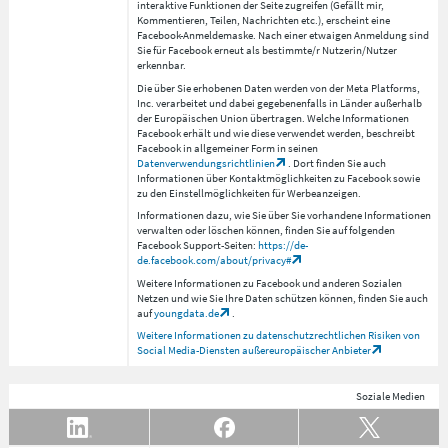
interaktive Funktionen der Seite zugreifen (Gefällt mir,
Kommentieren, Teilen, Nachrichten etc.), erscheint eine
Facebook-Anmeldemaske. Nach einer etwaigen Anmeldung sind
Sie für Facebook erneut als bestimmte/r Nutzerin/Nutzer
erkennbar.
Die über Sie erhobenen Daten werden von der Meta Platforms,
Inc. verarbeitet und dabei gegebenenfalls in Länder außerhalb
der Europäischen Union übertragen. Welche Informationen
Facebook erhält und wie diese verwendet werden, beschreibt
Facebook in allgemeiner Form in seinen
Datenverwendungsrichtlinien
. Dort finden Sie auch
Informationen über Kontaktmöglichkeiten zu Facebook sowie
zu den Einstellmöglichkeiten für Werbeanzeigen.
Informationen dazu, wie Sie über Sie vorhandene Informationen
verwalten oder löschen können, finden Sie auf folgenden
Facebook Support-Seiten:
https://de-
de.facebook.com/about/privacy#
Weitere Informationen zu Facebook und anderen Sozialen
Netzen und wie Sie Ihre Daten schützen können, finden Sie auch
auf
youngdata.de
.
Weitere Informationen zu datenschutzrechtlichen Risiken von
Social Media-Diensten außereuropäischer Anbieter
Soziale Medien