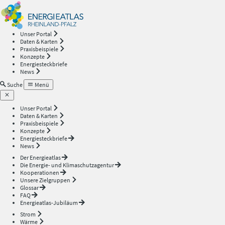
Energieatlas
—
Unser Portal
Daten & Karten
Rheinland-
Praxisbeispiele
Konzepte
Energiesteckbriefe
Pfalz
News
Suche
Menü
Unser Portal
Daten & Karten
Praxisbeispiele
Konzepte
Energiesteckbriefe
News
Der Energieatlas
Die Energie- und Klimaschutzagentur
Kooperationen
Unsere Zielgruppen
Glossar
FAQ
Energieatlas-Jubiläum
Strom
Wärme