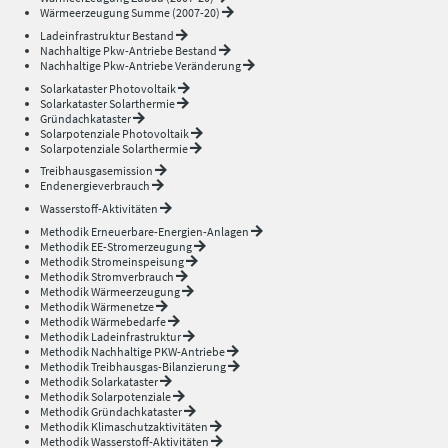
Wärmeerzeugung Summe (2007-20)
Ladeinfrastruktur Bestand
Nachhaltige Pkw-Antriebe Bestand
Nachhaltige Pkw-Antriebe Veränderung
Solarkataster Photovoltaik
Solarkataster Solarthermie
Gründachkataster
Solarpotenziale Photovoltaik
Solarpotenziale Solarthermie
Treibhausgasemission
Endenergieverbrauch
Wasserstoff-Aktivitäten
Methodik Erneuerbare-Energien-Anlagen
Methodik EE-Stromerzeugung
Methodik Stromeinspeisung
Methodik Stromverbrauch
Methodik Wärmeerzeugung
Methodik Wärmenetze
Methodik Wärmebedarfe
Methodik Ladeinfrastruktur
Methodik Nachhaltige PKW-Antriebe
Methodik Treibhausgas-Bilanzierung
Methodik Solarkataster
Methodik Solarpotenziale
Methodik Gründachkataster
Methodik Klimaschutzaktivitäten
Methodik Wasserstoff-Aktivitäten