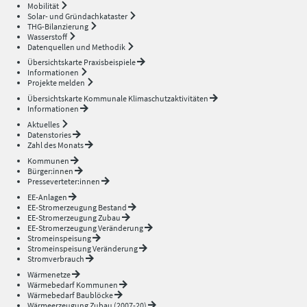
Mobilität
Solar- und Gründachkataster
THG-Bilanzierung
Wasserstoff
Datenquellen und Methodik
Übersichtskarte Praxisbeispiele
Informationen
Projekte melden
Übersichtskarte Kommunale Klimaschutzaktivitäten
Informationen
Aktuelles
Datenstories
Zahl des Monats
Kommunen
Bürger:innen
Presseverteter:innen
EE-Anlagen
EE-Stromerzeugung Bestand
EE-Stromerzeugung Zubau
EE-Stromerzeugung Veränderung
Stromeinspeisung
Stromeinspeisung Veränderung
Stromverbrauch
Wärmenetze
Wärmebedarf Kommunen
Wärmebedarf Baublöcke
Wärmeerzeugung Zubau (2007-20)