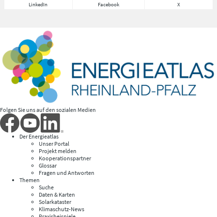
LinkedIn
Facebook
X
Folgen Sie uns auf den sozialen Medien
Der Energieatlas
Unser Portal
Projekt melden
Kooperationspartner
Glossar
Fragen und Antworten
Themen
Suche
Daten & Karten
Solarkataster
Klimaschutz-News
Praxisbeispiele