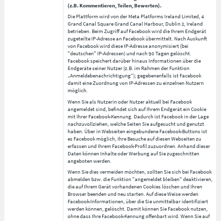
(z.B. Kommentieren, Teilen, Bewerten).
Die Plattform wird von der Meta Platforms Ireland Limited, 4
Grand Canal Square Grand Canal Harbour, Dublin 2, Ireland
betrieben. Beim Zugriff auf Facebook wird die Ihrem Endgerät
zugeteilte IP-Adresse an Facebook übermittelt. Nach Auskunft
von Facebook wird diese IP-Adresse anonymisiert (bei
"deutschen" IP-Adressen) und nach 90 Tagen gelöscht.
Facebook speichert darüber hinaus Informationen über die
Endgeräte seiner Nutzer (z.B. im Rahmen der Funktion
„Anmeldebenachrichtigung“); gegebenenfalls ist Facebook
damit eine Zuordnung von IP-Adressen zu einzelnen Nutzern
möglich.
Wenn Sie als Nutzerin oder Nutzer aktuell bei Facebook
angemeldet sind, befindet sich auf Ihrem Endgerät ein Cookie
mit Ihrer Facebook-Kennung. Dadurch ist Facebook in der Lage
nachzuvollziehen, welche Seiten Sie aufgesucht und genutzt
haben. Über in Webseiten eingebundene Facebook-Buttons ist
es Facebook möglich, Ihre Besuche auf diesen Webseiten zu
erfassen und Ihrem Facebook-Profil zuzuordnen. Anhand dieser
Daten können Inhalte oder Werbung auf Sie zugeschnitten
angeboten werden.
Wenn Sie dies vermeiden möchten, sollten Sie sich bei Facebook
abmelden bzw. die Funktion "angemeldet bleiben" deaktivieren,
die auf Ihrem Gerät vorhandenen Cookies löschen und Ihren
Browser beenden und neu starten. Auf diese Weise werden
Facebook-Informationen, über die Sie unmittelbar identifiziert
werden können, gelöscht. Damit können Sie Facebook nutzen,
ohne dass Ihre Facebook-Kennung offenbart wird. Wenn Sie auf