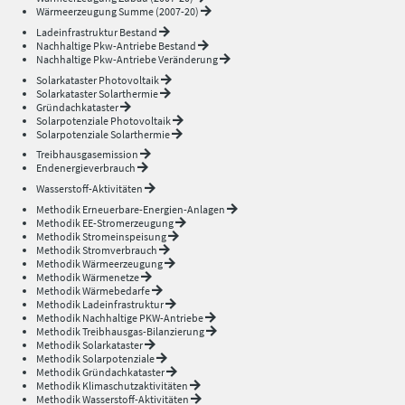
Wärmeerzeugung Summe (2007-20)
Ladeinfrastruktur Bestand
Nachhaltige Pkw-Antriebe Bestand
Nachhaltige Pkw-Antriebe Veränderung
Solarkataster Photovoltaik
Solarkataster Solarthermie
Gründachkataster
Solarpotenziale Photovoltaik
Solarpotenziale Solarthermie
Treibhausgasemission
Endenergieverbrauch
Wasserstoff-Aktivitäten
Methodik Erneuerbare-Energien-Anlagen
Methodik EE-Stromerzeugung
Methodik Stromeinspeisung
Methodik Stromverbrauch
Methodik Wärmeerzeugung
Methodik Wärmenetze
Methodik Wärmebedarfe
Methodik Ladeinfrastruktur
Methodik Nachhaltige PKW-Antriebe
Methodik Treibhausgas-Bilanzierung
Methodik Solarkataster
Methodik Solarpotenziale
Methodik Gründachkataster
Methodik Klimaschutzaktivitäten
Methodik Wasserstoff-Aktivitäten