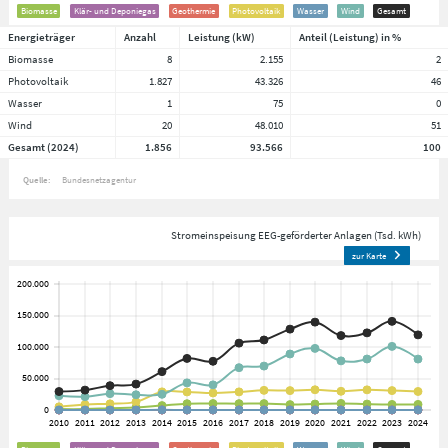
Biomasse
Klär- und Deponiegas
Geothermie
Photovoltaik
Wasser
Wind
Gesamt
Energieträger
Anzahl
Leistung (kW)
Anteil (Leistung) in %
Biomasse
8
2.155
2
Photovoltaik
1.827
43.326
46
Wasser
1
75
0
Wind
20
48.010
51
Gesamt (2024)
1.856
93.566
100
Quelle:
Bundesnetzagentur
Stromeinspeisung EEG-geförderter Anlagen (Tsd. kWh)
zur Karte