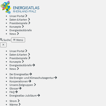
Energieatlas
—
Unser Portal
Daten & Karten
Rheinland-
Praxisbeispiele
Konzepte
Energiesteckbriefe
Pfalz
News
Suche
Menü
Unser Portal
Daten & Karten
Praxisbeispiele
Konzepte
Energiesteckbriefe
News
Der Energieatlas
Die Energie- und Klimaschutzagentur
Kooperationen
Unsere Zielgruppen
Glossar
FAQ
Energieatlas-Jubiläum
Strom
Wärme