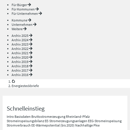
Für Bürger
Für Kommunen
Für Unternehmen
Kommune
Unternehmen
Weitere
Archiv 2025
Archiv 2024
Archiv 2023
Archiv 2022
Archiv 2021
Archiv 2020
Archiv 2019
Archiv 2018
Archiv 2017
Archiv 2016
Energiesteckbriefe
Schnelleinstieg
Intro
Basisdaten
Bruttostromerzeugung Rheinland-Pfalz
Stromeinspeisungsbilanz
EE-Stromerzeugungsanlagen
EEG-Stromeinspeisung
Stromverbrauch
EE-Wärmepotential (bis 2020)
Nachhaltige Pkw