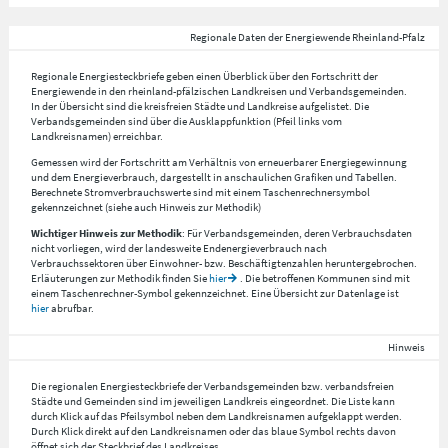
Regionale Daten der Energiewende Rheinland-Pfalz
Regionale Energiesteckbriefe geben einen Überblick über den Fortschritt der
Energiewende in den rheinland-pfälzischen Landkreisen und Verbandsgemeinden.
In der Übersicht sind die kreisfreien Städte und Landkreise aufgelistet. Die
Verbandsgemeinden sind über die Ausklappfunktion (Pfeil links vom
Landkreisnamen) erreichbar.
Gemessen wird der Fortschritt am Verhältnis von erneuerbarer Energiegewinnung
und dem Energieverbrauch, dargestellt in anschaulichen Grafiken und Tabellen.
Berechnete Stromverbrauchswerte sind mit einem Taschenrechnersymbol
gekennzeichnet (siehe auch Hinweis zur Methodik)
Wichtiger Hinweis zur Methodik
: Für Verbandsgemeinden, deren Verbrauchsdaten
nicht vorliegen, wird der landesweite Endenergieverbrauch nach
Verbrauchssektoren über Einwohner- bzw. Beschäftigtenzahlen heruntergebrochen.
Erläuterungen zur Methodik finden Sie
hier
. Die betroffenen Kommunen sind mit
einem Taschenrechner-Symbol gekennzeichnet. Eine Übersicht zur Datenlage ist
hier
abrufbar.
Hinweis
Die regionalen Energiesteckbriefe der Verbandsgemeinden bzw. verbandsfreien
Städte und Gemeinden sind im jeweiligen Landkreis eingeordnet. Die Liste kann
durch Klick auf das Pfeilsymbol neben dem Landkreisnamen aufgeklappt werden.
Durch Klick direkt auf den Landkreisnamen oder das blaue Symbol rechts davon
öffnet sich der Steckbrief des Landkreises.