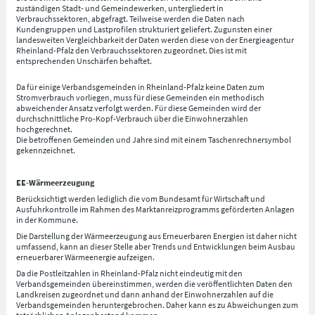
zuständigen Stadt- und Gemeindewerken, untergliedert in
Verbrauchssektoren, abgefragt. Teilweise werden die Daten nach
Kundengruppen und Lastprofilen strukturiert geliefert. Zugunsten einer
landesweiten Vergleichbarkeit der Daten werden diese von der Energieagentur
Rheinland-Pfalz den Verbrauchssektoren zugeordnet. Dies ist mit
entsprechenden Unschärfen behaftet.
Da für einige Verbandsgemeinden in Rheinland-Pfalz keine Daten zum
Stromverbrauch vorliegen, muss für diese Gemeinden ein methodisch
abweichender Ansatz verfolgt werden. Für diese Gemeinden wird der
durchschnittliche Pro-Kopf-Verbrauch über die Einwohnerzahlen
hochgerechnet.
Die betroffenen Gemeinden und Jahre sind mit einem Taschenrechnersymbol
gekennzeichnet.
EE-Wärmeerzeugung
Berücksichtigt werden lediglich die vom Bundesamt für Wirtschaft und
Ausfuhrkontrolle im Rahmen des Marktanreizprogramms geförderten Anlagen
in der Kommune.
Die Darstellung der Wärmeerzeugung aus Erneuerbaren Energien ist daher nicht
umfassend, kann an dieser Stelle aber Trends und Entwicklungen beim Ausbau
erneuerbarer Wärmeenergie aufzeigen.
Da die Postleitzahlen in Rheinland-Pfalz nicht eindeutig mit den
Verbandsgemeinden übereinstimmen, werden die veröffentlichten Daten den
Landkreisen zugeordnet und dann anhand der Einwohnerzahlen auf die
Verbandsgemeinden heruntergebrochen. Daher kann es zu Abweichungen zum