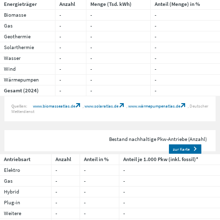
Energieträger
Anzahl
Menge (Tsd. kWh)
Anteil (Menge) in %
Biomasse
-
-
-
Gas
-
-
-
Geothermie
-
-
-
Solarthermie
-
-
-
Wasser
-
-
-
Wind
-
-
-
Wärmepumpen
-
-
-
Gesamt (2024)
-
-
-
Quellen:
www.biomasseatlas.de
www.solaratlas.de
www.wärmepumpenatlas.de
Deutscher
Wetterdienst
Bestand nachhaltige Pkw-Antriebe (Anzahl)
zur Karte
Antriebsart
Anzahl
Anteil in %
Anteil je 1.000 Pkw (inkl. fossil)*
Elektro
-
-
-
Gas
-
-
-
Hybrid
-
-
-
Plug-in
-
-
-
Weitere
-
-
-