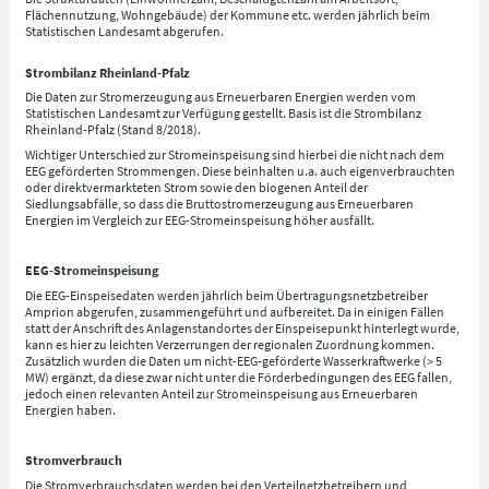
Flächennutzung, Wohngebäude) der Kommune etc. werden jährlich beim
Statistischen Landesamt abgerufen.
Strombilanz Rheinland-Pfalz
Die Daten zur Stromerzeugung aus Erneuerbaren Energien werden vom
Statistischen Landesamt zur Verfügung gestellt. Basis ist die Strombilanz
Rheinland-Pfalz (Stand 8/2018).
Wichtiger Unterschied zur Stromeinspeisung sind hierbei die nicht nach dem
EEG geförderten Strommengen. Diese beinhalten u.a. auch eigenverbrauchten
oder direktvermarkteten Strom sowie den biogenen Anteil der
Siedlungsabfälle, so dass die Bruttostromerzeugung aus Erneuerbaren
Energien im Vergleich zur EEG-Stromeinspeisung höher ausfällt.
EEG-Stromeinspeisung
Die EEG-Einspeisedaten werden jährlich beim Übertragungsnetzbetreiber
Amprion abgerufen, zusammengeführt und aufbereitet. Da in einigen Fällen
statt der Anschrift des Anlagenstandortes der Einspeisepunkt hinterlegt wurde,
kann es hier zu leichten Verzerrungen der regionalen Zuordnung kommen.
Zusätzlich wurden die Daten um nicht-EEG-geförderte Wasserkraftwerke (> 5
MW) ergänzt, da diese zwar nicht unter die Förderbedingungen des EEG fallen,
jedoch einen relevanten Anteil zur Stromeinspeisung aus Erneuerbaren
Energien haben.
Stromverbrauch
Die Stromverbrauchsdaten werden bei den Verteilnetzbetreibern und