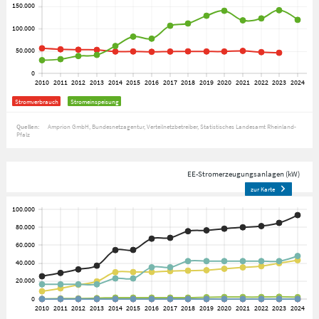
Stromverbrauch
Stromeinspeisung
Quellen:
Amprion GmbH
Bundesnetzagentur
Verteilnetzbetreiber
Statistisches Landesamt Rheinland-
Pfalz
EE-Stromerzeugungsanlagen (kW)
zur Karte