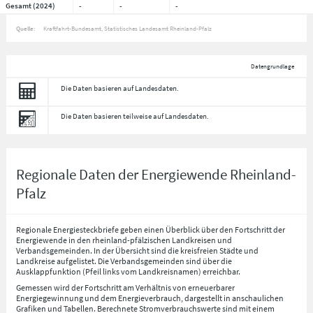
Gesamt (2024)
-
-
-
Quelle:
Kraftfahrt-Bundesamt, Statistisches Landesamt Rheinland-Pfalz
Datengrundlage
Die Daten basieren auf Landesdaten.
Die Daten basieren teilweise auf Landesdaten.
Regionale Daten der Energiewende Rheinland-
Pfalz
Regionale Energiesteckbriefe geben einen Überblick über den Fortschritt der
Energiewende in den rheinland-pfälzischen Landkreisen und
Verbandsgemeinden. In der Übersicht sind die kreisfreien Städte und
Landkreise aufgelistet. Die Verbandsgemeinden sind über die
Ausklappfunktion (Pfeil links vom Landkreisnamen) erreichbar.
Gemessen wird der Fortschritt am Verhältnis von erneuerbarer
Energiegewinnung und dem Energieverbrauch, dargestellt in anschaulichen
Grafiken und Tabellen. Berechnete Stromverbrauchswerte sind mit einem