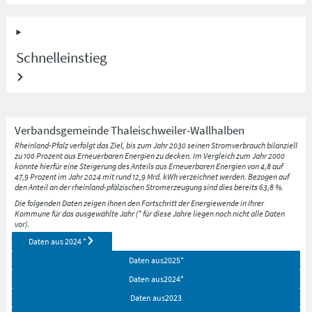
Schnelleinstieg
Verbandsgemeinde
Thaleischweiler-Wallhalben
Rheinland-Pfalz verfolgt das Ziel, bis zum Jahr 2030 seinen Stromverbrauch bilanziell
zu 100 Prozent aus Erneuerbaren Energien zu decken. Im Vergleich zum Jahr 2000
konnte hierfür eine Steigerung des Anteils aus Erneuerbaren Energien von 4,8 auf
47,9 Prozent im Jahr 2024 mit rund 12,9 Mrd. kWh verzeichnet werden. Bezogen auf
den Anteil an der rheinland-pfälzischen Stromerzeugung sind dies bereits 63,8 %.
Die folgenden Daten zeigen Ihnen den Fortschritt der Energiewende in Ihrer
Kommune für das ausgewählte Jahr (* für diese Jahre liegen noch nicht alle Daten
vor).
Daten aus
2024
*
Daten aus
2025
*
Daten aus
2024
*
Daten aus
2023