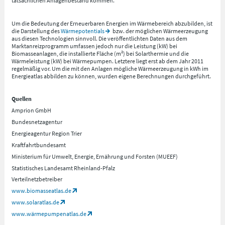
tatsächlichen Anlagenbestand kommen.
Um die Bedeutung der Erneuerbaren Energien im Wärmebereich abzubilden, ist
die Darstellung des
Wärmepotentials
bzw. der möglichen Wärmeerzeugung
aus diesen Technologien sinnvoll. Die veröffentlichten Daten aus dem
Marktanreizprogramm umfassen jedoch nur die Leistung (kW) bei
Biomasseanlagen, die installierte Fläche (m²) bei Solarthermie und die
Wärmeleistung (kW) bei Wärmepumpen. Letztere liegt erst ab dem Jahr 2011
regelmäßig vor. Um die mit den Anlagen mögliche Wärmeerzeugung in kWh im
Energieatlas abbilden zu können, wurden eigene Berechnungen durchgeführt.
Quellen
Amprion GmbH
Bundesnetzagentur
Energieagentur Region Trier
Kraftfahrtbundesamt
Ministerium für Umwelt, Energie, Ernährung und Forsten (MUEEF)
Statistisches Landesamt Rheinland-Pfalz
Verteilnetzbetreiber
www.biomasseatlas.de
www.solaratlas.de
www.wärmepumpenatlas.de