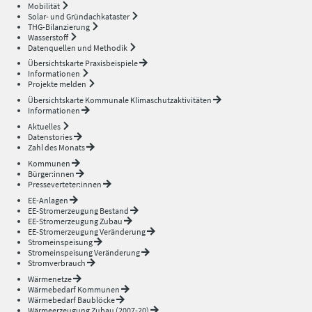
Mobilität
Solar- und Gründachkataster
THG-Bilanzierung
Wasserstoff
Datenquellen und Methodik
Übersichtskarte Praxisbeispiele
Informationen
Projekte melden
Übersichtskarte Kommunale Klimaschutzaktivitäten
Informationen
Aktuelles
Datenstories
Zahl des Monats
Kommunen
Bürger:innen
Presseverteter:innen
EE-Anlagen
EE-Stromerzeugung Bestand
EE-Stromerzeugung Zubau
EE-Stromerzeugung Veränderung
Stromeinspeisung
Stromeinspeisung Veränderung
Stromverbrauch
Wärmenetze
Wärmebedarf Kommunen
Wärmebedarf Baublöcke
Wärmeerzeugung Zubau (2007-20)