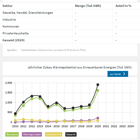
Sektor
Menge (Tsd. kWh)
Anteil in %
Gewerbe, Handel, Dienstleistungen
-
-
Industrie
-
-
Kommunen
-
-
Private Haushalte
-
-
Gesamt (2024)
-
-
Quellen:
Netzbetreiber
Statistisches Landesamt Rheinland-Pfalz
Jährlicher Zubau Wärmepotential aus Erneuerbaren Energien (Tsd. kWh)
zur Karte
Biomasse
Wärmepumpen
Solarthermie
Gesamt