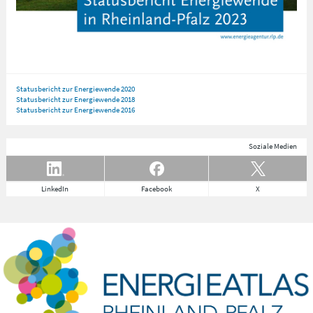
Statusbericht zur Energiewende 2020
Statusbericht zur Energiewende 2018
Statusbericht zur Energiewende 2016
Soziale Medien
LinkedIn
Facebook
X