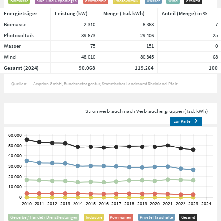
Biomasse
Klär- und Deponiegas
Geothermie
Photovoltaik
Wasser
Wind
Gesamt
Energieträger
Leistung (kW)
Menge (Tsd. kWh)
Anteil (Menge) in %
Biomasse
2.310
8.863
7
Photovoltaik
39.673
29.406
25
Wasser
75
151
0
Wind
48.010
80.845
68
Gesamt (2024)
90.068
119.264
100
Quellen:
Amprion GmbH
Bundesnetzagentur
Statistisches Landesamt Rheinland-Pfalz
Stromverbrauch nach Verbrauchergruppen (Tsd. kWh)
zur Karte
Gewerbe / Handel / Dienstleistungen
Industrie
Kommunen
Private Haushalte
Gesamt