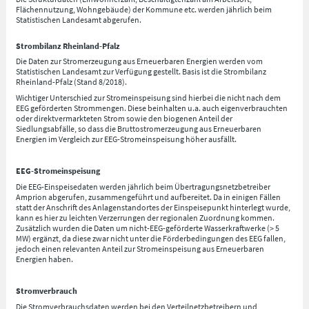
Flächennutzung, Wohngebäude) der Kommune etc. werden jährlich beim
Statistischen Landesamt abgerufen.
Strombilanz Rheinland-Pfalz
Die Daten zur Stromerzeugung aus Erneuerbaren Energien werden vom
Statistischen Landesamt zur Verfügung gestellt. Basis ist die Strombilanz
Rheinland-Pfalz (Stand 8/2018).
Wichtiger Unterschied zur Stromeinspeisung sind hierbei die nicht nach dem
EEG geförderten Strommengen. Diese beinhalten u.a. auch eigenverbrauchten
oder direktvermarkteten Strom sowie den biogenen Anteil der
Siedlungsabfälle, so dass die Bruttostromerzeugung aus Erneuerbaren
Energien im Vergleich zur EEG-Stromeinspeisung höher ausfällt.
EEG-Stromeinspeisung
Die EEG-Einspeisedaten werden jährlich beim Übertragungsnetzbetreiber
Amprion abgerufen, zusammengeführt und aufbereitet. Da in einigen Fällen
statt der Anschrift des Anlagenstandortes der Einspeisepunkt hinterlegt wurde,
kann es hier zu leichten Verzerrungen der regionalen Zuordnung kommen.
Zusätzlich wurden die Daten um nicht-EEG-geförderte Wasserkraftwerke (> 5
MW) ergänzt, da diese zwar nicht unter die Förderbedingungen des EEG fallen,
jedoch einen relevanten Anteil zur Stromeinspeisung aus Erneuerbaren
Energien haben.
Stromverbrauch
Die Stromverbrauchsdaten werden bei den Verteilnetzbetreibern und