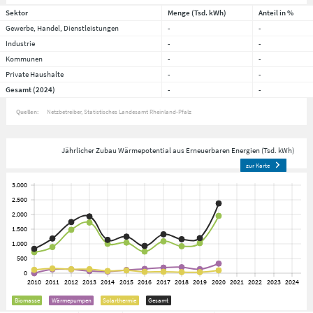
Sektor
Menge (Tsd. kWh)
Anteil in %
Gewerbe, Handel, Dienstleistungen
-
-
Industrie
-
-
Kommunen
-
-
Private Haushalte
-
-
Gesamt (2024)
-
-
Quellen:
Netzbetreiber
Statistisches Landesamt Rheinland-Pfalz
Jährlicher Zubau Wärmepotential aus Erneuerbaren Energien (Tsd. kWh)
zur Karte
Biomasse
Wärmepumpen
Solarthermie
Gesamt