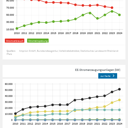
Stromverbrauch
Stromeinspeisung
Quellen:
Amprion GmbH
Bundesnetzagentur
Verteilnetzbetreiber
Statistisches Landesamt Rheinland-
Pfalz
EE-Stromerzeugungsanlagen (kW)
zur Karte