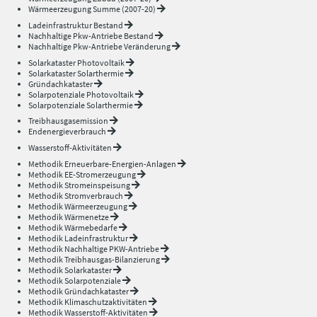
Wärmeerzeugung Summe (2007-20)
Ladeinfrastruktur Bestand
Nachhaltige Pkw-Antriebe Bestand
Nachhaltige Pkw-Antriebe Veränderung
Solarkataster Photovoltaik
Solarkataster Solarthermie
Gründachkataster
Solarpotenziale Photovoltaik
Solarpotenziale Solarthermie
Treibhausgasemission
Endenergieverbrauch
Wasserstoff-Aktivitäten
Methodik Erneuerbare-Energien-Anlagen
Methodik EE-Stromerzeugung
Methodik Stromeinspeisung
Methodik Stromverbrauch
Methodik Wärmeerzeugung
Methodik Wärmenetze
Methodik Wärmebedarfe
Methodik Ladeinfrastruktur
Methodik Nachhaltige PKW-Antriebe
Methodik Treibhausgas-Bilanzierung
Methodik Solarkataster
Methodik Solarpotenziale
Methodik Gründachkataster
Methodik Klimaschutzaktivitäten
Methodik Wasserstoff-Aktivitäten