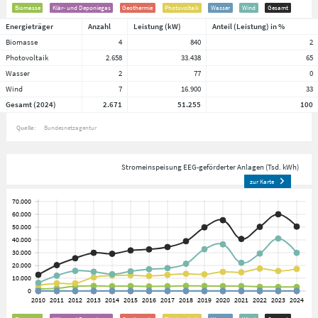
Biomasse
Klär- und Deponiegas
Geothermie
Photovoltaik
Wasser
Wind
Gesamt
Energieträger
Anzahl
Leistung (kW)
Anteil (Leistung) in %
Biomasse
4
840
2
Photovoltaik
2.658
33.438
65
Wasser
2
77
0
Wind
7
16.900
33
Gesamt (2024)
2.671
51.255
100
Quelle:
Bundesnetzagentur
Stromeinspeisung EEG-geförderter Anlagen (Tsd. kWh)
zur Karte