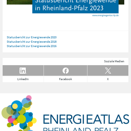
Statusbericht zur Energiewende 2020
Statusbericht zur Energiewende 2018
Statusbericht zur Energiewende 2016
Soziale Medien
LinkedIn
Facebook
X