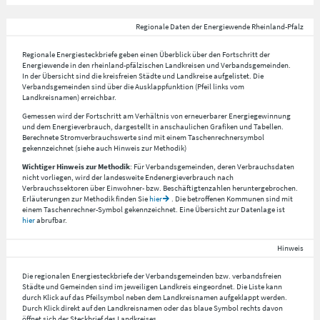
Regionale Daten der Energiewende Rheinland-Pfalz
Regionale Energiesteckbriefe geben einen Überblick über den Fortschritt der
Energiewende in den rheinland-pfälzischen Landkreisen und Verbandsgemeinden.
In der Übersicht sind die kreisfreien Städte und Landkreise aufgelistet. Die
Verbandsgemeinden sind über die Ausklappfunktion (Pfeil links vom
Landkreisnamen) erreichbar.
Gemessen wird der Fortschritt am Verhältnis von erneuerbarer Energiegewinnung
und dem Energieverbrauch, dargestellt in anschaulichen Grafiken und Tabellen.
Berechnete Stromverbrauchswerte sind mit einem Taschenrechnersymbol
gekennzeichnet (siehe auch Hinweis zur Methodik)
Wichtiger Hinweis zur Methodik
: Für Verbandsgemeinden, deren Verbrauchsdaten
nicht vorliegen, wird der landesweite Endenergieverbrauch nach
Verbrauchssektoren über Einwohner- bzw. Beschäftigtenzahlen heruntergebrochen.
Erläuterungen zur Methodik finden Sie
hier
. Die betroffenen Kommunen sind mit
einem Taschenrechner-Symbol gekennzeichnet. Eine Übersicht zur Datenlage ist
hier
abrufbar.
Hinweis
Die regionalen Energiesteckbriefe der Verbandsgemeinden bzw. verbandsfreien
Städte und Gemeinden sind im jeweiligen Landkreis eingeordnet. Die Liste kann
durch Klick auf das Pfeilsymbol neben dem Landkreisnamen aufgeklappt werden.
Durch Klick direkt auf den Landkreisnamen oder das blaue Symbol rechts davon
öffnet sich der Steckbrief des Landkreises.