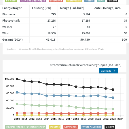
Biomasse
Klär- und Deponiegas
Geothermie
Photovoltaik
Wasser
Wind
Gesamt
Energieträger
Leistung (kW)
Menge (Tsd. kWh)
Anteil (Menge) in %
Biomasse
745
3.164
6
Photovoltaik
27.296
17.295
34
Wasser
77
84
0
Wind
16.900
29.886
59
Gesamt (2024)
45.018
50.430
100
Quellen:
Amprion GmbH
Bundesnetzagentur
Statistisches Landesamt Rheinland-Pfalz
Stromverbrauch nach Verbrauchergruppen (Tsd. kWh)
zur Karte
Gewerbe / Handel / Dienstleistungen
Industrie
Kommunen
Private Haushalte
Gesamt