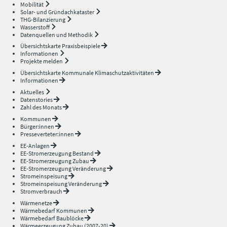
Mobilität
Solar- und Gründachkataster
THG-Bilanzierung
Wasserstoff
Datenquellen und Methodik
Übersichtskarte Praxisbeispiele
Informationen
Projekte melden
Übersichtskarte Kommunale Klimaschutzaktivitäten
Informationen
Aktuelles
Datenstories
Zahl des Monats
Kommunen
Bürger:innen
Presseverteter:innen
EE-Anlagen
EE-Stromerzeugung Bestand
EE-Stromerzeugung Zubau
EE-Stromerzeugung Veränderung
Stromeinspeisung
Stromeinspeisung Veränderung
Stromverbrauch
Wärmenetze
Wärmebedarf Kommunen
Wärmebedarf Baublöcke
Wärmeerzeugung Zubau (2007-20)