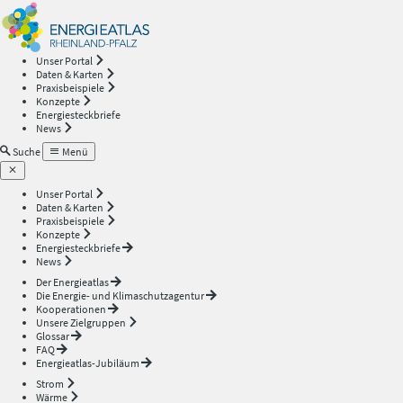
Energieatlas
—
Unser Portal
Daten & Karten
Rheinland-
Praxisbeispiele
Konzepte
Energiesteckbriefe
Pfalz
News
Suche
Menü
Unser Portal
Daten & Karten
Praxisbeispiele
Konzepte
Energiesteckbriefe
News
Der Energieatlas
Die Energie- und Klimaschutzagentur
Kooperationen
Unsere Zielgruppen
Glossar
FAQ
Energieatlas-Jubiläum
Strom
Wärme