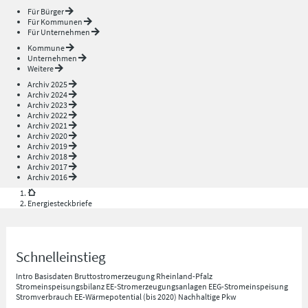
Für Bürger
Für Kommunen
Für Unternehmen
Kommune
Unternehmen
Weitere
Archiv 2025
Archiv 2024
Archiv 2023
Archiv 2022
Archiv 2021
Archiv 2020
Archiv 2019
Archiv 2018
Archiv 2017
Archiv 2016
Energiesteckbriefe
Schnelleinstieg
Intro
Basisdaten
Bruttostromerzeugung Rheinland-Pfalz
Stromeinspeisungsbilanz
EE-Stromerzeugungsanlagen
EEG-Stromeinspeisung
Stromverbrauch
EE-Wärmepotential (bis 2020)
Nachhaltige Pkw