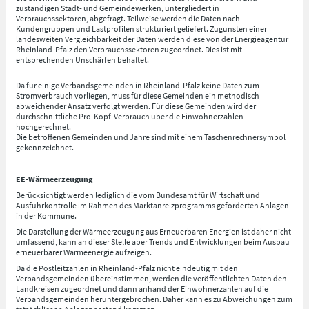
zuständigen Stadt- und Gemeindewerken, untergliedert in
Verbrauchssektoren, abgefragt. Teilweise werden die Daten nach
Kundengruppen und Lastprofilen strukturiert geliefert. Zugunsten einer
landesweiten Vergleichbarkeit der Daten werden diese von der Energieagentur
Rheinland-Pfalz den Verbrauchssektoren zugeordnet. Dies ist mit
entsprechenden Unschärfen behaftet.
Da für einige Verbandsgemeinden in Rheinland-Pfalz keine Daten zum
Stromverbrauch vorliegen, muss für diese Gemeinden ein methodisch
abweichender Ansatz verfolgt werden. Für diese Gemeinden wird der
durchschnittliche Pro-Kopf-Verbrauch über die Einwohnerzahlen
hochgerechnet.
Die betroffenen Gemeinden und Jahre sind mit einem Taschenrechnersymbol
gekennzeichnet.
EE-Wärmeerzeugung
Berücksichtigt werden lediglich die vom Bundesamt für Wirtschaft und
Ausfuhrkontrolle im Rahmen des Marktanreizprogramms geförderten Anlagen
in der Kommune.
Die Darstellung der Wärmeerzeugung aus Erneuerbaren Energien ist daher nicht
umfassend, kann an dieser Stelle aber Trends und Entwicklungen beim Ausbau
erneuerbarer Wärmeenergie aufzeigen.
Da die Postleitzahlen in Rheinland-Pfalz nicht eindeutig mit den
Verbandsgemeinden übereinstimmen, werden die veröffentlichten Daten den
Landkreisen zugeordnet und dann anhand der Einwohnerzahlen auf die
Verbandsgemeinden heruntergebrochen. Daher kann es zu Abweichungen zum