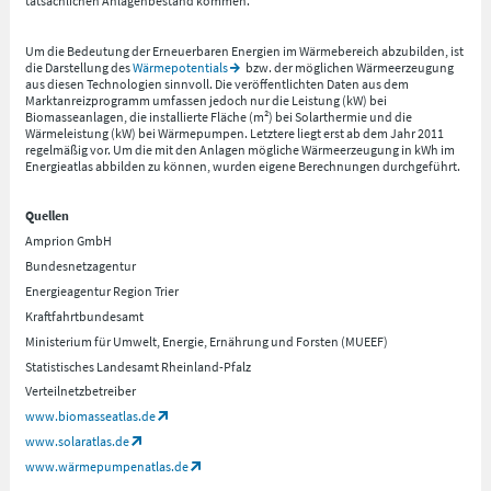
tatsächlichen Anlagenbestand kommen.
Um die Bedeutung der Erneuerbaren Energien im Wärmebereich abzubilden, ist
die Darstellung des
Wärmepotentials
bzw. der möglichen Wärmeerzeugung
aus diesen Technologien sinnvoll. Die veröffentlichten Daten aus dem
Marktanreizprogramm umfassen jedoch nur die Leistung (kW) bei
Biomasseanlagen, die installierte Fläche (m²) bei Solarthermie und die
Wärmeleistung (kW) bei Wärmepumpen. Letztere liegt erst ab dem Jahr 2011
regelmäßig vor. Um die mit den Anlagen mögliche Wärmeerzeugung in kWh im
Energieatlas abbilden zu können, wurden eigene Berechnungen durchgeführt.
Quellen
Amprion GmbH
Bundesnetzagentur
Energieagentur Region Trier
Kraftfahrtbundesamt
Ministerium für Umwelt, Energie, Ernährung und Forsten (MUEEF)
Statistisches Landesamt Rheinland-Pfalz
Verteilnetzbetreiber
www.biomasseatlas.de
www.solaratlas.de
www.wärmepumpenatlas.de