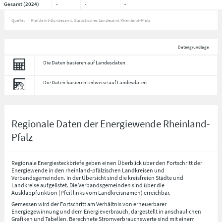
Gesamt (2024)
-
-
-
Quelle:
Kraftfahrt-Bundesamt, Statistisches Landesamt Rheinland-Pfalz
Datengrundlage
Die Daten basieren auf Landesdaten.
Die Daten basieren teilweise auf Landesdaten.
Regionale Daten der Energiewende Rheinland-
Pfalz
Regionale Energiesteckbriefe geben einen Überblick über den Fortschritt der
Energiewende in den rheinland-pfälzischen Landkreisen und
Verbandsgemeinden. In der Übersicht sind die kreisfreien Städte und
Landkreise aufgelistet. Die Verbandsgemeinden sind über die
Ausklappfunktion (Pfeil links vom Landkreisnamen) erreichbar.
Gemessen wird der Fortschritt am Verhältnis von erneuerbarer
Energiegewinnung und dem Energieverbrauch, dargestellt in anschaulichen
Grafiken und Tabellen. Berechnete Stromverbrauchswerte sind mit einem