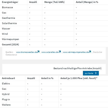
Energieträger
Anzahl
Menge (Tsd. kWh)
Anteil (Menge) in %
Biomasse
-
-
-
Gas
-
-
-
Geothermie
-
-
-
Solarthermie
-
-
-
Wasser
-
-
-
Wind
-
-
-
Wärmepumpen
-
-
-
Gesamt (2024)
-
-
-
Quellen:
www.biomasseatlas.de
www.solaratlas.de
www.wärmepumpenatlas.de
Deutscher
Wetterdienst
Bestand nachhaltige Pkw-Antriebe (Anzahl)
zur Karte
Antriebsart
Anzahl
Anteil in %
Anteil je 1.000 Pkw (inkl. fossil)*
Elektro
-
-
-
Gas
-
-
-
Hybrid
-
-
-
Plug-in
-
-
-
Weitere
-
-
-