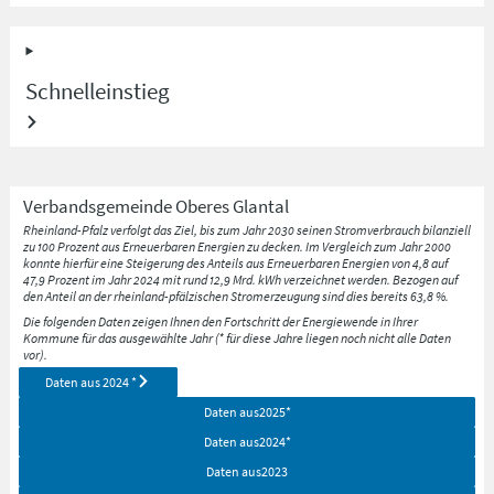
Schnelleinstieg
Verbandsgemeinde
Oberes Glantal
Rheinland-Pfalz verfolgt das Ziel, bis zum Jahr 2030 seinen Stromverbrauch bilanziell
zu 100 Prozent aus Erneuerbaren Energien zu decken. Im Vergleich zum Jahr 2000
konnte hierfür eine Steigerung des Anteils aus Erneuerbaren Energien von 4,8 auf
47,9 Prozent im Jahr 2024 mit rund 12,9 Mrd. kWh verzeichnet werden. Bezogen auf
den Anteil an der rheinland-pfälzischen Stromerzeugung sind dies bereits 63,8 %.
Die folgenden Daten zeigen Ihnen den Fortschritt der Energiewende in Ihrer
Kommune für das ausgewählte Jahr (* für diese Jahre liegen noch nicht alle Daten
vor).
Daten aus
2024
*
Daten aus
2025
*
Daten aus
2024
*
Daten aus
2023